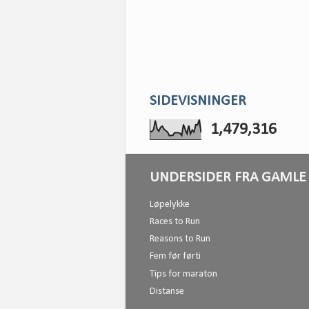
SIDEVISNINGER
1,479,316
UNDERSIDER FRA GAMLE 
Løpelykke
Races to Run
Reasons to Run
Fem før førti
Tips for maraton
Distanse