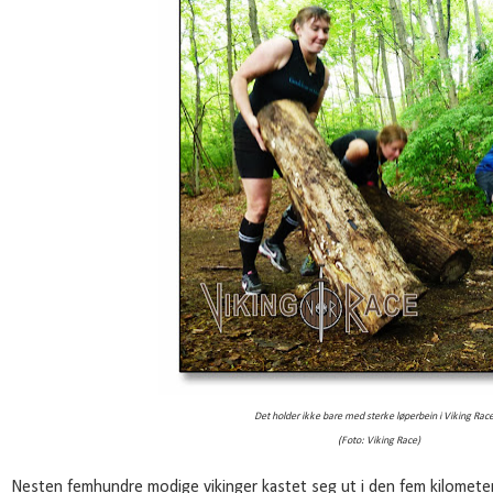
Det holder ikke bare med sterke løperbein i Viking Race
(Foto: Viking Race)
Nesten femhundre modige vikinger kastet seg ut i den fem kilometer