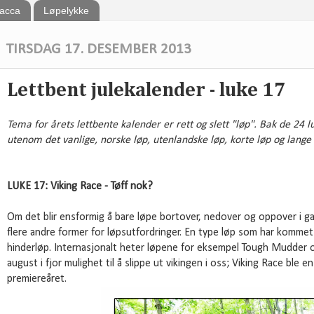
bacca
Løpelykke
TIRSDAG 17. DESEMBER 2013
Lettbent julekalender - luke 17
Tema for årets lettbente kalender er rett og slett "løp". Bak de 24 lu
utenom det vanlige, norske løp, utenlandske løp, korte løp og lang
LUKE 17: Viking Race - Tøff nok?
Om det blir ensformig å bare løpe bortover, nedover og oppover i ga
flere andre former for løpsutfordringer. En type løp som har kommet 
hinderløp. Internasjonalt heter løpene for eksempel Tough Mudder og
august i fjor mulighet til å slippe ut vikingen i oss; Viking Race ble 
premiereåret.