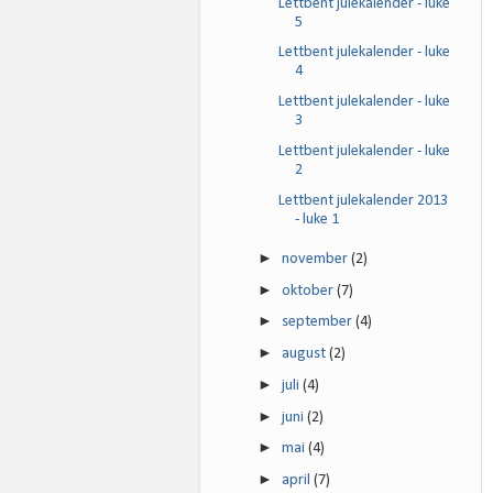
Lettbent julekalender - luke
5
Lettbent julekalender - luke
4
Lettbent julekalender - luke
3
Lettbent julekalender - luke
2
Lettbent julekalender 2013
- luke 1
►
november
(2)
►
oktober
(7)
►
september
(4)
►
august
(2)
►
juli
(4)
►
juni
(2)
►
mai
(4)
►
april
(7)