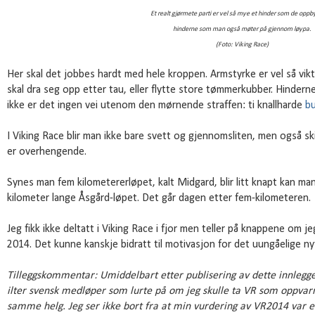
Et realt gjørmete parti er vel så mye et hinder som de opp
hinderne som man også møter på gjennom løypa.
(Foto: Viking Race)
Her skal det jobbes hardt med hele kroppen. Armstyrke er vel så vik
skal dra seg opp etter tau, eller flytte store tømmerkubber. Hinderne
ikke er det ingen vei utenom den mørnende straffen: ti knallharde
b
I Viking Race blir man ikke bare svett og gjennomsliten, men også sk
er overhengende.
Synes man fem kilometererløpet, kalt Midgard, blir litt knapt kan man
kilometer lange Åsgård-løpet. Det går dagen etter fem-kilometeren.
Jeg fikk ikke deltatt i Viking Race i fjor men teller på knappene om je
2014. Det kunne kanskje bidratt til motivasjon for det uungåelige ny
Tilleggskommentar: Umiddelbart etter publisering av dette innlegge
ilter svensk medløper som lurte på om jeg skulle ta VR som oppvarm
samme helg. Jeg ser ikke bort fra at min vurdering av VR2014 var 