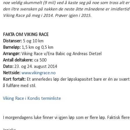
noe veldig skummelt (9 mil) ved å kaste seg på noe som tross alt er
den iltre svensken på nakken de neste åtte månedene er imidlertid d
Viking Race på meg i 2014. Prøver igjen i 2015.
FAKTA OM VIKING RACE
Distanser:
5 og 10 km
Barneløp:
1,5 km og 0,5 km
Arrangør:
Viking Race v/Ena Babic og Andreas Dietzel
Antall deltakere:
ca 500
Dato:
23. og 24. august 2014
Nettside:
www.vikingrace.no
Kort fortalt:
Et annerledes løp der løpskapasitet bare er én av svæ
å fullføre med stil.
Viking Race i Kondis terminliste
I morgendagens luke finner vi igjen løp som er flere løp. Faktisk flere