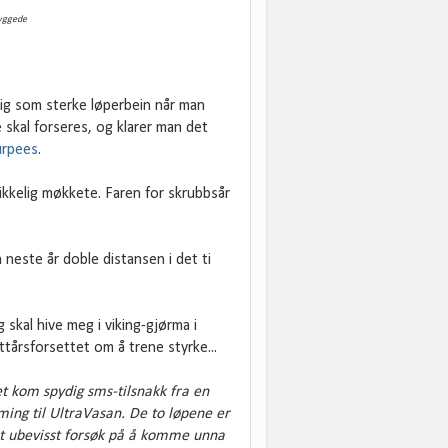
byggede
tig som sterke løperbein når man
 skal forseres, og klarer man det
urpees
.
ikkelig møkkete. Faren for skrubbsår
 neste år doble distansen i det ti
g skal hive meg i viking-gjørma i
ttårsforsettet om å trene styrke...
t kom spydig sms-tilsnakk fra en
ing til UltraVasan. De to løpene er
et ubevisst forsøk på å komme unna