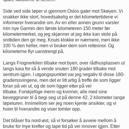
Side ved side løper vi gjennom Oslos gater mot Skøyen. Vi
snakker ikke stort, hovedsakelig er det kilometertidene vi
informerer hverandre om. Av en eller annen grunn varsler
min nye Garmin den første kilometeren 150 meter før
kilometermerket, og jeg skjønner at jeg ikke kan stole på
snittiden den gir meg. Knuts klokke er nærmere, men ikke
100 % den heller, men vi bruker dem som rettesnor. Og
kilometerne flyr uanstrengt på.
Langs Frognerkilen tilbake mot byen, over rådhusplassen ut
langs kaia for så å vende snuten 180 grader tilbake mot
sentrum igjen. I utgangspunktet var jeg negativ til disse 180-
graderssvingene, men det er litt artig å treffe de som ligger
foran på vei ut, og de som ligger etter på vei
tilbake. Forskjellige menn og kvinner, alle med sine
beveggruner til å begi seg ut på denne 42, 2 kilometer lange
løpeturen. Innimellom ser jeg noen kjente ansikter, og vi
hoier til hverandre og viser tomler opp.
Det blåser fra nord-øst, så vi forsøker å avveie mellom å
bruke for mye krefter og tape tid på vei innover igjen. Etter