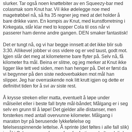
slurker. Tar også noen knøttebiter av en Squeezy-bar med
colasmak som Knut har. Vil ikke ødelegge noe med
magetrøbbel nå, så fra 35 regner jeg med at det holder å
bare drikke vann. En kompis av Knut, med kunstforretning i
Kirkegata, står klar med to kopper Cola til oss når vi
passerer ham denne andre gangen. DEN smaker fantastisk!
Det er tungt nå, og vi har begge innsett at det ikke blir sub
3:30. Allikevel jobber vi oss videre og er ved taust, godt mot.
Igjen slår det meg at kilometerne bare flyter på. Selv nå, få
kilometer fra mål. Beina er slitne, og jeg merker at Knut ikke
ligger like tett ved siden, men han henger på. Det er først da
vi begynner på den siste nedoverbakken mot mål han
slipper. Jeg har overraskende nok litt krutt igjen og dette er
definitivt tiden for å svi av siste rest.
Å krysse streken eller matta, eventuelt å løpe under
målseilet eller i beste fall bryte mål-båndet; Målgang er i seg
selv en grunn til å løpe! Det gjelder alle distanser, men
forsterkes med antall overvunne kilometer. Målgang i
maraton byr på berusende lykkefølelse og
følelsesspinnende lettelse. Å sprinte (det føltes i alle fall slik)