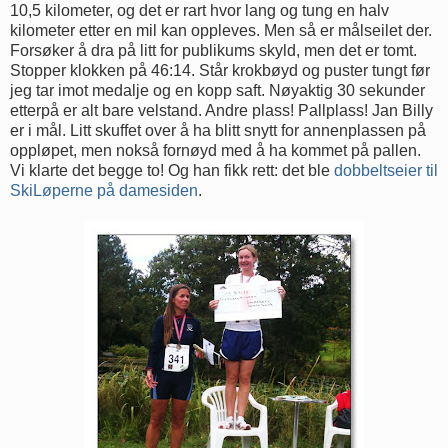
10,5 kilometer, og det er rart hvor lang og tung en halv
kilometer etter en mil kan oppleves. Men så er målseilet der.
Forsøker å dra på litt for publikums skyld, men det er tomt.
Stopper klokken på 46:14. Står krokbøyd og puster tungt før
jeg tar imot medalje og en kopp saft. Nøyaktig 30 sekunder
etterpå er alt bare velstand. Andre plass! Pallplass! Jan Billy
er i mål. Litt skuffet over å ha blitt snytt for annenplassen på
oppløpet, men nokså fornøyd med å ha kommet på pallen.
Vi klarte det begge to! Og han fikk rett: det ble
dobbeltseier til
SkiLøperne på damesiden
.