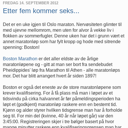
FREDAG 14. SEPTEMBER 2012
Etter fem kommer seks...
Det er en uke igjen til Oslo maraton. Nervøsiteten glimter til
med ujevne mellomrom, men uten for alvor å vekke liv i
flokken av sommerfugler. Denne uken har det i grunn vært et
annet maratonløp som har fylt kropp og hode med sitrende
spenning: Boston!
Boston Marathon
er det aller eldste av de årlige
maratonløpene og - gitt at man ser bort fra sendebudet
Pheidippides' løp fra Marathon til Athen - alle maratonløps
mor. Det har blitt arrangert hvert år siden 1897!
Boston er også det eneste av de store maratonløpene som
krever kvalifisering. For å få plass må man i løpet av et
tidsvindu på cirka halvannet år før påmeldingsperioden ha
løpt et (godkjent) maratonløp raskere enn en bestemt tid.
Kjønn og alder styrer hvilken tidsgrense man har å forholde
seg til. For min del (kvinne, 40 år når løpet går) var den
3:45:00. Registreringen skjer i tre bølger basert på hvor
mange minutter raskere enn kvalifiseringsgrensen man har