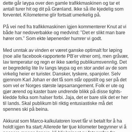
dette går løypa over den gamle trafikkmaskinen og tar et
antall turer hit og dit på Grønland. Ikke så ille kjedelig som
forventet. Kilometerne glir fortsatt umerkelig på.
På vei ned fra trafikkmaskinen igjen kommenterer Knut at vi
både har nedoverbakke og medvind: "Det er slikt man bare
hører om." Som ekte løpenerder humrer vi godt.
Med unntak av vinden er været ganske optimalt for løping
(noe alle facebook-rapporterte PB'er vitner om), men gråvær,
lav temperatur og regn er ikke særlig publikumsvennlig. Det
er begredelig lite liv langs løypa og en stor andel av de som
virkelig heier er turister. Dansker, tyskere, spanjoler. Selv
gjennom Karl Johan er det få som står oppstilt og ser på det
som vel er Norges største løpsarrangement. Folk er ute og
gjør ærend og kaster bare undrende blikk på disse tights-
kledde folka som halser forbi. Jaja, det er bare slik det er her
til lands. Skal publikum bli riktig entusiastiske må det
spennes ski på beina.
Akkurat som Marco-kalkulatoren lovet får vi betalt for å ha
holdt igjen fra start; Allerede før tjue kilometer begynner vi å