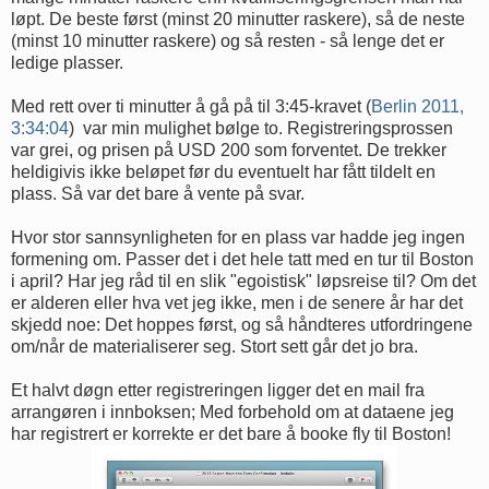
løpt. De beste først (minst 20 minutter raskere), så de neste
(minst 10 minutter raskere) og så resten - så lenge det er
ledige plasser.
Med rett over ti minutter å gå på til 3:45-kravet (
Berlin 2011,
3:34:04
) var min mulighet bølge to. Registreringsprossen
var grei, og prisen på USD 200 som forventet. De trekker
heldigivis ikke beløpet før du eventuelt har fått tildelt en
plass. Så var det bare å vente på svar.
Hvor stor sannsynligheten for en plass var hadde jeg ingen
formening om. Passer det i det hele tatt med en tur til Boston
i april? Har jeg råd til en slik "egoistisk" løpsreise til? Om det
er alderen eller hva vet jeg ikke, men i de senere år har det
skjedd noe: Det hoppes først, og så håndteres utfordringene
om/når de materialiserer seg. Stort sett går det jo bra.
Et halvt døgn etter registreringen ligger det en mail fra
arrangøren i innboksen; Med forbehold om at dataene jeg
har registrert er korrekte er det bare å booke fly til Boston!