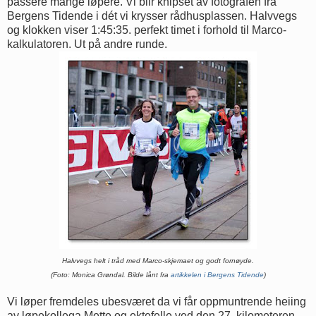
passere mange løpere. Vi blir knipset av fotografen fra
Bergens Tidende i dét vi krysser rådhusplassen. Halvvegs
og klokken viser 1:45:35. perfekt timet i forhold til Marco-
kalkulatoren. Ut på andre runde.
Halvvegs helt i tråd med Marco-skjemaet og godt fornøyde.
(Foto: Monica Grøndal. Bilde lånt fra
artikkelen i Bergens Tidende
)
Vi løper fremdeles ubesværet da vi får oppmuntrende heiing
av løpekollega Mette og ektefelle ved den 27. kilometeren.