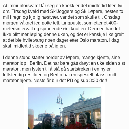
At immunforsvaret får seg en knekk er det imidlertid liten tvil
om. Tirsdag kveld med SkiJoggere og SkiLøpere, nesten to
mil i regn og kjølig høstvær, var det som skulle til. Onsdag
morgen våknet jeg potte tett, tungpustet som etter et 400-
metersintervall og spinnende ør i knollen. Dermed har det
ikke blitt mer løping denne uken, og det er kanskje like greit
at det ble hviletvang noen dager etter Oslo maraton. I dag
skal imidlertid skoene på igjen.
I denne stund starter horder av løpere, mange kjente, sine
maratonløp i Berlin. Det har bare gått drøyt en uke siden sist
maraton, men lysten til å stå på startstreken i en ny er
fullstendig restituert og Berlin har en spesiell plass i mitt
maratonhjerte. Neste år blir det PB og sub 3:30 der!