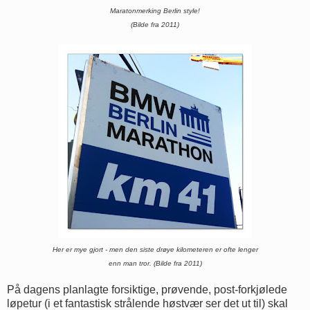
Maratonmerking Berlin style!
(Bilde fra 2011)
Her er mye gjort - men den siste drøye kilometeren er ofte lenger
enn man tror. (Bilde fra 2011)
På dagens planlagte forsiktige, prøvende, post-forkjølede
løpetur (i et fantastisk strålende høstvær ser det ut til) skal