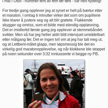
i mål i Oslo - nummer fem av fem før førti - var helt nydelig!
For tredje gang opplever jeg at synet er helt på bærtur etter
et maraton. I omlag ti minutter virker det som om pupillene
ikke klarer å justere seg og alt blir grøtete. Flakkende
skygger og omriss, som et bilde med elendig oppløsning.
Det er imidlertid første gang jeg opplever at stemmebåndet
svikter. Men så har jeg heller aldri blitt intervjuet umiddelbart
etter målgang før. Det er ingen tvil om at jeg har tatt meg ut,
og at Lettbent-målet glapp, men løpsmessig ble det en
virkelig god maratonopplevelse, og når klokkene ble stoppet
på noen sekunder over 3:32 innkasserte vi begge ny PB.