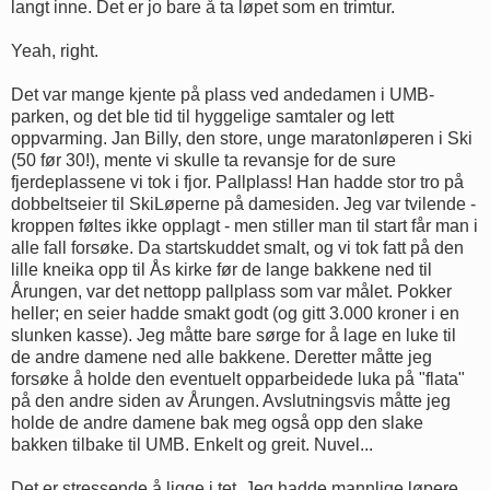
langt inne. Det er jo bare å ta løpet som en trimtur.
Yeah, right.
Det var mange kjente på plass ved andedamen i UMB-
parken, og det ble tid til hyggelige samtaler og lett
oppvarming. Jan Billy, den store, unge maratonløperen i Ski
(50 før 30!), mente vi skulle ta revansje for de sure
fjerdeplassene vi tok i fjor. Pallplass! Han hadde stor tro på
dobbeltseier til SkiLøperne på damesiden. Jeg var tvilende -
kroppen føltes ikke opplagt - men stiller man til start får man i
alle fall forsøke. Da startskuddet smalt, og vi tok fatt på den
lille kneika opp til Ås kirke før de lange bakkene ned til
Årungen, var det nettopp pallplass som var målet. Pokker
heller; en seier hadde smakt godt (og gitt 3.000 kroner i en
slunken kasse). Jeg måtte bare sørge for å lage en luke til
de andre damene ned alle bakkene. Deretter måtte jeg
forsøke å holde den eventuelt opparbeidede luka på "flata"
på den andre siden av Årungen. Avslutningsvis måtte jeg
holde de andre damene bak meg også opp den slake
bakken tilbake til UMB. Enkelt og greit. Nuvel...
Det er stressende å ligge i tet. Jeg hadde mannlige løpere