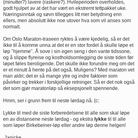
(minutter?) lavere (raskere?). Hvileperioden overholdes,
godt hjulpet av at det har vært en ekstremt tettpakket uke.
Næringsinntak og søvn tillegges litt mer betydning enn
ellers, men absolutt ikke noe utover hva som vil anses som
normalt.
Om Oslo Maraton-traseen ryktes å være kjedelig, så er det
ikke til å komme unna at det er en stor fordel å skulle løpe et
løp "hjemme". Å sove i sin egen seng i den vante tidssone,
og å slippe flyreise og kostholdsomlegging de siste tiden før
løpet føles beroligende. Det skulle ikke forundre meg om det
er et minutt å hente på det også. Muligens? Med maraton vet
man aldri; det er så mange ytre og indre faktorer som
påvirker og trekker i forskjellige retninger. Så er det nok også
det som gjør maratonløp så eksepsjonelt spennende.
Hmm, ser i grunn frem til neste lørdag nå. (c:
Lykke til med de siste forberedelsene til alle som skal løpe
en av distansene neste lørdag - og ekstra
lykke
til til alle
som løper Birkebeiner-løp eller andre løp denne helgen!
Janicke