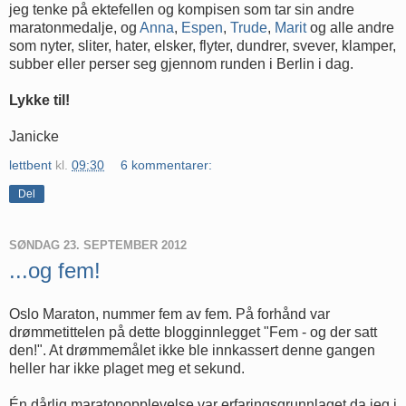
jeg tenke på ektefellen og kompisen som tar sin andre
maratonmedalje, og
Anna
,
Espen
,
Trude
,
Marit
og alle andre
som nyter, sliter, hater, elsker, flyter, dundrer, svever, klamper,
subber eller perser seg gjennom runden i Berlin i dag.
Lykke til!
Janicke
lettbent
kl.
09:30
6 kommentarer:
Del
SØNDAG 23. SEPTEMBER 2012
...og fem!
Oslo Maraton, nummer fem av fem. På forhånd var
drømmetittelen på dette blogginnlegget "Fem - og der satt
den!". At drømmemålet ikke ble innkassert denne gangen
heller har ikke plaget meg et sekund.
Én dårlig maratonopplevelse var erfaringsgrunnlaget da jeg i