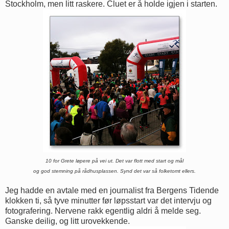
Stockholm, men litt raskere. Cluet er å holde igjen i starten.
10 for Grete løpere på vei ut. Det var flott med start og mål
og god stemning på rådhusplassen. Synd det var så folketomt ellers.
Jeg hadde en avtale med en journalist fra Bergens Tidende
klokken ti, så tyve minutter før løpsstart var det intervju og
fotografering. Nervene rakk egentlig aldri å melde seg.
Ganske deilig, og litt urovekkende.