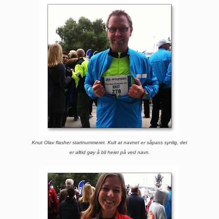
Knut Olav flasher startnummeret. Kult at navnet er såpass synlig, det
er alltid gøy å bli heiet på ved navn.