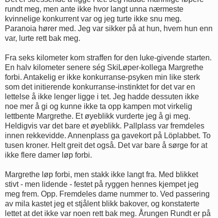
rundt meg, men ante ikke hvor langt unna nærmeste
kvinnelige konkurrent var og jeg turte ikke snu meg.
Paranoia hører med. Jeg var sikker på at hun, hvem hun enn
var, lurte rett bak meg.
Fra seks kilometer kom straffen for den luke-givende starten.
En halv kilometer senere ség SkiLøper-kollega Margrethe
forbi. Antakelig er ikke konkurranse-psyken min like sterk
som det initierende konkurranse-instinktet for det var en
lettelse å ikke lenger ligge i tet. Jeg hadde dessuten ikke
noe mer å gi og kunne ikke ta opp kampen mot virkelig
lettbente Margrethe. Et øyeblikk vurderte jeg å gi meg.
Heldigvis var det bare et øyeblikk. Pallplass var fremdeles
innen rekkevidde. Annenplass ga gavekort på Löplabbet. To
tusen kroner. Helt greit det også. Det var bare å sørge for at
ikke flere damer løp forbi.
Margrethe løp forbi, men stakk ikke langt fra. Med blikket
stivt - men lidende - festet på ryggen hennes kjempet jeg
meg frem. Opp. Fremdeles dame nummer to. Ved passering
av mila kastet jeg et stjålent blikk bakover, og konstaterte
lettet at det ikke var noen rett bak meg. Årungen Rundt er på