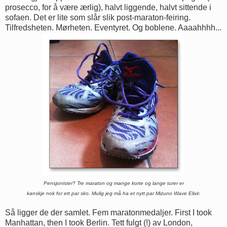
prosecco, for å være ærlig), halvt liggende, halvt sittende i
sofaen. Det er lite som slår slik post-maraton-feiring.
Tilfredsheten. Mørheten. Eventyret. Og boblene. Aaaahhhh...
Pensjonister? Tre maraton og mange korte og lange turer er
kanskje nok
for ett par sko. Mulig jeg må ha et nytt par Mizuno Wave Elixir.
Så ligger de der samlet. Fem maratonmedaljer. First I took
Manhattan, then I took Berlin. Tett fulgt (!) av London,