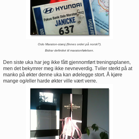
Oslo Maraton-stæsj (finnes ordet på norsk?).
Bidrar definitivt til maratonfølelsen.
Den siste uka har jeg ikke fått gjennomført treningsplanen,
men det bekymrer meg ikke nevneverdig. Tviler sterkt på at
manko på økter denne uka kan ødelegge stort. Å kjøre
mange og/eller harde økter ville vært verre.