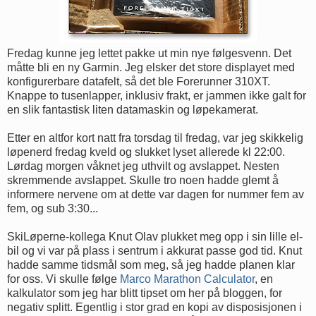
Fredag kunne jeg lettet pakke ut min nye følgesvenn. Det
måtte bli en ny Garmin. Jeg elsker det store displayet med
konfigurerbare datafelt, så det ble Forerunner 310XT.
Knappe to tusenlapper, inklusiv frakt, er jammen ikke galt for
en slik fantastisk liten datamaskin og løpekamerat.
Etter en altfor kort natt fra torsdag til fredag, var jeg skikkelig
løpenerd fredag kveld og slukket lyset allerede kl 22:00.
Lørdag morgen våknet jeg uthvilt og avslappet. Nesten
skremmende avslappet. Skulle tro noen hadde glemt å
informere nervene om at dette var dagen for nummer fem av
fem, og sub 3:30...
SkiLøperne-kollega Knut Olav plukket meg opp i sin lille el-
bil og vi var på plass i sentrum i akkurat passe god tid. Knut
hadde samme tidsmål som meg, så jeg hadde planen klar
for oss. Vi skulle følge
Marco Marathon Calculator
, en
kalkulator som jeg har blitt tipset om her på bloggen, for
negativ splitt. Egentlig i stor grad en kopi av disposisjonen i