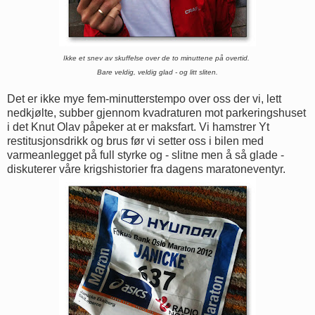
Ikke et snev av skuffelse over de to minuttene på overtid.
Bare veldig, veldig glad - og litt sliten.
Det er ikke mye fem-minutterstempo over oss der vi, lett
nedkjølte, subber gjennom kvadraturen mot parkeringshuset
i det Knut Olav påpeker at er maksfart. Vi hamstrer Yt
restitusjonsdrikk og brus før vi setter oss i bilen med
varmeanlegget på full styrke og - slitne men å så glade -
diskuterer våre krigshistorier fra dagens maratoneventyr.