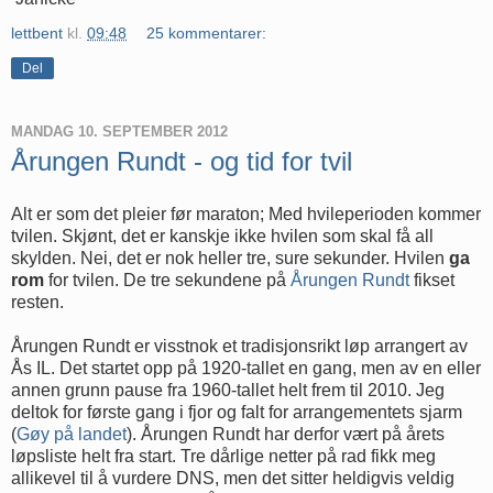
lettbent
kl.
09:48
25 kommentarer:
Del
MANDAG 10. SEPTEMBER 2012
Årungen Rundt - og tid for tvil
Alt er som det pleier før maraton; Med hvileperioden kommer
tvilen. Skjønt, det er kanskje ikke hvilen som skal få all
skylden. Nei, det er nok heller tre, sure sekunder. Hvilen
ga
rom
for tvilen. De tre sekundene på
Årungen Rundt
fikset
resten.
Årungen Rundt er visstnok et tradisjonsrikt løp arrangert av
Ås IL. Det startet opp på 1920-tallet en gang, men av en eller
annen grunn pause fra 1960-tallet helt frem til 2010. Jeg
deltok for første gang i fjor og falt for arrangementets sjarm
(
Gøy på landet
). Årungen Rundt har derfor vært på årets
løpsliste helt fra start. Tre dårlige netter på rad fikk meg
allikevel til å vurdere DNS, men det sitter heldigvis veldig