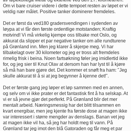
Om vi bare cruiser videre i dette tempoet resten av løpet er vi
veldig nær målet. Positive tanker dominerer fremdeles.
Det er først da ved180 gradersvendingen i sydenden av
løypa at vi får den første ordentlige motstanden; Kraftig
motvind! Vi må virkelig kjempe oss tilbake mot Oslo, og
akkurat da slipper et par negative tanker om alle rundturene
på Grønland inn. Men jeg klarer å skjerpe meg. Vi har
tilbakelagt over 30 kilometer og jeg er tross alt fremdeles
rimelig frisk i beina. Noen fartsøkning føler jeg imidlertid ikke
for, og jeg sier til Knut Olav at dersom han har lyst til å kjøre
så må han bare gjøre det. Det kommer et snøft fra ham: "Jeg
skulle akkurat til å si at jeg begynner å kjenne det!".
Det er første gang jeg løper et løp sammen med en annen,
og selv om vi ikke prater er det fantastisk fint å ha selskap. At
vi er så jevne gjør det perferkt. På Grønland blir det mer
mentalt arbeid. Næringsmessig har det blitt tilsammen en
kvart energibar, men jeg kjente fra første dose at magen ikke
var interessert i større mengder av denslags. Banan vet jeg
at magen ikke vil ha, så jeg har holdt meg til vann. På
Grønland tar jeg imot den blå Gatoraden og får meg et par