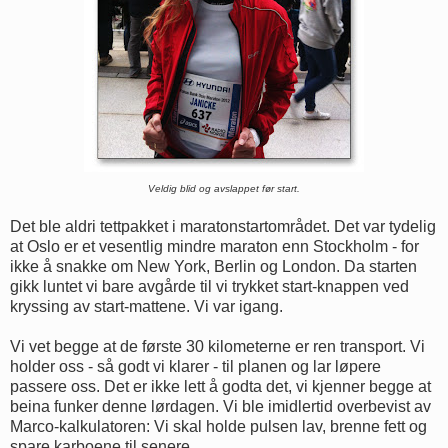
Veldig blid og avslappet før start.
Det ble aldri tettpakket i maratonstartområdet. Det var tydelig
at Oslo er et vesentlig mindre maraton enn Stockholm - for
ikke å snakke om New York, Berlin og London. Da starten
gikk luntet vi bare avgårde til vi trykket start-knappen ved
kryssing av start-mattene. Vi var igang.
Vi vet begge at de første 30 kilometerne er ren transport. Vi
holder oss - så godt vi klarer - til planen og lar løpere
passere oss. Det er ikke lett å godta det, vi kjenner begge at
beina funker denne lørdagen. Vi ble imidlertid overbevist av
Marco-kalkulatoren: Vi skal holde pulsen lav, brenne fett og
spare karboene til senere.