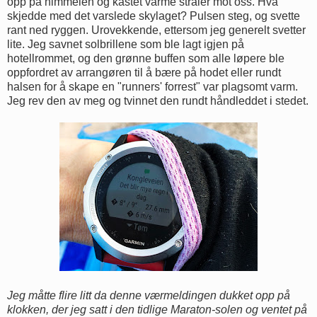
opp på himmelen og kastet varme stråler mot oss. Hva
skjedde med det varslede skylaget? Pulsen steg, og svette
rant ned ryggen. Urovekkende, ettersom jeg generelt svetter
lite. Jeg savnet solbrillene som ble lagt igjen på
hotellrommet, og den grønne buffen som alle løpere ble
oppfordret av arrangøren til å bære på hodet eller rundt
halsen for å skape en "runners' forrest" var plagsomt varm.
Jeg rev den av meg og tvinnet den rundt håndleddet i stedet.
Jeg måtte flire litt da denne værmeldingen dukket opp på
klokken, der jeg satt i den tidlige Maraton-solen og ventet på