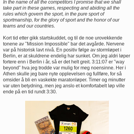
In the name of all the competitors I promise that we shall
take part in these games, respecting and abiding all the
rules which govern the sport, in the pure sport of
sportmanship, for the glory of sport and the honor of our
teams and our countries.
Kort tid etter gikk startskuddet, og til de noe urovekkende
tonene av "Mission Impossible" bar det avgårde. Nervene
var på historisk lavt nivå. En positiv følge av stormløpet i
Berlin, er at skuldrene endelig har sunket. Om jeg aldri løper
fortere enn i Berlin i år, så er det helt greit. 3:11:07 er "way
beyond" hva jeg trodde var mulig for meg noensinne. Her i
Athen skulle jeg bare nyte opplevelsen og fullføre, for så
omsider å bli en vaskekte maratonløper. Timer og minutter
var uten betydning, men jeg anslo et komfortabelt løp ville
ende på en tid rundt 3:30.