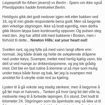
Løypeprofil for Athen (øverst) vs Berlin - Spørs om ikke også
Pheidippides hadde foretrukket Berlin.
Heldigvis gikk det godt nedover igjen rett etter bakken ved
16, og til min glede responderte bena godt. Men så begynte
den virkelige stigningen. Ikke så bratt egentlig, men derfra
gikk liksom løypa bare kontinuerlig oppover. Og pulsen steg
med den. Jeg har alltid slitt med bakkene i Boston, men i
forhold til dette...
Newton Hills; eat your heart out!
Svetten rant, og jeg fylte på med vann langt oftere enn
normalt. Jeg både drakk og helte de avkjølende dråpene
ned under trøya. Svamper, mettet med herlig kjølig vann, ble
delt ut ved mange av drikkestasjonene, og jeg tok grådig
imot. Det ble en fast rutine å klemme ut så mye som mulig
under trøya både foran og bak, før jeg la svampen mot
ansiktet for å utnytte siste rest av kjøling.
Lysten til å gå vokste seg stadig sterkere, men å begynne å
gå før man er halvveis... Tanken på hvor lang tid det ville ta,
motiverte meg til å fortsette løpingen. En stund. Det hodt til
kilometer 24. Stigningen som da åpenbarte seg så ikke ut til