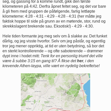
seg, og gassing for å komme rundt, gikk den første
kilometeren på 4:42. Derfra åpnet feltet seg, og det var bare
å gli frem med gruppen de påfølgende, farlig lettløpte
kilometerne: 4:28 - 4:31 - 4:29 - 4:28 - 4:31 (her måtte jeg
faktisk hoppe til side på grunn av en møtende, stor, rund og
skrekkslagent brekende sau. Eksotisk!) - 4:29 - 4:30.
Hele tiden formante jeg meg selv om å slakke av. Det funket
dårlig, og jeg visste hvorfor. Selv om jeg påstår, og egentlig
tror jeg mener oppriktig, at tid er uten betydning, så bor det
en sterkt kontrollerende – og ofte saboterende – drømmer
dypt inne i hodet mitt:
Tenk for en personlig triumf det ville
være å subbe 3:15 en gang til? Å fikse det
her
, i den
krevende Athen-løypa, ville vært en nydelig bekreftelse!