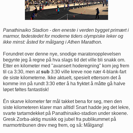
Panathinaiko Stadion - den eneste i verden bygget primært i
marmor, fødestedet for moderne tiders olympiske leker og
ikke minst: åsted for målgang i Athen Marathon.
Forundret over denne nye, snodige maratonopplevelsen
begynte jeg å regne på hva slags tid det ville bli snakk om.
Etter en kilometer med "avansert hoderegning" kom jeg frem
til ca 3:30, men at
sub
3:30 ville kreve noe nær 4-blank-fart
de siste kilometerne. Ikke aktuelt, spesielt ettersom det å
komme inn på rundt 3:30 etter å ha fryktet å måtte gå halve
løpet føltes fantastisk!
Én skarve kilometer før mål takket bena for seg, men den
siste kilometeren klarer man alltid! Snart hadde jeg det lekre,
svarte tartarndekket på Panathinaiko-stadion under skoene.
Gresk Zorba-aktig musikk og jubel fra publikummet på
marmortribunen drev meg frem, og så: Målgang!