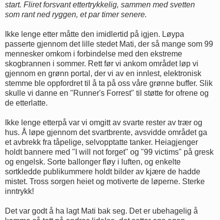
start. Fliret forsvant ettertrykkelig, sammen med svetten
som rant ned ryggen, et par timer senere.
Ikke lenge etter måtte den imidlertid på igjen. Løypa
passerte gjennom det lille stedet Mati, der så mange som 99
mennesker omkom i forbindelse med den ekstreme
skogbrannen i sommer. Rett før vi ankom området løp vi
gjennom en grønn portal, der vi av en innlest, elektronisk
stemme ble oppfordret til å ta på oss våre grønne buffer. Slik
skulle vi danne en "Runner's Forrest" til støtte for ofrene og
de etterlatte.
Ikke lenge etterpå var vi omgitt av svarte rester av trær og
hus. Å løpe gjennom det svartbrente, avsvidde området ga
et avbrekk fra tåpelige, selvopptatte tanker. Heiagjenger
holdt bannere med "I will not forget" og "99 victims" på gresk
og engelsk. Sorte ballonger fløy i luften, og enkelte
sortkledde publikummere holdt bilder av kjære de hadde
mistet. Tross sorgen heiet og motiverte de løperne. Sterke
inntrykk!
Det var godt å ha lagt Mati bak seg. Det er ubehagelig å