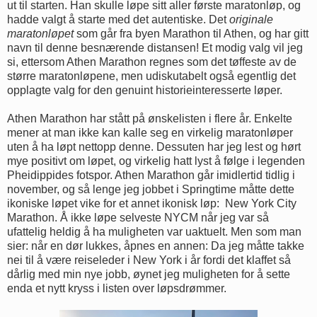
ut til starten. Han skulle løpe sitt aller første maratonløp, og
hadde valgt å starte med det autentiske. Det
originale
maratonløpet
som går fra byen Marathon til Athen, og har gitt
navn til denne besnærende distansen! Et modig valg vil jeg
si, ettersom Athen Marathon regnes som det tøffeste av de
større maratonløpene, men udiskutabelt også egentlig det
opplagte valg for den genuint historieinteresserte løper.
Athen Marathon har stått på ønskelisten i flere år. Enkelte
mener at man ikke kan kalle seg en virkelig maratonløper
uten å ha løpt nettopp denne. Dessuten har jeg lest og hørt
mye positivt om løpet, og virkelig hatt lyst å følge i legenden
Pheidippides fotspor. Athen Marathon går imidlertid tidlig i
november, og så lenge jeg jobbet i Springtime måtte dette
ikoniske løpet vike for et annet ikonisk løp: New York City
Marathon. Å ikke løpe selveste NYCM når jeg var så
ufattelig heldig å ha muligheten var uaktuelt. Men som man
sier: når en dør lukkes, åpnes en annen: Da jeg måtte takke
nei til å være reiseleder i New York i år fordi det klaffet så
dårlig med min nye jobb, øynet jeg muligheten for å sette
enda et nytt kryss i listen over løpsdrømmer.