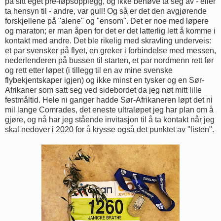
på sitt eget pre-løpsopplegg, og ikke behøve ta seg av - eller
ta hensyn til - andre, var gull! Og så er det den avgjørende
forskjellene på "alene" og "ensom". Det er noe med løpere
og maraton; er man åpen for det er det latterlig lett å komme i
kontakt med andre. Det ble rikelig med skravling underveis:
et par svensker på flyet, en greker i forbindelse med messen,
nederlenderen på bussen til starten, et par nordmenn rett før
og rett etter løpet (i tillegg til en av mine svenske
flybekjentskaper igjen) og ikke minst en tysker og en Sør-
Afrikaner som satt seg ved sidebordet da jeg nøt mitt lille
festmåltid. Hele ni ganger hadde Sør-Afrikaneren løpt det ni
mil lange Comrades, det eneste ultraløpet jeg har plan om å
gjøre, og nå har jeg stående invitasjon til å ta kontakt når jeg
skal nedover i 2020 for å krysse også det punktet av "listen".