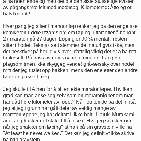
å ha noen ende og med det ble den siste stusselige kvisten
av pågangsmot felt med motorsag. Kilometertid: Åtte og et
halvt minutt!
Hver gang jeg sliter i maratonløp tenker jeg på den engelske
komikeren Eddie Izzards ord om løping, uttalt etter å ha løpt
27 maraton på 27 dager: Løping er 90 % mentalt, resten
sitter i hodet. Teknisk sett stemmer det naturligvis ikke, men
det beskriver på herlig vis hvor ufattelig viktig det er å ha rett
tankesett. På tross av den skyfrie himmelen, hang en
plagsom (men ikke skyggegivende) gråværssky over hodet
mitt der jeg tuslet opp bakken, mens den ene etter den andre
løperen passert meg.
Jeg skulle til Athen for å bli en ekte maratonløper. I hvilken
grad kan man anse seg selv som en maratonløper om man
har gått flere kilometer av løpet? Når jeg tenkte på det innså
jeg at jeg i grunn har gått deler av veldig mange av
maratonløpene jeg har deltatt i. Ikke helt i Haruki Murakami-
ånd. Jeg husker det stakk litt å lese i "Hva jeg snakker om
når jeg snakker om løping" at han på sin gravstein ville ha
"At least he never walked." Det kan jeg definitivt ikke skrive
på min gravstein.