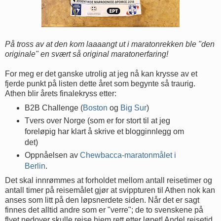
På tross av at den kom laaaangt ut i maratonrekken ble "den
originale" en svært så original maratonerfaring!
For meg er det ganske utrolig at jeg nå kan krysse av et
fjerde punkt på listen dette året som begynte så traurig.
Athen blir årets finalekryss etter:
B2B Challenge (
Boston
og
Big Sur
)
Tvers over Norge (som er for stort til at jeg
foreløpig har klart å skrive et blogginnlegg om
det)
Oppnåelsen av
Chewbacca-maratonmålet i
Berlin
.
Det skal innrømmes at forholdet mellom antall reisetimer og
antall timer på reisemålet gjør at svippturen til Athen nok kan
anses som litt på den løpsnerdete siden. Når det er sagt
finnes det alltid andre som er "verre"; de to svenskene på
flyet nedover skulle reise hjem rett etter løpet! Andel reisetid