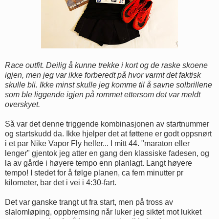
Race outfit. Deilig å kunne trekke i kort og de raske skoene
igjen, men jeg var ikke forberedt på hvor varmt det faktisk
skulle bli. Ikke minst skulle jeg komme til å savne solbrillene
som ble liggende igjen på rommet ettersom det var meldt
overskyet.
Så var det denne triggende kombinasjonen av startnummer
og startskudd da. Ikke hjelper det at føttene er godt oppsnørt
i et par Nike Vapor Fly heller... I mitt 44. "maraton eller
lenger" gjentok jeg atter en gang den klassiske fadesen, og
la av gårde i høyere tempo enn planlagt. Langt høyere
tempo! I stedet for å følge planen, ca fem minutter pr
kilometer, bar det i vei i 4:30-fart.
Det var ganske trangt ut fra start, men på tross av
slalomløping, oppbremsing når luker jeg siktet mot lukket