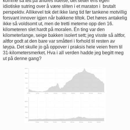
komme så tett på andres lidelse, det setter ens egen
idiotiske sutring over å være sliten i et maraton i brutalt
perspektiv. Allikevel tok det ikke lang tid før tankene motvillig
forsvant innover igjen når bakkene tiltok. Det høres antakelig
ikke så voldsomt ut, men de tretti meterne opp den 16.
kilometeren slet hardt på moralen. Én ting var den
kilometerlange, seige bakken isolert sett; jeg visste så altfor,
altfor godt at den bare var småtteri i forhold til resten av
løypa. Det skulle jo gå oppover i praksis hele veien frem til
31-kilometersmerket. Hva i all verden hadde jeg begitt meg
ut på denne gang?