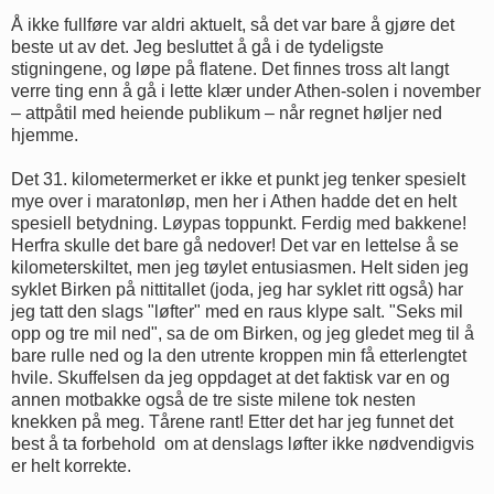
Å ikke fullføre var aldri aktuelt, så det var bare å gjøre det
beste ut av det. Jeg besluttet å gå i de tydeligste
stigningene, og løpe på flatene. Det finnes tross alt langt
verre ting enn å gå i lette klær under Athen-solen i november
– attpåtil med heiende publikum – når regnet høljer ned
hjemme.
Det 31. kilometermerket er ikke et punkt jeg tenker spesielt
mye over i maratonløp, men her i Athen hadde det en helt
spesiell betydning. Løypas toppunkt. Ferdig med bakkene!
Herfra skulle det bare gå nedover! Det var en lettelse å se
kilometerskiltet, men jeg tøylet entusiasmen. Helt siden jeg
syklet Birken på nittitallet (joda, jeg har syklet ritt også) har
jeg tatt den slags "løfter" med en raus klype salt. "Seks mil
opp og tre mil ned", sa de om Birken, og jeg gledet meg til å
bare rulle ned og la den utrente kroppen min få etterlengtet
hvile. Skuffelsen da jeg oppdaget at det faktisk var en og
annen motbakke også de tre siste milene tok nesten
knekken på meg. Tårene rant! Etter det har jeg funnet det
best å ta forbehold om at denslags løfter ikke nødvendigvis
er helt korrekte.