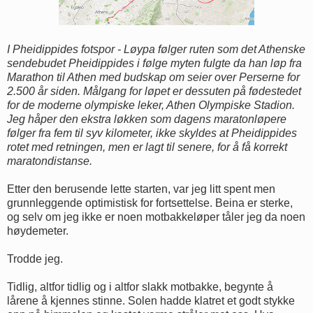
I Pheidippides fotspor - Løypa følger ruten som det Athenske
sendebudet Pheidippides i følge myten fulgte da han løp fra
Marathon til Athen med budskap om seier over Perserne for
2.500 år siden. Målgang for løpet er dessuten på fødestedet
for de moderne olympiske leker, Athen Olympiske Stadion.
Jeg håper den ekstra løkken som dagens maratonløpere
følger
fra fem til syv kilometer,
ikke skyldes at Pheidippides
rotet med retningen, men er lagt til senere, for å få korrekt
maratondistanse.
Etter den berusende lette starten, var jeg litt spent men
grunnleggende optimistisk for fortsettelse. Beina er sterke,
og selv om jeg ikke er noen motbakkeløper tåler jeg da noen
høydemeter.
Trodde jeg.
Tidlig, altfor tidlig og i altfor slakk motbakke, begynte å
lårene å kjennes stinne. Solen hadde klatret et godt stykke