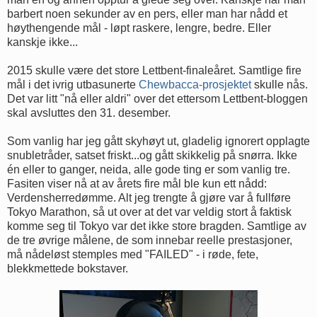
barbert noen sekunder av en pers, eller man har nådd et
høythengende mål - løpt raskere, lengre, bedre. Eller
kanskje ikke...
2015 skulle være det store Lettbent-finaleåret. Samtlige fire
mål i det ivrig utbasunerte
Chewbacca-prosjektet
skulle nås.
Det var litt "nå eller aldri" over det ettersom Lettbent-bloggen
skal avsluttes den 31. desember.
Som vanlig har jeg gått skyhøyt ut, gladelig ignorert opplagte
snubletråder, satset friskt...og gått skikkelig på snørra. Ikke
én eller to ganger, neida, alle gode ting er som vanlig tre.
Fasiten viser nå at av årets fire mål ble kun ett nådd:
Verdensherredømme. Alt jeg trengte å gjøre var å fullføre
Tokyo Marathon, så ut over at det var veldig stort å faktisk
komme seg til Tokyo var det ikke store bragden. Samtlige av
de tre øvrige målene, de som innebar reelle prestasjoner,
må nådeløst stemples med "FAILED" - i røde, fete,
blekkmettede bokstaver.