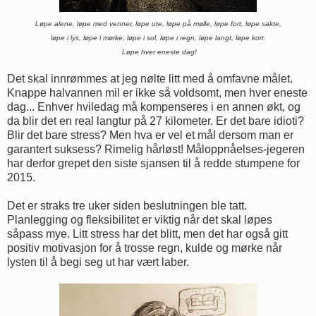
Løpe alene, løpe med venner, løpe ute, løpe på mølle, løpe fort, løpe sakte,
løpe i lys, løpe i mørke, løpe i sol, løpe i regn, løpe langt, løpe kort.
Løpe hver eneste dag!
Det skal innrømmes at jeg nølte litt med å omfavne målet.
Knappe halvannen mil er ikke så voldsomt, men hver eneste
dag... Enhver hviledag må kompenseres i en annen økt, og
da blir det en real langtur på 27 kilometer. Er det bare idioti?
Blir det bare stress? Men hva er vel et mål dersom man er
garantert suksess? Rimelig hårløst! Måloppnåelses-jegeren
har derfor grepet den siste sjansen til å redde stumpene for
2015.
Det er straks tre uker siden beslutningen ble tatt.
Planlegging og fleksibilitet er viktig når det skal løpes
såpass mye. Litt stress har det blitt, men det har også gitt
positiv motivasjon for å trosse regn, kulde og mørke når
lysten til å begi seg ut har vært laber.