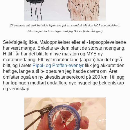
Chewbacca må nok beholde løpetrøya på en stund til. Mission NOT accomplished.
(Illustrasjon fra bursdagskortet jeg fikk av fjortenåringen)
Selvfølgelig ikke. Måloppnåelser eller ei - løpsopplevelsene
har vært mange. Enkelte av dem blant de største noengang.
Hittil i år har det blitt fem nye maraton og MYE ny
maratonerfaring. Ett nytt maratonland (Japan) har det også
blitt, og i årets
Pippi- og Proffen-eventyr
fikk jeg akkurat den
heftige, lange a til b-løpeturen jeg hadde drømt om. Året
omfatter også en ny ukesdistanserekord på 200 km. I tillegg
har løpingen medført enda flere nye hyggelige bekjentskap
og vennskap.