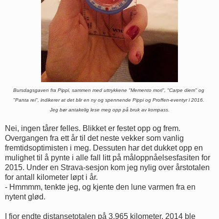
Bursdagsgaven fra Pippi, sammen med uttrykkene "Memento mori", "Carpe diem" og
"Panta rei",
indikerer at det blir en ny og spennende Pippi og Proffen-eventyr i 2016.
Jeg bør
antakelig lese meg opp på bruk av kompass.
Nei, ingen tårer felles. Blikket er festet opp og frem.
Overgangen fra ett år til det neste vekker som vanlig
fremtidsoptimisten i meg. Dessuten har det dukket opp en
mulighet til å pynte i alle fall litt på måloppnåelsesfasiten for
2015. Under en Strava-sesjon kom jeg nylig over årstotalen
for antall kilometer løpt i år.
- Hmmmm, tenkte jeg, og kjente den lune varmen fra en
nytent glød.
I fjor endte distansetotalen på 3.965 kilometer. 2014 ble