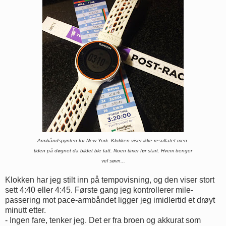
Armbåndspynten for New York. Klokken viser ikke resultatet men
tiden på døgnet da bildet ble tatt. Noen timer før start. Hvem trenger
vel søvn...
Klokken har jeg stilt inn på tempovisning, og den viser stort
sett 4:40 eller 4:45. Første gang jeg kontrollerer mile-
passering mot pace-armbåndet ligger jeg imidlertid et drøyt
minutt etter.
- Ingen fare, tenker jeg. Det er fra broen og akkurat som