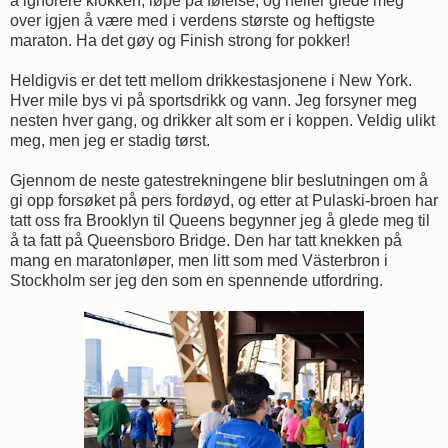
å ignorere klokken, løpe på følelse, og heller glede meg
over igjen å være med i verdens største og heftigste
maraton. Ha det gøy og Finish strong for pokker!
Heldigvis er det tett mellom drikkestasjonene i New York.
Hver mile bys vi på sportsdrikk og vann. Jeg forsyner meg
nesten hver gang, og drikker alt som er i koppen. Veldig ulikt
meg, men jeg er stadig tørst.
Gjennom de neste gatestrekningene blir beslutningen om å
gi opp forsøket på pers fordøyd, og etter at Pulaski-broen har
tatt oss fra Brooklyn til Queens begynner jeg å glede meg til
å ta fatt på Queensboro Bridge. Den har tatt knekken på
mang en maratonløper, men litt som med Västerbron i
Stockholm ser jeg den som en spennende utfordring.