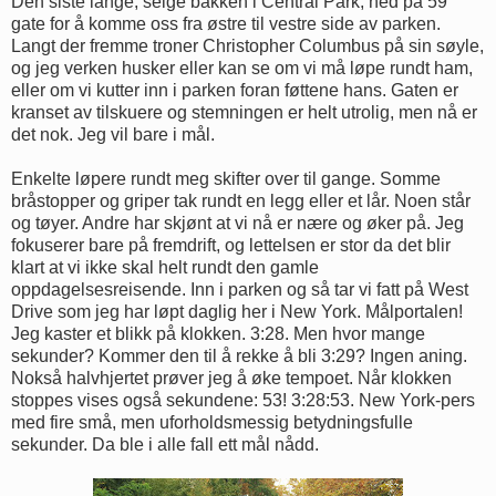
Den siste lange, seige bakken i Central Park, ned på 59
gate for å komme oss fra østre til vestre side av parken.
Langt der fremme troner Christopher Columbus på sin søyle,
og jeg verken husker eller kan se om vi må løpe rundt ham,
eller om vi kutter inn i parken foran føttene hans. Gaten er
kranset av tilskuere og stemningen er helt utrolig, men nå er
det nok. Jeg vil bare i mål.
Enkelte løpere rundt meg skifter over til gange. Somme
bråstopper og griper tak rundt en legg eller et lår. Noen står
og tøyer. Andre har skjønt at vi nå er nære og øker på. Jeg
fokuserer bare på fremdrift, og lettelsen er stor da det blir
klart at vi ikke skal helt rundt den gamle
oppdagelsesreisende. Inn i parken og så tar vi fatt på West
Drive som jeg har løpt daglig her i New York. Målportalen!
Jeg kaster et blikk på klokken. 3:28. Men hvor mange
sekunder? Kommer den til å rekke å bli 3:29? Ingen aning.
Nokså halvhjertet prøver jeg å øke tempoet. Når klokken
stoppes vises også sekundene: 53! 3:28:53. New York-pers
med fire små, men uforholdsmessig betydningsfulle
sekunder. Da ble i alle fall ett mål nådd.