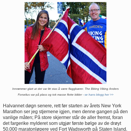
Innrømmer glatt at det var litt stas å være flaggbærer. The Biking Viking Anders
Forselius var på plass og tok masse flotte bilder -
se hans blogg her >>
Halvannet døgn senere, rett før starten av årets New York
Marathon ser jeg stjernene igjen, men denne gangen på den
vanlige måten; På store skjermer står de aller fremst, foran
det fargerike mylderet som utgjør første bølge av de drøyt
50.000 maratonløpere ved Fort Wadsworth på Staten Island.