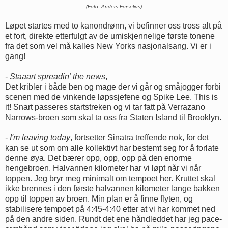
(Foto: Anders Forselius)
Løpet startes med to kanondrønn, vi befinner oss tross alt på
et fort, direkte etterfulgt av de umiskjennelige første tonene
fra det som vel må kalles New Yorks nasjonalsang. Vi er i
gang!
- Staaart spreadin’ the news
,
Det kribler i både ben og mage der vi går og småjogger forbi
scenen med de vinkende løpssjefene og Spike Lee. This is
it! Snart passeres startstreken og vi tar fatt på Verrazano
Narrows-broen som skal ta oss fra Staten Island til Brooklyn.
- I'm leaving today
, fortsetter Sinatra treffende nok, for det
kan se ut som om alle kollektivt har bestemt seg for å forlate
denne øya. Det bærer opp, opp, opp på den enorme
hengebroen. Halvannen kilometer har vi løpt når vi når
toppen. Jeg bryr meg minimalt om tempoet her. Kruttet skal
ikke brennes i den første halvannen kilometer lange bakken
opp til toppen av broen. Min plan er å finne flyten, og
stabilisere tempoet på 4:45-4:40 etter at vi har kommet ned
på den andre siden. Rundt det ene håndleddet har jeg pace-