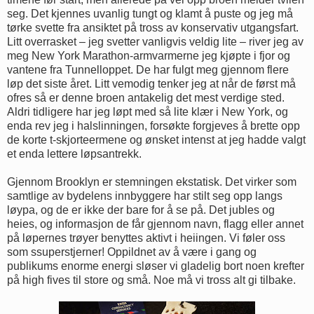
seg. Det kjennes uvanlig tungt og klamt å puste og jeg må
tørke svette fra ansiktet på tross av konservativ utgangsfart.
Litt overrasket – jeg svetter vanligvis veldig lite – river jeg av
meg New York Marathon-armvarmerne jeg kjøpte i fjor og
vantene fra Tunnelloppet. De har fulgt meg gjennom flere
løp det siste året. Litt vemodig tenker jeg at når de først må
ofres så er denne broen antakelig det mest verdige sted.
Aldri tidligere har jeg løpt med så lite klær i New York, og
enda rev jeg i halslinningen, forsøkte forgjeves å brette opp
de korte t-skjorteermene og ønsket intenst at jeg hadde valgt
et enda lettere løpsantrekk.
Gjennom Brooklyn er stemningen ekstatisk. Det virker som
samtlige av bydelens innbyggere har stilt seg opp langs
løypa, og de er ikke der bare for å se på. Det jubles og
heies, og informasjon de får gjennom navn, flagg eller annet
på løpernes trøyer benyttes aktivt i heiingen. Vi føler oss
som ssuperstjerner! Oppildnet av å være i gang og
publikums enorme energi sløser vi gladelig bort noen krefter
på high fives til store og små. Noe må vi tross alt gi tilbake.