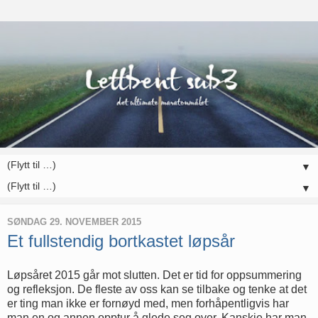
▼
▼
SØNDAG 29. NOVEMBER 2015
Et fullstendig bortkastet løpsår
Løpsåret 2015 går mot slutten. Det er tid for oppsummering
og refleksjon. De fleste av oss kan se tilbake og tenke at det
er ting man ikke er fornøyd med, men forhåpentligvis har
man en og annen opptur å glede seg over. Kanskje har man