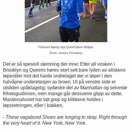
Fokusert løping opp Queensboro Bridge.
(Foto: Anders Forselius)
Det er så spesiell stemning der inne; Etter all viraken i
Brooklyn og Queens høres stort sett bare lyden av allskens
løpestiler mot det harde undrelaget der vi løper i den
halvåpne underetasjen av broen. Ut på venstre side er
utsikten upåklagelig: sydøstre del av Manhattan og selveste
frihetsgudinnen, men mange går dessverre glipp av dette.
Maratonalvoret har tatt grep og blikkene holdes i
løpsretningen, eller i bakken.
- These vagabond Shoes are longing to stray. Right through
the very heart of it. New York, New York.