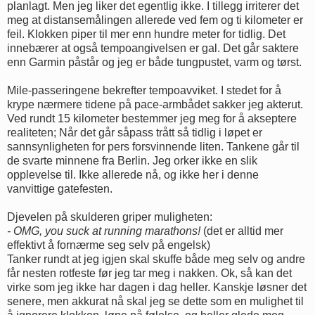
planlagt. Men jeg liker det egentlig ikke. I tillegg irriterer det
meg at distansemålingen allerede ved fem og ti kilometer er
feil. Klokken piper til mer enn hundre meter for tidlig. Det
innebærer at også tempoangivelsen er gal. Det går saktere
enn Garmin påstår og jeg er både tungpustet, varm og tørst.
Mile-passeringene bekrefter tempoavviket. I stedet for å
krype nærmere tidene på pace-armbådet sakker jeg akterut.
Ved rundt 15 kilometer bestemmer jeg meg for å akseptere
realiteten; Når det går såpass trått så tidlig i løpet er
sannsynligheten for pers forsvinnende liten. Tankene går til
de svarte minnene fra Berlin. Jeg orker ikke en slik
opplevelse til. Ikke allerede nå, og ikke her i denne
vanvittige gatefesten.
Djevelen på skulderen griper muligheten:
- OMG, you suck at running marathons!
(det er alltid mer
effektivt å fornærme seg selv på engelsk)
Tanker rundt at jeg igjen skal skuffe både meg selv og andre
får nesten rotfeste før jeg tar meg i nakken. Ok, så kan det
virke som jeg ikke har dagen i dag heller. Kanskje løsner det
senere, men akkurat nå skal jeg se dette som en mulighet til