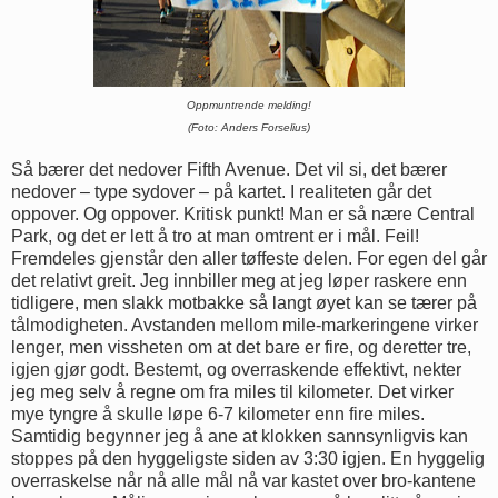
Oppmuntrende melding!
(Foto: Anders Forselius)
Så bærer det nedover Fifth Avenue. Det vil si, det bærer
nedover – type sydover – på kartet. I realiteten går det
oppover. Og oppover. Kritisk punkt! Man er så nære Central
Park, og det er lett å tro at man omtrent er i mål. Feil!
Fremdeles gjenstår den aller tøffeste delen. For egen del går
det relativt greit. Jeg innbiller meg at jeg løper raskere enn
tidligere, men slakk motbakke så langt øyet kan se tærer på
tålmodigheten. Avstanden mellom mile-markeringene virker
lenger, men vissheten om at det bare er fire, og deretter tre,
igjen gjør godt. Bestemt, og overraskende effektivt, nekter
jeg meg selv å regne om fra miles til kilometer. Det virker
mye tyngre å skulle løpe 6-7 kilometer enn fire miles.
Samtidig begynner jeg å ane at klokken sannsynligvis kan
stoppes på den hyggeligste siden av 3:30 igjen. En hyggelig
overraskelse når nå alle mål nå var kastet over bro-kantene