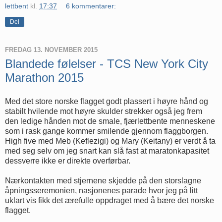
lettbent
kl.
17:37
6 kommentarer:
Del
FREDAG 13. NOVEMBER 2015
Blandede følelser - TCS New York City
Marathon 2015
Med det store norske flagget godt plassert i høyre hånd og
stabilt hvilende mot høyre skulder strekker også jeg frem
den ledige hånden mot de smale, fjærlettbente menneskene
som i rask gange kommer smilende gjennom flaggborgen.
High five med Meb (Keflezigi) og Mary (Keitany) er verdt å ta
med seg selv om jeg snart kan slå fast at maratonkapasitet
dessverre ikke er direkte overførbar.
Nærkontakten med stjernene skjedde på den storslagne
åpningsseremonien, nasjonenes parade hvor jeg på litt
uklart vis fikk det ærefulle oppdraget med å bære det norske
flagget.