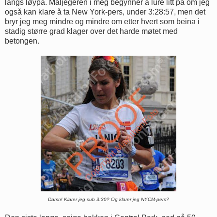
langs løypa. Måljegeren i meg begynner å lure litt på om jeg
også kan klare å ta New York-pers, under 3:28:57, men det
bryr jeg meg mindre og mindre om etter hvert som beina i
stadig større grad klager over det harde møtet med
betongen.
Damn! Klarer jeg sub 3:30? Og klarer jeg NYCM-pers?