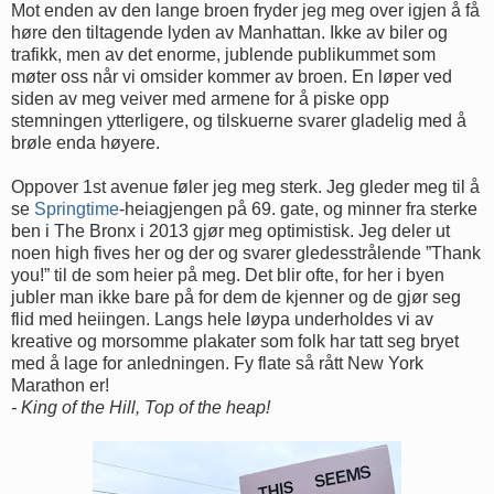
Mot enden av den lange broen fryder jeg meg over igjen å få
høre den tiltagende lyden av Manhattan. Ikke av biler og
trafikk, men av det enorme, jublende publikummet som
møter oss når vi omsider kommer av broen. En løper ved
siden av meg veiver med armene for å piske opp
stemningen ytterligere, og tilskuerne svarer gladelig med å
brøle enda høyere.
Oppover 1st avenue føler jeg meg sterk. Jeg gleder meg til å
se
Springtime
-heiagjengen på 69. gate, og minner fra sterke
ben i The Bronx i 2013 gjør meg optimistisk. Jeg deler ut
noen high fives her og der og svarer gledesstrålende ”Thank
you!” til de som heier på meg. Det blir ofte, for her i byen
jubler man ikke bare på for dem de kjenner og de gjør seg
flid med heiingen. Langs hele løypa underholdes vi av
kreative og morsomme plakater som folk har tatt seg bryet
med å lage for anledningen. Fy flate så rått New York
Marathon er!
- King of the Hill, Top of the heap!