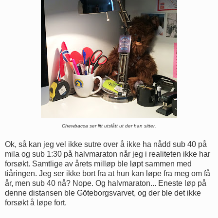
Chewbacca ser litt utslått ut der han sitter.
Ok, så kan jeg vel ikke sutre over å ikke ha nådd sub 40 på
mila og sub 1:30 på halvmaraton når jeg i realiteten ikke har
forsøkt. Samtlige av årets milløp ble løpt sammen med
tiåringen. Jeg ser ikke bort fra at hun kan løpe fra meg om få
år, men sub 40 nå? Nope. Og halvmaraton... Eneste løp på
denne distansen ble Göteborgsvarvet, og der ble det ikke
forsøkt å løpe fort.