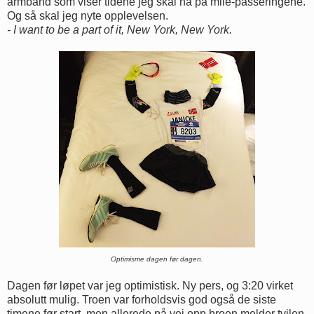
armbånd som viser tidene jeg skal ha på mile-passeringene.
Og så skal jeg nyte opplevelsen.
- I want to be a part of it, New York, New York.
Optimisme dagen før dagen.
Dagen før løpet var jeg optimistisk. Ny pers, og 3:20 virket
absolutt mulig. Troen var forholdsvis god også de siste
timene før start, men allerede på vei opp broen melder tvilen