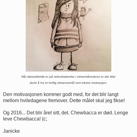
Når dørstokkmila er på rekordstørrelse i vintermånedene er det ikke
dumt å ha et heftig distansemål som ekstra motivasjon.
Den motivasjonen kommer godt med, for det blir langt
mellom hviledagene fremover. Dette målet skal jeg fikse!
Og 2016... Det blir året sitt, det. Chewbacca er død. Lenge
leve Chewbacca! (c;
Janicke