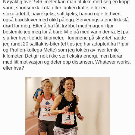
Nøyaktig hver 546. meter kan man plukke med seg en kopp
vann, sportsdrikk, cola eller lunken kaffe, eller en
sjokoladebit, havrekjeks, salt kjeks, banan og etterhvert
også brødskiver med ulikt pålegg. Serveringsfatene fikk stå
urørt for meg. Etter å ha fått trøbbel med magen i fjor
bestemte jeg meg for å bare fylle på med vann derfra. Et par
slurker hver tiende kilometer. I lommene på skjørtet hadde
jeg rundt 20 saltlakris-biter (et tips jeg har adoptert fra Pippi
og Proffen-kollega Mette) som jeg tok én av hver femte
kilometer. Det gir nok ikke stort ekstra energi, men bidrar
med litt motivasjon og deler opp distansen. Whatever works,
eller hva?