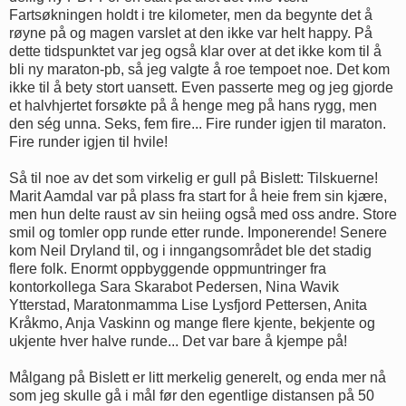
Fartsøkningen holdt i tre kilometer, men da begynte det å
røyne på og magen varslet at den ikke var helt happy. På
dette tidspunktet var jeg også klar over at det ikke kom til å
bli ny maraton-pb, så jeg valgte å roe tempoet noe. Det kom
ikke til å bety stort uansett. Even passerte meg og jeg gjorde
et halvhjertet forsøkte på å henge meg på hans rygg, men
den ség unna. Seks, fem fire... Fire runder igjen til maraton.
Fire runder igjen til hvile!
Så til noe av det som virkelig er gull på Bislett: Tilskuerne!
Marit Aamdal var på plass fra start for å heie frem sin kjære,
men hun delte raust av sin heiing også med oss andre. Store
smil og tomler opp runde etter runde. Imponerende! Senere
kom Neil Dryland til, og i inngangsområdet ble det stadig
flere folk. Enormt oppbyggende oppmuntringer fra
kontorkollega Sara Skarabot Pedersen, Nina Wavik
Ytterstad, Maratonmamma Lise Lysfjord Pettersen, Anita
Kråkmo, Anja Vaskinn og mange flere kjente, bekjente og
ukjente hver halve runde... Det var bare å kjempe på!
Målgang på Bislett er litt merkelig generelt, og enda mer nå
som jeg skulle gå i mål før den egentlige distansen på 50