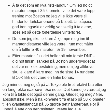
Å ta det som en kvalitets-langtur. Om jeg holdt
maratontempo i 35 kilometer ville det være topp
trening mot Boston og jeg ville ikke være til
hinder for fartskanonene på Bislett. En såpass
god treningsøkt er veldig vanskelig å ta alene,
spesielt på dette forferdelige vinterføret.
Dersom jeg skulle klare å kjempe meg inn til
maratondistanse ville jeg være i rute mot målet
om å fullføre 40 maraton før 19. november.
Etter maraton fikk det heller bli min første DNF -
did not finish. Tanken på Boston underbygget at
det var en klok beslutning, men om jeg allikevel
skulle klare å kare meg inn de siste 14 rundene
til 50K fikk det være en finfin bonus.
Jeg minnet meg også på at Tokyo ble løpt relativt bra etter
en lang rekke nær søvnløse netter. Det kunne jo være at jeg
kom til å takle det også denne gang. Gledet jeg meg? Nei,
absolutt ikke. Men å ha konvertert fra et løp på 50 kilometer
til en kvalitetslangtur på 35 gjorde det håndterbart. For å
unngå å erte opp nervøsiteten utsatte jeg alle