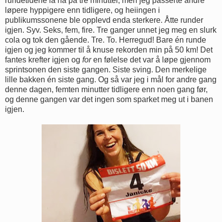
rundetidene lå nå på tre minutter, men jeg passerte andre
løpere hyppigere enn tidligere, og heiingen i
publikumssonene ble opplevd enda sterkere. Åtte runder
igjen. Syv. Seks, fem, fire. Tre ganger unnet jeg meg en slurk
cola og tok den gående. Tre. To. Herregud! Bare én runde
igjen og jeg kommer til å knuse rekorden min på 50 km! Det
fantes krefter igjen og
for
en følelse det var å løpe gjennom
sprintsonen den siste gangen. Siste sving. Den merkelige
lille bakken én siste gang. Og så var jeg i mål for andre gang
denne dagen, femten minutter tidligere enn noen gang før,
og denne gangen var det ingen som sparket meg ut i banen
igjen.