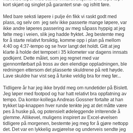
kort skjørt og singlet på garantert snø- og isfritt føre.
Med bare seksti løpere i pulje én fikk vi raskt godt med
plass, og selv om jeg selv ikke passerte mange løpere, var
ikke andre løperes passering av meg såpass hyppig at jeg
følte meg i veien, slik jeg hadde fryktet. Jeg bestemte meg
for å starte relativt forsiktig, komme opp i plan på mellom
4:40 og 4:37-tempo og se hvor langt det holdt. Gitt at jeg
klarte å holde det tempoet i 35 kilometer var dagens innsats
godkjent. Dette målet, som jeg regnet med var
gjennomførbart på tross av den elendige oppladningen, ble
redningen ettersom det plasserte skuldrene på rett høyde.
Lave skuldre har vist seg å funke veldig bra for meg før...
Tidligere år har jeg ikke brydd meg om rundetider på Bislett.
Jeg løper med footpod og har hatt relativt bra oppfatning av
tempo. Da kontor-kollega Andreas Gossner fortalte at han
trykket lap-knappen hver runde tenkte jeg at det måtte være
pes å huske på, og potensielt ødeleggende irriterende å
glemme. Allikevel, muligens inspirert av Excel-øvelsen
tidligere på morgenen, bestemte jeg meg for å gjøre nettopp
det. Det var en lykkelig avgjørelse og underveis sendte jeg