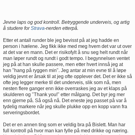
Jevne laps og god kontroll. Betryggende underveis, og artig
å studere for
Strava
-nerden etterpå.
Etter et antall runder ble jeg bevisst på at jeg hadde en
person i hælene. Jeg fikk ikke med meg hvem det var ut over
at det var en mann. Det er risikofylt å snu seg helt rundt når
man løper rundt og rundt i godt tempo. I begynnelsen ventet
jeg på at han skulle passere, men etter hvert innså jeg at
han "hang på ryggen min". Jeg antar at min evne til å løpe
veldig jevnt er årsak til at jeg ofte opplever det. Det er ikke så
ofte jeg legger merke til det underveis, slik som nå, men
nesten flere ganger enn ikke overraskes jeg av et klaps på
skulderen og "Thank you!" etter målgang. Det byr jeg mer
enn gjerne på. Så også nå. Det eneste jeg passet på var å
tydelig markere når jeg skulle plukke opp en kopp vann fra
serveringsbordet.
Det er en annen ting som er veldig bra på Bislett. Man har
full kontroll på hvor man kan fylle på med drikke og næring.