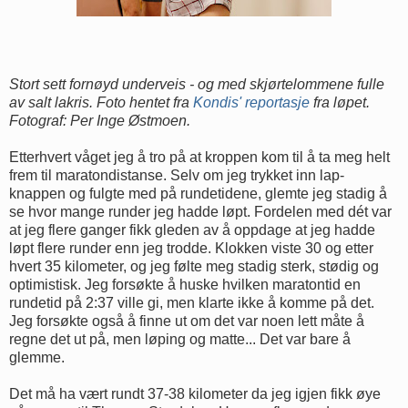
Stort sett fornøyd underveis - og med skjørtelommene fulle
av salt lakris. Foto hentet fra
Kondis' reportasje
fra løpet.
Fotograf: Per Inge Østmoen.
Etterhvert våget jeg å tro på at kroppen kom til å ta meg helt
frem til maratondistanse. Selv om jeg trykket inn lap-
knappen og fulgte med på rundetidene, glemte jeg stadig å
se hvor mange runder jeg hadde løpt. Fordelen med dét var
at jeg flere ganger fikk gleden av å oppdage at jeg hadde
løpt flere runder enn jeg trodde. Klokken viste 30 og etter
hvert 35 kilometer, og jeg følte meg stadig sterk, stødig og
optimistisk. Jeg forsøkte å huske hvilken maratontid en
rundetid på 2:37 ville gi, men klarte ikke å komme på det.
Jeg forsøkte også å finne ut om det var noen lett måte å
regne det ut på, men løping og matte... Det var bare å
glemme.
Det må ha vært rundt 37-38 kilometer da jeg igjen fikk øye