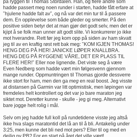
på ryggen til Thomas Stordalen. Han, og flere andre som
hadde passert meg noen runder i starten, hadde fått erfare at
"hjulene hadde falt av", og nå var det min tur til å passere
dem. En opplevelse som både gleder og smerter. På den
positive siden betyr det at man gjør det godt selv, men det er
kjipt å se folk man unner alt godt slite. Vi konkurrerer jo ikke
mot hverandre. Rett før jeg kom opp på siden av ham skvatt
jeg til av en kraftig røst rett bak meg: "KOM IGJEN THOMAS!
HENG DEG PÅ HER! JANICKE LØPER KNALLBRA.
HENG DEG PÅ RYGGENE VÅRE, DET ER PLASS TIL
FLERE HER!" Eller noe lignende. Det viste seg å være
Even Nedberg som hadde vært min følgesvenn gjennom
mange runder. Oppmuntringen til Thomas gjorde dessverre
ikke stort for ham, men den ga
meg
en real boost. Jeg visste
at distansen på Garmin var litt optimistisk, men løpingen var
fremdeles helt kontrollert og det var jo bare maraton jeg
siktet mot. Deretter kunne - skulle - jeg gi meg. Alternativt
bare jogge helt rolig i mål.
Selv om jeg hadde full koll på rundetidene visste jeg altså
ikke hva slags maratontid det lå an til å bli. Antakelig under
3:25, men kunne det bli ned mot pers? Eller til og med en
deilig ny PB? For en start på året det ville vært!