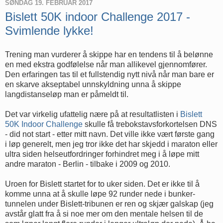
SØNDAG 19. FEBRUAR 2017
Bislett 50K indoor Challenge 2017 -
Svimlende lykke!
Trening man vurderer å skippe har en tendens til å belønne
en med ekstra godfølelse når man allikevel gjennomfører.
Den erfaringen tas til et fullstendig nytt nivå når man bare er
en skarve akseptabel unnskyldning unna å skippe
langdistanseløp man er påmeldt til.
Det var virkelig ufattelig nære på at resultatlisten i
Bislett
50K Indoor Challenge
skulle få trebokstavsforkortelsen DNS
- did not start - etter mitt navn. Det ville ikke vært første gang
i løp generelt, men jeg tror ikke det har skjedd i maraton eller
ultra siden helseutfordringer forhindret meg i å løpe mitt
andre maraton - Berlin - tilbake i 2009 og 2010.
Uroen for Bislett startet for to uker siden. Det er ikke til å
komme unna at å skulle løpe 92 runder nede i bunker-
tunnelen under Bislett-tribunen er ren og skjær galskap (jeg
avstår glatt fra å si noe mer om den mentale helsen til de