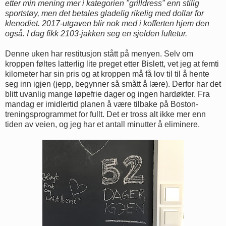
etter min mening mer i kategorien "grilldress" enn stilig
sportstøy, men det betales gladelig rikelig med dollar for
klenodiet. 2017-utgaven blir nok med i kofferten hjem den
også. I dag fikk 2103-jakken seg en sjelden luftetur.
Denne uken har restitusjon stått på menyen. Selv om
kroppen føltes latterlig lite preget etter Bislett, vet jeg at femti
kilometer har sin pris og at kroppen må få lov til til å hente
seg inn igjen (jepp, begynner så smått å lære). Derfor har det
blitt uvanlig mange løpefrie dager og ingen hardøkter. Fra
mandag er imidlertid planen å være tilbake på Boston-
treningsprogrammet for fullt. Det er tross alt ikke mer enn
tiden av veien, og jeg har et antall minutter å eliminere.