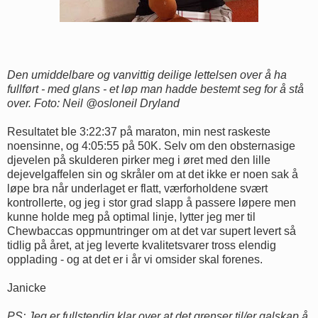
Den umiddelbare og vanvittig deilige lettelsen over å ha
fullført - med glans - et løp man hadde bestemt seg for å stå
over.
Foto: Neil @osloneil Dryland
Resultatet ble 3:22:37 på maraton, min nest raskeste
noensinne, og 4:05:55 på 50K. Selv om den obsternasige
djevelen på skulderen pirker meg i øret med den lille
dejevelgaffelen sin og skråler om at det ikke er noen sak å
løpe bra når underlaget er flatt, værforholdene svært
kontrollerte, og jeg i stor grad slapp å passere løpere men
kunne holde meg på optimal linje, lytter jeg mer til
Chewbaccas oppmuntringer om at det var supert levert så
tidlig på året, at jeg leverte kvalitetsvarer tross elendig
opplading - og at det er i år vi omsider skal forenes.
Janicke
PS: Jeg er fullstendig klar over at det grenser til/er galskap å