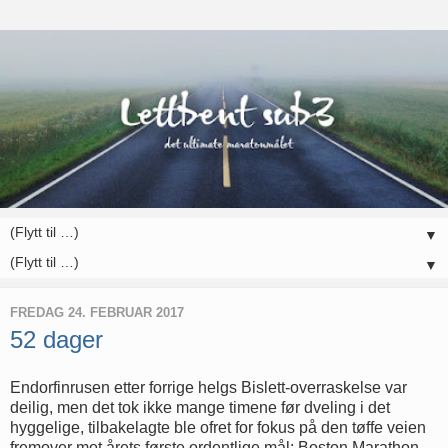
▼
▼
FREDAG 24. FEBRUAR 2017
52 dager
Endorfinrusen etter forrige helgs Bislett-overraskelse var
deilig, men det tok ikke mange timene før dveling i det
hyggelige, tilbakelagte ble ofret for fokus på den tøffe veien
fremover mot årets første ordentlige mål: Boston Marathon.