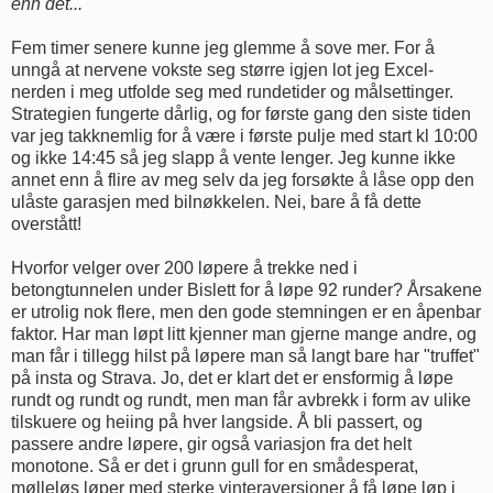
enn det...
Fem timer senere kunne jeg glemme å sove mer. For å
unngå at nervene vokste seg større igjen lot jeg Excel-
nerden i meg utfolde seg med rundetider og målsettinger.
Strategien fungerte dårlig, og for første gang den siste tiden
var jeg takknemlig for å være i første pulje med start kl 10:00
og ikke 14:45 så jeg slapp å vente lenger. Jeg kunne ikke
annet enn å flire av meg selv da jeg forsøkte å låse opp den
ulåste garasjen med bilnøkkelen. Nei, bare å få dette
overstått!
Hvorfor velger over 200 løpere å trekke ned i
betongtunnelen under Bislett for å løpe 92 runder? Årsakene
er utrolig nok flere, men den gode stemningen er en åpenbar
faktor. Har man løpt litt kjenner man gjerne mange andre, og
man får i tillegg hilst på løpere man så langt bare har "truffet"
på insta og Strava. Jo, det er klart det er ensformig å løpe
rundt og rundt og rundt, men man får avbrekk i form av ulike
tilskuere og heiing på hver langside. Å bli passert, og
passere andre løpere, gir også variasjon fra det helt
monotone. Så er det i grunn gull for en smådesperat,
mølleløs løper med sterke vinteraversjoner å få løpe løp i