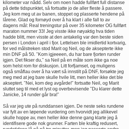
kilometer var nådd. Selv om noen hadde fullført full distanse
på dette tidspunktet, så fortsatte jo de aller fleste å passere.
Jeg kom meg ut av banen, stoppet og plasserte hendene på
lårene. Glad og fornøyd over å ha klart i alle fall to av
dagens mål: Real treningstur på over 35 kilometer OG fullført
maraton nummer 33! Jeg visste ikke nøyaktig hva tiden
hadde blitt, men visste at den antakelig var den beste siden
persen i London i april i fjor. Lettelsen ble imidlertid kortvarig,
for ved målstreken stod Marit og Neil, og de aksepterte ikke
min DNF på 50. "Kom igjeeeen, du har bare fjorten runder
igjen. Det fikser du," sa Neil på en måte som ikke ga noe
som helst rom for diskusjon. Litt forfjamset, og muligens
også småflau over å ha vært så innstilt på DNF, forsøkte jeg
meg med at jeg bare skulle hvile litt, men heller ikke det ble
akseptert. "Nei, kom deg avgårde!" fortsatte Neil, og Marit
sluttet seg til med et lyst og overbevisende "Du klarer dette
Janicke, 14 runder går bra!"
Så var jeg ute på runddansen igjen. De neste seks rundene
var fylt av en løpende vurdering om hvorvidt jeg allikevel
skulle hoppe av, men heller ikke denne gang klarte jeg å
identifisere gode nok grunner. Farten ble kraftig redusert,