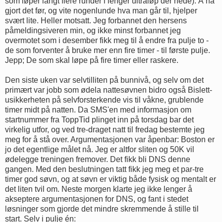
som løper langt flere runder i lenger ultraløp der nede). Å ha
gjort det før, og vite nogenlunde hva man går til, hjelper
svært lite. Heller motsatt. Jeg forbannet den hersens
påmeldingsiveren min, og ikke minst forbannet jeg
overmotet som i desember fikk meg til å endre fra pulje to -
de som forventer å bruke mer enn fire timer - til første pulje.
Jepp; De som skal løpe på fire timer eller raskere.
Den siste uken var selvtilliten på bunnivå, og selv om det
primært var jobb som ødela nattesøvnen bidro også Bislett-
usikkerheten på selvforsterkende vis til våkne, grublende
timer midt på natten. Da SMS'en med informasjon om
startnummer fra ToppTid plinget inn på torsdag bar det
virkelig utfor, og ved tre-draget natt til fredag bestemte jeg
meg for å stå over. Argumentasjonen var åpenbar: Boston er
jo det egentlige målet nå. Jeg er altfor sliten og 50K vil
ødelegge treningen fremover. Det fikk bli DNS denne
gangen. Med den beslutningen tatt fikk jeg meg et par-tre
timer god søvn, og at søvn er viktig både fysisk og mentalt er
det liten tvil om. Neste morgen klarte jeg ikke lenger å
akseptere argumentasjonen for DNS, og fant i stedet
løsninger som gjorde det mindre skremmende å stille til
start. Selv i pulje én: