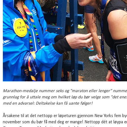
Marathon-medalje nummer seks og "maraton eller lenger" nummer 4
grunnlag for å uttale meg om hvilket løp du bør velge som "det enes
med en advarsel: Deltakelse kan få uante følger!
Årsakene til at det nettopp er løpeturen gjennom New Yorks fem by
november som du bør få med deg er mange! Nettopp dét at løypa er