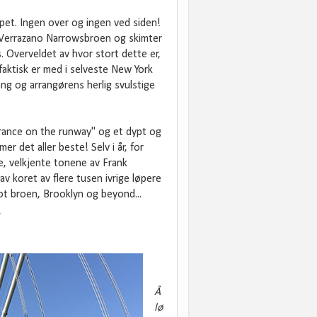
øpet. Ingen over og ingen ved siden!
e Verrazano Narrowsbroen og skimter
. Overveldet av hvor stort dette er,
 faktisk er med i selveste New York
ang og arrangørens herlig svulstige
learance on the runway" og et dypt og
 det aller beste! Selv i år, for
e, velkjente tonene av Frank
v koret av flere tusen ivrige løpere
 broen, Brooklyn og beyond...
.
Å
lø