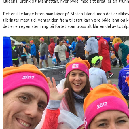
Queens, Bronx og Manhattan, hver bydel med sitt preg, er en grunn i
Det er ikke lange biten man løper på Staten Island, men det er allik
tilbringer mest tid. Ventetiden frem til start kan være både lang og 
det er en egen stemning på fortet som tross alt blir en del av totalp