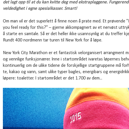
det lagt opp til at du kan kvitte deg med ekstraplaggene. Fungerende
veldedighet i egne spesialkasser. Smart!
Om man vil er det superlett å finne noen å prate med. Et prøvende "Is 
you feel ready for this?" – gjerne akkompagnert av et nervøst uttry
å starte en samtale. Så er det heller ikke usannsynlig at du treffer kjen
Rundt 400 nordmenn tar turen til New York for å løpe.
New York City Marathon er et fantastisk velorganisert arrangment
og vennlige funksjonærer. Inne i startområdet ivaretas løpernes beh
kontinuerlig om de ulike tidene de forskjellige startgruppene må forh
te, kakao og vann, samt ulike typer bagles, energibars og energidrik
løpere: toaletter. I startområdet er det 1.700 av dem...