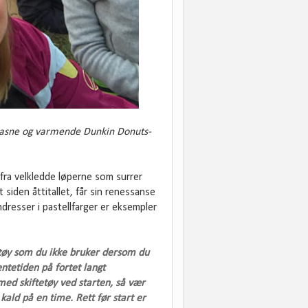
snasne og varmende Dunkin Donuts-
i fra velkledde løperne som surrer
 siden åttitallet, får sin renessanse
dresser i pastellfarger er eksempler
t tøy som du ikke bruker dersom du
ntetiden på fortet langt
med skiftetøy ved starten, så vær
kald på en time. Rett før start er