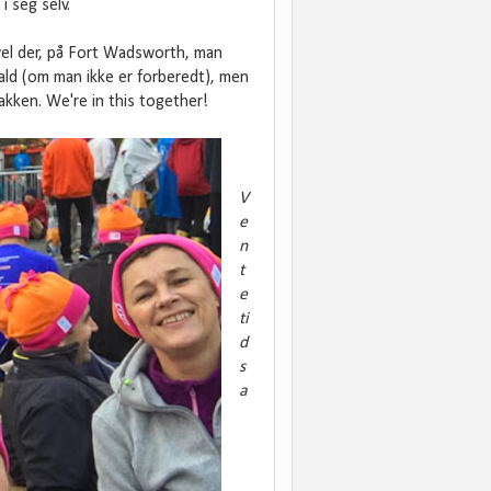
 seg selv.
evel der, på Fort Wadsworth, man
kald (om man ikke er forberedt), men
akken. We're in this together!
V
e
n
t
e
ti
d
s
a