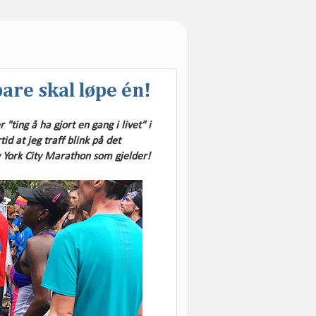
are skal løpe én!
ting å ha gjort en gang i livet" i
id at jeg traff blink på det
w York City Marathon som gjelder!