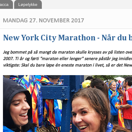
bacca
Løpelykke
MANDAG 27. NOVEMBER 2017
New York City Marathon - Når du b
Jeg bommet på så mangt da maraton skulle krysses av på listen over "
2007. Ti år og førti "maraton eller lenger" senere påstår jeg imidlert
viktigste:
Skal du bare løpe én eneste maraton i livet, så er det Ne