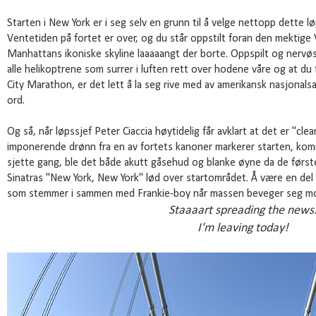
Starten i New York er i seg selv en grunn til å velge nettopp dette l
Ventetiden på fortet er over, og du står oppstilt foran den mektig
Manhattans ikoniske skyline laaaaangt der borte. Oppspilt og nervøs
alle helikoptrene som surrer i luften rett over hodene våre og at du
City Marathon, er det lett å la seg rive med av amerikansk nasjonals
ord.
Og så, når løpssjef Peter Ciaccia høytidelig får avklart at det er "c
imponerende drønn fra en av fortets kanoner markerer starten, kommer
sjette gang, ble det både akutt gåsehud og blanke øyne da de først
Sinatras "New York, New York" lød over startområdet. Å være en del a
som stemmer i sammen med Frankie-boy når massen beveger seg mot
Staaaart spreading the news
I'm leaving today!