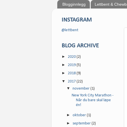
Blogginnlegg
Lettbent & Chew
INSTAGRAM
@lettbent
BLOG ARCHIVE
►
2020
(2)
►
2019
(5)
►
2018
(9)
▼
2017
(22)
▼
november
(1)
New York City Marathon -
Når du bare skal løpe
én!
►
oktober
(1)
►
september
(2)