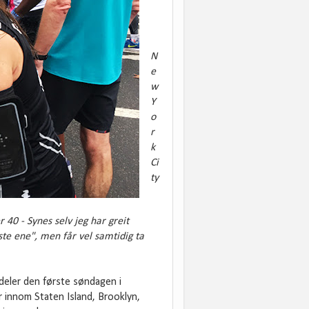
N
e
w
Y
o
r
k
Ci
ty
0 - Synes selv jeg har greit
te ene", men får vel samtidig ta
deler den første søndagen i
 innom Staten Island, Brooklyn,