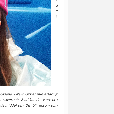
v
d
e
t
boksene. I New York er min erfaring
or sikkerhets skyld kan det være bra
nde middel selv. Det blir liksom som