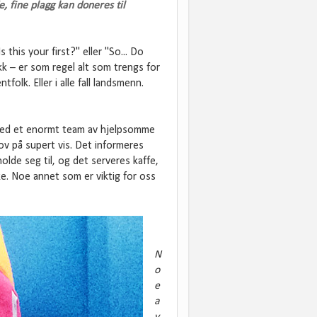
, fine plagg kan doneres til
this your first?" eller "So... Do
kk – er som regel alt som trengs for
tfolk. Eller i alle fall landsmenn.
 med et enormt team av hjelpsomme
ov på supert vis. Det informeres
olde seg til, og det serveres kaffe,
ke. Noe annet som er viktig for oss
N
o
e
a