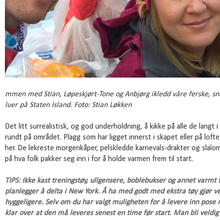
mmen med Stian, Løpeskjørt-Tone og Anbjørg ikledd våre ferske, 
luer på Staten Island. Foto: Stian Løkken
Det litt surrealistisk, og god underholdning, å kikke på alle de langt 
rundt på området. Plagg som har ligget innerst i skapet eller på loftet
her. De lekreste morgenkåper, pelskledde karnevals-drakter og slalom
på hva folk pakker seg inn i for å holde varmen frem til start.
TIPS: Ikke kast treningstøy, ullgensere, boblebukser og annet varm
planlegger å delta i New York. Å ha med godt med ekstra tøy gjør ve
hyggeligere. Selv om du har valgt muligheten for å levere inn pose 
klar over at den må leveres senest en time før start. Man bli veldig 