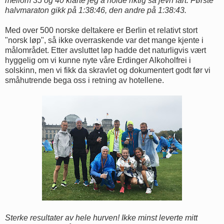
mellom 35 og 40 klarte jeg å holde riktig så jevn fart. Første
halvmaraton gikk på 1:38:46, den andre på 1:38:43.
Med over 500 norske deltakere er Berlin et relativt stort
"norsk løp", så ikke overraskende var det mange kjente i
målområdet. Etter avsluttet løp hadde det naturligvis vært
hyggelig om vi kunne nyte våre Erdinger Alkoholfrei i
solskinn, men vi fikk da skravlet og dokumentert godt før vi
småhutrende bega oss i retning av hotellene.
Sterke resultater av hele hurven! Ikke minst leverte mitt