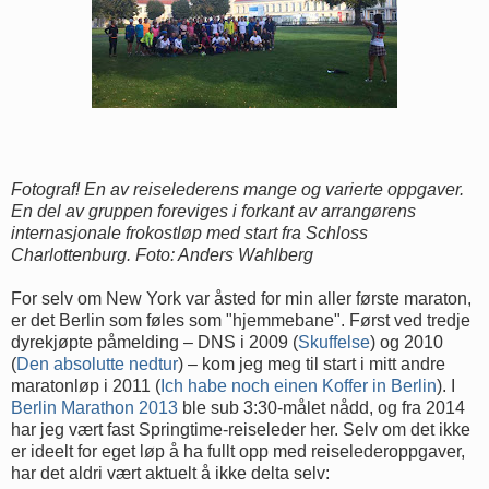
Fotograf! En av reiselederens mange og varierte oppgaver.
En del av gruppen foreviges i forkant av arrangørens
internasjonale frokostløp med start fra Schloss
Charlottenburg. Foto: Anders Wahlberg
For selv om New York var åsted for min aller første maraton,
er det Berlin som føles som "hjemmebane". Først ved tredje
dyrekjøpte påmelding – DNS i 2009 (
Skuffelse
) og 2010
(
Den absolutte nedtur
) – kom jeg meg til start i mitt andre
maratonløp i 2011 (
Ich habe noch einen Koffer in Berlin
). I
Berlin Marathon 2013
ble sub 3:30-målet nådd, og fra 2014
har jeg vært fast Springtime-reiseleder her. Selv om det ikke
er ideelt for eget løp å ha fullt opp med reiselederoppgaver,
har det aldri vært aktuelt å ikke delta selv: