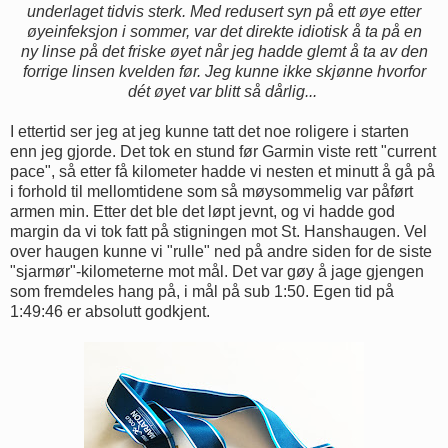
underlaget tidvis sterk. Med redusert syn på ett øye etter
øyeinfeksjon i sommer, var det direkte idiotisk å ta på en
ny linse på det friske øyet når jeg hadde glemt å ta av den
forrige linsen kvelden før. Jeg kunne ikke skjønne hvorfor
dét øyet var blitt så dårlig...
I ettertid ser jeg at jeg kunne tatt det noe roligere i starten
enn jeg gjorde. Det tok en stund før Garmin viste rett "current
pace", så etter få kilometer hadde vi nesten et minutt å gå på
i forhold til mellomtidene som så møysommelig var påført
armen min. Etter det ble det løpt jevnt, og vi hadde god
margin da vi tok fatt på stigningen mot St. Hanshaugen. Vel
over haugen kunne vi "rulle" ned på andre siden for de siste
"sjarmør"-kilometerne mot mål. Det var gøy å jage gjengen
som fremdeles hang på, i mål på sub 1:50. Egen tid på
1:49:46 er absolutt godkjent.