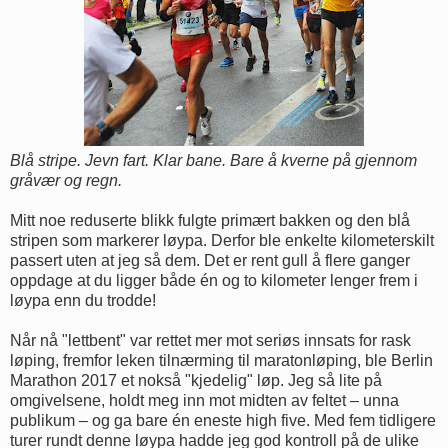
Blå stripe. Jevn fart. Klar bane. Bare å kverne på gjennom
gråvær og regn.
Mitt noe reduserte blikk fulgte primært bakken og den blå
stripen som markerer løypa. Derfor ble enkelte kilometerskilt
passert uten at jeg så dem. Det er rent gull å flere ganger
oppdage at du ligger både én og to kilometer lenger frem i
løypa enn du trodde!
Når nå "lettbent" var rettet mer mot seriøs innsats for rask
løping, fremfor leken tilnærming til maratonløping, ble Berlin
Marathon 2017 et nokså "kjedelig" løp. Jeg så lite på
omgivelsene, holdt meg inn mot midten av feltet – unna
publikum – og ga bare én eneste high five. Med fem tidligere
turer rundt denne løypa hadde jeg god kontroll på de ulike