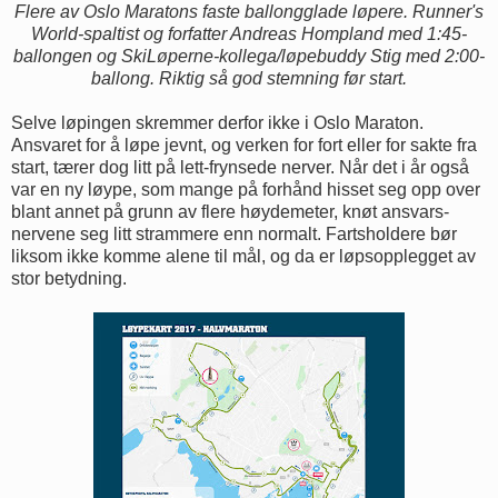
Flere av Oslo Maratons faste ballongglade løpere. Runner's
World-spaltist og forfatter Andreas Hompland med 1:45-
ballongen og SkiLøperne-kollega/løpebuddy Stig med 2:00-
ballong. Riktig så god stemning før start.
Selve løpingen skremmer derfor ikke i Oslo Maraton.
Ansvaret for å løpe jevnt, og verken for fort eller for sakte fra
start, tærer dog litt på lett-frynsede nerver. Når det i år også
var en ny løype, som mange på forhånd hisset seg opp over
blant annet på grunn av flere høydemeter, knøt ansvars-
nervene seg litt strammere enn normalt. Fartsholdere bør
liksom ikke komme alene til mål, og da er løpsopplegget av
stor betydning.