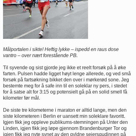
Målportalen i sikte! Heftig l
ykke – ispedd en raus dose
vantro – over nært forestående PB.
Til syvende og sist gjorde jeg ikke et reelt forsøk på å øke
farten. Pulsen hadde ligget høyt lenge allerede, og ved små
forsøk på fartsøkning bikket den over i mørkerød sone. Jeg
bestemte meg for å safe inn til en soleklar ny pers, i stedet
for å satse alt for 3:15 og potensielt gå på en solid smell få
kilometer før mål.
De siste tre kilometerne i maraton er alltid lange, men den
siste kilometeren i Berlin er uansett min soleklare favoritt.
Igjen fikk jeg oppleve publikums-stemningen på Unter den
Linden, igjen fikk jeg løpe gjennom Brandenburger Tor og
igjen fikk jeg nyte synet av den gyldne seiersgudinnen på