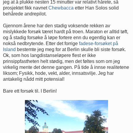
jeg at å plukke nesten 15 minutter var relativt hårete, så
prosjektet fikk navnet
Chewbacca
etter Han Solos solid
behårede andrepilot.
Gjennom årene har den stadig voksende rekken av
mislykkede forsøk tæret hardt på troen. Maraton er alltid tøft,
og å stadig forsøke å løpe fortere enn du egentlig kan er
nokså nedbrytende. Etter det forrige
fadese-forsøket på
Island
bestemte jeg meg for at Berlin skulle bli siste forsøk.
Ok, som hos langdistanseløpere flest er ikke
prinsippfastheten helt stødig, men det føltes som om jeg
virkelig mente det denne gangen. På tide å innse realitetene
liksom; Fysikk, hode, vekt, alder, innsatsvilje. Jeg har
antakelig nådd mitt potensial!
Bare ett forsøk til. I Berlin!