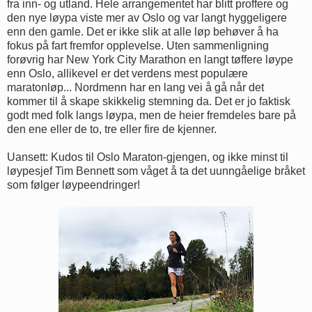
fra inn- og utland. Hele arrangementet har blitt proffere og
den nye løypa viste mer av Oslo og var langt hyggeligere
enn den gamle. Det er ikke slik at alle løp behøver å ha
fokus på fart fremfor opplevelse. Uten sammenligning
forøvrig har New York City Marathon en langt tøffere løype
enn Oslo, allikevel er det verdens mest populære
maratonløp... Nordmenn har en lang vei å gå når det
kommer til å skape skikkelig stemning da. Det er jo faktisk
godt med folk langs løypa, men de heier fremdeles bare på
den ene eller de to, tre eller fire de kjenner.
Uansett: Kudos til Oslo Maraton-gjengen, og ikke minst til
løypesjef Tim Bennett som våget å ta det uunngåelige bråket
som følger løypeendringer!