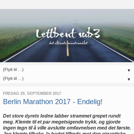
▼
▼
FREDAG 29. SEPTEMBER 2017
Berlin Marathon 2017 - Endelig!
Det store dyrets lodne labber strammet grepet rundt
meg. Klemte til et par megetsigende trykk, og gjorde
ingen tegn til å ville avslutte omfavnelsen med det første.
Jeg klemte tilbake, la hodet tilfreds mot den gigantiske