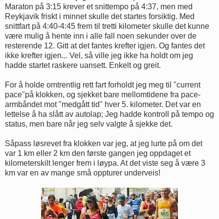
Maraton på 3:15 krever et snittempo på 4:37, men med
Reykjavik friskt i minnet skulle det startes forsiktig. Med
snittfart på 4:40-4:45 frem til tretti kilometer skulle det kunne
være mulig å hente inn i alle fall noen sekunder over de
resterende 12. Gitt at det fantes krefter igjen. Og fantes det
ikke krefter igjen... Vel, så ville jeg ikke ha holdt om jeg
hadde startet raskere uansett. Enkelt og greit.
For å holde omtrentlig rett fart forholdt jeg meg til "current
pace"på klokken, og sjekket bare mellomtidene fra pace-
armbåndet mot "medgått tid" hver 5. kilometer. Det var en
lettelse å ha slått av autolap; Jeg hadde kontroll på tempo og
status, men bare når jeg selv valgte å sjekke det.
Såpass løsrevet fra klokken var jeg, at jeg lurte på om det
var 1 km eller 2 km den første gangen jeg oppdaget et
kilometerskilt lenger frem i løypa. At det viste seg å være 3
km var en av mange små oppturer underveis!