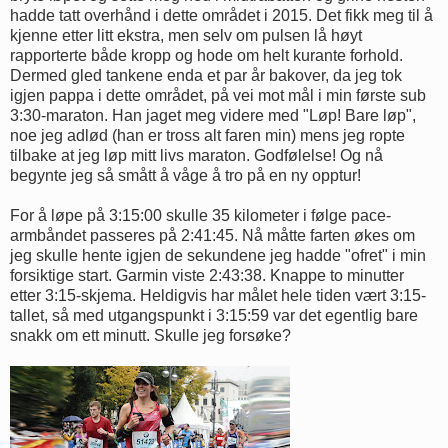
hadde tatt overhånd i dette området i 2015. Det fikk meg til å
kjenne etter litt ekstra, men selv om pulsen lå høyt
rapporterte både kropp og hode om helt kurante forhold.
Dermed gled tankene enda et par år bakover, da jeg tok
igjen pappa i dette området, på vei mot mål i min første sub
3:30-maraton. Han jaget meg videre med "Løp! Bare løp",
noe jeg adlød (han er tross alt faren min) mens jeg ropte
tilbake at jeg løp mitt livs maraton. Godfølelse! Og nå
begynte jeg så smått å våge å tro på en ny opptur!
For å løpe på 3:15:00 skulle 35 kilometer i følge pace-
armbåndet passeres på 2:41:45. Nå måtte farten økes om
jeg skulle hente igjen de sekundene jeg hadde "ofret" i min
forsiktige start. Garmin viste 2:43:38. Knappe to minutter
etter 3:15-skjema. Heldigvis har målet hele tiden vært 3:15-
tallet, så med utgangspunkt i 3:15:59 var det egentlig bare
snakk om ett minutt. Skulle jeg forsøke?