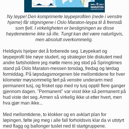
Ny løype! Den komprimerte løypeprofilen (nede i venstre
hjørne) får stigningene i Oslo Maraton-løypa til å fremstå
som fjell. I virkeligheten er bestigningen av disse
høydemeterne ikke så ille. Tungt kan det være naturligvis,
men absolutt overkommelig.
Heldigvis hjelper det å forberede seg. Løypekart og
løypeprofil ble nøye studert, og strategier ble diskutert med
andre fartsholdere jeg møtte mens jeg stod på Springtimes
stand på Oslo Maraton-messen torsdag, fredag og lørdag
formiddag. På løpsdagsmorgenen ble mellomtidene for hver
kilometer møysommelig ført på venstre underarm med
permanent tusj, og frisket opp med ny tusj opptil flere ganger
gjennom dagen. "Permanent" var visst ikke så permanent på
hud viste det seg. Armen så virkelig ikke ut etter hvert, men
hva gjør man ikke...
Med mellomtidene, to klokker og en avklart plan for
løpingen, følte jeg meg i alle fall forholdsvis klar da vi utstyrt
med flagg og ballonger tuslet ned til startgruppene.