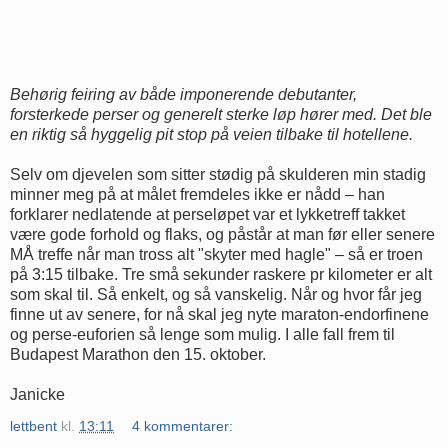
Behørig feiring av både imponerende debutanter,
forsterkede perser og generelt sterke løp hører med. Det ble
en riktig så hyggelig pit stop på veien tilbake til hotellene.
Selv om djevelen som sitter stødig på skulderen min stadig
minner meg på at målet fremdeles ikke er nådd – han
forklarer nedlatende at perseløpet var et lykketreff takket
være gode forhold og flaks, og påstår at man før eller senere
MÅ treffe når man tross alt "skyter med hagle" – så er troen
på 3:15 tilbake. Tre små sekunder raskere pr kilometer er alt
som skal til. Så enkelt, og så vanskelig. Når og hvor får jeg
finne ut av senere, for nå skal jeg nyte maraton-endorfinene
og perse-euforien så lenge som mulig. I alle fall frem til
Budapest Marathon den 15. oktober.
Janicke
lettbent
kl.
13:11
4 kommentarer: