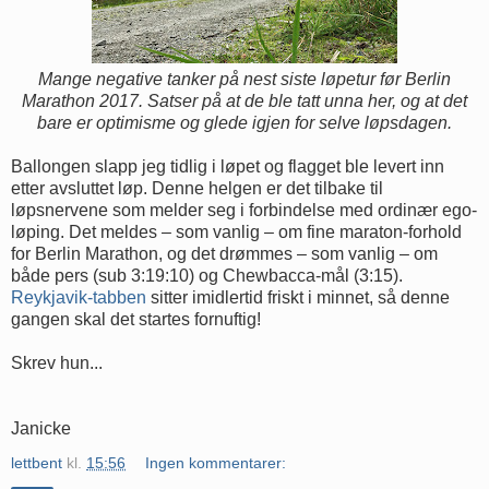
Mange negative tanker på nest siste løpetur før Berlin
Marathon 2017. Satser på at de ble tatt unna her, og at det
bare er optimisme og glede igjen for selve løpsdagen.
Ballongen slapp jeg tidlig i løpet og flagget ble levert inn
etter avsluttet løp. Denne helgen er det tilbake til
løpsnervene som melder seg i forbindelse med ordinær ego-
løping. Det meldes – som vanlig – om fine maraton-forhold
for Berlin Marathon, og det drømmes – som vanlig – om
både pers (sub 3:19:10) og Chewbacca-mål (3:15).
Reykjavik-tabben
sitter imidlertid friskt i minnet, så denne
gangen skal det startes fornuftig!
Skrev hun...
Janicke
lettbent
kl.
15:56
Ingen kommentarer: