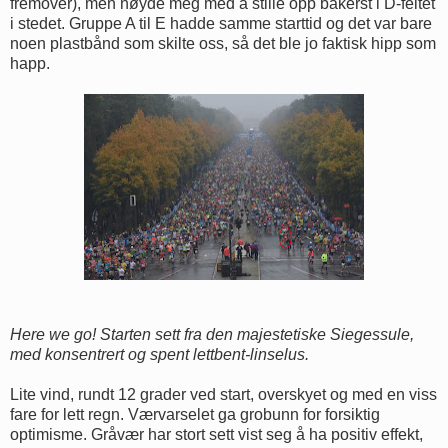
fremover), men nøyde meg med å stille opp bakerst i D-feltet
i stedet. Gruppe A til E hadde samme starttid og det var bare
noen plastbånd som skilte oss, så det ble jo faktisk hipp som
happ.
Here we go! Starten sett fra den majestetiske Siegessule,
med konsentrert og spent lettbent-linselus.
Lite vind, rundt 12 grader ved start, overskyet og med en viss
fare for lett regn. Værvarselet ga grobunn for forsiktig
optimisme. Gråvær har stort sett vist seg å ha positiv effekt,