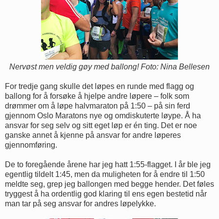
Nervøst men veldig gøy med ballong! Foto: Nina Bellesen
For tredje gang skulle det løpes en runde med flagg og
ballong for å forsøke å hjelpe andre løpere – folk som
drømmer om å løpe halvmaraton på 1:50 – på sin ferd
gjennom Oslo Maratons nye og omdiskuterte løype. Å ha
ansvar for seg selv og sitt eget løp er én ting. Det er noe
ganske annet å kjenne på ansvar for andre løperes
gjennomføring.
De to foregående årene har jeg hatt 1:55-flagget. I år ble jeg
egentlig tildelt 1:45, men da muligheten for å endre til 1:50
meldte seg, grep jeg ballongen med begge hender. Det føles
tryggest å ha ordentlig god klaring til ens egen bestetid når
man tar på seg ansvar for andres løpelykke.