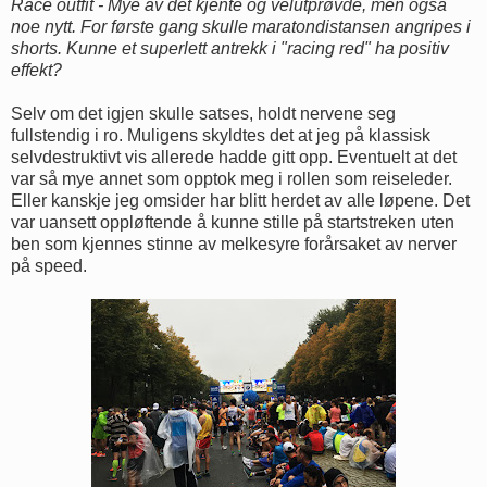
Race outfit - Mye av det kjente og velutprøvde, men også
noe nytt. For første gang skulle maratondistansen angripes i
shorts. Kunne et superlett antrekk i "racing red" ha positiv
effekt?
Selv om det igjen skulle satses, holdt nervene seg
fullstendig i ro. Muligens skyldtes det at jeg på klassisk
selvdestruktivt vis allerede hadde gitt opp. Eventuelt at det
var så mye annet som opptok meg i rollen som reiseleder.
Eller kanskje jeg omsider har blitt herdet av alle løpene. Det
var uansett oppløftende å kunne stille på startstreken uten
ben som kjennes stinne av melkesyre forårsaket av nerver
på speed.