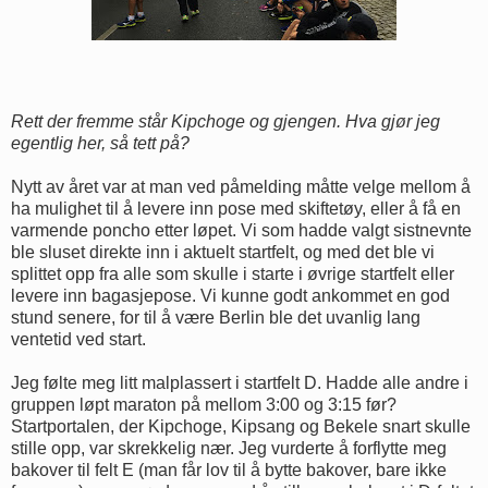
Rett der fremme står Kipchoge og gjengen. Hva gjør jeg
egentlig her, så tett på?
Nytt av året var at man ved påmelding måtte velge mellom å
ha mulighet til å levere inn pose med skiftetøy, eller å få en
varmende poncho etter løpet. Vi som hadde valgt sistnevnte
ble sluset direkte inn i aktuelt startfelt, og med det ble vi
splittet opp fra alle som skulle i starte i øvrige startfelt eller
levere inn bagasjepose. Vi kunne godt ankommet en god
stund senere, for til å være Berlin ble det uvanlig lang
ventetid ved start.
Jeg følte meg litt malplassert i startfelt D. Hadde alle andre i
gruppen løpt maraton på mellom 3:00 og 3:15 før?
Startportalen, der Kipchoge, Kipsang og Bekele snart skulle
stille opp, var skrekkelig nær. Jeg vurderte å forflytte meg
bakover til felt E (man får lov til å bytte bakover, bare ikke