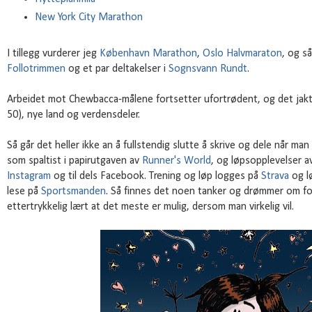
New York City Marathon
I tillegg vurderer jeg
København Marathon
,
Oslo Halvmaraton
, og så
Follotrimmen
og et par deltakelser i
Sognsvann Rundt
.
Arbeidet mot Chewbacca-målene fortsetter ufortrødent, og det jakt
50), nye land og verdensdeler.
Så går det heller ikke an å fullstendig slutte å skrive og dele når man
som spaltist i papirutgaven av
Runner's World
, og løpsopplevelser av 
Instagram
og til dels Facebook. Trening og løp logges på
Strava
og lø
lese på
Sportsmanden
. Så finnes det noen tanker og drømmer om for
ettertrykkelig lært at det meste er mulig, dersom man virkelig vil.