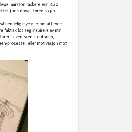
 løpe maraton raskere enn 3:30
ektet
(one down, three to go).
n så uendelig mye mer omfattende
 faktisk lot seg inspirere av min
turer - eventyrene, euforien,
ofaen-prosesser, eller motivasjon mot