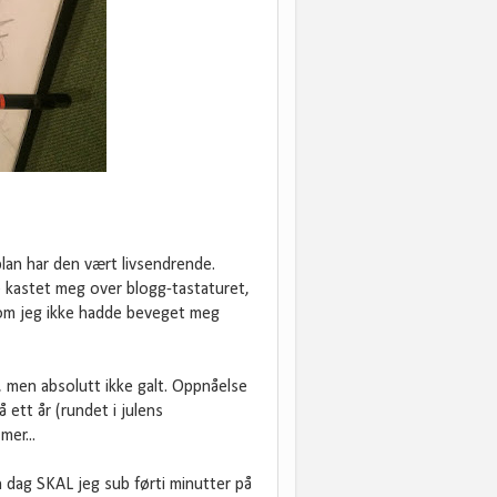
plan har den vært livsendrende.
e kastet meg over blogg-tastaturet,
 om jeg ikke hadde beveget meg
, men absolutt ikke galt. Oppnåelse
å ett år (rundet i julens
er...
en dag SKAL jeg sub førti minutter på