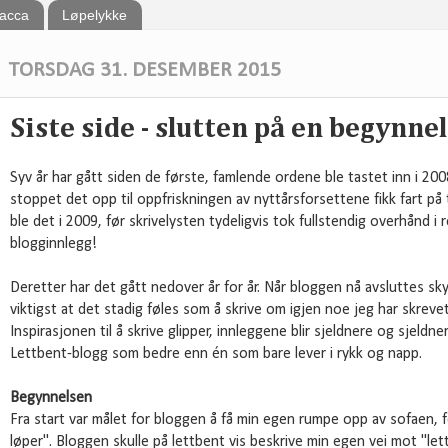
bacca
Løpelykke
TORSDAG 31. DESEMBER 2015
Siste side - slutten på en begynne
Syv år har gått siden de første, famlende ordene ble tastet inn i 2008.
stoppet det opp til oppfriskningen av nyttårsforsettene fikk fart på 
ble det i 2009, før skrivelysten tydeligvis tok fullstendig overhånd i
blogginnlegg!
Deretter har det gått nedover år for år. Når bloggen nå avsluttes skyld
viktigst at det stadig føles som å skrive om igjen noe jeg har skreve
Inspirasjonen til å skrive glipper, innleggene blir sjeldnere og sjeldn
Lettbent-blogg som bedre enn én som bare lever i rykk og napp.
Begynnelsen
Fra start var målet for bloggen å få min egen rumpe opp av sofaen, 
løper". Bloggen skulle på lettbent vis beskrive min egen vei mot "let