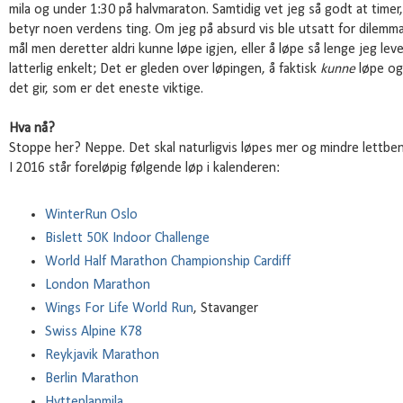
mila og under 1:30 på halvmaraton. Samtidig vet jeg så godt at timer
betyr noen verdens ting. Om jeg på absurd vis ble utsatt for dilemma
mål men deretter aldri kunne løpe igjen, eller å løpe så lenge jeg lev
latterlig enkelt; Det er gleden over løpingen, å faktisk
kunne
løpe og 
det gir, som er det eneste viktige.
Hva nå?
Stoppe her? Neppe. Det skal naturligvis løpes mer og mindre lettben
I 2016 står foreløpig følgende løp i kalenderen:
WinterRun Oslo
Bislett 50K Indoor Challenge
World Half Marathon Championship Cardiff
London Marathon
Wings For Life World Run
, Stavanger
Swiss Alpine K78
Reykjavik Marathon
Berlin Marathon
Hytteplanmila