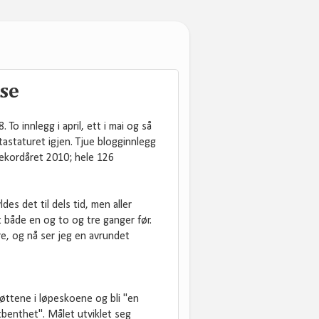
lse
 To innlegg i april, ett i mai og så
tastaturet igjen. Tjue blogginnlegg
 rekordåret 2010; hele 126
es det til dels tid, men aller
t både en og to og tre ganger før.
ere, og nå ser jeg en avrundet
føttene i løpeskoene og bli "en
tbenthet". Målet utviklet seg