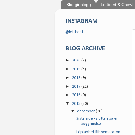
Blogginnlegg
Lettbent & Chew
INSTAGRAM
@lettbent
BLOG ARCHIVE
►
2020
(2)
►
2019
(5)
►
2018
(9)
►
2017
(22)
►
2016
(9)
▼
2015
(50)
▼
desember
(26)
Siste side - slutten på en
begynnelse
Löplabbet Ribbemaraton