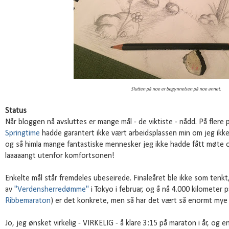
Slutten på noe er begynnelsen på noe annet.
Status
Når bloggen nå avsluttes er mange mål - de viktiste - nådd. På flere 
Springtime
hadde garantert ikke vært arbeidsplassen min om jeg ikk
og så himla mange fantastiske mennesker jeg ikke hadde fått møte
laaaaangt utenfor komfortsonen!
Enkelte mål står fremdeles ubeseirede. Finaleåret ble ikke som tenkt
av
"Verdensherredømme"
i Tokyo i februar, og å nå 4.000 kilometer p
Ribbemaraton
) er det konkrete, men så har det vært så enormt mye m
Jo, jeg ønsket virkelig - VIRKELIG - å klare 3:15 på maraton i år, og 