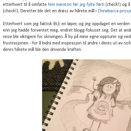
etterhvert til å omfatte
fem maraton før jeg fylte førti
(check!) og å
(check!). Deretter ble det en drøss av hårete mål i
Chewbacca-prosj
Etterhvert som jeg faktisk BLE en løper, og jeg oppdaget en verde
enn jeg hadde forventet meg, endret blogg-fokuset seg. Det at andre
reise ble viktigere for skrivingen. Å by på mine egne oppturer og ned
frustrasjonen - for å bidra med inspirasjon til andre i deres ut-av-s
deres hårete mål ble den drivende kraften.