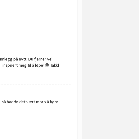
nnlegg på nytt. Du fjerner vel
l inspirert meg til å løpe!😀 Takk!
et, så hadde det vært moro å høre