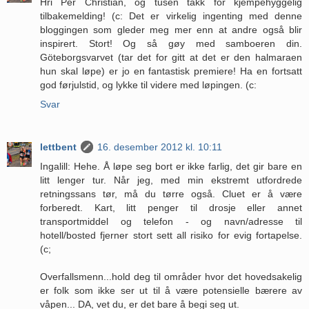
Hri Per Christian, og tusen takk for kjempehyggelig
tilbakemelding! (c: Det er virkelig ingenting med denne
bloggingen som gleder meg mer enn at andre også blir
inspirert. Stort! Og så gøy med samboeren din.
Göteborgsvarvet (tar det for gitt at det er den halmaraen
hun skal løpe) er jo en fantastisk premiere! Ha en fortsatt
god førjulstid, og lykke til videre med løpingen. (c:
Svar
lettbent
16. desember 2012 kl. 10:11
Ingalill: Hehe. Å løpe seg bort er ikke farlig, det gir bare en
litt lenger tur. Når jeg, med min ekstremt utfordrede
retningssans tør, må du tørre også. Cluet er å være
forberedt. Kart, litt penger til drosje eller annet
transportmiddel og telefon - og navn/adresse til
hotell/bosted fjerner stort sett all risiko for evig fortapelse.
(c;
Overfallsmenn...hold deg til områder hvor det hovedsakelig
er folk som ikke ser ut til å være potensielle bærere av
våpen... DA, vet du, er det bare å begi seg ut.