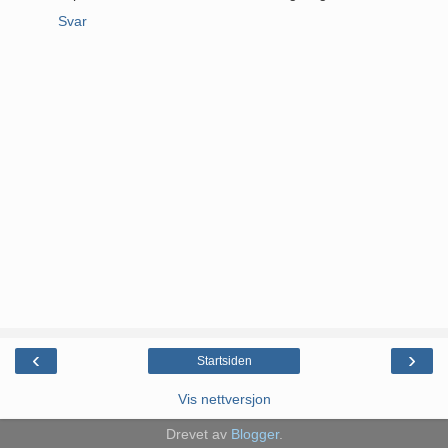
Svar
‹
›
Startsiden
Vis nettversjon
Drevet av
Blogger
.