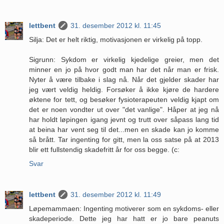
lettbent
31. desember 2012 kl. 11:45
Silja: Det er helt riktig, motivasjonen er virkelig på topp.
Sigrunn: Sykdom er virkelig kjedelige greier, men det
minner en jo på hvor godt man har det når man er frisk.
Nyter å være tilbake i slag nå. Når det gjelder skader har
jeg vært veldig heldig. Forsøker å ikke kjøre de hardere
øktene for tett, og besøker fysioterapeuten veldig kjapt om
det er noen vondter ut over "det vanlige". Håper at jeg nå
har holdt løpingen igang jevnt og trutt over såpass lang tid
at beina har vent seg til det...men en skade kan jo komme
så brått. Tar ingenting for gitt, men la oss satse på at 2013
blir ett fullstendig skadefritt år for oss begge. (c:
Svar
lettbent
31. desember 2012 kl. 11:49
Løpemammaen: Ingenting motiverer som en sykdoms- eller
skadeperiode. Dette jeg har hatt er jo bare peanuts