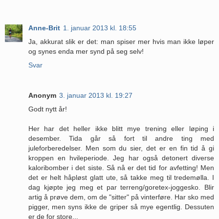
Anne-Brit
1. januar 2013 kl. 18:55
Ja, akkurat slik er det: man spiser mer hvis man ikke løper
og synes enda mer synd på seg selv!
Svar
Anonym
3. januar 2013 kl. 19:27
Godt nytt år!
Her har det heller ikke blitt mye trening eller løping i
desember. Tida går så fort til andre ting med
juleforberedelser. Men som du sier, det er en fin tid å gi
kroppen en hvileperiode. Jeg har også detonert diverse
kaloribomber i det siste. Så nå er det tid for avfetting! Men
det er helt håpløst glatt ute, så takke meg til tredemølla. I
dag kjøpte jeg meg et par terreng/goretex-joggesko. Blir
artig å prøve dem, om de "sitter" på vinterføre. Har sko med
pigger, men syns ikke de griper så mye egentlig. Dessuten
er de for store...