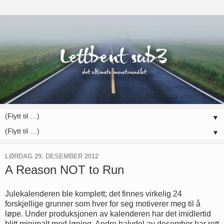
▼
▼
LØRDAG 29. DESEMBER 2012
A Reason NOT to Run
Julekalenderen ble komplett; det finnes virkelig 24
forskjellige grunner som hver for seg motiverer meg til å
løpe. Under produksjonen av kalenderen har det imidlertid
blitt minimalt med løping. Andre halvdel av desember har rett