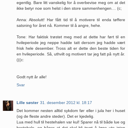
egentlig. Bare litt vanskelig for å overbevise meg om at det
ikke betyr noe som helst i den store sammenhengen.... (c;
Anna: Absolutt! Har fått tid til å motivere til enda tøffere
satsning for året nå. Kommer til å angre, hehe.
Tone: Har faktisk trøstet meg med at dette har ført til en
hvileperiode jeg neppe hadde tatt dersom jeg hadde vært
frisk hele desember. Tross alt er dette den beste tiden for
en hvileperiode. Så, uthvilt og motivert tar jeg fatt på nytt år.
(((c:
Godt nytt år alle!
Svar
Lille søster
31. desember 2012 kl. 18:17
Det kommer nesten alltid sykdom før eller i jula her i huset
(og de fleste andre steder). Det er kjedelig.
Lua med hull til hestehalen var kul! Sparer nå til både lue og
hestehale, og håper at det skal bli trygt å løpe ute igjen