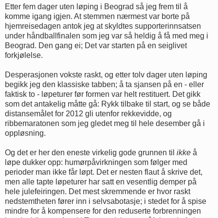
Etter fem dager uten løping i Beograd så jeg frem til å
komme igang igjen. At stemmen nærmest var borte på
hjemreisedagen antok jeg at skyldtes supporterinnsatsen
under håndballfinalen som jeg var så heldig å få med meg i
Beograd. Den gang ei; Det var starten på en seiglivet
forkjølelse.
Desperasjonen vokste raskt, og etter tolv dager uten løping
begikk jeg den klassiske tabben; å ta sjansen på en - eller
faktisk to - løpeturer før formen var helt restituert. Det gikk
som det antakelig måtte gå: Rykk tilbake til start, og se både
distansemålet for 2012 gli utenfor rekkevidde, og
ribbemaratonen som jeg gledet meg til hele desember gå i
oppløsning.
Og det er her den eneste virkelig gode grunnen til
ikke
å
løpe dukker opp: humørpåvirkningen som følger med
perioder man ikke får løpt. Det er nesten flaut å skrive det,
men alle tapte løpeturer har satt en vesentlig demper på
hele julefeiringen. Det mest skremmende er hvor raskt
nedstemtheten fører inn i selvsabotasje; i stedet for å spise
mindre for å kompensere for den reduserte forbrenningen