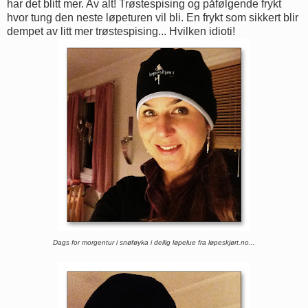
har det blitt mer. Av alt! Trøstespising og påfølgende frykt
hvor tung den neste løpeturen vil bli. En frykt som sikkert blir
dempet av litt mer trøstespising... Hvilken idioti!
Dags for morgentur i snøføyka i deilig løpelue fra løpeskjørt.no...