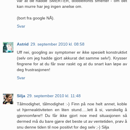
var at de hadde SMERTER, dobbelfonts smerter - om det
kan murre har jeg ingen anelse om.
(bort fra google NÅ).
Svar
Astrid
29. september 2010 kl. 08:58
Uff nei, googling av symptomer er ikke spesielt konstruktivt
(selv om jeg hadde gjort akkurat det samme selv!). Krysser
fingrene for at du får svar raskt og at du snart kan løpe av
deg frustrasjonen!
Svar
Silja
29. september 2010 kl. 11:48
Tålmodighet, tålmodighet :-) Finn på noe helt annet, koble
ut hjerneaktiviteten en liten stund.....lett å si, vanskelig å
gjennomføre!! Du får ikke gjort noe med situasjonen så
dermed må du bare gjøre det beste ut av ventetiden, prøv å
snu denne tiden til noe positivt for deg selv ;-) Silja