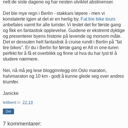
nett de siste dagene og har nesten utviklet abstinenser.
Det ble mye regn i Berlin - stakkars løpere - men vi
konstaterte igjen at det er en herlig by.
Fat tire bike tours
anbefales varmt for alle turister. Vi testet det for første gang
og fikk en fantastisk opplevelse. Guidene er ekstremt dyktige
og presenterer byens historie på levende og morsom måte.
Det er dessuten helt fantastisk å cruise rundt i Berlin på "fat
tire bikes". Er du i Berlin for første gang er All in one-turen
perfekt for å få et overblikk og finne ut hva du har lyst til å
studere nærmere.
Nei, nå må jeg lese blogginnlegg om Oslo maraton,
halvmaraton og 10 km - godt å kunne glede seg over andres
triumfer.
Janicke
lettbent
kl.
22:19
Del
7 kommentarer: