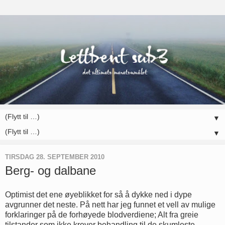
▼
▼
TIRSDAG 28. SEPTEMBER 2010
Berg- og dalbane
Optimist det ene øyeblikket for så å dykke ned i dype
avgrunner det neste. På nett har jeg funnet et vell av mulige
forklaringer på de forhøyede blodverdiene; Alt fra greie
tilstander som ikke krever behandling til de skumleste