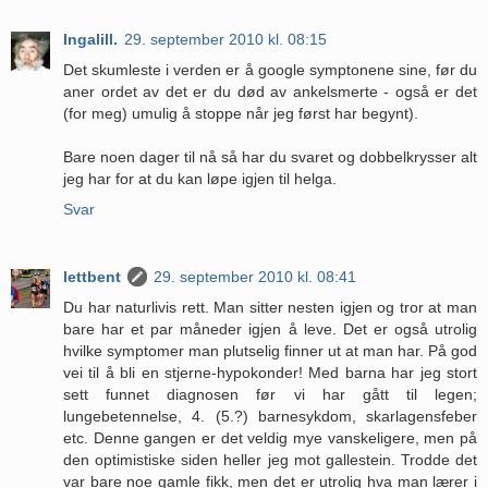
Ingalill.
29. september 2010 kl. 08:15
Det skumleste i verden er å google symptonene sine, før du
aner ordet av det er du død av ankelsmerte - også er det
(for meg) umulig å stoppe når jeg først har begynt).
Bare noen dager til nå så har du svaret og dobbelkrysser alt
jeg har for at du kan løpe igjen til helga.
Svar
lettbent
29. september 2010 kl. 08:41
Du har naturlivis rett. Man sitter nesten igjen og tror at man
bare har et par måneder igjen å leve. Det er også utrolig
hvilke symptomer man plutselig finner ut at man har. På god
vei til å bli en stjerne-hypokonder! Med barna har jeg stort
sett funnet diagnosen før vi har gått til legen;
lungebetennelse, 4. (5.?) barnesykdom, skarlagensfeber
etc. Denne gangen er det veldig mye vanskeligere, men på
den optimistiske siden heller jeg mot gallestein. Trodde det
var bare noe gamle fikk, men det er utrolig hva man lærer i