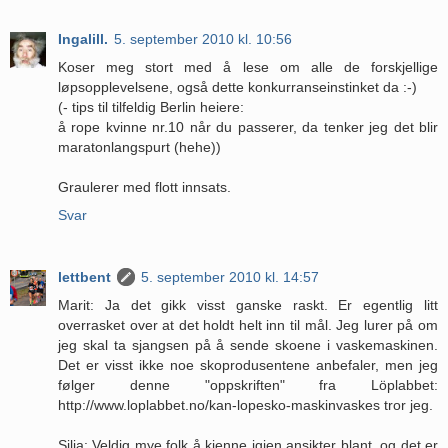
Ingalill.
5. september 2010 kl. 10:56
Koser meg stort med å lese om alle de forskjellige
løpsopplevelsene, også dette konkurranseinstinket da :-)
(- tips til tilfeldig Berlin heiere:
å rope kvinne nr.10 når du passerer, da tenker jeg det blir
maratonlangspurt (hehe))
Graulerer med flott innsats.
Svar
lettbent
5. september 2010 kl. 14:57
Marit: Ja det gikk visst ganske raskt. Er egentlig litt
overrasket over at det holdt helt inn til mål. Jeg lurer på om
jeg skal ta sjangsen på å sende skoene i vaskemaskinen.
Det er visst ikke noe skoprodusentene anbefaler, men jeg
følger denne "oppskriften" fra Löplabbet:
http://www.loplabbet.no/kan-lopesko-maskinvaskes tror jeg.
Silja: Veldig mye folk å kjenne igjen ansikter blant, og det er