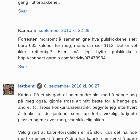
gang i utforbakkene..
Svar
Karina
5. september 2010 kl. 22:38
Forresten morsomt å sammenligne hva pulsklokkene sier:
bare 683 kalorier for meg, mens din sier 1112. Det er vel
ikke rettferdig? Eller må jeg bytte pulsklokke;-)
http://connect.garmin.com/activity/47479934
Svar
lettbent
6. september 2010 kl. 06:27
Karina: På et vis godt at noen andre slet med å henge seg
på meg også, gjorde tross alt mitt beste for å henge på
andre. (c: Tross konkurranseinstinkt begynte jeg etterhvert
å tenke at de jentene som løp forbi virkelig fortjente
plasseringene over meg, var skikkelig sliten.
Veldig rart at kalori-forskjellen er så stor. Kan det ha noe
med kroppsvekt å gjøre? Jeg har kanskje mer vekt å bære