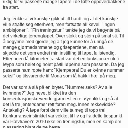
riktig for vi passerte mange løpere i de tøffe oppoverbakkene
fra start.
Jeg tenkte at vi kanskje gikk ut litt hardt, og at det kanskje
ville straffe seg etterhvert, men fortsatte allikevel. "Ingen
ambisjoner!", "Fin treningstur!" tenkte jeg da vi begynte på
det virkelige terrengløpet. Over stokk og stein på smal sti. Til
å begynne med gjorde jeg alt jeg kunne for å unngå de
mange gjørmedammene og grisepartiene, men så
skjedde det som endret min instilling til løpet fullstendig.
Etter noen få kilometer fra start var det en funksjonær ute i
løypa som heiet og hoiet på/til løperne som passerte. Da jeg
passerte ham ropte ham: "Kjempebra! Du er kvinne nummer
seks!" og tilsvarende til Mona som lå hakk i hæl på meg.
Det var som å slå på en bryter. "Nummer seks? Av alle
kvinnene?" Jeg hevet blikket fra den
konsentrasjonskrevende gjørmestien et øyeblikk og så at
det lå tre jenter/damer rett foran meg. Innen rekkevidde?
Antakelig? Å løpe forbi dem ville ta meg til topp tre!
Konkurranseinstinktet var vekket til liv og fra dette tidspunkt
var Halvtraver'n 2010 ikke en treningstur, men en kamp om
plassering blant de tre beste.