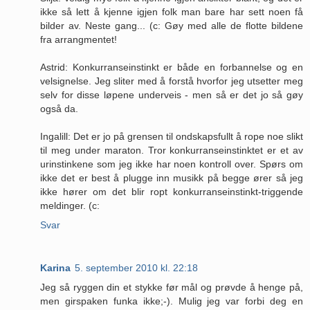
ikke så lett å kjenne igjen folk man bare har sett noen få
bilder av. Neste gang... (c: Gøy med alle de flotte bildene
fra arrangmentet!
Astrid: Konkurranseinstinkt er både en forbannelse og en
velsignelse. Jeg sliter med å forstå hvorfor jeg utsetter meg
selv for disse løpene underveis - men så er det jo så gøy
også da.
Ingalill: Det er jo på grensen til ondskapsfullt å rope noe slikt
til meg under maraton. Tror konkurranseinstinktet er et av
urinstinkene som jeg ikke har noen kontroll over. Spørs om
ikke det er best å plugge inn musikk på begge ører så jeg
ikke hører om det blir ropt konkurranseinstinkt-triggende
meldinger. (c:
Svar
Karina
5. september 2010 kl. 22:18
Jeg så ryggen din et stykke før mål og prøvde å henge på,
men girspaken funka ikke;-). Mulig jeg var forbi deg en