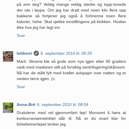
på enn deg? Veldig mange veldig slanke og topp-tonede
der ute i løypa. Om jeg har dratt med noen kilo flere opp
bakkene så fortjener jeg også å forbrenne noen flere
kalorier, hehe. Skal sjekke innstillingene på klokken. Husker
ikke hva jeg har lagt inn.
Svar
lettbent
6. september 2010 kl. 06:29
Marit: Skoene ble så gode som nye igjen etter 40 graders
vask med maskinen stilt på forsiktig sentrifugering/skånsom.
Nå har de stått fylt med krøllet avispapir over natten og er
nesten tørre igjen. (c:
Svar
Anne-Brit
6. september 2010 kl. 08:04
Gratulerer med vel gjennomført løp! Morsomt å høre at
konkurranseinstinktet slår til. Nå er du snart klar for
birkebeinerløpet tenker jeg.