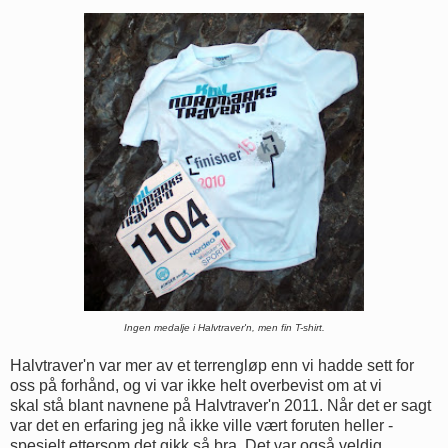
Ingen medalje i Halvtraver'n, men fin T-shirt.
Halvtraver'n var mer av et terrengløp enn vi hadde sett for
oss på forhånd, og vi var ikke helt overbevist om at vi
skal stå blant navnene på Halvtraver'n 2011. Når det er sagt
var det en erfaring jeg nå ikke ville vært foruten heller -
spesielt ettersom det gikk så bra. Det var også veldig