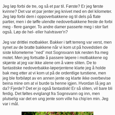
Jeg løp forbi de tre, og så et par til. Første? Er jeg første
kvinne? Det var et par jenter jeg knivet med en del kilometer.
Jeg løp forbi dem i oppoverbakkene og til dels på flate
partier, men i de tøffe ulendte nedoverbakkene freste de forbi
meg - flere ganger. To andre damer passerte meg i stor fart
også. Løp de hel- eller halvtraver'n?
Jeg var drittlei motbakker. Bakker i tøft terreng var verst, men
synet av de bratte bakkene når vi kom ut på hovedstien de
siste kilometerne "ned" mot Sognsvann tok nesten fra meg
motet. Men jeg fortsatte å passere løpere i motbakkene og
skjønte at jeg var ikke alene om å være sliten. De to
fantastiske nedoverbakke-løperjentene klarte jeg å holde
bak meg etter at vi kom ut på de ordentlige turstiene, men
jeg ble forbiløpt av en annen jente og klarte ikke overbevise
beina mine om at vi burde ta henne igjen. Hvordan lå jeg an
da? Fjerde? Det er jo også fantastisk! Er så sliten, vil bare bli
ferdig. Det føltes eviglangt fra Sognsvann og inn, men
plutselig var det en ung jente som ville ha chip'en min. Jeg
var i mål.