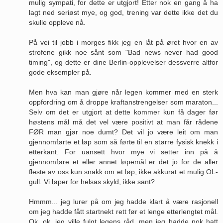
mulig sympati, for dette er utgjort! Etter nok en gang å ha
lagt ned seriøst mye, og god, trening var dette ikke det du
skulle oppleve nå.
På vei til jobb i morges fikk jeg en låt på øret hvor en av
strofene gikk noe sånt som "Bad news never had good
timing", og dette er dine Berlin-opplevelser dessverre altfor
gode eksempler på.
Men hva kan man gjøre når legen kommer med en sterk
oppfordring om å droppe kraftanstrengelser som maraton...
Selv om det er utgjort at dette kommer kun få dager før
høstens mål må det vel være positivt at man får rådene
FØR man gjør noe dumt? Det vil jo være leit om man
gjennomførte et løp som så førte til en større fysisk knekk i
etterkant. For uansett hvor mye vi setter inn på å
gjennomføre et eller annet løpemål er det jo for de aller
fleste av oss kun snakk om et løp, ikke akkurat et mulig OL-
gull. Vi løper for helsas skyld, ikke sant?
Hmmm... jeg lurer på om jeg hadde klart å være rasjonell
om jeg hadde fått startnekt rett før et lenge etterlengtet mål.
Ok, ok, jeg ville fulgt legens råd, men jeg hadde nok hatt