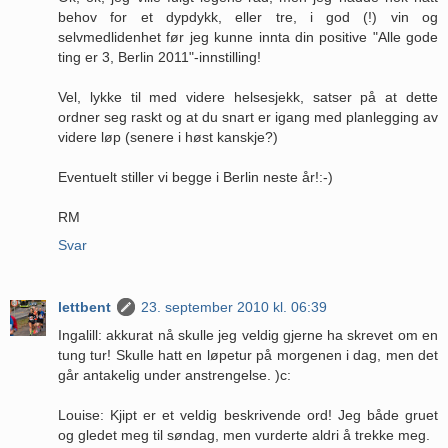
behov for et dypdykk, eller tre, i god (!) vin og
selvmedlidenhet før jeg kunne innta din positive "Alle gode
ting er 3, Berlin 2011"-innstilling!
Vel, lykke til med videre helsesjekk, satser på at dette
ordner seg raskt og at du snart er igang med planlegging av
videre løp (senere i høst kanskje?)
Eventuelt stiller vi begge i Berlin neste år!:-)
RM
Svar
lettbent
23. september 2010 kl. 06:39
Ingalill: akkurat nå skulle jeg veldig gjerne ha skrevet om en
tung tur! Skulle hatt en løpetur på morgenen i dag, men det
går antakelig under anstrengelse. )c:
Louise: Kjipt er et veldig beskrivende ord! Jeg både gruet
og gledet meg til søndag, men vurderte aldri å trekke meg.