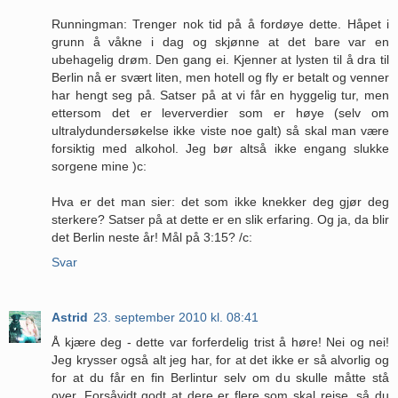
Runningman: Trenger nok tid på å fordøye dette. Håpet i
grunn å våkne i dag og skjønne at det bare var en
ubehagelig drøm. Den gang ei. Kjenner at lysten til å dra til
Berlin nå er svært liten, men hotell og fly er betalt og venner
har hengt seg på. Satser på at vi får en hyggelig tur, men
ettersom det er leververdier som er høye (selv om
ultralydundersøkelse ikke viste noe galt) så skal man være
forsiktig med alkohol. Jeg bør altså ikke engang slukke
sorgene mine )c:
Hva er det man sier: det som ikke knekker deg gjør deg
sterkere? Satser på at dette er en slik erfaring. Og ja, da blir
det Berlin neste år! Mål på 3:15? /c:
Svar
Astrid
23. september 2010 kl. 08:41
Å kjære deg - dette var forferdelig trist å høre! Nei og nei!
Jeg krysser også alt jeg har, for at det ikke er så alvorlig og
for at du får en fin Berlintur selv om du skulle måtte stå
over. Forsåvidt godt at dere er flere som skal reise, så du