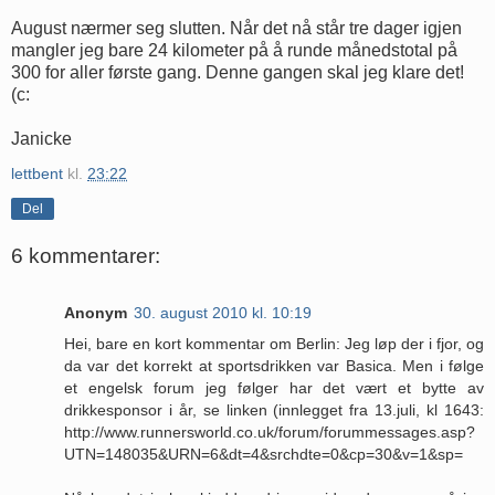
August nærmer seg slutten. Når det nå står tre dager igjen
mangler jeg bare 24 kilometer på å runde månedstotal på
300 for aller første gang. Denne gangen skal jeg klare det!
(c:
Janicke
lettbent
kl.
23:22
Del
6 kommentarer:
Anonym
30. august 2010 kl. 10:19
Hei, bare en kort kommentar om Berlin: Jeg løp der i fjor, og
da var det korrekt at sportsdrikken var Basica. Men i følge
et engelsk forum jeg følger har det vært et bytte av
drikkesponsor i år, se linken (innlegget fra 13.juli, kl 1643:
http://www.runnersworld.co.uk/forum/forummessages.asp?
UTN=148035&URN=6&dt=4&srchdte=0&cp=30&v=1&sp=