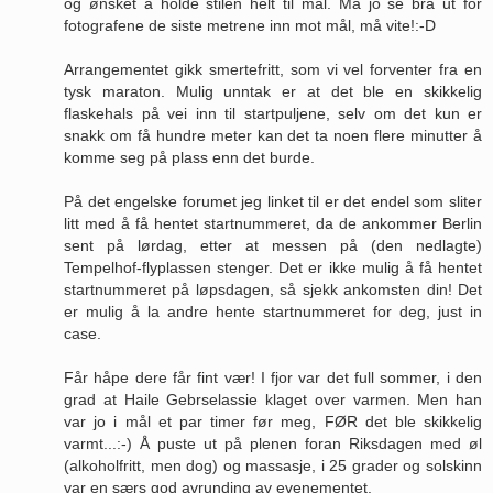
og ønsket å holde stilen helt til mål. Må jo se bra ut for
fotografene de siste metrene inn mot mål, må vite!:-D
Arrangementet gikk smertefritt, som vi vel forventer fra en
tysk maraton. Mulig unntak er at det ble en skikkelig
flaskehals på vei inn til startpuljene, selv om det kun er
snakk om få hundre meter kan det ta noen flere minutter å
komme seg på plass enn det burde.
På det engelske forumet jeg linket til er det endel som sliter
litt med å få hentet startnummeret, da de ankommer Berlin
sent på lørdag, etter at messen på (den nedlagte)
Tempelhof-flyplassen stenger. Det er ikke mulig å få hentet
startnummeret på løpsdagen, så sjekk ankomsten din! Det
er mulig å la andre hente startnummeret for deg, just in
case.
Får håpe dere får fint vær! I fjor var det full sommer, i den
grad at Haile Gebrselassie klaget over varmen. Men han
var jo i mål et par timer før meg, FØR det ble skikkelig
varmt...:-) Å puste ut på plenen foran Riksdagen med øl
(alkoholfritt, men dog) og massasje, i 25 grader og solskinn
var en særs god avrunding av evenementet.