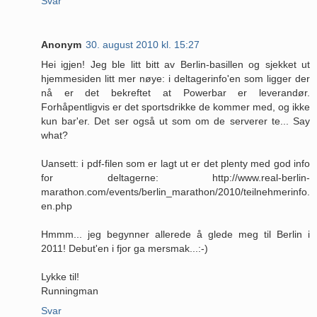
Svar
Anonym
30. august 2010 kl. 15:27
Hei igjen! Jeg ble litt bitt av Berlin-basillen og sjekket ut
hjemmesiden litt mer nøye: i deltagerinfo'en som ligger der
nå er det bekreftet at Powerbar er leverandør.
Forhåpentligvis er det sportsdrikke de kommer med, og ikke
kun bar'er. Det ser også ut som om de serverer te... Say
what?
Uansett: i pdf-filen som er lagt ut er det plenty med god info
for deltagerne: http://www.real-berlin-
marathon.com/events/berlin_marathon/2010/teilnehmerinfo.
en.php
Hmmm... jeg begynner allerede å glede meg til Berlin i
2011! Debut'en i fjor ga mersmak...:-)
Lykke til!
Runningman
Svar