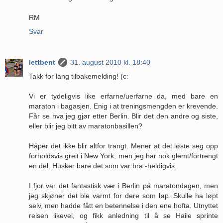
RM
Svar
lettbent
31. august 2010 kl. 18:40
Takk for lang tilbakemelding! (c:
Vi er tydeligvis like erfarne/uerfarne da, med bare en
maraton i bagasjen. Enig i at treningsmengden er krevende.
Får se hva jeg gjør etter Berlin. Blir det den andre og siste,
eller blir jeg bitt av maratonbasillen?
Håper det ikke blir altfor trangt. Mener at det løste seg opp
forholdsvis greit i New York, men jeg har nok glemt/fortrengt
en del. Husker bare det som var bra -heldigvis.
I fjor var det fantastisk vær i Berlin på maratondagen, men
jeg skjøner det ble varmt for dere som løp. Skulle ha løpt
selv, men hadde fått en betennelse i den ene hofta. Utnyttet
reisen likevel, og fikk anledning til å se Haile sprinte