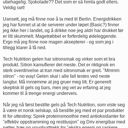
ubehagelig. Sjokolade?? Det som er så himla godt ellers.
Veldig rart!
Uansett, jeg må finne noe å ta med til Berlin. Energidrikken
jeg har funnet ut at de serverer under løpet (Basic?) finner
jeg ikke her i landet, og å drikke noe jeg aldri har drukket før
er litt skummelt. Magetrøbbel er forferdelig ødeleggende.
Ergo må jeg finne noe magen aksepterer - og som jeg i
tillegg klarer å få ned.
Tech Nutrition gelen har sitronsmak og virker som et bra
produkt. Sitron kamuflerer det meste. Det er riktignok en
sterk overdrivelse at tran med sitronsmak er greit. "Mmmm
sitron" - no way! Gelen skal i alle fall testes ved neste
langtur. Må innrømme at jeg gruer meg litt. Er generelt
skeptisk til gels og bars, men jeg vet av erfaring at jeg
kommer til å trenge energi underveis.
Når jeg nå først bestilte gels på Tech Nutrition, som viste seg
å være et norsk selskap, så bestilte jeg med et par produkter
til for uttesting: Sprek proteinsmoothie med antioksidanter for
"effektiv oppstramming og restitusjon" og Driv energibar med
nøtter, bær og youghurttrekk for "ekstra energi og raskere