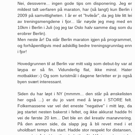
Nei, dessverre... ingen gode tips om disponering. Jeg er
mildest talt uerfaren på maraton, har (så langt) kun Berlin i
2009 på samvittigheten. I år er et "hvileår", da jeg ble litt lei
av treningsmengdene i fjor... Iår nøyde jeg meg med en
10km i Berlin i Juli (og jeg tar Oslo halv samme dag som du
erobrer Berlin).
Men neste år! Da står Berlin maraton igjen på programmet,
og forhåpentligvis med adskillig bedre treningsgrunnlag enn
i fjor!
Hovedgrunnen til at Berlin var mitt valg som debut-by var at
løypa er så fin. Vidunderlig flat, ikke minst. Hater
motbakker:-) Og som turistmål i dagene før/etter er jo også
byen svært interessant.
Siden du har løpt i NY (mmmm... den står på ønskelisten
her også ...) er du jo vant med å løpe i STORE felt.
Folkemassene var vel det eneste "negative" i mitt løp, da
jeg startet nesten bakerst i feltet, og ikke akkurat hadde fri
vei de første 20 km... Det ble en del kreativ manøvrering.
På den annen side, da slapp jeg å bli revet med i et
uholdbart tempo fra start. Hadde stor respekt for distansen,