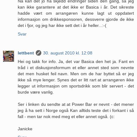
Nå kan det jo ha skjedd endringer siden den gang, så jeg
kan ikke garantere at det ikke er Basica i år. Det sikreste
hadde vært om arrangøren kunne lagt ut oppdatert
informasjon om drikkesponsoren, dessverre gjorde de ikke
det i fjor, og jeg har ikke sett det i år heller...:-(
Svar
lettbent
30. august 2010 kl. 12:08
Hei og takk for info. Ja, det var Basica den het ja. Fant en
tråd i et diskusjonsformum et eller annet sted som nevnte
det men husket feil navn. Men om de har byttet så er jeg
ikke så mye lenger. Synes det er litt rart at arrangøren ikke
legger ut informasjon om sportsdrikk som blir servert - det
burde være vanlig.
Ser i linken du sendte at at Power Bar er nevnt - det mener
jeg å ha sett i Norge også Kan alltids teste det i forkant i så
fall - men tar nok med meg et eller annet også. (c:
Janicke