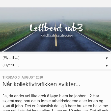
▼
▼
TIRSDAG 3. AUGUST 2010
Når kollektivtrafikken svikter...
Ja, da er det vel like greit å løpe hjem fra jobben...? Har
skjemt meg bort de to første arbeidsdagene etter ferien og
kjørt til jobb. Det er fantastisk deilig å bare bruke en halvtime
hver vei, i stedet for vanlige 1 time og 10 minutter. Det vil nok