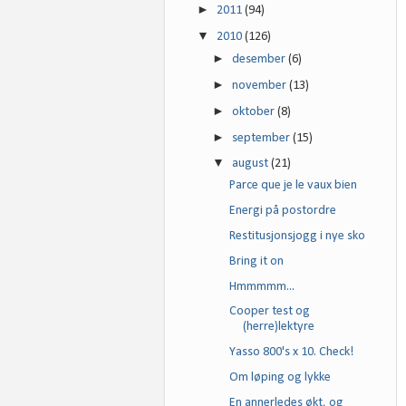
►
2011
(94)
▼
2010
(126)
►
desember
(6)
►
november
(13)
►
oktober
(8)
►
september
(15)
▼
august
(21)
Parce que je le vaux bien
Energi på postordre
Restitusjonsjogg i nye sko
Bring it on
Hmmmmm...
Cooper test og
(herre)lektyre
Yasso 800's x 10. Check!
Om løping og lykke
En annerledes økt, og