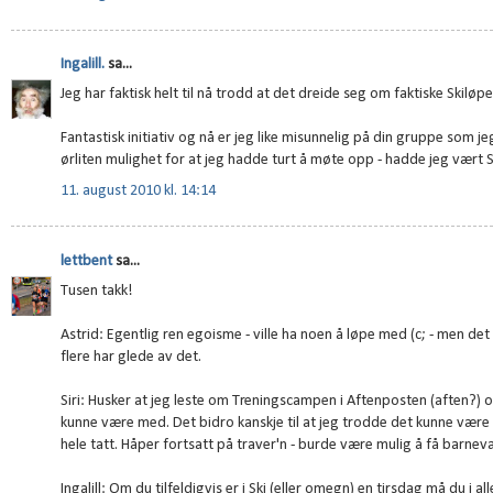
Ingalill.
sa...
Jeg har faktisk helt til nå trodd at det dreide seg om faktiske Skiløp
Fantastisk initiativ og nå er jeg like misunnelig på din gruppe som jeg 
ørliten mulighet for at jeg hadde turt å møte opp - hadde jeg vært Ski
11. august 2010 kl. 14:14
lettbent
sa...
Tusen takk!
Astrid: Egentlig ren egoisme - ville ha noen å løpe med (c; - men det 
flere har glede av det.
Siri: Husker at jeg leste om Treningscampen i Aftenposten (aften?) o
kunne være med. Det bidro kanskje til at jeg trodde det kunne være m
hele tatt. Håper fortsatt på traver'n - burde være mulig å få barne
Ingalill: Om du tilfeldigvis er i Ski (eller omegn) en tirsdag må du i al