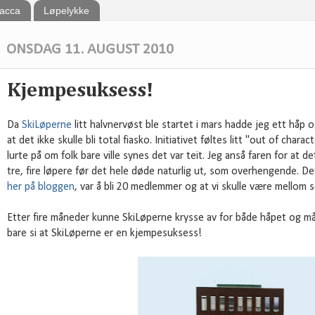
bacca
Løpelykke
ONSDAG 11. AUGUST 2010
Kjempesuksess!
Da
SkiLøperne
litt halvnervøst ble startet i mars hadde jeg ett håp o
at det ikke skulle bli total fiasko. Initiativet føltes litt "out of char
lurte på om folk bare ville synes det var teit. Jeg anså faren for at det 
tre, fire løpere før det hele døde naturlig ut, som overhengende. D
her på bloggen
, var å bli 20 medlemmer og at vi skulle være mellom 
Etter fire måneder kunne SkiLøperne krysse av for både håpet og må
bare si at SkiLøperne er en kjempesuksess!