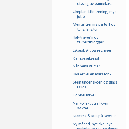
dissing av pannekaker
Ukeplan: Lite trening, mye
jobb
Mental trening på tøff og
tung langtur
Halvtraver'n og
favorittblogger
Løpeskjørt og regnvær
Kjempesuksess!
Når bena vil mer
Hva er vel en maraton?
Stein under skoen og glass
i silda
Dobbel lykke!
Når kollektivtrafikken
svikter...
Mamma & Mia på løpetur
Ny måned, nye sko, nye