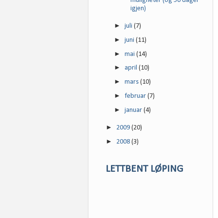
muligheter (og 56 dager
igjen)
►
juli
(7)
►
juni
(11)
►
mai
(14)
►
april
(10)
►
mars
(10)
►
februar
(7)
►
januar
(4)
►
2009
(20)
►
2008
(3)
LETTBENT LØPING