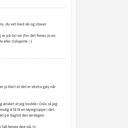
ere, du vet med ski og staver.
er på Siri sin (for det finnes jo en
 eller Oslojente :-)
er jo klart at det er ekstra gøy når
g ønsket at jeg bodde i Oslo så jeg
ulig å få til en løpegruppe i det
vakt på dagtid den lørdagen.
le fall henge deg på. (c: