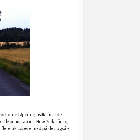
orfor de løper og hvilke mål de
kal løpe maraton i New York i år, og
 flere SkiLøpere med på det også -