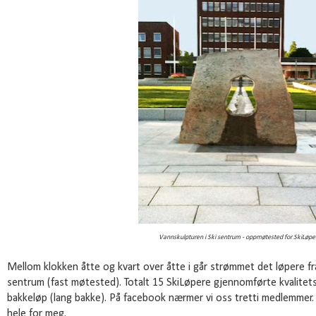
Vannskulpturen i Ski sentrum - oppmøtested for SkiLøpe
Mellom klokken åtte og kvart over åtte i går strømmet det løpere fra 
sentrum (fast møtested). Totalt 15 SkiLøpere gjennomførte kvalitet
bakkeløp (lang bakke). På facebook nærmer vi oss tretti medlemme
hele for meg.