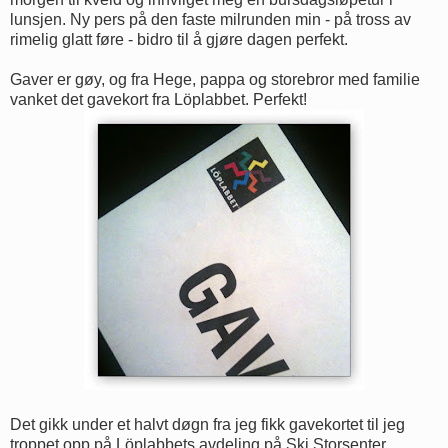
lunsjen. Ny pers på den faste milrunden min - på tross av
rimelig glatt føre - bidro til å gjøre dagen perfekt.
Gaver er gøy, og fra Hege, pappa og storebror med familie
vanket det gavekort fra Löplabbet. Perfekt!
Det gikk under et halvt døgn fra jeg fikk gavekortet til jeg
troppet opp på Löplabbets avdeling på Ski Storsenter.