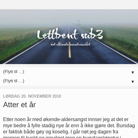
▼
▼
LØRDAG 20. NOVEMBER 2010
Atter et år
Etter noen år med økende-aldersangst innser jeg at det er
mye bedre å fylle stadig nye år enn å ikke gjøre det. Bursdag
er faktisk både gøy og koselig. I går nøt jeg dagen fra
morgen til kveld og innvilget meg en bursdagsløpetur i