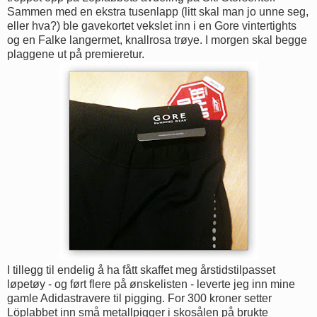
Sammen med en ekstra tusenlapp (litt skal man jo unne seg,
eller hva?) ble gavekortet vekslet inn i en Gore vintertights
og en Falke langermet, knallrosa trøye. I morgen skal begge
plaggene ut på premieretur.
I tillegg til endelig å ha fått skaffet meg årstidstilpasset
løpetøy - og ført flere på ønskelisten - leverte jeg inn mine
gamle Adidastravere til pigging. For 300 kroner setter
Löplabbet inn små metallpigger i skosålen på brukte