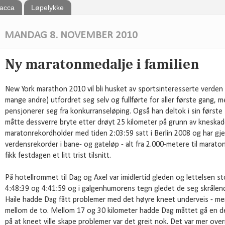
bacca
Løpelykke
MANDAG 8. NOVEMBER 2010
Ny maratonmedalje i familien
New York marathon 2010 vil bli husket av sportsinteresserte verden o
mange andre) utfordret seg selv og fullførte for aller første gang, m
pensjonerer seg fra konkurranseløping. Også han deltok i sin først
måtte dessverre bryte etter drøyt 25 kilometer på grunn av kneskade
maratonrekordholder med tiden 2:03:59 satt i Berlin 2008 og har gje
verdensrekorder i bane- og gateløp - alt fra 2.000-metere til marato
fikk festdagen et litt trist tilsnitt.
På hotellrommet til Dag og Axel var imidlertid gleden og lettelsen st
4:48:39 og 4:41:59 og i galgenhumorens tegn gledet de seg skrålend
Haile hadde Dag fått problemer med det høyre kneet underveis - men
mellom de to. Mellom 17 og 30 kilometer hadde Dag måttet gå en d
på at kneet ville skape problemer var det greit nok. Det var mer ov