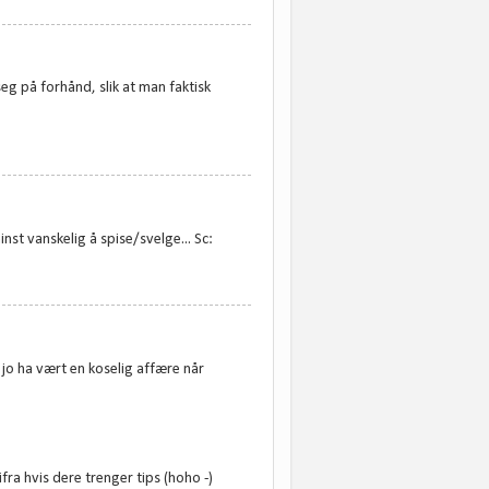
seg på forhånd, slik at man faktisk
minst vanskelig å spise/svelge... Sc:
o ha vært en koselig affære når
ifra hvis dere trenger tips (hoho -)