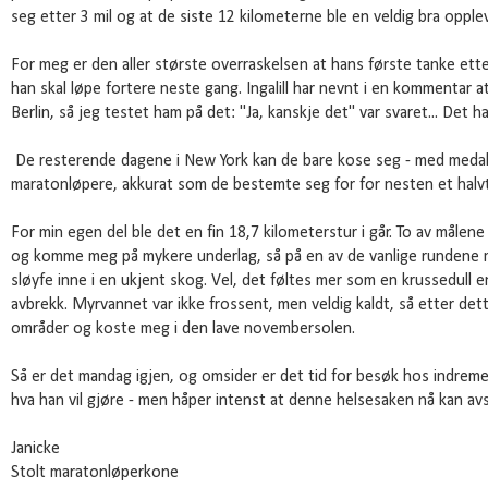
seg etter 3 mil og at de siste 12 kilometerne ble en veldig bra opple
For meg er den aller største overraskelsen at hans første tanke ette
han skal løpe fortere neste gang. Ingalill har nevnt i en kommentar at
Berlin, så jeg testet ham på det: "Ja, kanskje det" var svaret... Det h
De resterende dagene i New York kan de bare kose seg - med medalj
maratonløpere, akkurat som de bestemte seg for for nesten et halvt 
For min egen del ble det en fin 18,7 kilometerstur i går. To av målen
og komme meg på mykere underlag, så på en av de vanlige rundene 
sløyfe inne i en ukjent skog. Vel, det føltes mer som en krussedull e
avbrekk. Myrvannet var ikke frossent, men veldig kaldt, så etter det
områder og koste meg i den lave novembersolen.
Så er det mandag igjen, og omsider er det tid for besøk hos indremedis
hva han vil gjøre - men håper intenst at denne helsesaken nå kan avsl
Janicke
Stolt maratonløperkone