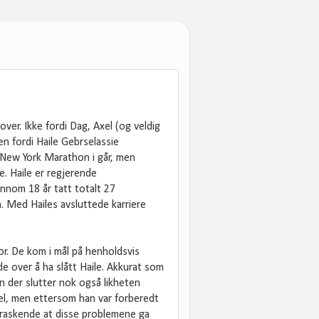
ver. Ikke fordi Dag, Axel (og veldig
en fordi Haile Gebrselassie
e New York Marathon i går, men
. Haile er regjerende
nnom 18 år tatt totalt 27
n. Med Hailes avsluttede karriere
or. De kom i mål på henholdsvis
e over å ha slått Haile. Akkurat som
 der slutter nok også likheten
el, men ettersom han var forberedt
erraskende at disse problemene ga