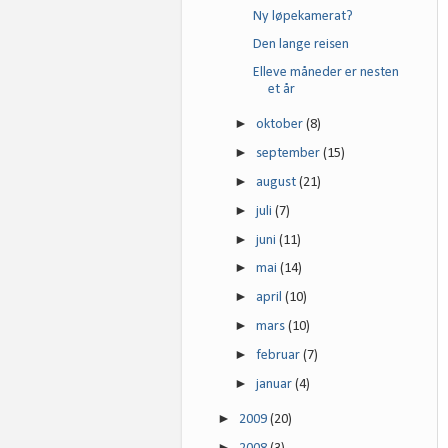
Ny løpekamerat?
Den lange reisen
Elleve måneder er nesten
et år
►
oktober
(8)
►
september
(15)
►
august
(21)
►
juli
(7)
►
juni
(11)
►
mai
(14)
►
april
(10)
►
mars
(10)
►
februar
(7)
►
januar
(4)
►
2009
(20)
►