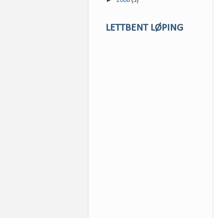
2008
(3)
LETTBENT LØPING