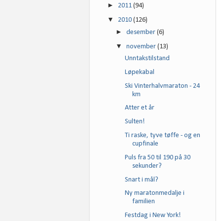
►
2011
(94)
▼
2010
(126)
►
desember
(6)
▼
november
(13)
Unntakstilstand
Løpekabal
Ski Vinterhalvmaraton - 24
km
Atter et år
Sulten!
Ti raske, tyve tøffe - og en
cupfinale
Puls fra 50 til 190 på 30
sekunder?
Snart i mål?
Ny maratonmedalje i
familien
Festdag i New York!