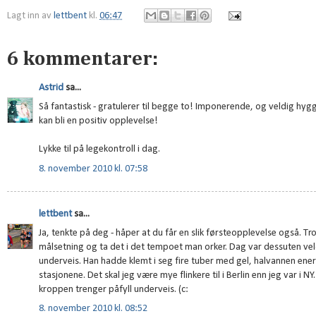
Lagt inn av
lettbent
kl.
06:47
6 kommentarer:
Astrid
sa...
Så fantastisk - gratulerer til begge to! Imponerende, og veldig hygg
kan bli en positiv opplevelse!
Lykke til på legekontroll i dag.
8. november 2010 kl. 07:58
lettbent
sa...
Ja, tenkte på deg - håper at du får en slik førsteopplevelse også. Tro
målsetning og ta det i det tempoet man orker. Dag var dessuten veldi
underveis. Han hadde klemt i seg fire tuber med gel, halvannen ener
stasjonene. Det skal jeg være mye flinkere til i Berlin enn jeg var i NY
kroppen trenger påfyll underveis. (c:
8. november 2010 kl. 08:52