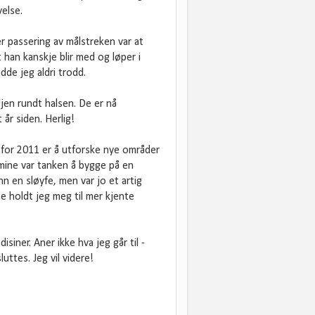
velse.
r passering av målstreken var at
 han kanskje blir med og løper i
adde jeg aldri trodd.
en rundt halsen. De er nå
år siden. Herlig!
e for 2011 er å utforske nye områder
mine var tanken å bygge på en
nn en sløyfe, men var jo et artig
te holdt jeg meg til mer kjente
iner. Aner ikke hva jeg går til -
uttes. Jeg vil videre!