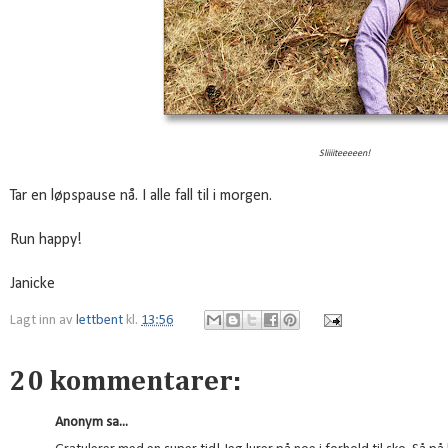
Sliiiiteeeeen!
Tar en løpspause nå. I alle fall til i morgen.
Run happy!
Janicke
Lagt inn av
lettbent
kl.
13:56
20 kommentarer:
Anonym sa...