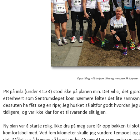
Oppstilling - Et knippe blide og nervøse SkiLøpere.
PB på mila (under 41:33) stod ikke på planen min. Det vil si, det gj
etterhvert som Sentrumsløpet kom nærmere føltes det lite sannsynl
dessuten ha fått seg en ripe; Jeg husket så altfor godt hvordan jeg 
tidligere, og var ikke klar for et tilsvarende slit igjen.
Ny plan var å starte rolig. Ikke dra på meg sure lår opp bakken til slot
komfortabel med. Ved fem kilometer skulle jeg vurdere tempoet og 