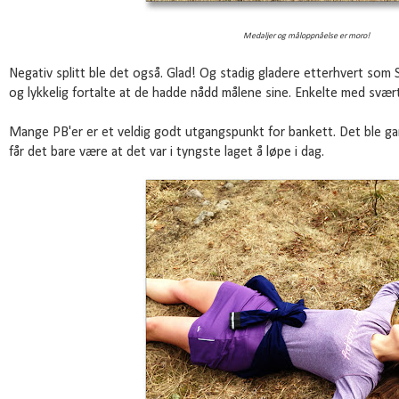
Medaljer og måloppnåelse er moro!
Negativ splitt ble det også. Glad! Og stadig gladere etterhvert som
og lykkelig fortalte at de hadde nådd målene sine. Enkelte med svæ
Mange PB'er er et veldig godt utgangspunkt for bankett. Det ble ga
får det bare være at det var i tyngste laget å løpe i dag.