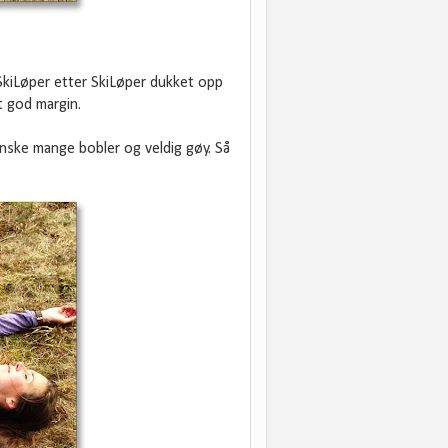
 SkiLøper etter SkiLøper dukket opp
rt god margin.
nske mange bobler og veldig gøy. Så