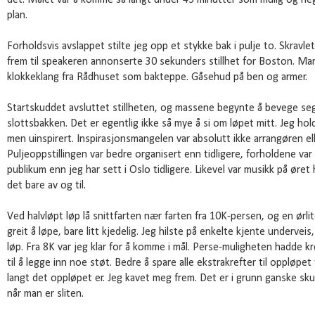
det. Målet var å komme så langt under 45 minutter som mulig og negat
plan.
Forholdsvis avslappet stilte jeg opp et stykke bak i pulje to. Skravle
frem til speakeren annonserte 30 sekunders stillhet for Boston. Mar
klokkeklang fra Rådhuset som bakteppe. Gåsehud på ben og armer.
Startskuddet avsluttet stillheten, og massene begynte å bevege seg. 
slottsbakken. Det er egentlig ikke så mye å si om løpet mitt. Jeg hol
men uinspirert. Inspirasjonsmangelen var absolutt ikke arrangøren el
Puljeoppstillingen var bedre organisert enn tidligere, forholdene var
publikum enn jeg har sett i Oslo tidligere. Likevel var musikk på øre
det bare av og til.
Ved halvløpt løp lå snittfarten nær farten fra 10K-persen, og en ørli
greit å løpe, bare litt kjedelig. Jeg hilste på enkelte kjente undervei
løp. Fra 8K var jeg klar for å komme i mål. Perse-muligheten hadde 
til å legge inn noe støt. Bedre å spare alle ekstrakrefter til oppløpe
langt det oppløpet er. Jeg kavet meg frem. Det er i grunn ganske sk
når man er sliten.