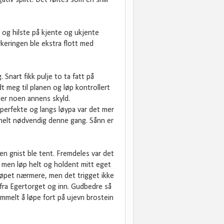
iv splitt. Det føltes som en snill
t og hilste på kjente og ukjente
keringen ble ekstra flott med
Snart fikk pulje to ta fatt på
dt meg til planen og løp kontrollert
ler noen annens skyld.
 perfekte og langs løypa var det mer
t helt nødvendig denne gang. Sånn er
ten gnist ble tent. Fremdeles var det
s, men løp helt og holdent mitt eget
krøpet nærmere, men det trigget ikke
t fra Egertorget og inn. Gudbedre så
ummelt å løpe fort på ujevn brostein