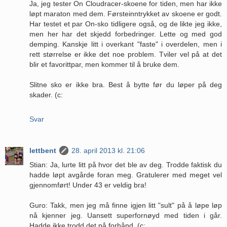
Ja, jeg tester On Cloudracer-skoene for tiden, men har ikke
løpt maraton med dem. Førsteinntrykket av skoene er godt.
Har testet et par On-sko tidligere også, og de likte jeg ikke,
men her har det skjedd forbedringer. Lette og med god
demping. Kanskje litt i overkant "faste" i overdelen, men i
rett størrelse er ikke det noe problem. Tviler vel på at det
blir et favorittpar, men kommer til å bruke dem.
Slitne sko er ikke bra. Best å bytte før du løper på deg
skader. (c:
Svar
lettbent
28. april 2013 kl. 21:06
Stian: Ja, lurte litt på hvor det ble av deg. Trodde faktisk du
hadde løpt avgårde foran meg. Gratulerer med meget vel
gjennomført! Under 43 er veldig bra!
Guro: Takk, men jeg må finne igjen litt "sult" på å løpe løp
nå kjenner jeg. Uansett superfornøyd med tiden i går.
Hadde ikke trodd det på forhånd. (c: