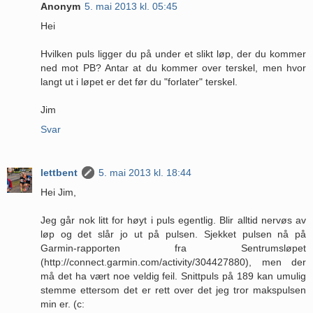
Anonym
5. mai 2013 kl. 05:45
Hei
Hvilken puls ligger du på under et slikt løp, der du kommer
ned mot PB? Antar at du kommer over terskel, men hvor
langt ut i løpet er det før du "forlater" terskel.
Jim
Svar
lettbent
5. mai 2013 kl. 18:44
Hei Jim,
Jeg går nok litt for høyt i puls egentlig. Blir alltid nervøs av
løp og det slår jo ut på pulsen. Sjekket pulsen nå på
Garmin-rapporten fra Sentrumsløpet
(http://connect.garmin.com/activity/304427880), men der
må det ha vært noe veldig feil. Snittpuls på 189 kan umulig
stemme ettersom det er rett over det jeg tror makspulsen
min er. (c: