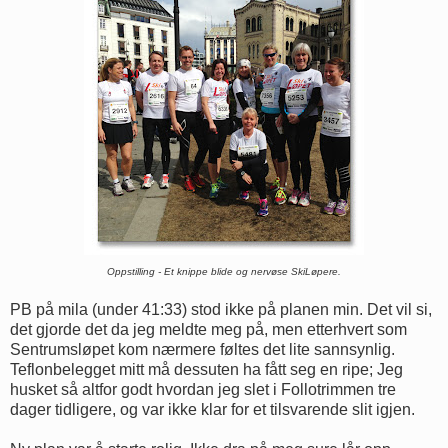
Oppstilling - Et knippe blide og nervøse SkiLøpere.
PB på mila (under 41:33) stod ikke på planen min. Det vil si,
det gjorde det da jeg meldte meg på, men etterhvert som
Sentrumsløpet kom nærmere føltes det lite sannsynlig.
Teflonbelegget mitt må dessuten ha fått seg en ripe; Jeg
husket så altfor godt hvordan jeg slet i Follotrimmen tre
dager tidligere, og var ikke klar for et tilsvarende slit igjen.