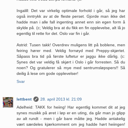
Ingalill: Det var virkelig optimale forhold i går, så jeg har
også inntrykk av at de fleste perset. Gjorde man ikke det
hadde man i alle fall ingenting annet enn sin egen form å
skylde på. (c; Veldig bra at du fikk en fin opplevelse, alt lå jo
egentlig til rette for det. Oslo var fin i går.
Astrid: Tusen takk! Overdrev muligens litt på boblene, men
feiring hører med. Veldig fornøyd med Preppy-skjørtet.
Såpass bra tid på første luftetur er jaggu ikke dårlig. (c:
Synes det var veldig få skjørt i Oslo i går forresten. Så du
noen? Og gratulerer så mye med sentrumsløpspers!! Så
deilig å lese om gode opplevelser!
Svar
lettbent
28. april 2013 kl. 21:09
Adelheid: TAKK for heiing! Har egentlig kommet dit at jeg
synes musikk på øret i løp er en uting, da går man jo glipp
av alt rundt - men i går bare måtte jeg. Hadde antakelig
vært særdeles kjærkomment om jeg hadde hørt heiingen!