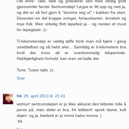
Ole Arne: Takk, takk og gratulerer selv med veldig godt
gjennomfør første Sentrumsløp! Løypa er litt opp og ned ja,
og det er så fort gjort å "dumme seg ut" i bakken fra start.
Dessuten en del krappe svinger, fortauskanter, brostein og
mye folk. Men virkelig flott løpefest ja - og nesten et must
for løpeglade. (c:
Ti-kilometersløp er veldig tøffe fordi man må kjøre i gang
umiddelbart og så helst øke... Samtidig er ti-kilometere bra
fordi det tross alt er overkommelig tidsperiode.
Hat/kjærlighets-forhold, kan man vel kalle det.
Tone: Tusen takk. (c:
Svar
frk
29. april 2013 kl. 21:41
wohoo! sentrumsløpet er jo ikke akkurat den letteste mila å
perse på, men dette er bra, frk lettbent! sprek dame, kult
skjørt. og ja, bankett er jo minst halve moroa :)
:frk