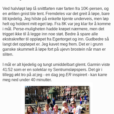
Ved halvløpt løp lå snittfarten nær farten fra 10K-persen, og
en ørliten gnist ble tent. Fremdeles var det greit å løpe, bare
litt kjedelig. Jeg hilste på enkelte kjente underveis, men løp
helt og holdent mitt eget løp. Fra 8K var jeg klar for å komme
i mål. Perse-muligheten hadde krøpet nærmere, men det
trigget ikke til å legge inn noe støt. Bedre å spare alle
ekstrakrefter til oppløpet fra Egertorget og inn. Gudbedre så
langt det oppløpet er. Jeg kavet meg frem. Det er i grunn
ganske skummelt å løpe fort på ujevn brostein når man er
sliten.
I mål er alt kjedelig og tungt umiddelbart glemt. Garmin viste
41:52 som er en soleklar ny Sentrumsløpspers. Det gir i
tillegg økt tro på at jeg - en dag jeg
ER
inspirert - kan karre
meg ned under 40 minutter.