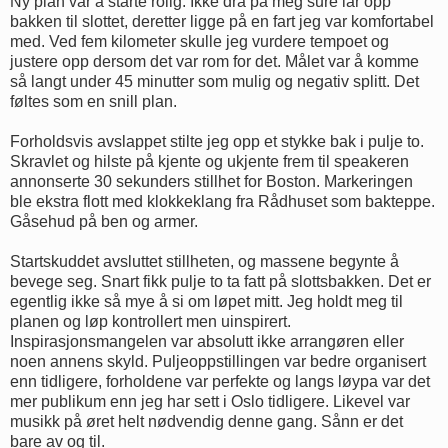
Ny plan var å starte rolig. Ikke dra på meg sure lår opp
bakken til slottet, deretter ligge på en fart jeg var komfortabel
med. Ved fem kilometer skulle jeg vurdere tempoet og
justere opp dersom det var rom for det. Målet var å komme
så langt under 45 minutter som mulig og negativ splitt. Det
føltes som en snill plan.
Forholdsvis avslappet stilte jeg opp et stykke bak i pulje to.
Skravlet og hilste på kjente og ukjente frem til speakeren
annonserte 30 sekunders stillhet for Boston. Markeringen
ble ekstra flott med klokkeklang fra Rådhuset som bakteppe.
Gåsehud på ben og armer.
Startskuddet avsluttet stillheten, og massene begynte å
bevege seg. Snart fikk pulje to ta fatt på slottsbakken. Det er
egentlig ikke så mye å si om løpet mitt. Jeg holdt meg til
planen og løp kontrollert men uinspirert.
Inspirasjonsmangelen var absolutt ikke arrangøren eller
noen annens skyld. Puljeoppstillingen var bedre organisert
enn tidligere, forholdene var perfekte og langs løypa var det
mer publikum enn jeg har sett i Oslo tidligere. Likevel var
musikk på øret helt nødvendig denne gang. Sånn er det
bare av og til.