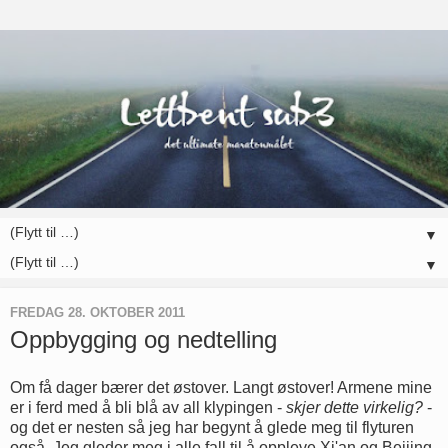
▼
▼
FREDAG 28. OKTOBER 2011
Oppbygging og nedtelling
Om få dager bærer det østover. Langt østover! Armene mine
er i ferd med å bli blå av all klypingen -
skjer dette virkelig?
-
og det er nesten så jeg har begynt å glede meg til flyturen
også. Jeg gleder meg i alle fall til å oppleve Xi'an og Beijing,