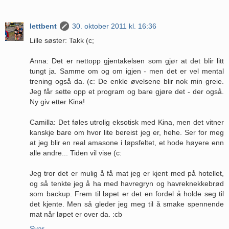
lettbent
30. oktober 2011 kl. 16:36
Lille søster: Takk (c;
Anna: Det er nettopp gjentakelsen som gjør at det blir litt
tungt ja. Samme om og om igjen - men det er vel mental
trening også da. (c: De enkle øvelsene blir nok min greie.
Jeg får sette opp et program og bare gjøre det - der også.
Ny giv etter Kina!
Camilla: Det føles utrolig eksotisk med Kina, men det vitner
kanskje bare om hvor lite bereist jeg er, hehe. Ser for meg
at jeg blir en real amasone i løpsfeltet, et hode høyere enn
alle andre... Tiden vil vise (c:
Jeg tror det er mulig å få mat jeg er kjent med på hotellet,
og så tenkte jeg å ha med havregryn og havreknekkebrød
som backup. Frem til løpet er det en fordel å holde seg til
det kjente. Men så gleder jeg meg til å smake spennende
mat når løpet er over da. :cb
Svar