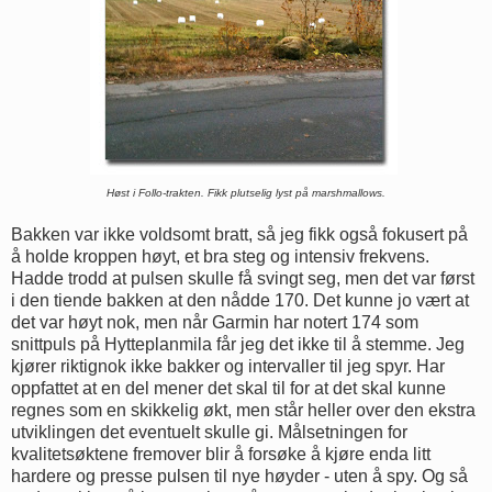
Høst i Follo-trakten. Fikk plutselig lyst på marshmallows.
Bakken var ikke voldsomt bratt, så jeg fikk også fokusert på
å holde kroppen høyt, et bra steg og intensiv frekvens.
Hadde trodd at pulsen skulle få svingt seg, men det var først
i den tiende bakken at den nådde 170. Det kunne jo vært at
det var høyt nok, men når Garmin har notert 174 som
snittpuls på Hytteplanmila får jeg det ikke til å stemme. Jeg
kjører riktignok ikke bakker og intervaller til jeg spyr. Har
oppfattet at en del mener det skal til for at det skal kunne
regnes som en skikkelig økt, men står heller over den ekstra
utviklingen det eventuelt skulle gi. Målsetningen for
kvalitetsøktene fremover blir å forsøke å kjøre enda litt
hardere og presse pulsen til nye høyder - uten å spy. Og så