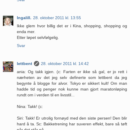
Ingalill.
28. oktober 2011 kl. 13:55
Ikke glem hvor billig det er i Kina, shopping, shopping og
enda mer.
Etter løpet selvfølgelig.
Svar
lettbent
28. oktober 2011 kl. 14:42
ania: Og takk igjen. (c: Farten er ikke så gal, er jo rett i
nærheten av det jeg selv definerte som lettbent da jeg
begynte å blogge for alvor. Tokyo er sikkert kult! Om man
hadde tid og penger nok kunne man gjort maratonløping
rundt om i verden til en livsstil...
Nina: Takk! (c:
Siri: Takk! Er utrolig fornøyd med den siste persen! Den blir
hard å ta. Sc: Bakketrening har suveren effekt, bare så tøft
når det står på...