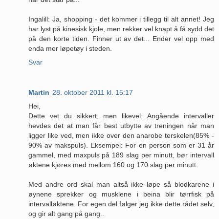
Ingalill: Ja, shopping - det kommer i tillegg til alt annet! Jeg
har lyst på kinesisk kjole, men rekker vel knapt å få sydd det
på den korte tiden. Finner ut av det... Ender vel opp med
enda mer løpetøy i steden.
Svar
Martin
28. oktober 2011 kl. 15:17
Hei,
Dette vet du sikkert, men likevel: Angående intervaller
hevdes det at man får best utbytte av treningen når man
ligger like ved, men ikke over den anarobe terskelen(85% -
90% av makspuls). Eksempel: For en person som er 31 år
gammel, med maxpuls på 189 slag per minutt, bør intervall
øktene kjøres med mellom 160 og 170 slag per minutt.
Med andre ord skal man altså ikke løpe så blodkarene i
øynene sprekker og musklene i beina blir tørrfisk på
intervalløktene. For egen del følger jeg ikke dette rådet selv,
og gir alt gang på gang..