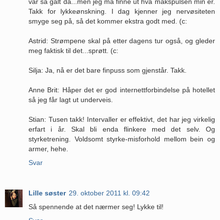
var så galt da...men jeg må finne ut hva makspulsen min er.
Takk for lykkeønskning. I dag kjenner jeg nervøsiteten
smyge seg på, så det kommer ekstra godt med. (c:
Astrid: Strømpene skal på etter dagens tur også, og gleder
meg faktisk til det...sprøtt. (c:
Silja: Ja, nå er det bare finpuss som gjenstår. Takk.
Anne Brit: Håper det er god internettforbindelse på hotellet
så jeg får lagt ut underveis.
Stian: Tusen takk! Intervaller er effektivt, det har jeg virkelig
erfart i år. Skal bli enda flinkere med det selv. Og
styrketrening. Voldsomt styrke-misforhold mellom bein og
armer, hehe.
Svar
Lille søster
29. oktober 2011 kl. 09:42
Så spennende at det nærmer seg! Lykke til!