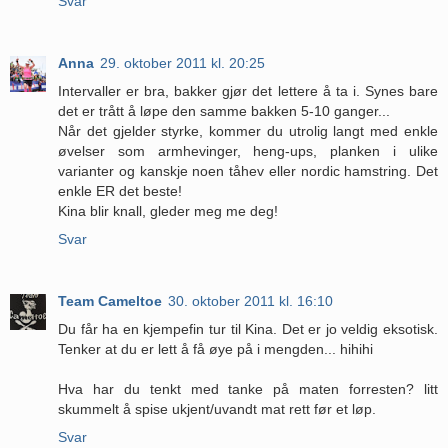
Svar
Anna
29. oktober 2011 kl. 20:25
Intervaller er bra, bakker gjør det lettere å ta i. Synes bare
det er trått å løpe den samme bakken 5-10 ganger...
Når det gjelder styrke, kommer du utrolig langt med enkle
øvelser som armhevinger, heng-ups, planken i ulike
varianter og kanskje noen tåhev eller nordic hamstring. Det
enkle ER det beste!
Kina blir knall, gleder meg me deg!
Svar
Team Cameltoe
30. oktober 2011 kl. 16:10
Du får ha en kjempefin tur til Kina. Det er jo veldig eksotisk.
Tenker at du er lett å få øye på i mengden... hihihi
Hva har du tenkt med tanke på maten forresten? litt
skummelt å spise ukjent/uvandt mat rett før et løp.
Svar