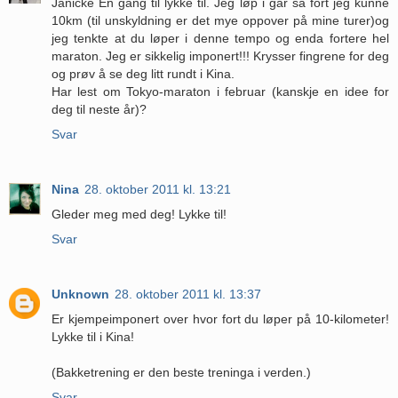
Janicke En gang til lykke til. Jeg løp i går så fort jeg kunne
10km (til unskyldning er det mye oppover på mine turer)og
jeg tenkte at du løper i denne tempo og enda fortere hel
maraton. Jeg er sikkelig imponert!!! Krysser fingrene for deg
og prøv å se deg litt rundt i Kina.
Har lest om Tokyo-maraton i februar (kanskje en idee for
deg til neste år)?
Svar
Nina
28. oktober 2011 kl. 13:21
Gleder meg med deg! Lykke til!
Svar
Unknown
28. oktober 2011 kl. 13:37
Er kjempeimponert over hvor fort du løper på 10-kilometer!
Lykke til i Kina!
(Bakketrening er den beste treninga i verden.)
Svar