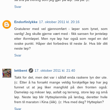
Svar
Endorfinlykke
17. oktober 2011 kl. 20:16
Gratulerer med vel gjennomført - løper som lynet, som
vanlig! Jeg skulle gjerne vært med - fikk sansen for jenteløp
etter iformløpet. Men nye løp har også som regel en del
svake punkt. Håper det forbedres til neste år. Hva blir ditt
neste løp?
Svar
lettbent
17. oktober 2011 kl. 21:40
Takk for det, men det var i såfall enda raskere lyn der ute.
(c: Etter å ha forsøkt mange veldig forskjellige løp har jeg
funnet ut at jeg liker mangfold på den fronten også:
Dameløp og mikser løp, asfalt og terreng, store løp og små
løp. Neste løp blir Hytteplanmila på lørdag, deretter hvile
frem til maraton i Kina (iiiik). (c: Hva med deg? Hytteplan?
Svar