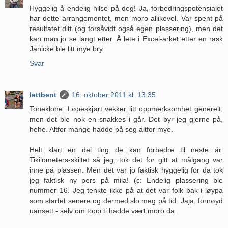
Hyggelig å endelig hilse på deg! Ja, forbedringspotensialet
har dette arrangementet, men moro allikevel. Var spent på
resultatet ditt (og forsåvidt også egen plassering), men det
kan man jo se langt etter. Å lete i Excel-arket etter en rask
Janicke ble litt mye bry..
Svar
lettbent
16. oktober 2011 kl. 13:35
Toneklone: Løpeskjørt vekker litt oppmerksomhet generelt,
men det ble nok en snakkes i går. Det byr jeg gjerne på,
hehe. Altfor mange hadde på seg altfor mye.
Helt klart en del ting de kan forbedre til neste år.
Tikilometers-skiltet så jeg, tok det for gitt at målgang var
inne på plassen. Men det var jo faktisk hyggelig for da tok
jeg faktisk ny pers på mila! (c: Endelig plassering ble
nummer 16. Jeg tenkte ikke på at det var folk bak i løypa
som startet senere og dermed slo meg på tid. Jaja, fornøyd
uansett - selv om topp ti hadde vært moro da.