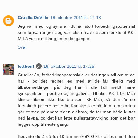
Cruella DeVille
18. oktober 2011 kl. 14:18
Jeg var med, og syns at KK har stort forbedringspotensial
som løpsarrangør. Jeg var feks en av de som tenkte at KK-
MILA var ei mil lang, men dengang ei.
Svar
lettbent
18. oktober 2011 kl. 14:25
Cruella: Ja, forbedringspotensiale er det ingen tvil om at de
har - og det regner jeg med at de får rikelig med
tilbakemeldinger på. Jeg har i alle fall meldt mine
synspunkter - positive og negative - tilbake. KK 1,04 Mila
klinger liksom ikke like bra som KK Mila, så den får de
forsøke å justere neste år. Kanskje ikke så dumt om starten
går et sted på andre siden av broa, da får man både kuttet
ned løypa, og det kan lette puljestartavvikling som det bør
legges opp til neste gang.
Begynte du å gå fra 10 km merket? Gikk det bra med deg