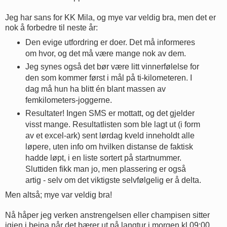
Jeg har sans for KK Mila, og mye var veldig bra, men det er
nok å forbedre til neste år:
Den evige utfordring er doer. Det må informeres
om hvor, og det må være mange nok av dem.
Jeg synes også det bør være litt vinnerfølelse for
den som kommer først i mål på ti-kilometeren. I
dag må hun ha blitt én blant massen av
femkilometers-joggerne.
Resultater! Ingen SMS er mottatt, og det gjelder
visst mange. Resultatlisten som ble lagt ut (i form
av et excel-ark) sent lørdag kveld inneholdt alle
løpere, uten info om hvilken distanse de faktisk
hadde løpt, i en liste sortert på startnummer.
Sluttiden fikk man jo, men plassering er også
artig - selv om det viktigste selvfølgelig er å delta.
Men altså; mye var veldig bra!
Nå håper jeg verken anstrengelsen eller champisen sitter
igjen i beina når det bærer ut på langtur i morgen kl 09:00.