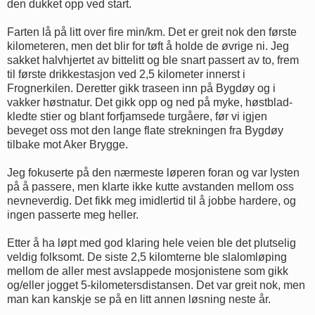
den dukket opp ved start.
Farten lå på litt over fire min/km. Det er greit nok den første
kilometeren, men det blir for tøft å holde de øvrige ni. Jeg
sakket halvhjertet av bittelitt og ble snart passert av to, frem
til første drikkestasjon ved 2,5 kilometer innerst i
Frognerkilen. Deretter gikk traseen inn på Bygdøy og i
vakker høstnatur. Det gikk opp og ned på myke, høstblad-
kledte stier og blant forfjamsede turgåere, før vi igjen
beveget oss mot den lange flate strekningen fra Bygdøy
tilbake mot Aker Brygge.
Jeg fokuserte på den nærmeste løperen foran og var lysten
på å passere, men klarte ikke kutte avstanden mellom oss
nevneverdig. Det fikk meg imidlertid til å jobbe hardere, og
ingen passerte meg heller.
Etter å ha løpt med god klaring hele veien ble det plutselig
veldig folksomt. De siste 2,5 kilomterne ble slalomløping
mellom de aller mest avslappede mosjonistene som gikk
og/eller jogget 5-kilometersdistansen. Det var greit nok, men
man kan kanskje se på en litt annen løsning neste år.