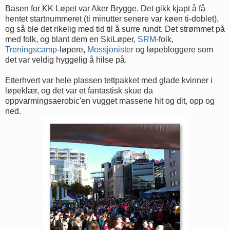
Basen for KK Løpet var Aker Brygge. Det gikk kjapt å få
hentet startnummeret (ti minutter senere var køen ti-doblet),
og så ble det rikelig med tid til å surre rundt. Det strømmet på
med folk, og blant dem en
SkiLøper
,
SRM
-folk,
Treningscamp
-løpere,
Mossjonister
og løpebloggere som
det var veldig hyggelig å hilse på.
Etterhvert var hele plassen tettpakket med glade kvinner i
løpeklær, og det var et fantastisk skue da
oppvarmingsaerobic'en vugget massene hit og dit, opp og
ned.