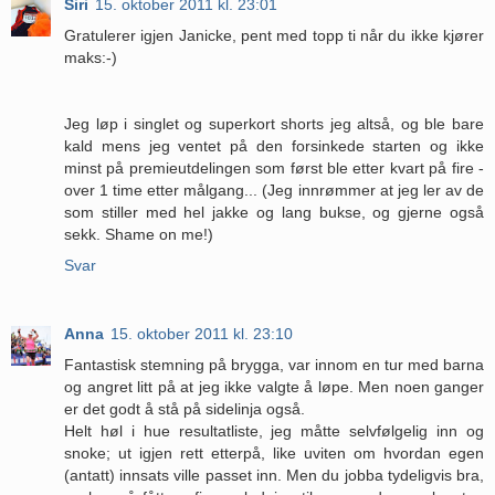
Siri
15. oktober 2011 kl. 23:01
Gratulerer igjen Janicke, pent med topp ti når du ikke kjører
maks:-)
Jeg løp i singlet og superkort shorts jeg altså, og ble bare
kald mens jeg ventet på den forsinkede starten og ikke
minst på premieutdelingen som først ble etter kvart på fire -
over 1 time etter målgang... (Jeg innrømmer at jeg ler av de
som stiller med hel jakke og lang bukse, og gjerne også
sekk. Shame on me!)
Svar
Anna
15. oktober 2011 kl. 23:10
Fantastisk stemning på brygga, var innom en tur med barna
og angret litt på at jeg ikke valgte å løpe. Men noen ganger
er det godt å stå på sidelinja også.
Helt høl i hue resultatliste, jeg måtte selvfølgelig inn og
snoke; ut igjen rett etterpå, like uviten om hvordan egen
(antatt) innsats ville passet inn. Men du jobba tydeligvis bra,