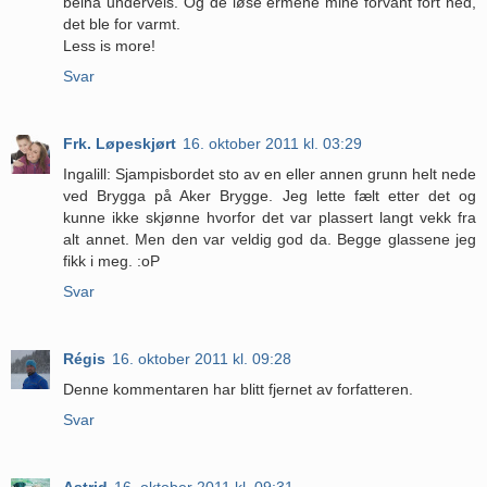
beina underveis. Og de løse ermene mine forvant fort ned,
det ble for varmt.
Less is more!
Svar
Frk. Løpeskjørt
16. oktober 2011 kl. 03:29
Ingalill: Sjampisbordet sto av en eller annen grunn helt nede
ved Brygga på Aker Brygge. Jeg lette fælt etter det og
kunne ikke skjønne hvorfor det var plassert langt vekk fra
alt annet. Men den var veldig god da. Begge glassene jeg
fikk i meg. :oP
Svar
Régis
16. oktober 2011 kl. 09:28
Denne kommentaren har blitt fjernet av forfatteren.
Svar
Astrid
16. oktober 2011 kl. 09:31