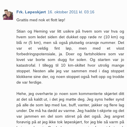
Frk. Løpeskjørt
16. oktober 2011 kl. 03:16
Grattis med nok et flott løp!
Stian og Heming var litt usikre på hvem som var hva og
hvem som ledet siden det dukket opp røde nr (10 km) og
blå nr (5 km), men så også plutselig oransje nummer. Det
var et veldig fint løp, men med et visst
forbedringspotensiale, ja. Doer og fartsholdere som var
lovet var borte som dugg for solen. Og starten var jo
katastrofal. I tillegg til 10 km-skiltet hvor utrolig mange
stoppet. Nesten alle jeg var sammen med i dag stoppet
klokkene sine der, og noen stoppet også helt opp og trodde
de var ferdige.
Hehe, jeg overhørte jo noen som kommenterte skjørtet ditt
at det så kaldt ut, i det jeg møtte deg. Jeg syns heller synd
på alle de som løp med lue, buff, vanter, jakker og flere lag
under. De må ha dødd av varme. Jeg hadde t-skjorte og det
var jammen en del som stirret på det også. Jeg angret
forøvrig på at jeg ikke tok løpeskjørt, for jeg ble så varm på