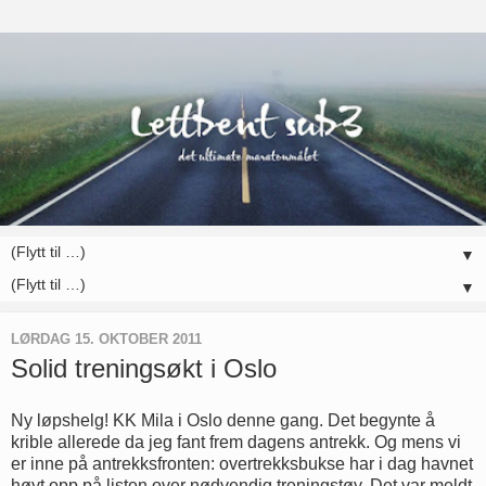
▼
▼
LØRDAG 15. OKTOBER 2011
Solid treningsøkt i Oslo
Ny løpshelg! KK Mila i Oslo denne gang. Det begynte å
krible allerede da jeg fant frem dagens antrekk. Og mens vi
er inne på antrekksfronten: overtrekksbukse har i dag havnet
høyt opp på listen over nødvendig treningstøy. Det var meldt