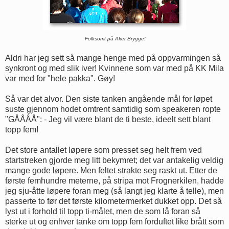
Folksomt på Aker Brygge!
Aldri har jeg sett så mange henge med på oppvarmingen så
synkront og med slik iver! Kvinnene som var med på KK Mila
var med for "hele pakka". Gøy!
Så var det alvor. Den siste tanken angående mål for løpet
suste gjennom hodet omtrent samtidig som speakeren ropte
"GÅÅÅÅ": - Jeg vil være blant de ti beste, ideelt sett blant
topp fem!
Det store antallet løpere som presset seg helt frem ved
startstreken gjorde meg litt bekymret; det var antakelig veldig
mange gode løpere. Men feltet strakte seg raskt ut. Etter de
første femhundre meterne, på stripa mot Frognerkilen, hadde
jeg sju-åtte løpere foran meg (så langt jeg klarte å telle), men
passerte to før det første kilometermerket dukket opp. Det så
lyst ut i forhold til topp ti-målet, men de som lå foran så
sterke ut og enhver tanke om topp fem forduftet like brått som