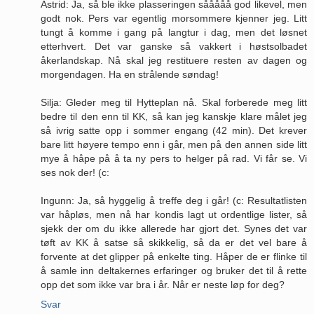
Astrid: Ja, så ble ikke plasseringen sååååå god likevel, men
godt nok. Pers var egentlig morsommere kjenner jeg. Litt
tungt å komme i gang på langtur i dag, men det løsnet
etterhvert. Det var ganske så vakkert i høstsolbadet
åkerlandskap. Nå skal jeg restituere resten av dagen og
morgendagen. Ha en strålende søndag!
Silja: Gleder meg til Hytteplan nå. Skal forberede meg litt
bedre til den enn til KK, så kan jeg kanskje klare målet jeg
så ivrig satte opp i sommer engang (42 min). Det krever
bare litt høyere tempo enn i går, men på den annen side litt
mye å håpe på å ta ny pers to helger på rad. Vi får se. Vi
ses nok der! (c:
Ingunn: Ja, så hyggelig å treffe deg i går! (c: Resultatlisten
var håpløs, men nå har kondis lagt ut ordentlige lister, så
sjekk der om du ikke allerede har gjort det. Synes det var
tøft av KK å satse så skikkelig, så da er det vel bare å
forvente at det glipper på enkelte ting. Håper de er flinke til
å samle inn deltakernes erfaringer og bruker det til å rette
opp det som ikke var bra i år. Når er neste løp for deg?
Svar