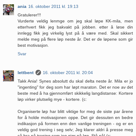
ania
16. oktober 2011 kl. 19:13
Gratulerer!!!
Vurderte veldig lenmge om jeg skal løpe KK-mila, men
etterhvert fikk jeg bakvakt på jobben. etter å løse din
innlegg fikk jeg virkelig lyst på å være med. Skal sikkert
melde meg på flere løp neste år. Det er de løpene som gir
best motivasjon.
Svar
lettbent
16. oktober 2011 kl. 20:04
Takk Ania! Synes absolutt du skal delta neste år. Mila er jo
"ingenting" for deg som har løpt maraton. Det er noe av det
beste med å ha gjennomført skikkelig langdistanse: Kortere
løp virker plutselig mye - kortere. (c:
Organiserte løp har blitt viktige for meg de siste par årene
for å holde motivasjonen oppe. Det gir dessuten en bedre
indikasjon på formen enn den vanlige treningen - og er en
veldig god trening i seg selv; Jeg klarer aldri å presse meg
så bra på trening som jeg gjør på løp. Stå på! (c: