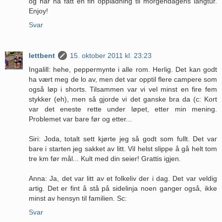
og har nå fått en fin oppladning til morgendagens langtur.
Enjoy!
Svar
lettbent
15. oktober 2011 kl. 23:23
Ingalill: hehe, peppermynte i alle rom. Herlig. Det kan godt
ha vært meg de lo av, men det var opptil flere campere som
også løp i shorts. Tilsammen var vi vel minst en fire fem
stykker (eh), men så gjorde vi det ganske bra da (c: Kort
var det eneste rette under løpet, etter min mening.
Problemet var bare før og etter...
Siri: Joda, totalt sett kjørte jeg så godt som fullt. Det var
bare i starten jeg sakket av litt. Vil helst slippe å gå helt tom
tre km før mål... Kult med din seier! Grattis igjen.
Anna: Ja, det var litt av et folkeliv der i dag. Det var veldig
artig. Det er fint å stå på sidelinja noen ganger også, ikke
minst av hensyn til familien. Sc:
Svar