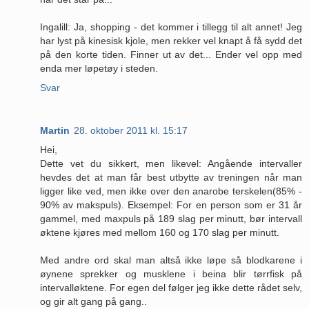
Ingalill: Ja, shopping - det kommer i tillegg til alt annet! Jeg
har lyst på kinesisk kjole, men rekker vel knapt å få sydd det
på den korte tiden. Finner ut av det... Ender vel opp med
enda mer løpetøy i steden.
Svar
Martin
28. oktober 2011 kl. 15:17
Hei,
Dette vet du sikkert, men likevel: Angående intervaller
hevdes det at man får best utbytte av treningen når man
ligger like ved, men ikke over den anarobe terskelen(85% -
90% av makspuls). Eksempel: For en person som er 31 år
gammel, med maxpuls på 189 slag per minutt, bør intervall
øktene kjøres med mellom 160 og 170 slag per minutt.
Med andre ord skal man altså ikke løpe så blodkarene i
øynene sprekker og musklene i beina blir tørrfisk på
intervalløktene. For egen del følger jeg ikke dette rådet selv,
og gir alt gang på gang..