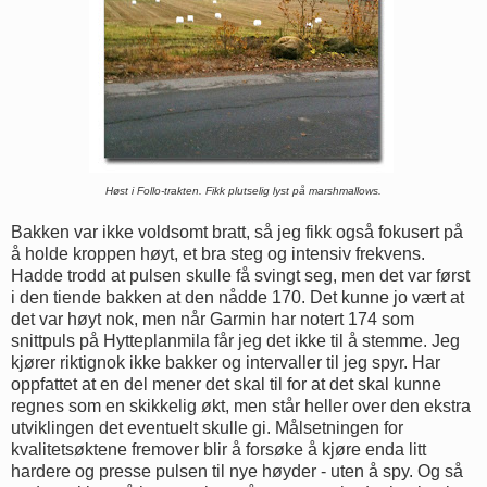
Høst i Follo-trakten. Fikk plutselig lyst på marshmallows.
Bakken var ikke voldsomt bratt, så jeg fikk også fokusert på
å holde kroppen høyt, et bra steg og intensiv frekvens.
Hadde trodd at pulsen skulle få svingt seg, men det var først
i den tiende bakken at den nådde 170. Det kunne jo vært at
det var høyt nok, men når Garmin har notert 174 som
snittpuls på Hytteplanmila får jeg det ikke til å stemme. Jeg
kjører riktignok ikke bakker og intervaller til jeg spyr. Har
oppfattet at en del mener det skal til for at det skal kunne
regnes som en skikkelig økt, men står heller over den ekstra
utviklingen det eventuelt skulle gi. Målsetningen for
kvalitetsøktene fremover blir å forsøke å kjøre enda litt
hardere og presse pulsen til nye høyder - uten å spy. Og så