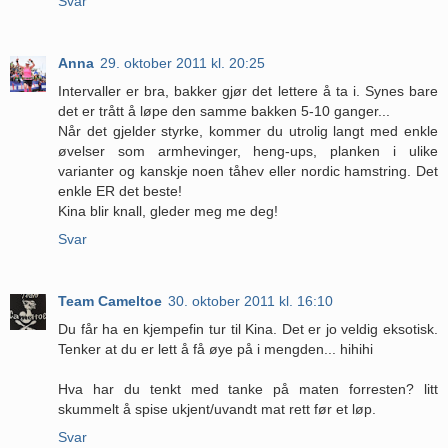
Svar
Anna
29. oktober 2011 kl. 20:25
Intervaller er bra, bakker gjør det lettere å ta i. Synes bare
det er trått å løpe den samme bakken 5-10 ganger...
Når det gjelder styrke, kommer du utrolig langt med enkle
øvelser som armhevinger, heng-ups, planken i ulike
varianter og kanskje noen tåhev eller nordic hamstring. Det
enkle ER det beste!
Kina blir knall, gleder meg me deg!
Svar
Team Cameltoe
30. oktober 2011 kl. 16:10
Du får ha en kjempefin tur til Kina. Det er jo veldig eksotisk.
Tenker at du er lett å få øye på i mengden... hihihi
Hva har du tenkt med tanke på maten forresten? litt
skummelt å spise ukjent/uvandt mat rett før et løp.
Svar