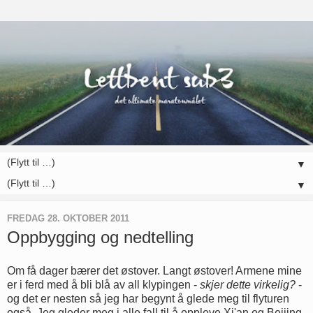
▼
▼
FREDAG 28. OKTOBER 2011
Oppbygging og nedtelling
Om få dager bærer det østover. Langt østover! Armene mine
er i ferd med å bli blå av all klypingen -
skjer dette virkelig?
-
og det er nesten så jeg har begynt å glede meg til flyturen
også. Jeg gleder meg i alle fall til å oppleve Xi'an og Beijing,