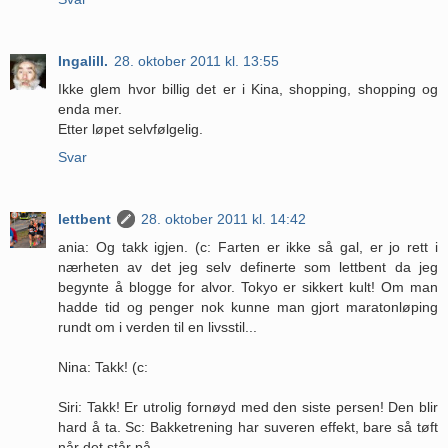
Ingalill.
28. oktober 2011 kl. 13:55
Ikke glem hvor billig det er i Kina, shopping, shopping og
enda mer.
Etter løpet selvfølgelig.
Svar
lettbent
28. oktober 2011 kl. 14:42
ania: Og takk igjen. (c: Farten er ikke så gal, er jo rett i
nærheten av det jeg selv definerte som lettbent da jeg
begynte å blogge for alvor. Tokyo er sikkert kult! Om man
hadde tid og penger nok kunne man gjort maratonløping
rundt om i verden til en livsstil...
Nina: Takk! (c:
Siri: Takk! Er utrolig fornøyd med den siste persen! Den blir
hard å ta. Sc: Bakketrening har suveren effekt, bare så tøft
når det står på...