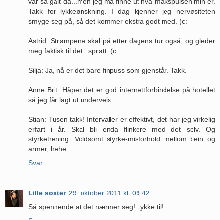
var så galt da...men jeg må finne ut hva makspulsen min er.
Takk for lykkeønskning. I dag kjenner jeg nervøsiteten
smyge seg på, så det kommer ekstra godt med. (c:
Astrid: Strømpene skal på etter dagens tur også, og gleder
meg faktisk til det...sprøtt. (c:
Silja: Ja, nå er det bare finpuss som gjenstår. Takk.
Anne Brit: Håper det er god internettforbindelse på hotellet
så jeg får lagt ut underveis.
Stian: Tusen takk! Intervaller er effektivt, det har jeg virkelig
erfart i år. Skal bli enda flinkere med det selv. Og
styrketrening. Voldsomt styrke-misforhold mellom bein og
armer, hehe.
Svar
Lille søster
29. oktober 2011 kl. 09:42
Så spennende at det nærmer seg! Lykke til!