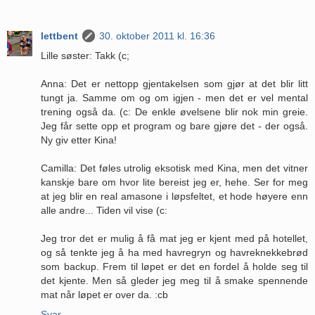
lettbent
30. oktober 2011 kl. 16:36
Lille søster: Takk (c;
Anna: Det er nettopp gjentakelsen som gjør at det blir litt
tungt ja. Samme om og om igjen - men det er vel mental
trening også da. (c: De enkle øvelsene blir nok min greie.
Jeg får sette opp et program og bare gjøre det - der også.
Ny giv etter Kina!
Camilla: Det føles utrolig eksotisk med Kina, men det vitner
kanskje bare om hvor lite bereist jeg er, hehe. Ser for meg
at jeg blir en real amasone i løpsfeltet, et hode høyere enn
alle andre... Tiden vil vise (c:
Jeg tror det er mulig å få mat jeg er kjent med på hotellet,
og så tenkte jeg å ha med havregryn og havreknekkebrød
som backup. Frem til løpet er det en fordel å holde seg til
det kjente. Men så gleder jeg meg til å smake spennende
mat når løpet er over da. :cb
Svar