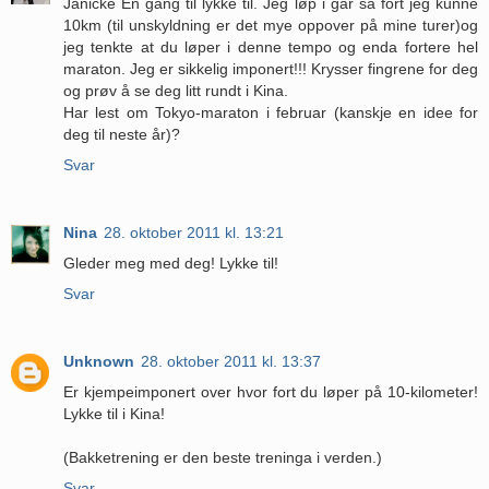
Janicke En gang til lykke til. Jeg løp i går så fort jeg kunne
10km (til unskyldning er det mye oppover på mine turer)og
jeg tenkte at du løper i denne tempo og enda fortere hel
maraton. Jeg er sikkelig imponert!!! Krysser fingrene for deg
og prøv å se deg litt rundt i Kina.
Har lest om Tokyo-maraton i februar (kanskje en idee for
deg til neste år)?
Svar
Nina
28. oktober 2011 kl. 13:21
Gleder meg med deg! Lykke til!
Svar
Unknown
28. oktober 2011 kl. 13:37
Er kjempeimponert over hvor fort du løper på 10-kilometer!
Lykke til i Kina!
(Bakketrening er den beste treninga i verden.)
Svar