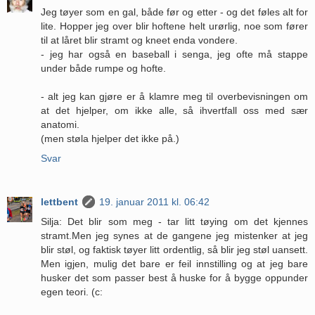
Jeg tøyer som en gal, både før og etter - og det føles alt for
lite. Hopper jeg over blir hoftene helt urørlig, noe som fører
til at låret blir stramt og kneet enda vondere.
- jeg har også en baseball i senga, jeg ofte må stappe
under både rumpe og hofte.
- alt jeg kan gjøre er å klamre meg til overbevisningen om
at det hjelper, om ikke alle, så ihvertfall oss med sær
anatomi.
(men støla hjelper det ikke på.)
Svar
lettbent
19. januar 2011 kl. 06:42
Silja: Det blir som meg - tar litt tøying om det kjennes
stramt.Men jeg synes at de gangene jeg mistenker at jeg
blir støl, og faktisk tøyer litt ordentlig, så blir jeg støl uansett.
Men igjen, mulig det bare er feil innstilling og at jeg bare
husker det som passer best å huske for å bygge oppunder
egen teori. (c: