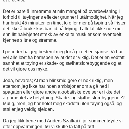
Det er bare å innrømme at min mangel på overbevisning i
forhold til tøyingens effekter grunner i utålmodighet. Når jeg
har brukt 45 minutter, en time, to eller mer på løping så frister
det ikke å bruke kostbar tid på tøying. I allefall ikke noe mer
enn litt halvhjertet strekk av enkelte muskler som eventuelt
kjennes slitne og stramme.
I perioder har jeg bestemt meg for å gi det en sjanse. Vi har
vel alle lært fra barnsben av at det er viktig. Det er en vedtatt
sannhet at tøying er skade- og stølhetsforebyggende og at
det vil gjøre oss myke.
Joda, bevares; At man blir smidigere er nok riktig, men
ettersom jeg ikke har noen ambisjoner om å gå ned i
spagaten eller gjøre andre akrobatiske øvelser er ikke det
argumentet av betydning. Skade- og stølhetsforebyggende?
Mulig, men jeg har holdt meg skadefri uten tøying også, og
støl er jeg veldig sjelden.
Da jeg fikk trene med Anders Szalkai i fjor sommer tøyde vi
etter oppvarmingen, før vi skulle ta fatt på tøff