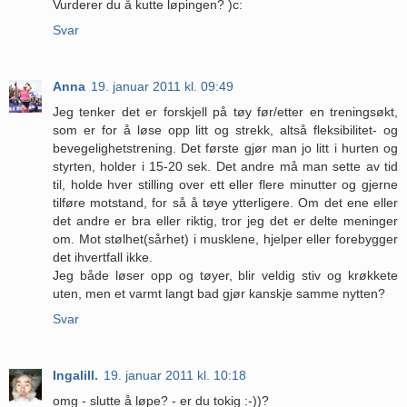
Vurderer du å kutte løpingen? )c:
Svar
Anna
19. januar 2011 kl. 09:49
Jeg tenker det er forskjell på tøy før/etter en treningsøkt,
som er for å løse opp litt og strekk, altså fleksibilitet- og
bevegelighetstrening. Det første gjør man jo litt i hurten og
styrten, holder i 15-20 sek. Det andre må man sette av tid
til, holde hver stilling over ett eller flere minutter og gjerne
tilføre motstand, for så å tøye ytterligere. Om det ene eller
det andre er bra eller riktig, tror jeg det er delte meninger
om. Mot stølhet(sårhet) i musklene, hjelper eller forebygger
det ihvertfall ikke.
Jeg både løser opp og tøyer, blir veldig stiv og krøkkete
uten, men et varmt langt bad gjør kanskje samme nytten?
Svar
Ingalill.
19. januar 2011 kl. 10:18
omg - slutte å løpe? - er du tokig :-))?