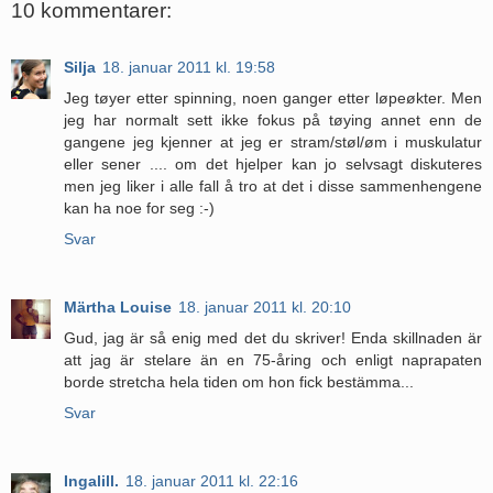
10 kommentarer:
Silja
18. januar 2011 kl. 19:58
Jeg tøyer etter spinning, noen ganger etter løpeøkter. Men
jeg har normalt sett ikke fokus på tøying annet enn de
gangene jeg kjenner at jeg er stram/støl/øm i muskulatur
eller sener .... om det hjelper kan jo selvsagt diskuteres
men jeg liker i alle fall å tro at det i disse sammenhengene
kan ha noe for seg :-)
Svar
Märtha Louise
18. januar 2011 kl. 20:10
Gud, jag är så enig med det du skriver! Enda skillnaden är
att jag är stelare än en 75-åring och enligt naprapaten
borde stretcha hela tiden om hon fick bestämma...
Svar
Ingalill.
18. januar 2011 kl. 22:16