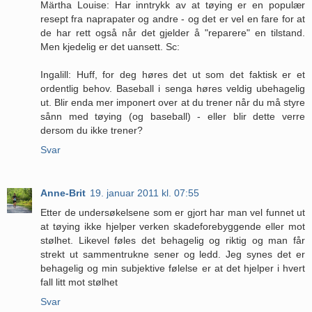
Märtha Louise: Har inntrykk av at tøying er en populær
resept fra naprapater og andre - og det er vel en fare for at
de har rett også når det gjelder å "reparere" en tilstand.
Men kjedelig er det uansett. Sc:
Ingalill: Huff, for deg høres det ut som det faktisk er et
ordentlig behov. Baseball i senga høres veldig ubehagelig
ut. Blir enda mer imponert over at du trener når du må styre
sånn med tøying (og baseball) - eller blir dette verre
dersom du ikke trener?
Svar
Anne-Brit
19. januar 2011 kl. 07:55
Etter de undersøkelsene som er gjort har man vel funnet ut
at tøying ikke hjelper verken skadeforebyggende eller mot
stølhet. Likevel føles det behagelig og riktig og man får
strekt ut sammentrukne sener og ledd. Jeg synes det er
behagelig og min subjektive følelse er at det hjelper i hvert
fall litt mot stølhet
Svar