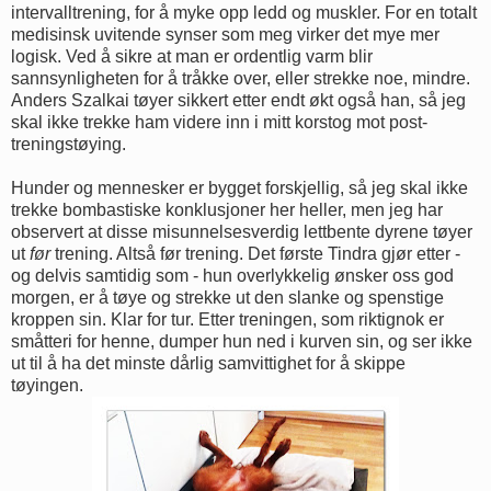
intervalltrening, for å myke opp ledd og muskler. For en totalt
medisinsk uvitende synser som meg virker det mye mer
logisk. Ved å sikre at man er ordentlig varm blir
sannsynligheten for å tråkke over, eller strekke noe, mindre.
Anders Szalkai tøyer sikkert etter endt økt også han, så jeg
skal ikke trekke ham videre inn i mitt korstog mot post-
treningstøying.
Hunder og mennesker er bygget forskjellig, så jeg skal ikke
trekke bombastiske konklusjoner her heller, men jeg har
observert at disse misunnelsesverdig lettbente dyrene tøyer
ut
før
trening. Altså før trening. Det første Tindra gjør etter -
og delvis samtidig som - hun overlykkelig ønsker oss god
morgen, er å tøye og strekke ut den slanke og spenstige
kroppen sin. Klar for tur. Etter treningen, som riktignok er
småtteri for henne, dumper hun ned i kurven sin, og ser ikke
ut til å ha det minste dårlig samvittighet for å skippe
tøyingen.