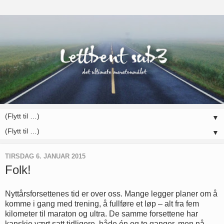
▼
▼
TIRSDAG 6. JANUAR 2015
Folk!
Nyttårsforsettenes tid er over oss. Mange legger planer om å
komme i gang med trening, å fullføre et løp – alt fra fem
kilometer til maraton og ultra. De samme forsettene har
kanskje vært satt tidligere, både én og to ganger, men nå