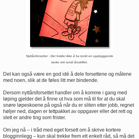
Nyttårsforsetter - Det holder ikke å ha tenkt en oppbyggende
tanke rett rundt årsskiftet.
Det kan også være en god idé å dele forsettene og målene
med noen, slik at de føles litt mer bindende.
Dersom nyttårsforsettet handler om å komme i gang med
løping gjelder det å finne ut hva som må til for at du skal
snøre løpeskoene på også når du er sliten etter jobb, regnet
høljer ned, dagen er tettpakket av oppgaver eller det rett og
slett er andre ting som frister.
Om jeg nå – i tråd med eget forsett om å skrive kortere
blogginnlegg – kun skal trekke frem ett enkelt råd, så må det