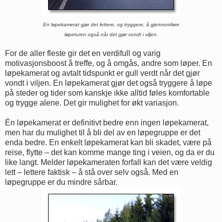
En løpekamerat gjør det lettere, og tryggere, å gjennomføre
løpeturen også når det gjør vondt i viljen.
For de aller fleste gir det en verdifull og varig
motivasjonsboost å treffe, og å omgås, andre som løper. En
løpekamerat og avtalt tidspunkt er gull verdt når det gjør
vondt i viljen. En løpekamerat gjør det også tryggere å løpe
på steder og tider som kanskje ikke alltid føles komfortable
og trygge alene. Det gir mulighet for økt variasjon.
Én løpekamerat er definitivt bedre enn ingen løpekamerat,
men har du mulighet til å bli del av en løpegruppe er det
enda bedre. En enkelt løpekamerat kan bli skadet, være på
reise, flytte – det kan komme mange ting i veien, og da er du
like langt. Melder løpekameraten forfall kan det være veldig
lett – lettere faktisk – å stå over selv også. Med en
løpegruppe er du mindre sårbar.