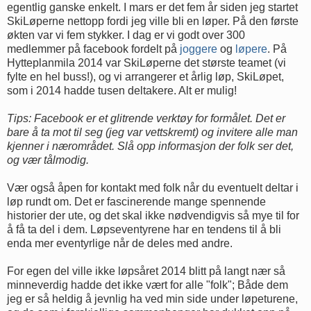
egentlig ganske enkelt. I mars er det fem år siden jeg startet
SkiLøperne nettopp fordi jeg ville bli en løper. På den første
økten var vi fem stykker. I dag er vi godt over 300
medlemmer på facebook fordelt på
joggere
og
løpere
. På
Hytteplanmila 2014 var SkiLøperne det største teamet (vi
fylte en hel buss!), og vi arrangerer et årlig løp, SkiLøpet,
som i 2014 hadde tusen deltakere. Alt er mulig!
Tips: Facebook er et glitrende verktøy for formålet. Det er
bare å ta mot til seg (jeg var vettskremt) og invitere alle man
kjenner i nærområdet. Slå opp informasjon der folk ser det,
og vær tålmodig.
Vær også åpen for kontakt med folk når du eventuelt deltar i
løp rundt om. Det er fascinerende mange spennende
historier der ute, og det skal ikke nødvendigvis så mye til for
å få ta del i dem. Løpseventyrene har en tendens til å bli
enda mer eventyrlige når de deles med andre.
For egen del ville ikke løpsåret 2014 blitt på langt nær så
minneverdig hadde det ikke vært for alle "folk"; Både dem
jeg er så heldig å jevnlig ha ved min side under løpeturene,