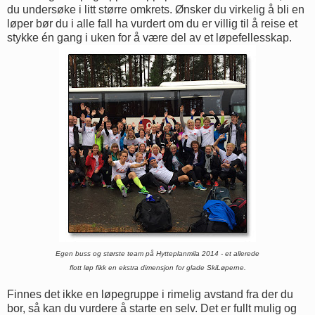
du undersøke i litt større omkrets. Ønsker du virkelig å bli en
løper bør du i alle fall ha vurdert om du er villig til å reise et
stykke én gang i uken for å være del av et løpefellesskap.
Egen buss og største team på Hytteplanmila 2014 - et allerede
flott løp fikk en ekstra dimensjon for glade SkiLøperne.
Finnes det ikke en løpegruppe i rimelig avstand fra der du
bor, så kan du vurdere å starte en selv. Det er fullt mulig og