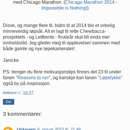
med Chicago Marathon. (
Chicago Marathon 2014 -
Impossible is Nothing!
)
Disse, og mange flere til, bidro til at 2014 ble et virkelig
minneverdig løpsår. Alt er lagt til rette Chewbacca-
prosjektets - og Lettbents - finaleår skal bli enda mer
innholdsrikt. Jeg gleder meg til opplevelser sammen med
både gamle og nye løpekamerater!
Janicke
PS: trenger du flere motivasjonstips finnes det 23 til under
fanen "
Reasons to run
", og kanskje kan fanen "
Løpelykke
"
også by på inspirasjon.
lettbent
kl.
18:37
Del
3 kommentarer:
Unknown
6. januar 2015 kl. 21:46