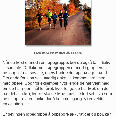
Løpsopplevelser blir større når de deles.
Når du først er med i en løpegruppe, bør du også ta initiativ
til samtale. Deltakerne i løpegruppen er med i gruppen
nettopp for det sosiale, ellers hadde de løpt på egenhånd.
Det er derfor stort sett latterlig enkelt å komme i prat med
medløpere. Spør for eksempel hvor lenge de har vært med,
om de har noen mål for året, hvor lenge de har løpt, om de
har deltatt i løp, hvilke sko de løper med – stort sett hva som
helst løperelatert funker for å komme i gang. Vi er veldig
enkle sånn.
Er det ingen løpegruppe å oppspore akkurat der du bor, kan