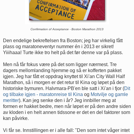
Confirmation of Acceptance - Boston Marathon 2013
Den endelige bekreftelsen fra Boston; jeg har virkelig fått
plass og maratoneventyr nummer én i 2013 er sikret!
Yiiihaaa! Turte ikke tro helt på det før denne var på plass.
Men nå får fokus være på det som ligger nærmest. Tre
dagers mellomlanding hjemme og så er kofferten pakket
igjen. Jeg har fått et oppdrag knyttet til Xi'an City Wall Half
Marathon, så i morgen er det retur til Kina og løpet på den
historiske bymuren. Halvmara-PB'en ble satt i Xi'an i fjor (
Dit
og tilbake igjen - maratonreise til Kina
og
Motvilje og gamle
meritter
). Kan jeg senke den i år? Jeg innbiller meg at
formen er hakket bedre, men når løpet er på den andre siden
av kloden i en helt annen tidssone er det en del faktorer som
kan påvirke.
Vi får se. Innstillingen er i alle fall: "Den som intet våger intet