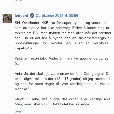
lettbent
31. oktober 2012 kl. 08:56
Siri: Overhodet IKKE klar for supertøy, luer og votter - men
som du sier, vi har ikke noe valg. Elsker å kaste meg ut i
tanker om PB, men frykten tar meg alltid når det nærmer
seg. Da er det fint å bygge opp en sikkerhetsmargin av
unnskyldninger for hvorfor jeg eventuelt mislykkes...
Tåpelig? ja.
Kristine: Tusen takk! Andre år, men like spennende uansett.
(c:
Ania: Ja, det skulle jo være en av de fem. Den gang ei. Det
er heldigvis mildere der (12 - 17 grader) så jeg rømmer is
og snø for noen dager til. Vær forsiktig der ute. Har du
piggsko?
Klevstul: Hehe, må pugge det ordet...eller kanskje ikke.
Men, moro skal bli! (c: Hold fortet her så lenge.
Svar