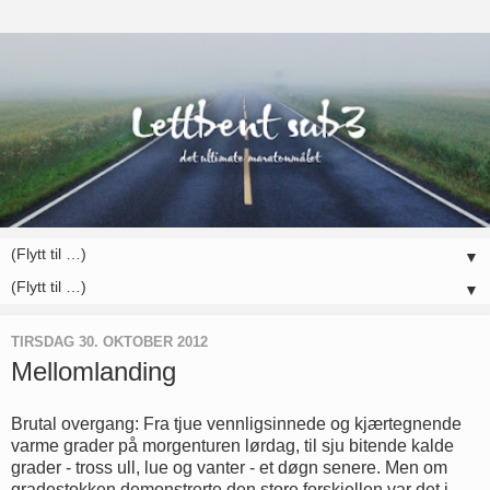
▼
▼
TIRSDAG 30. OKTOBER 2012
Mellomlanding
Brutal overgang: Fra tjue vennligsinnede og kjærtegnende
varme grader på morgenturen lørdag, til sju bitende kalde
grader - tross ull, lue og vanter - et døgn senere. Men om
gradestokken demonstrerte den store forskjellen var det i