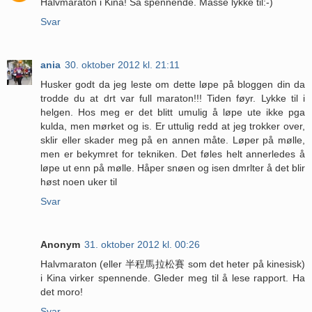
Halvmaraton i Kina! Så spennende. Masse lykke til:-)
Svar
ania
30. oktober 2012 kl. 21:11
Husker godt da jeg leste om dette løpe på bloggen din da
trodde du at drt var full maraton!!! Tiden føyr. Lykke til i
helgen. Hos meg er det blitt umulig å løpe ute ikke pga
kulda, men mørket og is. Er uttulig redd at jeg trokker over,
sklir eller skader meg på en annen måte. Løper på mølle,
men er bekymret for tekniken. Det føles helt annerledes å
løpe ut enn på mølle. Håper snøen og isen dmrlter å det blir
høst noen uker til
Svar
Anonym
31. oktober 2012 kl. 00:26
Halvmaraton (eller 半程馬拉松賽 som det heter på kinesisk)
i Kina virker spennende. Gleder meg til å lese rapport. Ha
det moro!
Svar