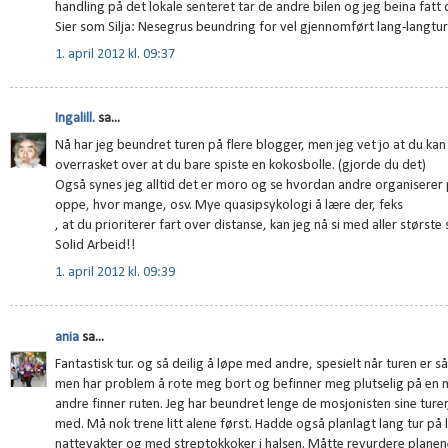
handling på det lokale senteret tar de andre bilen og jeg beina fatt 
Sier som Silja: Nesegrus beundring for vel gjennomført lang-langtur
1. april 2012 kl. 09:37
Ingalill.
sa...
Nå har jeg beundret turen på flere blogger, men jeg vet jo at du kan 
overrasket over at du bare spiste en kokosbolle. (gjorde du det)
Også synes jeg alltid det er moro og se hvordan andre organiserer p
oppe, hvor mange, osv. Mye quasipsykologi å lære der, feks
, at du prioriterer fart over distanse, kan jeg nå si med aller største 
Solid Arbeid!!
1. april 2012 kl. 09:39
ania
sa...
Fantastisk tur. og så deilig å løpe med andre, spesielt når turen er s
men har problem å rote meg bort og befinner meg plutselig på en mo
andre finner ruten. Jeg har beundret lenge de mosjonisten sine turer,
med. Må nok trene litt alene først. Hadde også planlagt lang tur på 
nattevakter og med streptokkoker i halsen. Måtte revurdere planen