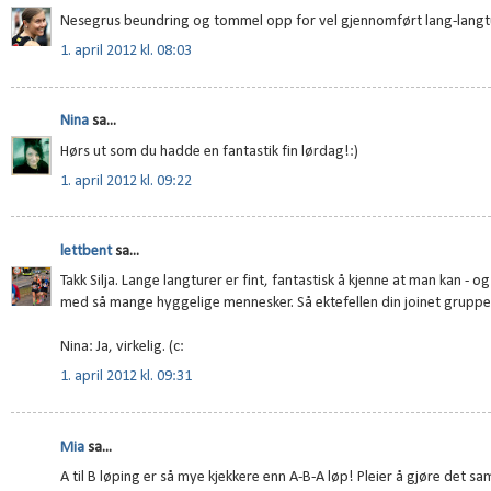
Nesegrus beundring og tommel opp for vel gjennomført lang-langtur 
1. april 2012 kl. 08:03
Nina
sa...
Hørs ut som du hadde en fantastik fin lørdag!:)
1. april 2012 kl. 09:22
lettbent
sa...
Takk Silja. Lange langturer er fint, fantastisk å kjenne at man kan -
med så mange hyggelige mennesker. Så ektefellen din joinet gruppe
Nina: Ja, virkelig. (c:
1. april 2012 kl. 09:31
Mia
sa...
A til B løping er så mye kjekkere enn A-B-A løp! Pleier å gjøre det sam