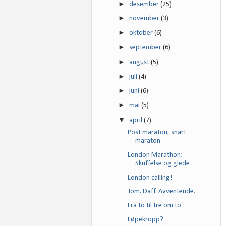
►
desember
(25)
►
november
(3)
►
oktober
(6)
►
september
(6)
►
august
(5)
►
juli
(4)
►
juni
(6)
►
mai
(5)
▼
april
(7)
Post maraton, snart
maraton
London Marathon:
Skuffelse og glede
London calling!
Tom. Daff. Avventende.
Fra to til tre om to
Løpekropp?