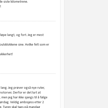
de siste kilometrene.
!
løpe langt, og fort. Jeg er mest
ulsklokkene sine. Hvilke felt som er
sikkerhet!
å lang. Jeg prøver også nye ruter,
torvei. Derfor er det lurt at
 men jeg har ikke sjangs til å følge
lørdag. Veldig ambisjøss etter 2
e. Turen skal taes på mandag