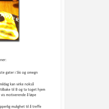
nner:
este gater i Ski og omegn
kmildag kan virke nokså
 tilbake til B og ta toget hjem
t vis motiverende å løpe
erlig mulighet til å treffe