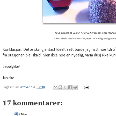
Raus distanse på Garmin + stor velfylt London-kopp med en
+ kokosbolle + restitusjon i stor, myk stol
= deilig lørdagsett
Konklusjon: Dette skal gjentas! Ideelt sett burde jeg hatt noe tørt/v
fra stasjonen ble iskald. Men ikke noe en nydelig, varm dusj ikke kun
Løpelykke!
Janicke
Lagt inn av
lettbent
kl.
07:38
17 kommentarer:
Silja
sa...