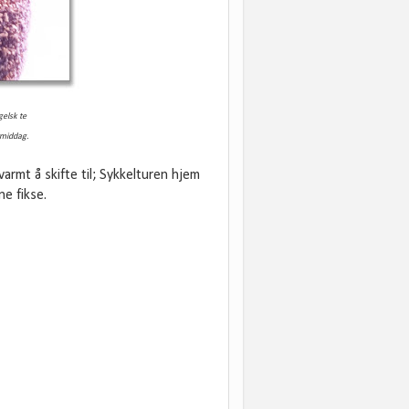
gelsk
te
ermiddag.
armt å skifte til; Sykkelturen hjem
ne fikse.