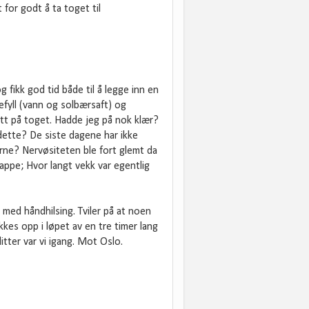
 for godt å ta toget til
g fikk god tid både til å legge inn en
kefyll (vann og solbærsaft) og
att på toget. Hadde jeg på nok klær?
 dette? De siste dagene har ikke
rne? Nervøsiteten ble fort glemt da
ppe; Hvor langt vekk var egentlig
 med håndhilsing. Tviler på at noen
kes opp i løpet av en tre timer lang
itter var vi igang. Mot Oslo.