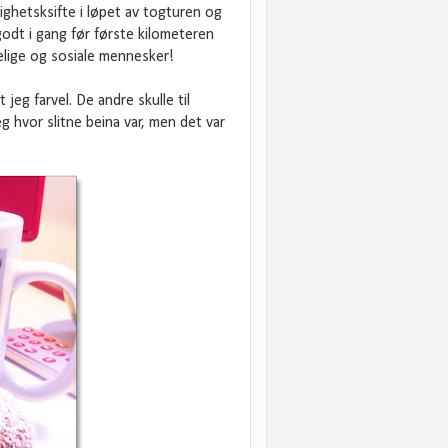
ghetsksifte i løpet av togturen og
godt i gang før første kilometeren
elige og sosiale mennesker!
eg farvel. De andre skulle til
 hvor slitne beina var, men det var