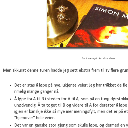
For å være på den sikre siden.
Men akkurat denne turen hadde jeg sett ekstra frem til av flere gru
Det er stas å løpe på nye, ukjente veier; Jeg har tråkket de fl
rimelig mange ganger nå.
Å løpe fra A til B i steden for A til A, som på en tung dørstok
unødvendig. Å ta toget til B og videre til A for deretter å løpe
igjen er kanskje ikke så mye mer meningsfylt, men det er på e
"hjemover" hele veien.
Det var en ganske stor gjeng som skulle løpe, og dermed en ypp