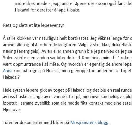
andre likesinnede - jepp, andre løpenerder - som også fant det
Hakadal for deretter å løpe tilbake.
Rett og slett et lite løpeeventyr.
Å stille klokken var naturligvis helt bortkastet. Jeg våknet lenge før o
arbeidsøkt og til å forberede langturen. Valg av sko, klær, drikkeflas
næring (energigels). Av en eller annen grunn ble jeg nervøs da jeg s
Solen skinte men vinden var bitende kald. Kom beina mine til å orke
vært oppmuntrende i så måte. Og hvordan er egentlig de andre løpe
Anna
kom på toget på Holmlia, men gjenoppstod under neste togeta
Hakadal?
Hele sytten løpere gikk av toget på Hakadal og det ble en real runde
av oss husket mange av navnene etterpå, men mye kan heldigvis pluk
løpetur. I samme øyeblikk som alle hadde fått kontakt med sine satell
Hjemover.
Turen er dokumenter med bilder på
Mosjonistens blogg
.