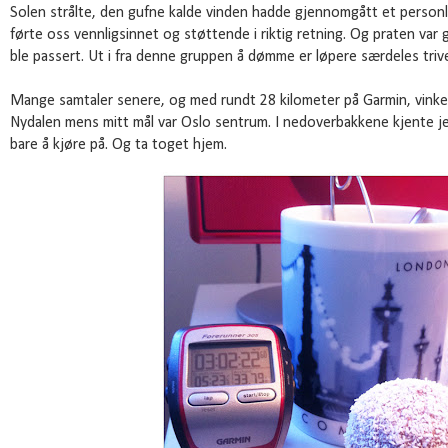
Solen strålte, den gufne kalde vinden hadde gjennomgått et personli
førte oss vennligsinnet og støttende i riktig retning. Og praten var 
ble passert. Ut i fra denne gruppen å dømme er løpere særdeles triv
Mange samtaler senere, og med rundt 28 kilometer på Garmin, vinket j
Nydalen mens mitt mål var Oslo sentrum. I nedoverbakkene kjente jeg
bare å kjøre på. Og ta toget hjem.