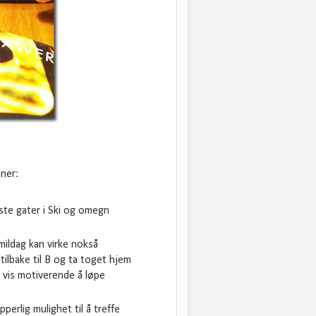
nner:
este gater i Ski og omegn
kmildag kan virke nokså
 tilbake til B og ta toget hjem
t vis motiverende å løpe
erlig mulighet til å treffe