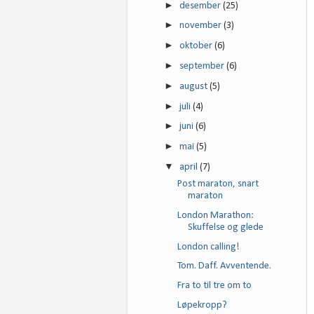
►
desember
(25)
►
november
(3)
►
oktober
(6)
►
september
(6)
►
august
(5)
►
juli
(4)
►
juni
(6)
►
mai
(5)
▼
april
(7)
Post maraton, snart
maraton
London Marathon:
Skuffelse og glede
London calling!
Tom. Daff. Avventende.
Fra to til tre om to
Løpekropp?