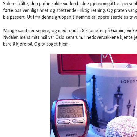
Solen strålte, den gufne kalde vinden hadde gjennomgått et personli
førte oss vennligsinnet og støttende i riktig retning. Og praten var 
ble passert. Ut i fra denne gruppen å dømme er løpere særdeles triv
Mange samtaler senere, og med rundt 28 kilometer på Garmin, vinket j
Nydalen mens mitt mål var Oslo sentrum. I nedoverbakkene kjente jeg
bare å kjøre på. Og ta toget hjem.