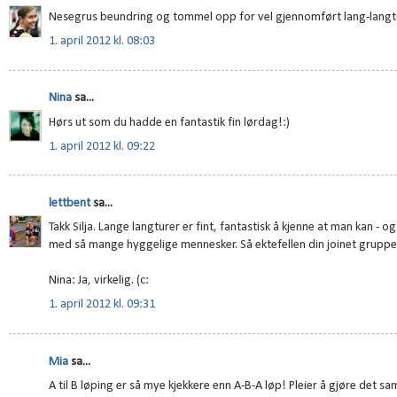
Nesegrus beundring og tommel opp for vel gjennomført lang-langtur 
1. april 2012 kl. 08:03
Nina
sa...
Hørs ut som du hadde en fantastik fin lørdag!:)
1. april 2012 kl. 09:22
lettbent
sa...
Takk Silja. Lange langturer er fint, fantastisk å kjenne at man kan -
med så mange hyggelige mennesker. Så ektefellen din joinet gruppe
Nina: Ja, virkelig. (c:
1. april 2012 kl. 09:31
Mia
sa...
A til B løping er så mye kjekkere enn A-B-A løp! Pleier å gjøre det sam