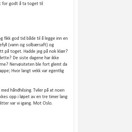
 for godt å ta toget til
g fikk god tid både til å legge inn en
kefyll (vann og solbærsaft) og
att på toget. Hadde jeg på nok klær?
 dette? De siste dagene har ikke
rne? Nervøsiteten ble fort glemt da
ppe; Hvor langt vekk var egentlig
 med håndhilsing. Tviler på at noen
kes opp i løpet av en tre timer lang
itter var vi igang. Mot Oslo.