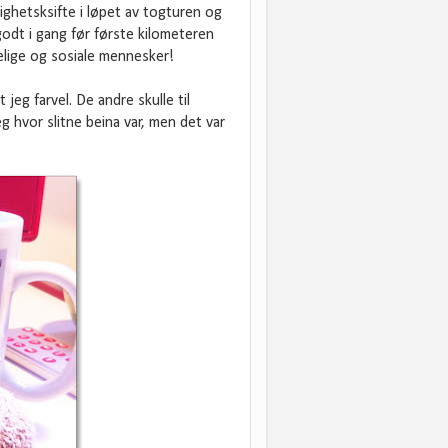
ghetsksifte i løpet av togturen og
godt i gang før første kilometeren
elige og sosiale mennesker!
eg farvel. De andre skulle til
 hvor slitne beina var, men det var