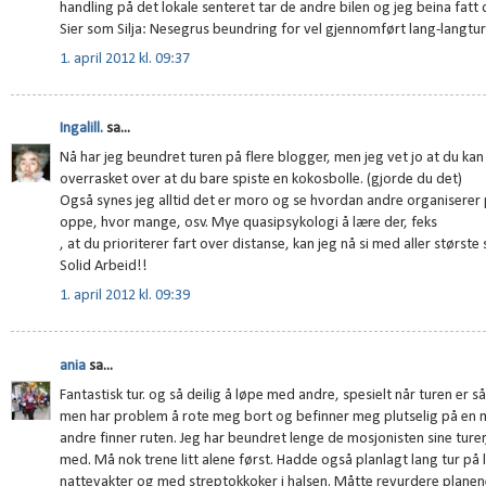
handling på det lokale senteret tar de andre bilen og jeg beina fatt 
Sier som Silja: Nesegrus beundring for vel gjennomført lang-langtur
1. april 2012 kl. 09:37
Ingalill.
sa...
Nå har jeg beundret turen på flere blogger, men jeg vet jo at du kan 
overrasket over at du bare spiste en kokosbolle. (gjorde du det)
Også synes jeg alltid det er moro og se hvordan andre organiserer p
oppe, hvor mange, osv. Mye quasipsykologi å lære der, feks
, at du prioriterer fart over distanse, kan jeg nå si med aller største 
Solid Arbeid!!
1. april 2012 kl. 09:39
ania
sa...
Fantastisk tur. og så deilig å løpe med andre, spesielt når turen er s
men har problem å rote meg bort og befinner meg plutselig på en mo
andre finner ruten. Jeg har beundret lenge de mosjonisten sine turer,
med. Må nok trene litt alene først. Hadde også planlagt lang tur på 
nattevakter og med streptokkoker i halsen. Måtte revurdere planen