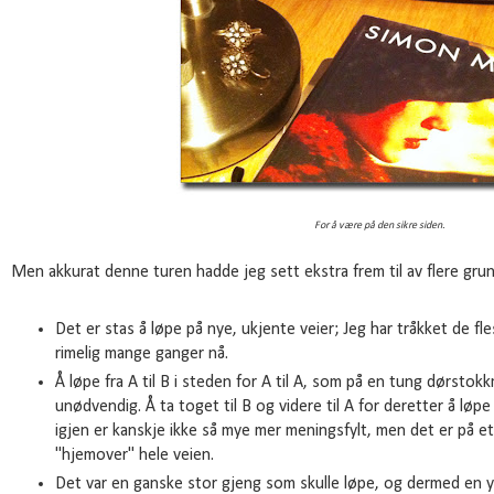
For å være på den sikre siden.
Men akkurat denne turen hadde jeg sett ekstra frem til av flere gru
Det er stas å løpe på nye, ukjente veier; Jeg har tråkket de fl
rimelig mange ganger nå.
Å løpe fra A til B i steden for A til A, som på en tung dørstok
unødvendig. Å ta toget til B og videre til A for deretter å løpe
igjen er kanskje ikke så mye mer meningsfylt, men det er på e
"hjemover" hele veien.
Det var en ganske stor gjeng som skulle løpe, og dermed en ypp