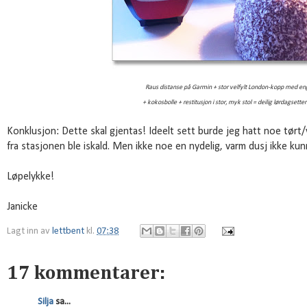
Raus distanse på Garmin + stor velfylt London-kopp med en
+ kokosbolle + restitusjon i stor, myk stol
= deilig lørdagsett
Konklusjon: Dette skal gjentas! Ideelt sett burde jeg hatt noe tørt/v
fra stasjonen ble iskald. Men ikke noe en nydelig, varm dusj ikke kun
Løpelykke!
Janicke
Lagt inn av
lettbent
kl.
07:38
17 kommentarer:
Silja
sa...