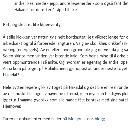
andre likesinnede - jepp, andre løpenerder - som også fant det
Hakadal for deretter å løpe tilbake.
Rett og slett et lite løpeeventyr.
Å stille klokken var naturligvis helt bortkastet. Jeg våknet lenge før o
arbeidsøkt og til å forberede langturen. Valg av sko, klær, drikkeflas
næring (energigels). Av en eller annen grunn ble jeg nervøs da jeg s
Solen skinte men vinden var bitende kald. Kom beina mine til å orke
vært oppmuntrende i så måte. Og hvordan er egentlig de andre løpe
Anna
kom på toget på Holmlia, men gjenoppstod under neste togeta
Hakadal?
Hele sytten løpere gikk av toget på Hakadal og det ble en real runde
av oss husket mange av navnene etterpå, men mye kan heldigvis pluk
løpetur. I samme øyeblikk som alle hadde fått kontakt med sine satell
Hjemover.
Turen er dokumenter med bilder på
Mosjonistens blogg
.