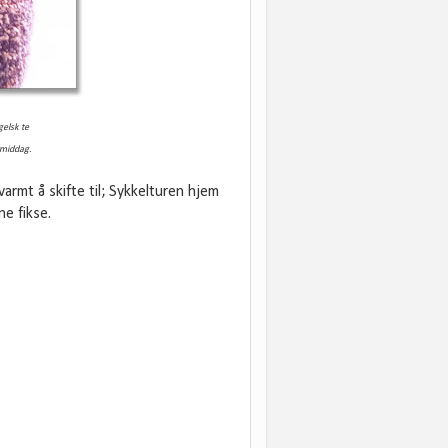
gelsk
te
ermiddag.
armt å skifte til; Sykkelturen hjem
ne fikse.