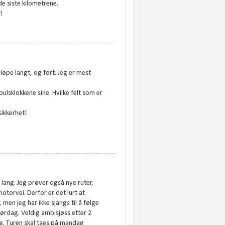
de siste kilometrene.
!
løpe langt, og fort. Jeg er mest
ulsklokkene sine. Hvilke felt som er
sikkerhet!
å lang. Jeg prøver også nye ruter,
torvei. Derfor er det lurt at
 men jeg har ikke sjangs til å følge
lørdag. Veldig ambisjøss etter 2
e. Turen skal taes på mandag