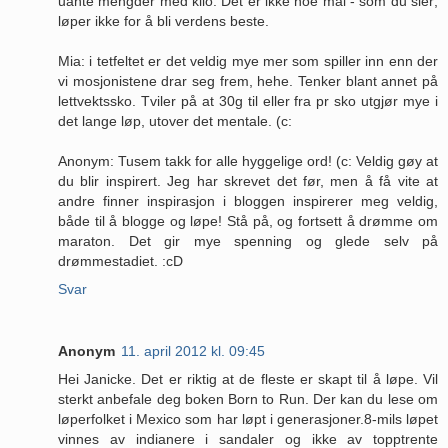
uante mengder med kilo. Det er ikke noe mål - som du sier;
løper ikke for å bli verdens beste.
Mia: i tetfeltet er det veldig mye mer som spiller inn enn der
vi mosjonistene drar seg frem, hehe. Tenker blant annet på
lettvektssko. Tviler på at 30g til eller fra pr sko utgjør mye i
det lange løp, utover det mentale. (c:
Anonym: Tusem takk for alle hyggelige ord! (c: Veldig gøy at
du blir inspirert. Jeg har skrevet det før, men å få vite at
andre finner inspirasjon i bloggen inspirerer meg veldig,
både til å blogge og løpe! Stå på, og fortsett å drømme om
maraton. Det gir mye spenning og glede selv på
drømmestadiet. :cD
Svar
Anonym
11. april 2012 kl. 09:45
Hei Janicke. Det er riktig at de fleste er skapt til å løpe. Vil
sterkt anbefale deg boken Born to Run. Der kan du lese om
løperfolket i Mexico som har løpt i generasjoner.8-mils løpet
vinnes av indianere i sandaler og ikke av topptrente