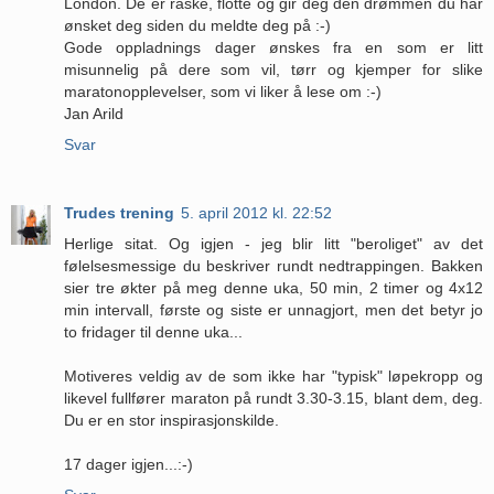
London. De er raske, flotte og gir deg den drømmen du har
ønsket deg siden du meldte deg på :-)
Gode oppladnings dager ønskes fra en som er litt
misunnelig på dere som vil, tørr og kjemper for slike
maratonopplevelser, som vi liker å lese om :-)
Jan Arild
Svar
Trudes trening
5. april 2012 kl. 22:52
Herlige sitat. Og igjen - jeg blir litt "beroliget" av det
følelsesmessige du beskriver rundt nedtrappingen. Bakken
sier tre økter på meg denne uka, 50 min, 2 timer og 4x12
min intervall, første og siste er unnagjort, men det betyr jo
to fridager til denne uka...
Motiveres veldig av de som ikke har "typisk" løpekropp og
likevel fullfører maraton på rundt 3.30-3.15, blant dem, deg.
Du er en stor inspirasjonskilde.
17 dager igjen...:-)