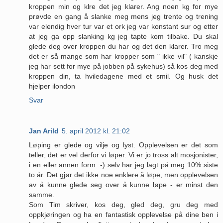
kroppen min og klre det jeg klarer. Ang noen kg for mye
prøvde en gang å slanke meg mens jeg trente og trening
var elendig hver tur var et ork jeg var konstant sur og etter
at jeg ga opp slanking kg jeg tapte kom tilbake. Du skal
glede deg over kroppen du har og det den klarer. Tro meg
det er så mange som har kropper som " ikke vil" ( kanskje
jeg har sett for mye på jobben på sykehus) så kos deg med
kroppen din, ta hviledagene med et smil. Og husk det
hjelper ilondon
Svar
Jan Arild
5. april 2012 kl. 21:02
Løping er glede og vilje og lyst. Opplevelsen er det som
teller, det er vel derfor vi løper. Vi er jo tross alt mosjonister,
i en eller annen form :-) selv har jeg lagt på meg 10% siste
to år. Det gjør det ikke noe enklere å løpe, men opplevelsen
av å kunne glede seg over å kunne løpe - er minst den
samme.
Som Tim skriver, kos deg, gled deg, gru deg med
oppkjøringen og ha en fantastisk opplevelse på dine ben i