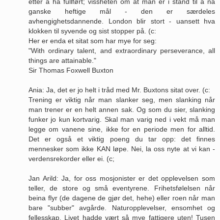
etter å ha fullført; vissheten om at man er i stand til å nå
ganske heftige mål - den er særdeles
avhengighetsdannende. London blir stort - uansett hva
klokken til syvende og sist stopper på. (c:
Her er enda et sitat som har mye for seg:
"With ordinary talent, and extraordinary perseverance, all
things are attainable."
Sir Thomas Foxwell Buxton
Ania: Ja, det er jo helt i tråd med Mr. Buxtons sitat over. (c:
Trening er viktig når man slanker seg, men slanking når
man trener er en helt annen sak. Og som du sier, slanking
funker jo kun kortvarig. Skal man varig ned i vekt må man
legge om vanene sine, ikke for en periode men for alltid.
Det er også et viktig poeng du tar opp: det finnes
mennesker som ikke KAN løpe. Nei, la oss nyte at vi kan -
verdensrekorder eller ei. (c;
Jan Arild: Ja, for oss mosjonister er det opplevelsen som
teller, de store og små eventyrene. Frihetsfølelsen når
beina flyr (de dagene de gjør det, hehe) eller roen når man
bare "subber" avgårde. Naturopplevelser, ensomhet og
fellesskap. Livet hadde vært så mye fattigere uten! Tusen