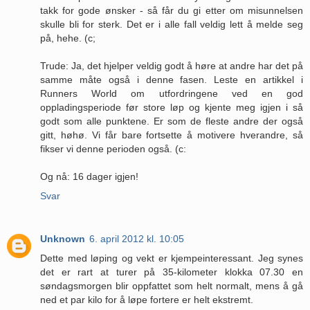
takk for gode ønsker - så får du gi etter om misunnelsen
skulle bli for sterk. Det er i alle fall veldig lett å melde seg
på, hehe. (c;
Trude: Ja, det hjelper veldig godt å høre at andre har det på
samme måte også i denne fasen. Leste en artikkel i
Runners World om utfordringene ved en god
oppladingsperiode før store løp og kjente meg igjen i så
godt som alle punktene. Er som de fleste andre der også
gitt, høhø. Vi får bare fortsette å motivere hverandre, så
fikser vi denne perioden også. (c:
Og nå: 16 dager igjen!
Svar
Unknown
6. april 2012 kl. 10:05
Dette med løping og vekt er kjempeinteressant. Jeg synes
det er rart at turer på 35-kilometer klokka 07.30 en
søndagsmorgen blir oppfattet som helt normalt, mens å gå
ned et par kilo for å løpe fortere er helt ekstremt.