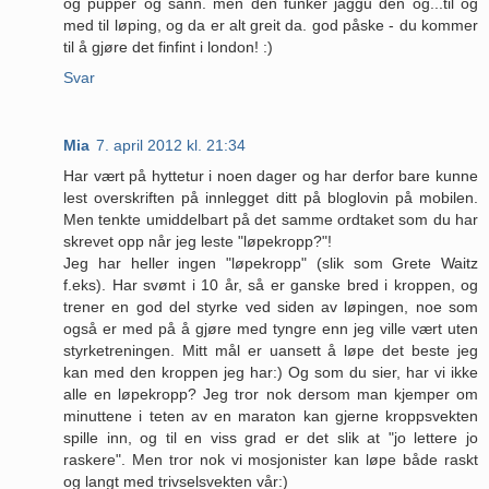
og pupper og sånn. men den funker jaggu den og...til og
med til løping, og da er alt greit da. god påske - du kommer
til å gjøre det finfint i london! :)
Svar
Mia
7. april 2012 kl. 21:34
Har vært på hyttetur i noen dager og har derfor bare kunne
lest overskriften på innlegget ditt på bloglovin på mobilen.
Men tenkte umiddelbart på det samme ordtaket som du har
skrevet opp når jeg leste "løpekropp?"!
Jeg har heller ingen "løpekropp" (slik som Grete Waitz
f.eks). Har svømt i 10 år, så er ganske bred i kroppen, og
trener en god del styrke ved siden av løpingen, noe som
også er med på å gjøre med tyngre enn jeg ville vært uten
styrketreningen. Mitt mål er uansett å løpe det beste jeg
kan med den kroppen jeg har:) Og som du sier, har vi ikke
alle en løpekropp? Jeg tror nok dersom man kjemper om
minuttene i teten av en maraton kan gjerne kroppsvekten
spille inn, og til en viss grad er det slik at "jo lettere jo
raskere". Men tror nok vi mosjonister kan løpe både raskt
og langt med trivselsvekten vår:)