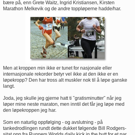
bære på, enn Grete Waitz, Ingrid Kristiansen, Kirsten
Marathon Melkevik og de andre toppløperne hadde/har.
Men at kroppen min ikke er tunet for nasjonale eller
internasjonale rekorder betyr vel ikke at den ikke er en
løpekropp? Den har tross alt muskler nok til å løpe ganske
langt.
Joda, jeg skulle jeg gjerne hatt ti "gratisminutter" når jeg
løper mine neste maraton, men inntil det får jeg løpe med
den løpekroppen jeg har.
Som en naturlig oppfølging - og avslutning - på
tankedrodlingen rundt dette dukket følgende Bill Rodgers-
sitat opp fra Runners Worlds daily kick in the butt for et par