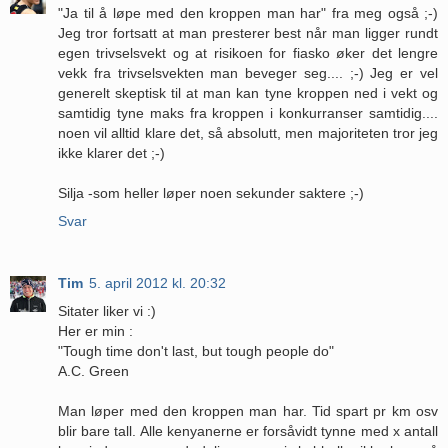
"Ja til å løpe med den kroppen man har" fra meg også ;-)
Jeg tror fortsatt at man presterer best når man ligger rundt
egen trivselsvekt og at risikoen for fiasko øker det lengre
vekk fra trivselsvekten man beveger seg.... ;-) Jeg er vel
generelt skeptisk til at man kan tyne kroppen ned i vekt og
samtidig tyne maks fra kroppen i konkurranser samtidig....
noen vil alltid klare det, så absolutt, men majoriteten tror jeg
ikke klarer det ;-)
Silja -som heller løper noen sekunder saktere ;-)
Svar
Tim
5. april 2012 kl. 20:32
Sitater liker vi :)
Her er min :
"Tough time don't last, but tough people do"
A.C. Green
Man løper med den kroppen man har. Tid spart pr km osv
blir bare tall. Alle kenyanerne er forsåvidt tynne med x antall