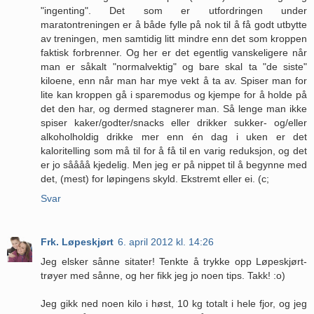
"ingenting". Det som er utfordringen under
maratontreningen er å både fylle på nok til å få godt utbytte
av treningen, men samtidig litt mindre enn det som kroppen
faktisk forbrenner. Og her er det egentlig vanskeligere når
man er såkalt "normalvektig" og bare skal ta "de siste"
kiloene, enn når man har mye vekt å ta av. Spiser man for
lite kan kroppen gå i sparemodus og kjempe for å holde på
det den har, og dermed stagnerer man. Så lenge man ikke
spiser kaker/godter/snacks eller drikker sukker- og/eller
alkoholholdig drikke mer enn én dag i uken er det
kaloritelling som må til for å få til en varig reduksjon, og det
er jo såååå kjedelig. Men jeg er på nippet til å begynne med
det, (mest) for løpingens skyld. Ekstremt eller ei. (c;
Svar
Frk. Løpeskjørt
6. april 2012 kl. 14:26
Jeg elsker sånne sitater! Tenkte å trykke opp Løpeskjørt-
trøyer med sånne, og her fikk jeg jo noen tips. Takk! :o)
Jeg gikk ned noen kilo i høst, 10 kg totalt i hele fjor, og jeg