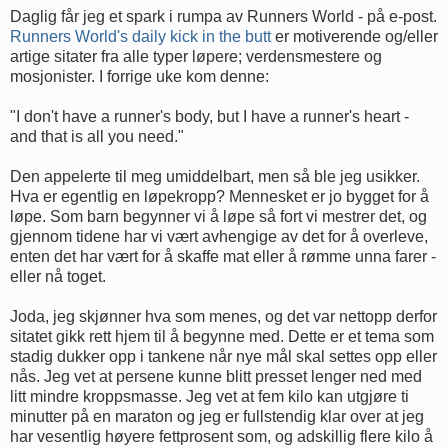
Daglig får jeg et spark i rumpa av Runners World - på e-post.
Runners World's daily kick in the butt
er motiverende og/eller
artige sitater fra alle typer løpere; verdensmestere og
mosjonister. I forrige uke kom denne:
"I don't have a runner's body, but I have a runner's heart -
and that is all you need."
Den appelerte til meg umiddelbart, men så ble jeg usikker.
Hva er egentlig en løpekropp? Mennesket er jo bygget for å
løpe. Som barn begynner vi å løpe så fort vi mestrer det, og
gjennom tidene har vi vært avhengige av det for å overleve,
enten det har vært for å skaffe mat eller å rømme unna farer -
eller nå toget.
Joda, jeg skjønner hva som menes, og det var nettopp derfor
sitatet gikk rett hjem til å begynne med. Dette er et tema som
stadig dukker opp i tankene når nye mål skal settes opp eller
nås. Jeg vet at persene kunne blitt presset lenger ned med
litt mindre kroppsmasse. Jeg vet at fem kilo kan utgjøre ti
minutter på en maraton og jeg er fullstendig klar over at jeg
har vesentlig høyere fettprosent som, og adskillig flere kilo å