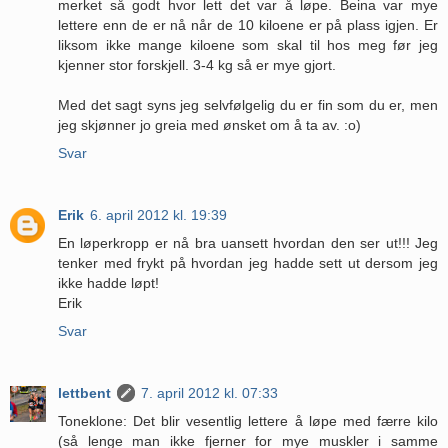
merket så godt hvor lett det var å løpe. Beina var mye
lettere enn de er nå når de 10 kiloene er på plass igjen. Er
liksom ikke mange kiloene som skal til hos meg før jeg
kjenner stor forskjell. 3-4 kg så er mye gjort.
Med det sagt syns jeg selvfølgelig du er fin som du er, men
jeg skjønner jo greia med ønsket om å ta av. :o)
Svar
Erik
6. april 2012 kl. 19:39
En løperkropp er nå bra uansett hvordan den ser ut!!! Jeg
tenker med frykt på hvordan jeg hadde sett ut dersom jeg
ikke hadde løpt!
Erik
Svar
lettbent
7. april 2012 kl. 07:33
Toneklone: Det blir vesentlig lettere å løpe med færre kilo
(så lenge man ikke fjerner for mye muskler i samme