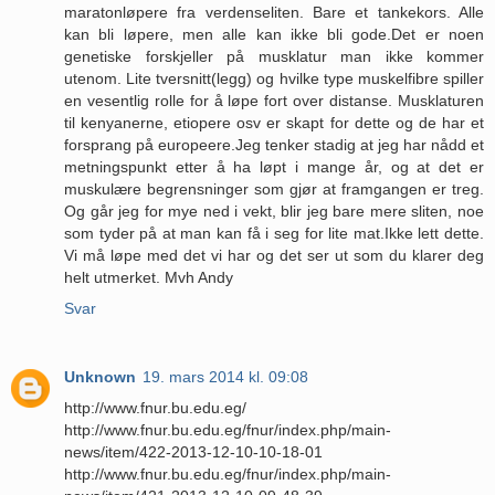
maratonløpere fra verdenseliten. Bare et tankekors. Alle
kan bli løpere, men alle kan ikke bli gode.Det er noen
genetiske forskjeller på musklatur man ikke kommer
utenom. Lite tversnitt(legg) og hvilke type muskelfibre spiller
en vesentlig rolle for å løpe fort over distanse. Musklaturen
til kenyanerne, etiopere osv er skapt for dette og de har et
forsprang på europeere.Jeg tenker stadig at jeg har nådd et
metningspunkt etter å ha løpt i mange år, og at det er
muskulære begrensninger som gjør at framgangen er treg.
Og går jeg for mye ned i vekt, blir jeg bare mere sliten, noe
som tyder på at man kan få i seg for lite mat.Ikke lett dette.
Vi må løpe med det vi har og det ser ut som du klarer deg
helt utmerket. Mvh Andy
Svar
Unknown
19. mars 2014 kl. 09:08
http://www.fnur.bu.edu.eg/
http://www.fnur.bu.edu.eg/fnur/index.php/main-
news/item/422-2013-12-10-10-18-01
http://www.fnur.bu.edu.eg/fnur/index.php/main-