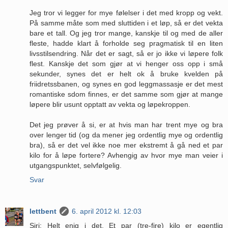
Jeg tror vi legger for mye følelser i det med kropp og vekt.
På samme måte som med sluttiden i et løp, så er det vekta
bare et tall. Og jeg tror mange, kanskje til og med de aller
fleste, hadde klart å forholde seg pragmatisk til en liten
livsstilsendring. Når det er sagt, så er jo ikke vi løpere folk
flest. Kanskje det som gjør at vi henger oss opp i små
sekunder, synes det er helt ok å bruke kvelden på
friidretssbanen, og synes en god leggmassasje er det mest
romantiske sdom finnes, er det samme som gjør at mange
løpere blir usunt opptatt av vekta og løpekroppen.
Det jeg prøver å si, er at hvis man har trent mye og bra
over lenger tid (og da mener jeg ordentlig mye og ordentlig
bra), så er det vel ikke noe mer ekstremt å gå ned et par
kilo for å løpe fortere? Avhengig av hvor mye man veier i
utgangspunktet, selvfølgelig.
Svar
lettbent
6. april 2012 kl. 12:03
Siri: Helt enig i det. Et par (tre-fire) kilo er egentlig