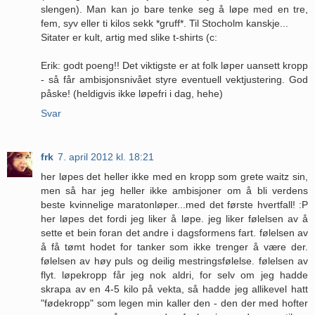
slengen). Man kan jo bare tenke seg å løpe med en tre,
fem, syv eller ti kilos sekk *gruff*. Til Stocholm kanskje...
Sitater er kult, artig med slike t-shirts (c:
Erik: godt poeng!! Det viktigste er at folk løper uansett kropp
- så får ambisjonsnivået styre eventuell vektjustering. God
påske! (heldigvis ikke løpefri i dag, hehe)
Svar
frk
7. april 2012 kl. 18:21
her løpes det heller ikke med en kropp som grete waitz sin,
men så har jeg heller ikke ambisjoner om å bli verdens
beste kvinnelige maratonløper...med det første hvertfall! :P
her løpes det fordi jeg liker å løpe. jeg liker følelsen av å
sette et bein foran det andre i dagsformens fart. følelsen av
å få tømt hodet for tanker som ikke trenger å være der.
følelsen av høy puls og deilig mestringsfølelse. følelsen av
flyt. løpekropp får jeg nok aldri, for selv om jeg hadde
skrapa av en 4-5 kilo på vekta, så hadde jeg allikevel hatt
"fødekropp" som legen min kaller den - den der med hofter