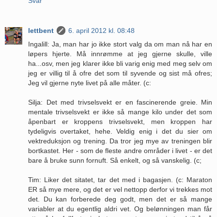
Svar
lettbent
6. april 2012 kl. 08:48
Ingalill: Ja, man har jo ikke stort valg da om man nå har en
løpers hjerte. Må innrømme at jeg gjerne skulle, ville
ha...osv, men jeg klarer ikke bli varig enig med meg selv om
jeg er villig til å ofre det som til syvende og sist må ofres;
Jeg vil gjerne nyte livet på alle måter. (c:
Silja: Det med trivselsvekt er en fascinerende greie. Min
mentale trivselsvekt er ikke så mange kilo under det som
åpenbart er kroppens trivselsvekt, men kroppen har
tydeligvis overtaket, hehe. Veldig enig i det du sier om
vektreduksjon og trening. Da tror jeg mye av treningen blir
bortkastet. Her - som de fleste andre områder i livet - er det
bare å bruke sunn fornuft. Så enkelt, og så vanskelig. (c;
Tim: Liker det sitatet, tar det med i bagasjen. (c: Maraton
ER så mye mere, og det er vel nettopp derfor vi trekkes mot
det. Du kan forberede deg godt, men det er så mange
variabler at du egentlig aldri vet. Og belønningen man får