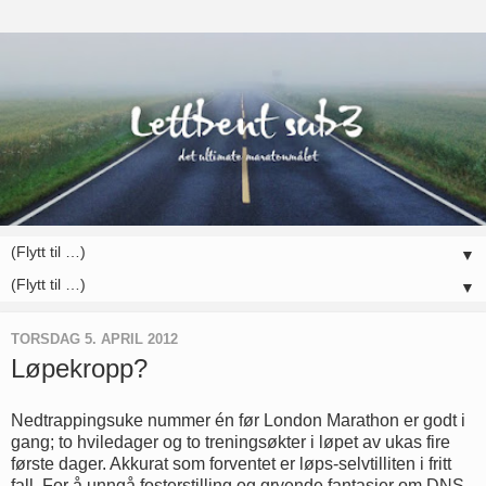
▼
▼
TORSDAG 5. APRIL 2012
Løpekropp?
Nedtrappingsuke nummer én før London Marathon er godt i
gang; to hviledager og to treningsøkter i løpet av ukas fire
første dager. Akkurat som forventet er løps-selvtilliten i fritt
fall. For å unngå fosterstilling og gryende fantasier om DNS