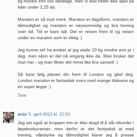
kg mindre enn oss dødelige. men vi skal heller ikke løpe på
tider under 2.25 da.
Maraton er så mye mere. Maraton er dagsform, maraton er
tålmodighet og maraton er nøysommelig og bra trening
over tid. Tid er bare tall. Det er reisen frem til og reisen
under en maraton som er viktig :)
Jeg kunne sef ha ønsket at jeg veide 10 kg mindre enn pr i
dag. men sånn er det nå engang ikke da. Man bruker det
man har - og man fikser det minst like bra uansett :)
Så bare følg planen din frem til London og gled deg.
London maraton er fantastisk moro med mange tilskuere og
en super løype :)
Svar
ania
5. april 2012 kl. 21:01
Jeg vet også at kroppen min er ikke skapt til å slå rekorder i
løpekonkuranser, men derfor er det fantastisk at med
trening, viljestyrke og tålmodighet klarer jeg å presse