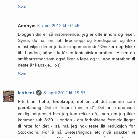
Svar
Anonym
8. april 2012 kl. 07:45
Bloggen din er så inspirerende, jeg er ofte innom og leser.
Synes du har en flott løpekropp og kondisjonen og ikke
minst viljen din er jo bare imponnerende! Ønsker deg lykke
til i London, håper du får en fantastisk marathon. Hilsen en
småbarnsmor som også liker å løpe og vil løpe marathon til
neste år kanskje... :-))
Svar
lettbent
8. april 2012 kl. 19:57
Frk Linn: hehe, fødekropp, det er vel det samme som
pærefasong. Det er liksom "min frukt". Det er jo uaansett
veldig begrenset hva jeg kan rekke nå, men om jeg ikke
kommer sub 3:30 i London - om forholdene forøvrig ligger
til rette for det - så må jeg nok teste litt reduksjon før
Stockholm. For å nå Gretes/ingrids etc nivå snakker vi