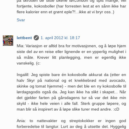
på skrotten de siste ukene førLondon og spis mange, vel
fortjente, kokosboller (har forresten lest at en sånn ikke har
flere kalorier enn et grønt eple?!...ikke at vi bryr oss..)
Svar
lettbent
1. april 2012 kl. 18:17
Mia: Variasjon er alltid bra for motivasjonen, og å løpe hjem
siste del av en reise eller lignende er en ypperlig mulighet i
så måte. Krever litt planlegging, men er egentlig ikke
vanskelig. (c:
Ingalill: Jeg spiste bare én kokosbolle akkurat da (etter en
halv Skyr på national og et knekkebrød med avocado,
skinke og tomat hjemme) - men det ble en ny kokosbolle til
lørdagsgodis også da. Jeg kan ikke ha slikt i skapet... Når
det gjelder farten på gårsdagens tur så var det ikke min
skyld - ikke hele veien i alle fall. Sterk gruppe løpere, og
man blir så inspirert av å løpe slike turer med andre. :cD
Ania: to nattevakter og streptokokker er ingen god
forberedelse til langtur. Lurt av deg å utsette det. Hyggelig