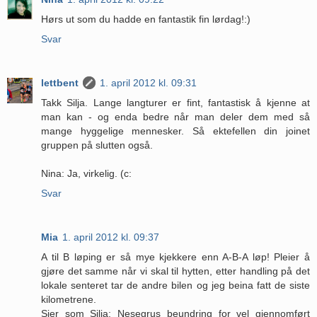
Hørs ut som du hadde en fantastik fin lørdag!:)
Svar
lettbent
1. april 2012 kl. 09:31
Takk Silja. Lange langturer er fint, fantastisk å kjenne at
man kan - og enda bedre når man deler dem med så
mange hyggelige mennesker. Så ektefellen din joinet
gruppen på slutten også.
Nina: Ja, virkelig. (c:
Svar
Mia
1. april 2012 kl. 09:37
A til B løping er så mye kjekkere enn A-B-A løp! Pleier å
gjøre det samme når vi skal til hytten, etter handling på det
lokale senteret tar de andre bilen og jeg beina fatt de siste
kilometrene.
Sier som Silja: Nesegrus beundring for vel gjennomført