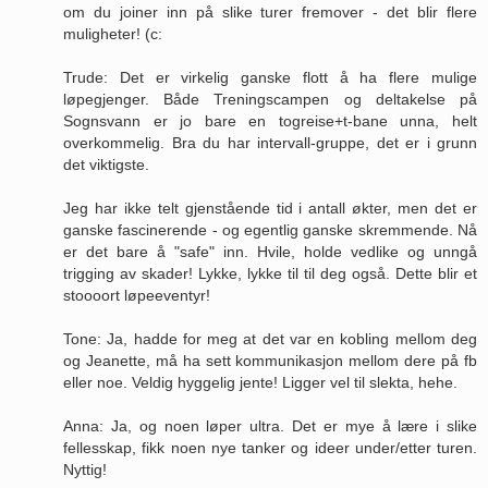
om du joiner inn på slike turer fremover - det blir flere
muligheter! (c:
Trude: Det er virkelig ganske flott å ha flere mulige
løpegjenger. Både Treningscampen og deltakelse på
Sognsvann er jo bare en togreise+t-bane unna, helt
overkommelig. Bra du har intervall-gruppe, det er i grunn
det viktigste.
Jeg har ikke telt gjenstående tid i antall økter, men det er
ganske fascinerende - og egentlig ganske skremmende. Nå
er det bare å "safe" inn. Hvile, holde vedlike og unngå
trigging av skader! Lykke, lykke til til deg også. Dette blir et
stoooort løpeeventyr!
Tone: Ja, hadde for meg at det var en kobling mellom deg
og Jeanette, må ha sett kommunikasjon mellom dere på fb
eller noe. Veldig hyggelig jente! Ligger vel til slekta, hehe.
Anna: Ja, og noen løper ultra. Det er mye å lære i slike
fellesskap, fikk noen nye tanker og ideer under/etter turen.
Nyttig!