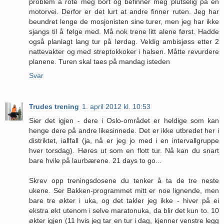
problem å rote meg bort og befinner meg plutselig på en
motorvei. Derfor er det lurt at andre finner ruten. Jeg har
beundret lenge de mosjonisten sine turer, men jeg har ikke
sjangs til å følge med. Må nok trene litt alene først. Hadde
også planlagt lang tur på lørdag. Veldig ambisjøss etter 2
nattevakter og med streptokkoker i halsen. Måtte revurdere
planene. Turen skal taes på mandag isteden
Svar
Trudes trening
1. april 2012 kl. 10:53
Sier det igjen - dere i Oslo-området er heldige som kan
henge dere på andre likesinnede. Det er ikke utbredet her i
distriktet, iallfall (ja, nå er jeg jo med i en intervallgruppe
hver torsdag). Høres ut som en flott tur. Nå kan du snart
bare hvile på laurbærene. 21 days to go...
Skrev opp treningsdosene du tenker å ta de tre neste
ukene. Ser Bakken-programmet mitt er noe lignende, men
bare tre økter i uka, og det takler jeg ikke - hiver på ei
ekstra økt utenom i selve maratonuka, da blir det kun to. 10
økter igjen (11 hvis jeg tar en tur i dag, kjenner venstre legg