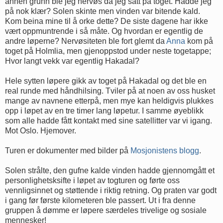
annen grunn ble jeg nervøs da jeg satt på toget. Hadde jeg
på nok klær? Solen skinte men vinden var bitende kald.
Kom beina mine til å orke dette? De siste dagene har ikke
vært oppmuntrende i så måte. Og hvordan er egentlig de
andre løperne? Nervøsiteten ble fort glemt da
Anna
kom på
toget på Holmlia, men gjenoppstod under neste togetappe;
Hvor langt vekk var egentlig Hakadal?
Hele sytten løpere gikk av toget på Hakadal og det ble en
real runde med håndhilsing. Tviler på at noen av oss husket
mange av navnene etterpå, men mye kan heldigvis plukkes
opp i løpet av en tre timer lang løpetur. I samme øyeblikk
som alle hadde fått kontakt med sine satellitter var vi igang.
Mot Oslo. Hjemover.
Turen er dokumenter med bilder på
Mosjonistens blogg
.
Solen strålte, den gufne kalde vinden hadde gjennomgått et
personlighetsksifte i løpet av togturen og førte oss
vennligsinnet og støttende i riktig retning. Og praten var godt
i gang før første kilometeren ble passert. Ut i fra denne
gruppen å dømme er løpere særdeles trivelige og sosiale
mennesker!