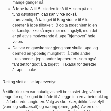
mange ganger nå.
Å løpe fra A til B i steden for A til A, som på en
tung dørstokkmildag kan virke nokså
unødvendig. Å ta toget til B og videre til A for
deretter å løpe tilbake til B og ta toget hjem igjen
er kanskje ikke så mye mer meningsfylt, men det
er på et vis motiverende å løpe "hjemover" hele
veien.
Det var en ganske stor gjeng som skulle løpe, og
dermed en ypperlig mulighet til å treffe andre
likesinnede - jepp, andre løpenerder - som også
fant det for godt å ta toget til Hakadal for deretter
å løpe tilbake.
Rett og slett et lite løpeeventyr.
Å stille klokken var naturligvis helt bortkastet. Jeg våknet
lenge før og fikk god tid både til å legge inn en arbeidsøkt og
til å forberede langturen. Valg av sko, klær, drikkeflaskefyll
(vann og solbærsaft) og næring (energigels). Av en eller