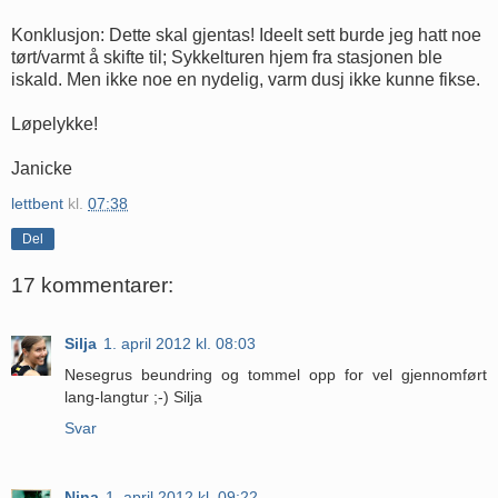
Konklusjon: Dette skal gjentas! Ideelt sett burde jeg hatt noe
tørt/varmt å skifte til; Sykkelturen hjem fra stasjonen ble
iskald. Men ikke noe en nydelig, varm dusj ikke kunne fikse.
Løpelykke!
Janicke
lettbent
kl.
07:38
Del
17 kommentarer:
Silja
1. april 2012 kl. 08:03
Nesegrus beundring og tommel opp for vel gjennomført
lang-langtur ;-) Silja
Svar
Nina
1. april 2012 kl. 09:22