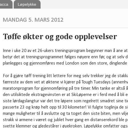
bacca
Løpelykke
MANDAG 5. MARS 2012
Tøffe økter og gode opplevelser
Inne i uke 20 av et 26-ukers treningsprogram begynner man å ane at
betyr det at treningsprogrammet følges nøyere enn før, og at selv d
planlegges og gjennomføres med London som den store, dinglende 
For å gjøre tøff trening litt lettere for meg selv trekker jeg de stak
færreste av dem vet at øktene vi kjører på Tough Tuesdays (annenhve
maratonprogram for gjennomføring på tre timer. Min tanke er altså å
den utilsiktede ekstragevinsten er at SkiLøperne er i ferd med å bli e
siste lørdagslangtur var det tre løpere som regelrett smadret sine t
passerte 23 og krøp helt opp til 30 kilometer! Vi fulgte toglinja de s
mange muligheter til å avslutte og ta toget den siste biten, men vil
strakk vi armene i været og jublet hver gang en distanserekord ble 
svette klemmer og gledestårer i øyekroken. Løpelykke omfatter også å