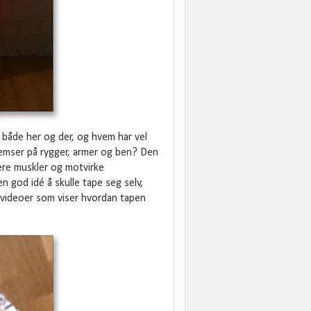
 både her og der, og hvem har vel
remser på rygger, armer og ben? Den
tere muskler og motvirke
n god idé å skulle tape seg selv,
svideoer som viser hvordan tapen