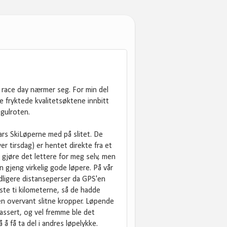
 race day nærmer seg. For min del
e fryktede kvalitetsøktene innbitt
gulroten.
kars SkiLøperne med på slitet. De
r tirsdag) er hentet direkte fra et
 gjøre det lettere for meg selv, men
n gjeng virkelig gode løpere. På vår
idligere distanseperser da GPS'en
iste ti kilometerne, så de hadde
jen overvant slitne kropper. Løpende
passert, og vel fremme ble det
 få ta del i andres løpelykke.