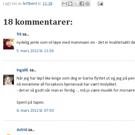
Lagt inn av
lettbent
kl.
21:18
18 kommentarer:
frk
sa...
nydelig jente som vil løpe med mammaen sin - det er kvalitetsøkt det
5. mars 2012 kl. 21:56
Ingalill.
sa...
Når jeg har løpt like lenge som deg er barna flyttet ut og jeg på pens
nå innrømme all forsøksvis hjernevask har vært mislykket.
- det er så godt når man er ferdig - , må jo være musikk for morsører
Spent på tapen.
6. mars 2012 kl. 07:50
Astrid
sa...