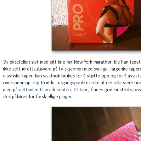
Da ektefellen slet med sitt kne før New York marathon ble han tapet
ikke sett idrettsutøvere på tv-skjermen med synlige, fargerike tape
elastiske tapen kan visstnok brukes for å støtte opp og for å assis
overspenning. Jeg trodde i utgangspunktet ikke at det ville være noe
men på
nettsiden til produsenten, KT Tape
, finnes gode instruksjon
skal påføres for forskjellige plager.