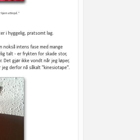
r hjem etterpå."
er i hyggelig, pratsomt lag.
n nokså intens fase med mange
g talt - er frykten for skade stor,
 Det gjør ikke vondt når jeg løper,
jeg derfor nå såkalt "kinesiotape".