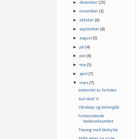
►
desember
(25)
►
november
(3)
►
oktober
(6)
►
september
(6)
►
august
(5)
►
juli
(4)
►
juni
(6)
►
mai
(5)
►
april
(7)
▼
mars
(7)
Innhentet av fortiden
Just doin' it
Vårslepp og betonglår
Forberedende
tankevirksomhet
Trening med skobytte
Tøffe økter og gode