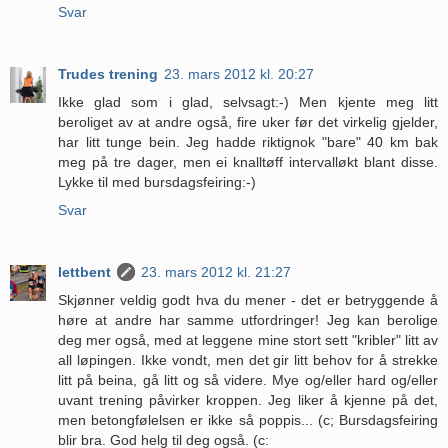
Svar
Trudes trening
23. mars 2012 kl. 20:27
Ikke glad som i glad, selvsagt:-) Men kjente meg litt
beroliget av at andre også, fire uker før det virkelig gjelder,
har litt tunge bein. Jeg hadde riktignok "bare" 40 km bak
meg på tre dager, men ei knalltøff intervalløkt blant disse.
Lykke til med bursdagsfeiring:-)
Svar
lettbent
23. mars 2012 kl. 21:27
Skjønner veldig godt hva du mener - det er betryggende å
høre at andre har samme utfordringer! Jeg kan berolige
deg mer også, med at leggene mine stort sett "kribler" litt av
all løpingen. Ikke vondt, men det gir litt behov for å strekke
litt på beina, gå litt og så videre. Mye og/eller hard og/eller
uvant trening påvirker kroppen. Jeg liker å kjenne på det,
men betongfølelsen er ikke så poppis... (c; Bursdagsfeiring
blir bra. God helg til deg også. (c: