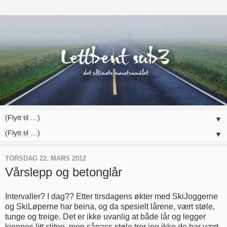
▼
▼
TORSDAG 22. MARS 2012
Vårslepp og betonglår
Intervaller? I dag?? Etter tirsdagens økter med SkiJoggerne
og SkiLøperne har beina, og da spesielt lårene, vært støle,
tunge og treige. Det er ikke uvanlig at både lår og legger
kjennes litt slitne, men såpass støle tror jeg ikke de har vært