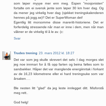
som løper myyye mer enn meg. Espen "mosjonisten"
fortalte om ei svensk jente som løper 30 km hver dag. Og
da mener jeg virkelig hver dag (sjekket treningskalenderen
hennes på jogg.se)!! Det er SuperWoman det!
Egentlig litt morsomme disse mareritt-historiene. Det er
forferdelig stressende når man er inne i dem, men når man
våkner er de virkelig til å le av. (c:
Svar
Trudes trening
23. mars 2012 kl. 18:27
Det var som jeg skulle skrevert det selv. I dag morges slet
jeg noe innmari for å få opp farten og beina føltes som to
sandsekker. Håper det var manglende energiinntak i forkant
av de 16,23 kilometrene eller ei hard treningsuke som var
årsaken.....
Ble nesten litt "glad" da jeg leste innlegget ditt. Misforstå
meg rett..
God helg!