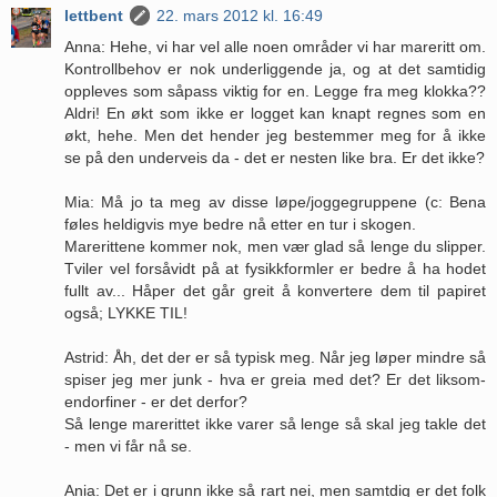
lettbent
22. mars 2012 kl. 16:49
Anna: Hehe, vi har vel alle noen områder vi har mareritt om.
Kontrollbehov er nok underliggende ja, og at det samtidig
oppleves som såpass viktig for en. Legge fra meg klokka??
Aldri! En økt som ikke er logget kan knapt regnes som en
økt, hehe. Men det hender jeg bestemmer meg for å ikke
se på den underveis da - det er nesten like bra. Er det ikke?
Mia: Må jo ta meg av disse løpe/joggegruppene (c: Bena
føles heldigvis mye bedre nå etter en tur i skogen.
Marerittene kommer nok, men vær glad så lenge du slipper.
Tviler vel forsåvidt på at fysikkformler er bedre å ha hodet
fullt av... Håper det går greit å konvertere dem til papiret
også; LYKKE TIL!
Astrid: Åh, det der er så typisk meg. Når jeg løper mindre så
spiser jeg mer junk - hva er greia med det? Er det liksom-
endorfiner - er det derfor?
Så lenge marerittet ikke varer så lenge så skal jeg takle det
- men vi får nå se.
Ania: Det er i grunn ikke så rart nei, men samtdig er det folk