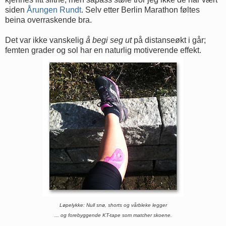
siden
Årungen Rundt
. Selv etter Berlin Marathon føltes
beina overraskende bra.
Det var ikke vanskelig
å begi seg ut
på distanseøkt i går;
femten grader og sol har en naturlig motiverende effekt.
Løpelykke: Null snø, shorts og vårbleke legger
... og forebyggende KT-tape som matcher skoene.