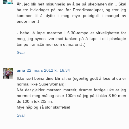
Åh, jeg blir helt misunnelig av å se på ukeplanen din... Skal
ha tre hviledager på rad før Fredrikstadløpet, og tror jeg
kommer til å dytte i meg mye potetgull i mangel av
endorfiner ;)
- hehe, å løpe maraton i 6.30-tempo er virkeligheten for
meg, jeg synes tvertimot tanken på å løpe i ditt planlagte
tempo framstår mer som et mareritt ;)
Svar
ania
22. mars 2012 kl. 16:34
Ikke rært beina dine blir slitne (egentlig godt å lese at du er
normal ikke Superwoman)!
Når det gjelder maraton marerit; drømte forrige uke at jeg
nærmet meg mål og siste 100m så jeg på klokka 3:50 men
de 100m tok 20min.
Mye håp og så stor skuffelse!
Svar