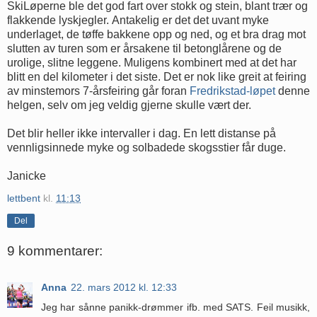
SkiLøperne ble det god fart over stokk og stein, blant trær og
flakkende lyskjegler. Antakelig er det det uvant myke
underlaget, de tøffe bakkene opp og ned, og et bra drag mot
slutten av turen som er årsakene til betonglårene og de
urolige, slitne leggene. Muligens kombinert med at det har
blitt en del kilometer i det siste. Det er nok like greit at feiring
av minstemors 7-årsfeiring går foran
Fredrikstad-løpet
denne
helgen, selv om jeg veldig gjerne skulle vært der.
Det blir heller ikke intervaller i dag. En lett distanse på
vennligsinnede myke og solbadede skogsstier får duge.
Janicke
lettbent
kl.
11:13
Del
9 kommentarer:
Anna
22. mars 2012 kl. 12:33
Jeg har sånne panikk-drømmer ifb. med SATS. Feil musikk,