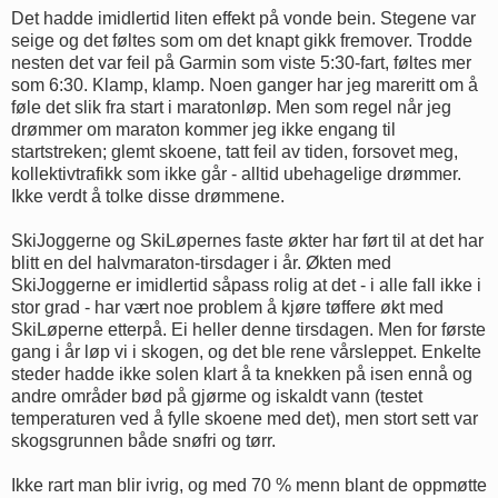
Det hadde imidlertid liten effekt på vonde bein. Stegene var
seige og det føltes som om det knapt gikk fremover. Trodde
nesten det var feil på Garmin som viste 5:30-fart, føltes mer
som 6:30. Klamp, klamp. Noen ganger har jeg mareritt om å
føle det slik fra start i maratonløp. Men som regel når jeg
drømmer om maraton kommer jeg ikke engang til
startstreken; glemt skoene, tatt feil av tiden, forsovet meg,
kollektivtrafikk som ikke går - alltid ubehagelige drømmer.
Ikke verdt å tolke disse drømmene.
SkiJoggerne og SkiLøpernes faste økter har ført til at det har
blitt en del halvmaraton-tirsdager i år. Økten med
SkiJoggerne er imidlertid såpass rolig at det - i alle fall ikke i
stor grad - har vært noe problem å kjøre tøffere økt med
SkiLøperne etterpå. Ei heller denne tirsdagen. Men for første
gang i år løp vi i skogen, og det ble rene vårsleppet. Enkelte
steder hadde ikke solen klart å ta knekken på isen ennå og
andre områder bød på gjørme og iskaldt vann (testet
temperaturen ved å fylle skoene med det), men stort sett var
skogsgrunnen både snøfri og tørr.
Ikke rart man blir ivrig, og med 70 % menn blant de oppmøtte