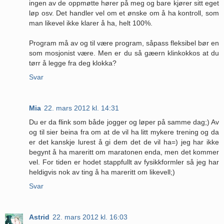
ingen av de oppmøtte hører på meg og bare kjører sitt eget
løp osv. Det handler vel om et ønske om å ha kontroll, som
man likevel ikke klarer å ha, helt 100%.
Program må av og til være program, såpass fleksibel bør en
som mosjonist være. Men er du så gæern klinkokkos at du
tørr å legge fra deg klokka?
Svar
Mia
22. mars 2012 kl. 14:31
Du er da flink som både jogger og løper på samme dag;) Av
og til sier beina fra om at de vil ha litt mykere trening og da
er det kanskje lurest å gi dem det de vil ha=) jeg har ikke
begynt å ha mareritt om maratonen enda, men det kommer
vel. For tiden er hodet stappfullt av fysikkformler så jeg har
heldigvis nok av ting å ha mareritt om likevell;)
Svar
Astrid
22. mars 2012 kl. 16:03