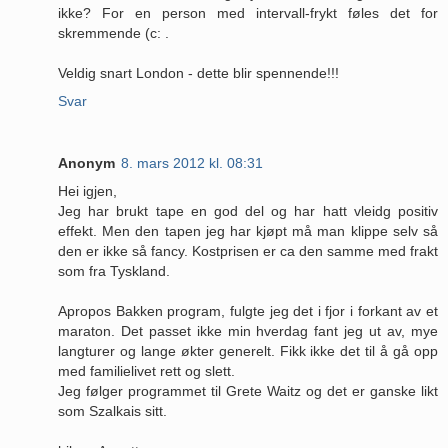
ikke? For en person med intervall-frykt føles det for
skremmende (c: .
Veldig snart London - dette blir spennende!!!
Svar
Anonym
8. mars 2012 kl. 08:31
Hei igjen,
Jeg har brukt tape en god del og har hatt vleidg positiv
effekt. Men den tapen jeg har kjøpt må man klippe selv så
den er ikke så fancy. Kostprisen er ca den samme med frakt
som fra Tyskland.
Apropos Bakken program, fulgte jeg det i fjor i forkant av et
maraton. Det passet ikke min hverdag fant jeg ut av, mye
langturer og lange økter generelt. Fikk ikke det til å gå opp
med familielivet rett og slett.
Jeg følger programmet til Grete Waitz og det er ganske likt
som Szalkais sitt.