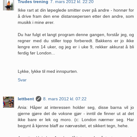
Trudes trening
7. mars 2012 kl. 22:20
Ikke rart at din løpeglede smitter over på andre - honnør for
å drive fram den ene distansepersen etter den andre, som
musikk i mine ører.
Du har fulgt et langt program denne gangen, forstår jeg, og
regner med du stiller topp forberedt. Bakkens er jo ikke
lengre enn 14 uker, og jeg er i uke 9, rekker akkurat å bli
ferdig før London...
Lykke, lykke til med innspurten.
Svar
lettbent
8. mars 2012 kl. 07:22
Ania: Håper at interessen holder seg, disse barna vil jo
gjerne gjøre det de voksne gjør - inntil de finner ut at det
ikke bare er lek og moro. (c: London nærmer seg. Har
begynt å kjenne blaff av nærvøsitet, et sikkert tegn, hehe.