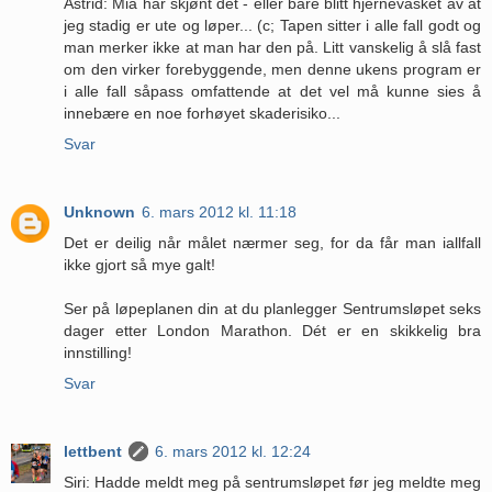
Astrid: Mia har skjønt det - eller bare blitt hjernevasket av at
jeg stadig er ute og løper... (c; Tapen sitter i alle fall godt og
man merker ikke at man har den på. Litt vanskelig å slå fast
om den virker forebyggende, men denne ukens program er
i alle fall såpass omfattende at det vel må kunne sies å
innebære en noe forhøyet skaderisiko...
Svar
Unknown
6. mars 2012 kl. 11:18
Det er deilig når målet nærmer seg, for da får man iallfall
ikke gjort så mye galt!
Ser på løpeplanen din at du planlegger Sentrumsløpet seks
dager etter London Marathon. Dét er en skikkelig bra
innstilling!
Svar
lettbent
6. mars 2012 kl. 12:24
Siri: Hadde meldt meg på sentrumsløpet før jeg meldte meg