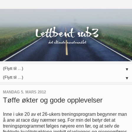
▼
▼
MANDAG 5. MARS 2012
Tøffe økter og gode opplevelser
Inne i uke 20 av et 26-ukers treningsprogram begynner man
å ane at race day nærmer seg. For min del betyr det at
treningsprogrammet følges nøyere enn før, og at selv de
fryktede kvalitetsøktene innbitt planlegges og gjennomføres