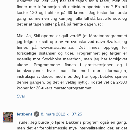
Annette: Hei der. Jeg har fått tapen for å teste, men du
finner mer informasjon på nettsiden sportsteip.no? En rull
koster 130 og frakt er på 69 kroner. Jeg tester for første
gang nå, men en ting kan jeg i alle fall slå fast allerede, og
det er at tapen sitter på nå på femte dagen. (c:
Mia: Ja, SkiLøperne er gull verdt!! (c: Maratonprogrammet
jeg følger er satt opp av En svenske ved navn Szalkai, og
finnes på www.marathon.se. Det finnes opplegg for
forskjellige distanser og tider. Programmet jeg følger er
egentlig mot Stockholm marathon, men jeg har forskjøvet
ukene. Programmene finnes i gratisversjoner og i
betalversjoner hvor man får med mer informasjon,
instruksjonsvideoer, med mer. Jeg har kjøpt betalversjonen
denne gangen, og det er veldig nyttig. Kostet vel ca 2-300
kroner for 26-ukers maratonprogrammet.
Svar
lettbent
8. mars 2012 kl. 07:25
Trude: Jeg burde jo kjøre Bakkens program også en gang,
men det er forholdsmessig mye intervalltrening der, er det