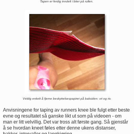
Tapen er ferdig inndelt i biter på rullen.
Veldig enkelt å fjerne beskyttelsespapiret på baksiden: vri og riv.
Anvisningene for taping av runners knee ble fulgt etter beste
evne og resultatet så ganske likt ut som på videoen - om
man er litt velvillig. Det var tross alt første gang. Så gjenstår
å se hvordan kneet føles etter denne ukens distanser,
bakker, intervaller og langkjøring...