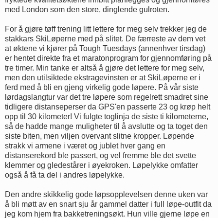
med London som den store, dinglende gulroten.
For å gjøre tøff trening litt lettere for meg selv trekker jeg de
stakkars SkiLøperne med på slitet. De færreste av dem vet
at øktene vi kjører på Tough Tuesdays (annenhver tirsdag)
er hentet direkte fra et maratonprogram for gjennomføring på
tre timer. Min tanke er altså å gjøre det lettere for meg selv,
men den utilsiktede ekstragevinsten er at SkiLøperne er i
ferd med å bli en gjeng virkelig gode løpere. På vår siste
lørdagslangtur var det tre løpere som regelrett smadret sine
tidligere distanseperser da GPS'en passerte 23 og krøp helt
opp til 30 kilometer! Vi fulgte toglinja de siste ti kilometerne,
så de hadde mange muligheter til å avslutte og ta toget den
siste biten, men viljen overvant slitne kropper. Løpende
strakk vi armene i været og jublet hver gang en
distanserekord ble passert, og vel fremme ble det svette
klemmer og gledestårer i øyekroken. Løpelykke omfatter
også å få ta del i andres løpelykke.
Den andre skikkelig gode løpsopplevelsen denne uken var
å bli møtt av en snart sju år gammel datter i full løpe-outfit da
jeg kom hjem fra bakketreningsøkt. Hun ville gjerne løpe en