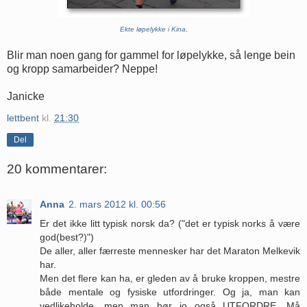
Ekte løpelykke i Kina
.
Blir man noen gang for gammel for løpelykke, så lenge bein
og kropp samarbeider? Neppe!
Janicke
lettbent
kl.
21:30
Del
20 kommentarer:
Anna
2. mars 2012 kl. 00:56
Er det ikke litt typisk norsk da? ("det er typisk norks å være
god(best?)")
De aller, aller færreste mennesker har det Maraton Melkevik
har.
Men det flere kan ha, er gleden av å bruke kroppen, mestre
både mentale og fysiske utfordringer. Og ja, man kan
vedlikeholde, men man bør jo også UTFORDRE. Må