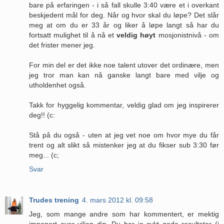
bare på erfaringen - i så fall skulle 3:40 være et i overkant
beskjedent mål for deg. Når og hvor skal du løpe? Det slår
meg at om du er 33 år og liker å løpe langt så har du
fortsatt mulighet til å nå et
veldig høyt
mosjonistnivå - om
det frister mener jeg.
For min del er det ikke noe talent utover det ordinære, men
jeg tror man kan nå ganske langt bare med vilje og
utholdenhet også.
Takk for hyggelig kommentar, veldig glad om jeg inspirerer
deg!! (c:
Stå på du også - uten at jeg vet noe om hvor mye du får
trent og alt slikt så mistenker jeg at du fikser sub 3:30 før
meg... (c;
Svar
Trudes trening
4. mars 2012 kl. 09:58
Jeg, som mange andre som har kommentert, er mektig
imponert over viljen din. Du har jo sykt gode resultater (i