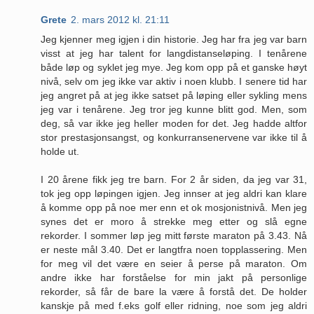
Grete
2. mars 2012 kl. 21:11
Jeg kjenner meg igjen i din historie. Jeg har fra jeg var barn
visst at jeg har talent for langdistanseløping. I tenårene
både løp og syklet jeg mye. Jeg kom opp på et ganske høyt
nivå, selv om jeg ikke var aktiv i noen klubb. I senere tid har
jeg angret på at jeg ikke satset på løping eller sykling mens
jeg var i tenårene. Jeg tror jeg kunne blitt god. Men, som
deg, så var ikke jeg heller moden for det. Jeg hadde altfor
stor prestasjonsangst, og konkurransenervene var ikke til å
holde ut.
I 20 årene fikk jeg tre barn. For 2 år siden, da jeg var 31,
tok jeg opp løpingen igjen. Jeg innser at jeg aldri kan klare
å komme opp på noe mer enn et ok mosjonistnivå. Men jeg
synes det er moro å strekke meg etter og slå egne
rekorder. I sommer løp jeg mitt første maraton på 3.43. Nå
er neste mål 3.40. Det er langtfra noen topplassering. Men
for meg vil det være en seier å perse på maraton. Om
andre ikke har forståelse for min jakt på personlige
rekorder, så får de bare la være å forstå det. De holder
kanskje på med f.eks golf eller ridning, noe som jeg aldri