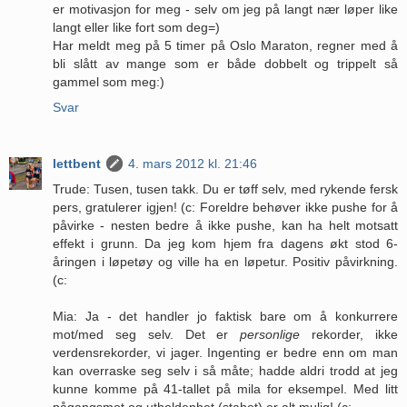
er motivasjon for meg - selv om jeg på langt nær løper like
langt eller like fort som deg=)
Har meldt meg på 5 timer på Oslo Maraton, regner med å
bli slått av mange som er både dobbelt og trippelt så
gammel som meg:)
Svar
lettbent
4. mars 2012 kl. 21:46
Trude: Tusen, tusen takk. Du er tøff selv, med rykende fersk
pers, gratulerer igjen! (c: Foreldre behøver ikke pushe for å
påvirke - nesten bedre å ikke pushe, kan ha helt motsatt
effekt i grunn. Da jeg kom hjem fra dagens økt stod 6-
åringen i løpetøy og ville ha en løpetur. Positiv påvirkning.
(c:
Mia: Ja - det handler jo faktisk bare om å konkurrere
mot/med seg selv. Det er
personlige
rekorder, ikke
verdensrekorder, vi jager. Ingenting er bedre enn om man
kan overraske seg selv i så måte; hadde aldri trodd at jeg
kunne komme på 41-tallet på mila for eksempel. Med litt
pågangsmot og utholdenhet (stahet) er alt mulig! (c: