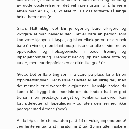
av gode opplevelser er det vel ingen grunn til å la være
enten man er 15, 30, 58 eller 85. La oss fortsette så lenge
beina bærer oss (c:
Stian: Helt riktig, det blir jo egentlig bare viktigere og
viktigere at man beveger seg. Det er bare én person som
kan være kjappest i løypa, og blant eliteløperne er det nok
bare én vinner, men blant mosjonistene er alle er vinnere av
opplevelser og helsegevinster i både trening og
løpsgjennomføring. Treningsturer og løp kan være tøffe og
tunge, men etterløpsfølelsen er alltid like god! (c:
Grete: Det er flere ting som må være på plass for å bli en
toppidrettsutøver. Det fysiske talentet er en viktig del, men
det mentale er tilsvarende avgjørende. Kanskje hadde du
kunne fått bygget det mentale om du hadde hatt en god
trener, men prestasjonsangst og konkurransenerver kan
fort ødelegge all løpegleden - og uten den ser jeg ikke
poenget med å trene (mye).
At du løp din første maraton på 3:43 er veldig imponerende!
Jeg hørte en gang at maraton nr 2 går 15 minutter raskere