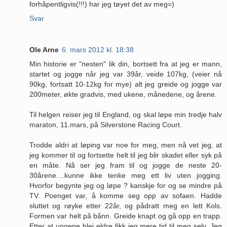
forhåpentligvis(!!!) har jeg tøyet det av meg=)
Svar
Ole Arne
6. mars 2012 kl. 18:38
Min historie er "nesten" lik din, bortsett fra at jeg er mann,
startet og jogge når jeg var 39år, veide 107kg, (veier nå
90kg, fortsatt 10-12kg for mye) alt jeg greide og jogge var
200meter, økte gradvis, med ukene, månedene, og årene.
Til helgen reiser jeg til England, og skal løpe min tredje halv
maraton, 11.mars, på Silverstone Racing Court.
Trodde aldri at løping var noe for meg, men nå vet jeg, at
jeg kommer til og fortsette helt til jeg blir skadet eller syk på
en måte. Nå ser jeg fram til og jogge de neste 20-
30årene....kunne ikke tenke meg ett liv uten jogging.
Hvorfor begynte jeg og løpe ? kanskje for og se mindre på
TV. Poenget var, å komme seg opp av sofaen. Hadde
sluttet og røyke etter 22år, og pådratt meg en lett Kols.
Formen var helt på bånn. Greide knapt og gå opp en trapp.
Etter at ungene blei eldre fikk jeg mere tid til meg selv. Jeg