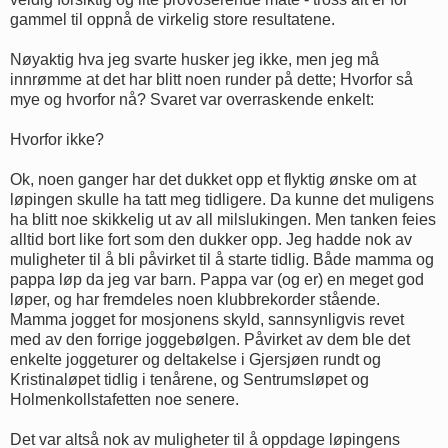
gammel til oppnå de virkelig store resultatene.
Nøyaktig hva jeg svarte husker jeg ikke, men jeg må
innrømme at det har blitt noen runder på dette; Hvorfor så
mye og hvorfor nå? Svaret var overraskende enkelt:
Hvorfor ikke?
Ok, noen ganger har det dukket opp et flyktig ønske om at
løpingen skulle ha tatt meg tidligere. Da kunne det muligens
ha blitt noe skikkelig ut av all milslukingen. Men tanken feies
alltid bort like fort som den dukker opp. Jeg hadde nok av
muligheter til å bli påvirket til å starte tidlig. Både mamma og
pappa løp da jeg var barn. Pappa var (og er) en meget god
løper, og har fremdeles noen klubbrekorder stående.
Mamma jogget for mosjonens skyld, sannsynligvis revet
med av den forrige joggebølgen. Påvirket av dem ble det
enkelte joggeturer og deltakelse i Gjersjøen rundt og
Kristinaløpet tidlig i tenårene, og Sentrumsløpet og
Holmenkollstafetten noe senere.
Det var altså nok av muligheter til å oppdage løpingens