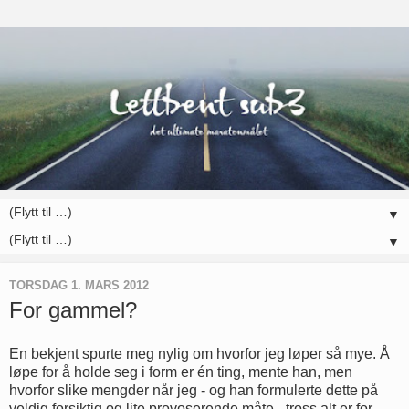
▼
▼
TORSDAG 1. MARS 2012
For gammel?
En bekjent spurte meg nylig om hvorfor jeg løper så mye. Å
løpe for å holde seg i form er én ting, mente han, men
hvorfor slike mengder når jeg - og han formulerte dette på
veldig forsiktig og lite provoserende måte - tross alt er for