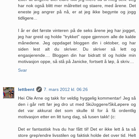
har nok også blitt mer målrettet og staere, med årene. Det
eneste jeg angrer på nå, er at jeg ikke begynte og jogg
tidligere...
I år er det første vinteren på de seks årene jeg har jogget,
jeg har greid og holde "trykket" oppe gjennom alle de kalde
månedene. Jeg oppdaget bloggen din i oktober, og har
siden lest alt du skriver. Du skriver så lett og
engasjerende.... Bloggen din har bidratt til og holde min
motivasjon oppe, så stå på Janicke, fortsett å løp, å skriv....
Svar
lettbent
7. mars 2012 kl. 06:26
Hei Ole Arne og takk for veldig hyggelig kommentar! Jeg så
den i går rett før jeg dro ut med SkiJoggere/SkiLøpere og
det var akkurat det som skulle til for å få ordentlig
motivasjon etter en litt tung dag, så tusen takk! (c:
Det er fantastisk hva du har fått til! Det er ikke lett å ta så
store grep/endre livsstilen og faktisk holde det over tid. Helt