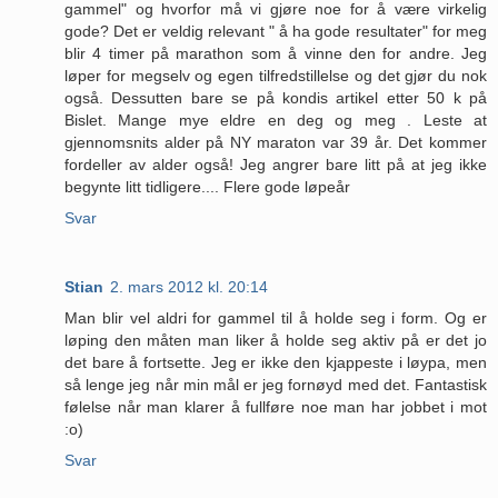
gammel" og hvorfor må vi gjøre noe for å være virkelig
gode? Det er veldig relevant " å ha gode resultater" for meg
blir 4 timer på marathon som å vinne den for andre. Jeg
løper for megselv og egen tilfredstillelse og det gjør du nok
også. Dessutten bare se på kondis artikel etter 50 k på
Bislet. Mange mye eldre en deg og meg . Leste at
gjennomsnits alder på NY maraton var 39 år. Det kommer
fordeller av alder også! Jeg angrer bare litt på at jeg ikke
begynte litt tidligere.... Flere gode løpeår
Svar
Stian
2. mars 2012 kl. 20:14
Man blir vel aldri for gammel til å holde seg i form. Og er
løping den måten man liker å holde seg aktiv på er det jo
det bare å fortsette. Jeg er ikke den kjappeste i løypa, men
så lenge jeg når min mål er jeg fornøyd med det. Fantastisk
følelse når man klarer å fullføre noe man har jobbet i mot
:o)
Svar