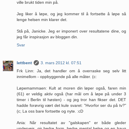
ville brukt tiden min på.
Jeg liker å løpe, og jeg kommer til å fortsette å løpe så
lenge helsen min klarer det.
Stå på, Janicke. Jeg er imponert over resultatene dine, og
jeg får inspirasjon av bloggen din.
Svar
lettbent
3. mars 2012 kl. 07:51
Frk Linn: Ja, det handler om å overraske seg selv litt
innimellom - oppbyggende på alle måter. (c:
Løpemammaen: Kult at moren din løper også, faren min
(61) er veldig aktiv også (har mål om å løpe på under 3
timer i Berlin til høsten) - og jeg tror han fikser det. DET
hadde forøvrig vært det kule svaret: "Hvorfor ser du på tv?"
(c; La oss bare fortsette og nyte. :cD
Ania: Når resultatet av "galskapen" er både gleder
underveis, gir bedre form, bedre mental helse og en haug