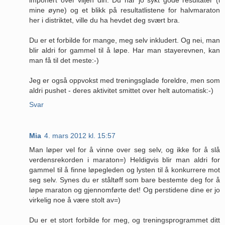
mine øyne) og et blikk på resultatlistene for halvmaraton
her i distriktet, ville du ha hevdet deg svært bra.
Du er et forbilde for mange, meg selv inkludert. Og nei, man
blir aldri for gammel til å løpe. Har man stayerevnen, kan
man få til det meste:-)
Jeg er også oppvokst med treningsglade foreldre, men som
aldri pushet - deres aktivitet smittet over helt automatisk:-)
Svar
Mia
4. mars 2012 kl. 15:57
Man løper vel for å vinne over seg selv, og ikke for å slå
verdensrekorden i maraton=) Heldigvis blir man aldri for
gammel til å finne løpegleden og lysten til å konkurrere mot
seg selv. Synes du er ståltøff som bare bestemte deg for å
løpe maraton og gjennomførte det! Og perstidene dine er jo
virkelig noe å være stolt av=)
Du er et stort forbilde for meg, og treningsprogrammet ditt