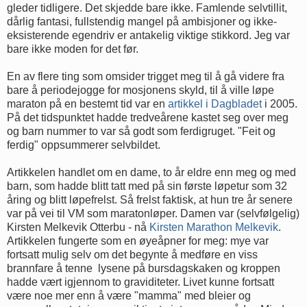
gleder tidligere. Det skjedde bare ikke. Famlende selvtillit,
dårlig fantasi, fullstendig mangel på ambisjoner og ikke-
eksisterende egendriv er antakelig viktige stikkord. Jeg var
bare ikke moden for det før.
En av flere ting som omsider trigget meg til å gå videre fra
bare å periodejogge for mosjonens skyld, til å ville løpe
maraton på en bestemt tid var en
artikkel i Dagbladet
i 2005.
På det tidspunktet hadde tredveårene kastet seg over meg
og barn nummer to var så godt som ferdigruget. "Feit og
ferdig" oppsummerer selvbildet.
Artikkelen handlet om en dame, to år eldre enn meg og med
barn, som hadde blitt tatt med på sin første løpetur som 32
åring og blitt løpefrelst. Så frelst faktisk, at hun tre år senere
var på vei til VM som maratonløper. Damen var (selvfølgelig)
Kirsten Melkevik Otterbu - nå
Kirsten Marathon Melkevik
.
Artikkelen fungerte som en øyeåpner for meg: mye var
fortsatt mulig selv om det begynte å medføre en viss
brannfare å tenne lysene på bursdagskaken og kroppen
hadde vært igjennom to graviditeter. Livet kunne fortsatt
være noe mer enn å være "mamma" med bleier og