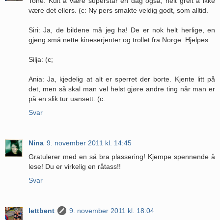
Tone: Kult å være superstar en dag også, helt greit å ikke
være det ellers. (c: Ny pers smakte veldig godt, som alltid.
Siri: Ja, de bildene må jeg ha! De er nok helt herlige, en
gjeng små nette kineserjenter og trollet fra Norge. Hjelpes.
Silja: (c;
Ania: Ja, kjedelig at alt er sperret der borte. Kjente litt på
det, men så skal man vel helst gjøre andre ting når man er
på en slik tur uansett. (c:
Svar
Nina
9. november 2011 kl. 14:45
Gratulerer med en så bra plassering! Kjempe spennende å
lese! Du er virkelig en råtass!!
Svar
lettbent
9. november 2011 kl. 18:04