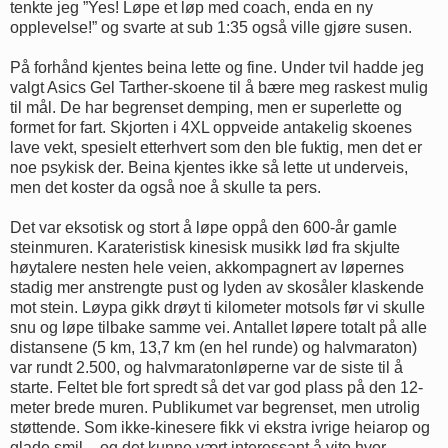
tenkte jeg ”Yes! Løpe et løp med coach, enda en ny
opplevelse!” og svarte at sub 1:35 også ville gjøre susen.
På forhånd kjentes beina lette og fine. Under tvil hadde jeg
valgt Asics Gel Tarther-skoene til å bære meg raskest mulig
til mål. De har begrenset demping, men er superlette og
formet for fart. Skjorten i 4XL oppveide antakelig skoenes
lave vekt, spesielt etterhvert som den ble fuktig, men det er
noe psykisk der. Beina kjentes ikke så lette ut underveis,
men det koster da også noe å skulle ta pers.
Det var eksotisk og stort å løpe oppå den 600-år gamle
steinmuren. Karateristisk kinesisk musikk lød fra skjulte
høytalere nesten hele veien, akkompagnert av løpernes
stadig mer anstrengte pust og lyden av skosåler klaskende
mot stein. Løypa gikk drøyt ti kilometer motsols før vi skulle
snu og løpe tilbake samme vei. Antallet løpere totalt på alle
distansene (5 km, 13,7 km (en hel runde) og halvmaraton)
var rundt 2.500, og halvmaratonløperne var de siste til å
starte. Feltet ble fort spredt så det var god plass på den 12-
meter brede muren. Publikumet var begrenset, men utrolig
støttende. Som ikke-kinesere fikk vi ekstra ivrige heiarop og
glade smil – og det kunne vært interessant å vite hvor