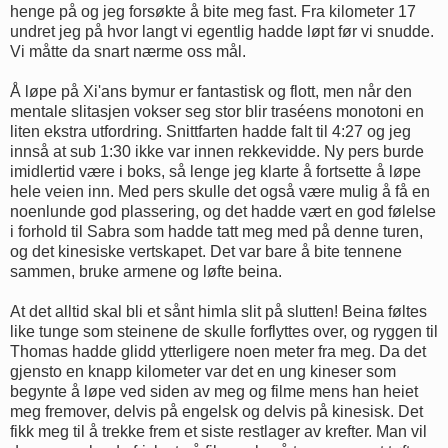
henge på og jeg forsøkte å bite meg fast. Fra kilometer 17
undret jeg på hvor langt vi egentlig hadde løpt før vi snudde.
Vi måtte da snart nærme oss mål.
Å løpe på Xi'ans bymur er fantastisk og flott, men når den
mentale slitasjen vokser seg stor blir traséens monotoni en
liten ekstra utfordring. Snittfarten hadde falt til 4:27 og jeg
innså at sub 1:30 ikke var innen rekkevidde. Ny pers burde
imidlertid være i boks, så lenge jeg klarte å fortsette å løpe
hele veien inn. Med pers skulle det også være mulig å få en
noenlunde god plassering, og det hadde vært en god følelse
i forhold til Sabra som hadde tatt meg med på denne turen,
og det kinesiske vertskapet. Det var bare å bite tennene
sammen, bruke armene og løfte beina.
At det alltid skal bli et sånt himla slit på slutten! Beina føltes
like tunge som steinene de skulle forflyttes over, og ryggen til
Thomas hadde glidd ytterligere noen meter fra meg. Da det
gjensto en knapp kilometer var det en ung kineser som
begynte å løpe ved siden av meg og filme mens han heiet
meg fremover, delvis på engelsk og delvis på kinesisk. Det
fikk meg til å trekke frem et siste restlager av krefter. Man vil