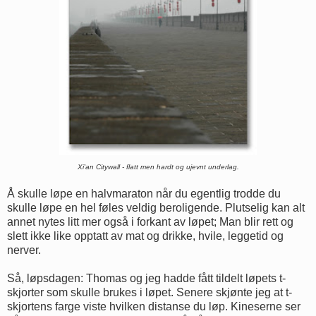
Xi'an Citywall - flatt men hardt og ujevnt underlag.
Å skulle løpe en halvmaraton når du egentlig trodde du
skulle løpe en hel føles veldig beroligende. Plutselig kan alt
annet nytes litt mer også i forkant av løpet; Man blir rett og
slett ikke like opptatt av mat og drikke, hvile, leggetid og
nerver.
Så, løpsdagen: Thomas og jeg hadde fått tildelt løpets t-
skjorter som skulle brukes i løpet. Senere skjønte jeg at t-
skjortens farge viste hvilken distanse du løp. Kineserne ser