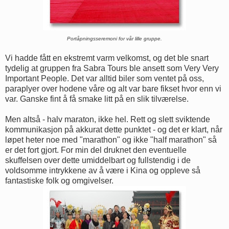
Portåpningsseremoni for vår lille gruppe.
Vi hadde fått en ekstremt varm velkomst, og det ble snart
tydelig at gruppen fra Sabra Tours ble ansett som Very Very
Important People. Det var alltid biler som ventet på oss,
paraplyer over hodene våre og alt var bare fikset hvor enn vi
var. Ganske fint å få smake litt på en slik tilværelse.
Men altså - halv maraton, ikke hel. Rett og slett sviktende
kommunikasjon på akkurat dette punktet - og det er klart, når
løpet heter noe med "marathon" og ikke "half marathon" så
er det fort gjort. For min del druknet den eventuelle
skuffelsen over dette umiddelbart og fullstendig i de
voldsomme intrykkene av å være i Kina og oppleve så
fantastiske folk og omgivelser.