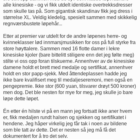
alle kinesiske - og vi fikk utdelt identiske overtrekksdresser
som skulle tas på. Som gigantisk skandinav fikk jeg dress i
størrelse XL. Veldig kledelig, spesielt sammen med skikkelig
regnværsbustete løpehår...
Etter at premier var utdelt for de andre løpenes herre- og
kvinneklasser lød innmarsjmusikken for oss på full styrke fra
store høyttalere. Sammen med 16 flotte damer i lekre
kinesiske kjoler (bare bittelitt stiligere enn det jeg følte meg)
stilte vi oss opp foran tilskuerne. Annenhver av de kinesiske
damene holdt et brett med medalje og sertifikat, annenhver
holdt en stor papp-sjekk. Med åttendeplassen hadde jeg
ikke bare kvalifisert meg til medaljeseremoni, men også en
pengepremie. Ikke stor (600 yuan, tilsvarer drøyt 500 kroner)
men dog. Det ble nesten for mye for meg, jeg skulle jo bare
løpe dette løpet.
Én etter én hilste vi på en mann jeg fortsatt ikke aner hvem
er, fikk medaljen rundt halsen og sjekken og sertifikatet i
hendene. Jeg håper virkelig jeg får tak i noen av bildene
som ble tatt av dette. Det er nesten så jeg må få det
dokumentert for å tro det selv.