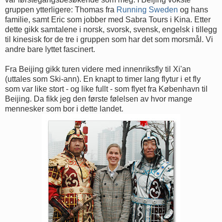
gruppen ytterligere: Thomas fra
Running Sweden
og hans
familie, samt Eric som jobber med Sabra Tours i Kina. Etter
dette gikk samtalene i norsk, svorsk, svensk, engelsk i tillegg
til kinesisk for de tre i gruppen som har det som morsmål. Vi
andre bare lyttet fascinert.
Fra Beijing gikk turen videre med innenriksfly til Xi'an
(uttales som Ski-ann). En knapt to timer lang flytur i et fly
som var like stort - og like fullt - som flyet fra København til
Beijing. Da fikk jeg den første følelsen av hvor mange
mennesker som bor i dette landet.