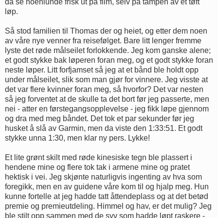
da se noenlunde frisk ut på film, selv på tampen av et tøft
løp.
Så stod familien til Thomas der og heiet, og etter dem noen
av våre nye venner fra reisefølget. Bare litt lenger fremme
lyste det røde målseilet forlokkende. Jeg kom ganske alene;
et godt stykke bak løperen foran meg, og et godt stykke foran
neste løper. Litt forfjamset så jeg at et bånd ble holdt opp
under målseilet, slik som man gjør for vinnere. Jeg visste at
det var flere kvinner foran meg, så hvorfor? Det var nesten
så jeg forventet at de skulle ta det bort før jeg passerte, men
nei - atter en førstegangsopplevelse - jeg fikk løpe gjennom
og dra med meg båndet. Det tok et par sekunder før jeg
husket å slå av Garmin, men da viste den 1:33:51. Et godt
stykke unna 1:30, men klar ny pers. Lykke!
Et lite grønt skilt med røde kinesiske tegn ble plassert i
hendene mine og flere tok tak i armene mine og pratet
hektisk i vei. Jeg skjønte naturligvis ingenting av hva som
foregikk, men en av guidene våre kom til og hjalp meg. Hun
kunne fortelle at jeg hadde tatt åttendeplass og at det betød
premie og premieutdeling. Himmel og hav, er det mulig? Jeg
ble stilt opp sammen med de syv som hadde løpt raskere -