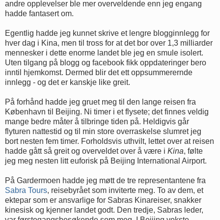
andre opplevelser ble mer overveldende enn jeg engang
hadde fantasert om.
Egentlig hadde jeg kunnet skrive et lengre blogginnlegg for
hver dag i Kina, men til tross for at det bor over 1,3 milliarder
mennesker i dette enorme landet ble jeg en smule isolert.
Uten tilgang på blogg og facebook fikk oppdateringer bero
inntil hjemkomst. Dermed blir det ett oppsummerernde
innlegg - og det er kanskje like greit.
På forhånd hadde jeg gruet meg til den lange reisen fra
København til Beijing. Ni timer i et flysete; det finnes veldig
mange bedre måter å tilbringe tiden på. Heldigvis går
flyturen nattestid og til min store overraskelse slumret jeg
bort nesten fem timer. Forholdsvis uthvilt, lettet over at reisen
hadde gått så greit og overveldet over å være i
Kina
, følte
jeg meg nesten litt euforisk på Beijing International Airport.
På Gardermoen hadde jeg møtt de tre representantene fra
Sabra Tours
, reisebyrået som inviterte meg. To av dem, et
ektepar som er ansvarlige for Sabras Kinareiser, snakker
kinesisk og kjenner landet godt. Den tredje, Sabras leder,
var førstegangsbesøkende som meg. I Beijing vokste