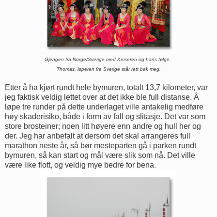
Gjengen fra Norge/Sverige med Keiseren og hans følge.
Thomas, løperen fra Sverige står rett bak meg.
Etter å ha kjørt rundt hele bymuren, totalt 13,7 kilometer, var
jeg faktisk veldig lettet over at det ikke ble full distanse. Å
løpe tre runder på dette underlaget ville antakelig medføre
høy skaderisiko, både i form av fall og slitasje. Det var som
store brosteiner; noen litt høyere enn andre og hull her og
der. Jeg har anbefalt at dersom det skal arrangeres full
marathon neste år, så bør mesteparten gå i parken rundt
bymuren, så kan start og mål være slik som nå. Det ville
være like flott, og veldig mye bedre for bena.