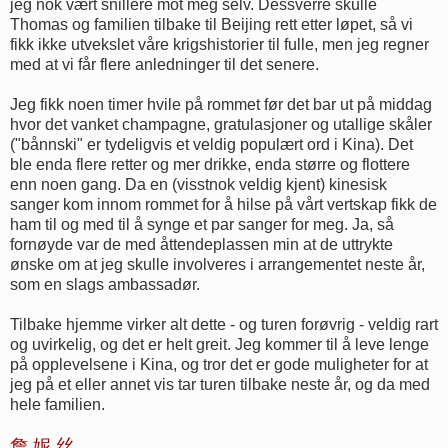
jeg nok vært snillere mot meg selv. Dessverre skulle
Thomas og familien tilbake til Beijing rett etter løpet, så vi
fikk ikke utvekslet våre krigshistorier til fulle, men jeg regner
med at vi får flere anledninger til det senere.
Jeg fikk noen timer hvile på rommet før det bar ut på middag
hvor det vanket champagne, gratulasjoner og utallige skåler
("bånnski" er tydeligvis et veldig populært ord i Kina). Det
ble enda flere retter og mer drikke, enda større og flottere
enn noen gang. Da en (visstnok veldig kjent) kinesisk
sanger kom innom rommet for å hilse på vårt vertskap fikk de
ham til og med til å synge et par sanger for meg. Ja, så
fornøyde var de med åttendeplassen min at de uttrykte
ønske om at jeg skulle involveres i arrangementet neste år,
som en slags ambassadør.
Tilbake hjemme virker alt dette - og turen forøvrig - veldig rart
og uvirkelig, og det er helt greit. Jeg kommer til å leve lenge
på opplevelsene i Kina, og tror det er gode muligheter for at
jeg på et eller annet vis tar turen tilbake neste år, og da med
hele familien.
詹 妮 丝