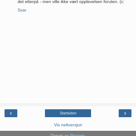
det etterpå - men ville ikke vært opplevelsen foruten. (c:
Svar
‹
›
Startsiden
Vis nettversjon
Drevet av
Blogger
.