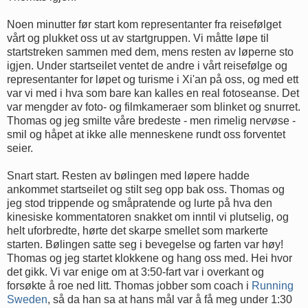
Noen minutter før start kom representanter fra reisefølget
vårt og plukket oss ut av startgruppen. Vi måtte løpe til
startstreken sammen med dem, mens resten av løperne sto
igjen. Under startseilet ventet de andre i vårt reisefølge og
representanter for løpet og turisme i Xi'an på oss, og med ett
var vi med i hva som bare kan kalles en real fotoseanse. Det
var mengder av foto- og filmkameraer som blinket og snurret.
Thomas og jeg smilte våre bredeste - men rimelig nervøse -
smil og håpet at ikke alle menneskene rundt oss forventet
seier.
Snart start. Resten av bølingen med løpere hadde
ankommet startseilet og stilt seg opp bak oss. Thomas og
jeg stod trippende og småpratende og lurte på hva den
kinesiske kommentatoren snakket om inntil vi plutselig, og
helt uforbredte, hørte det skarpe smellet som markerte
starten. Bølingen satte seg i bevegelse og farten var høy!
Thomas og jeg startet klokkene og hang oss med. Hei hvor
det gikk. Vi var enige om at 3:50-fart var i overkant og
forsøkte å roe ned litt. Thomas jobber som coach i
Running
Sweden
, så da han sa at hans mål var å få meg under 1:30