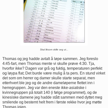
Skal liksom skille seg ut...
Thomas og jeg hadde avtalt å løpe sammen. Jeg foreslo
4:45-fart, men Thomas mente vi skulle prøve 4:30. Tja,
hvorfor ikke? Dagen var grå og fuktig, temperaturen perfekt
og løypa flat; Det burde være mulig å ta pers. En stund virket
det som om herrer og damer skulle starte separat, men
etterhvert ble jeg og de andre dameløperne flettet inn i
herregruppen. Jeg var den eneste ikke-asiatiske i
kvinnegruppen på totalt 140 (i følge programmet), og de
kinesiske damene jeg hadde stått sammen med dyttet meg
smilende og bestemt helt frem i første rekke hvor jeg møtte
Thomas igjen.