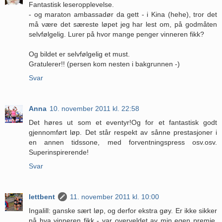
Fantastisk leseropplevelse.
- og maraton ambassadør da gett - i Kina (hehe), tror det
må være det særeste løpet jeg har lest om, på godmåten
selvfølgelig. Lurer på hvor mange penger vinneren fikk?
Og bildet er selvfølgelig et must.
Gratulerer!! (persen kom nesten i bakgrunnen -)
Svar
Anna
10. november 2011 kl. 22:58
Det høres ut som et eventyr!Og for et fantastisk godt
gjennomført løp. Det står respekt av sånne prestasjoner i
en annen tidssone, med forventningspress osv.osv.
Superinspirerende!
Svar
lettbent
11. november 2011 kl. 10:00
Ingalill: ganske sært løp, og derfor ekstra gøy. Er ikke sikker
på hva vinneren fikk - var overveldet av min egen premie.