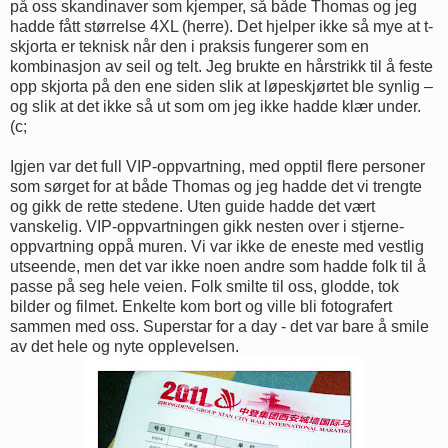
på oss skandinaver som kjemper, så både Thomas og jeg
hadde fått størrelse 4XL (herre). Det hjelper ikke så mye at t-
skjorta er teknisk når den i praksis fungerer som en
kombinasjon av seil og telt. Jeg brukte en hårstrikk til å feste
opp skjorta på den ene siden slik at løpeskjørtet ble synlig –
og slik at det ikke så ut som om jeg ikke hadde klær under.
(c;
Igjen var det full VIP-oppvartning, med opptil flere personer
som sørget for at både Thomas og jeg hadde det vi trengte
og gikk de rette stedene. Uten guide hadde det vært
vanskelig. VIP-oppvartningen gikk nesten over i stjerne-
oppvartning oppå muren. Vi var ikke de eneste med vestlig
utseende, men det var ikke noen andre som hadde folk til å
passe på seg hele veien. Folk smilte til oss, glodde, tok
bilder og filmet. Enkelte kom bort og ville bli fotografert
sammen med oss. Superstar for a day - det var bare å smile
av det hele og nyte opplevelsen.