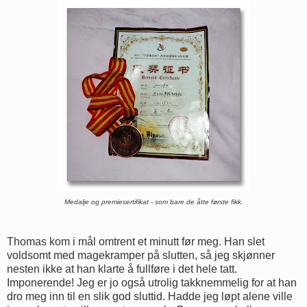
Medalje og premiesertifikat - som bare de åtte første fikk.
Thomas kom i mål omtrent et minutt før meg. Han slet
voldsomt med magekramper på slutten, så jeg skjønner
nesten ikke at han klarte å fullføre i det hele tatt.
Imponerende! Jeg er jo også utrolig takknemmelig for at han
dro meg inn til en slik god sluttid. Hadde jeg løpt alene ville