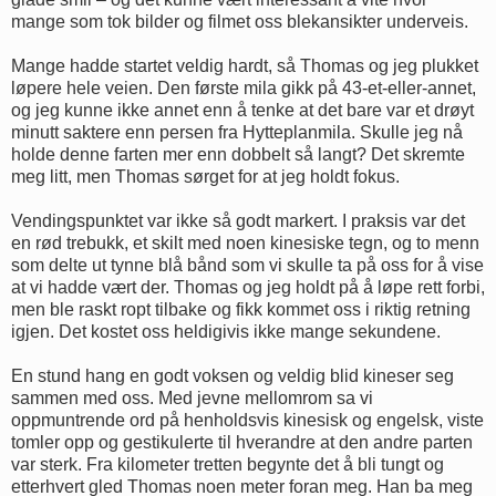
mange som tok bilder og filmet oss blekansikter underveis.
Mange hadde startet veldig hardt, så Thomas og jeg plukket
løpere hele veien. Den første mila gikk på 43-et-eller-annet,
og jeg kunne ikke annet enn å tenke at det bare var et drøyt
minutt saktere enn persen fra Hytteplanmila. Skulle jeg nå
holde denne farten mer enn dobbelt så langt? Det skremte
meg litt, men Thomas sørget for at jeg holdt fokus.
Vendingspunktet var ikke så godt markert. I praksis var det
en rød trebukk, et skilt med noen kinesiske tegn, og to menn
som delte ut tynne blå bånd som vi skulle ta på oss for å vise
at vi hadde vært der. Thomas og jeg holdt på å løpe rett forbi,
men ble raskt ropt tilbake og fikk kommet oss i riktig retning
igjen. Det kostet oss heldigivis ikke mange sekundene.
En stund hang en godt voksen og veldig blid kineser seg
sammen med oss. Med jevne mellomrom sa vi
oppmuntrende ord på henholdsvis kinesisk og engelsk, viste
tomler opp og gestikulerte til hverandre at den andre parten
var sterk. Fra kilometer tretten begynte det å bli tungt og
etterhvert gled Thomas noen meter foran meg. Han ba meg