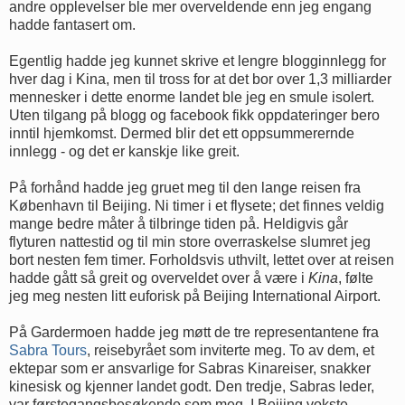
andre opplevelser ble mer overveldende enn jeg engang
hadde fantasert om.
Egentlig hadde jeg kunnet skrive et lengre blogginnlegg for
hver dag i Kina, men til tross for at det bor over 1,3 milliarder
mennesker i dette enorme landet ble jeg en smule isolert.
Uten tilgang på blogg og facebook fikk oppdateringer bero
inntil hjemkomst. Dermed blir det ett oppsummerernde
innlegg - og det er kanskje like greit.
På forhånd hadde jeg gruet meg til den lange reisen fra
København til Beijing. Ni timer i et flysete; det finnes veldig
mange bedre måter å tilbringe tiden på. Heldigvis går
flyturen nattestid og til min store overraskelse slumret jeg
bort nesten fem timer. Forholdsvis uthvilt, lettet over at reisen
hadde gått så greit og overveldet over å være i
Kina
, følte
jeg meg nesten litt euforisk på Beijing International Airport.
På Gardermoen hadde jeg møtt de tre representantene fra
Sabra Tours
, reisebyrået som inviterte meg. To av dem, et
ektepar som er ansvarlige for Sabras Kinareiser, snakker
kinesisk og kjenner landet godt. Den tredje, Sabras leder,
var førstegangsbesøkende som meg. I Beijing vokste