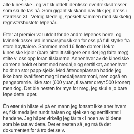
alle kinesiske - og vi fikk utdelt identiske overtrekksdresser
som skulle tas på. Som gigantisk skandinav fikk jeg dress i
størrelse XL. Veldig kledelig, spesielt sammen med skikkelig
regnværsbustete løpehår...
Etter at premier var utdelt for de andre løpenes herre- og
kvinneklasser lød innmarsjmusikken for oss på full styrke fra
store høyttalere. Sammen med 16 flotte damer i lekre
kinesiske kjoler (bare bittelitt stiligere enn det jeg følte meg)
stilte vi oss opp foran tilskuerne. Annenhver av de kinesiske
damene holdt et brett med medalje og sertifikat, annenhver
holdt en stor papp-sjekk. Med åttendeplassen hadde jeg
ikke bare kvalifisert meg til medaljeseremoni, men også en
pengepremie. Ikke stor (600 yuan, tilsvarer drøyt 500 kroner)
men dog. Det ble nesten for mye for meg, jeg skulle jo bare
løpe dette løpet.
Én etter én hilste vi på en mann jeg fortsatt ikke aner hvem
er, fikk medaljen rundt halsen og sjekken og sertifikatet i
hendene. Jeg håper virkelig jeg får tak i noen av bildene
som ble tatt av dette. Det er nesten så jeg må få det
dokumentert for å tro det selv.