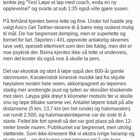
tenkte jeg ”Yes! Løpe et løp med coach, enda en ny
opplevelse!” og svarte at sub 1:35 også ville gjøre susen.
På forhånd kjentes beina lette og fine. Under tvil hadde jeg
valgt Asics Gel Tarther-skoene til å bære meg raskest mulig
til mål. De har begrenset demping, men er superlette og
formet for fart. Skjorten i 4XL oppveide antakelig skoenes
lave vekt, spesielt etterhvert som den ble fuktig, men det er
noe psykisk der. Beina kjentes ikke så lette ut underveis,
men det koster da også noe å skulle ta pers.
Det var eksotisk og stort å løpe oppå den 600-år gamle
steinmuren. Karateristisk kinesisk musikk lød fra skjulte
høytalere nesten hele veien, akkompagnert av løpernes
stadig mer anstrengte pust og lyden av skosåler klaskende
mot stein. Løypa gikk drøyt ti kilometer motsols før vi skulle
snu og løpe tilbake samme vei. Antallet løpere totalt på alle
distansene (5 km, 13,7 km (en hel runde) og halvmaraton)
var rundt 2.500, og halvmaratonløperne var de siste til å
starte. Feltet ble fort spredt så det var god plass på den 12-
meter brede muren. Publikumet var begrenset, men utrolig
støttende. Som ikke-kinesere fikk vi ekstra ivrige heiarop og
glade smil – og det kunne vært interessant å vite hvor