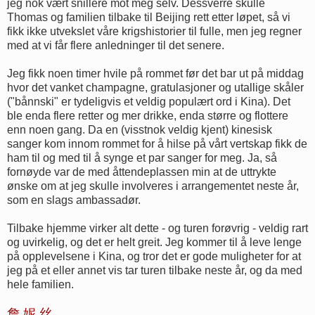
jeg nok vært snillere mot meg selv. Dessverre skulle
Thomas og familien tilbake til Beijing rett etter løpet, så vi
fikk ikke utvekslet våre krigshistorier til fulle, men jeg regner
med at vi får flere anledninger til det senere.
Jeg fikk noen timer hvile på rommet før det bar ut på middag
hvor det vanket champagne, gratulasjoner og utallige skåler
("bånnski" er tydeligvis et veldig populært ord i Kina). Det
ble enda flere retter og mer drikke, enda større og flottere
enn noen gang. Da en (visstnok veldig kjent) kinesisk
sanger kom innom rommet for å hilse på vårt vertskap fikk de
ham til og med til å synge et par sanger for meg. Ja, så
fornøyde var de med åttendeplassen min at de uttrykte
ønske om at jeg skulle involveres i arrangementet neste år,
som en slags ambassadør.
Tilbake hjemme virker alt dette - og turen forøvrig - veldig rart
og uvirkelig, og det er helt greit. Jeg kommer til å leve lenge
på opplevelsene i Kina, og tror det er gode muligheter for at
jeg på et eller annet vis tar turen tilbake neste år, og da med
hele familien.
詹 妮 丝