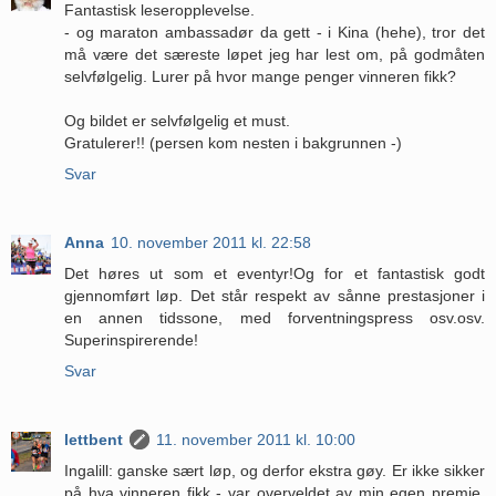
Fantastisk leseropplevelse.
- og maraton ambassadør da gett - i Kina (hehe), tror det
må være det særeste løpet jeg har lest om, på godmåten
selvfølgelig. Lurer på hvor mange penger vinneren fikk?
Og bildet er selvfølgelig et must.
Gratulerer!! (persen kom nesten i bakgrunnen -)
Svar
Anna
10. november 2011 kl. 22:58
Det høres ut som et eventyr!Og for et fantastisk godt
gjennomført løp. Det står respekt av sånne prestasjoner i
en annen tidssone, med forventningspress osv.osv.
Superinspirerende!
Svar
lettbent
11. november 2011 kl. 10:00
Ingalill: ganske sært løp, og derfor ekstra gøy. Er ikke sikker
på hva vinneren fikk - var overveldet av min egen premie.