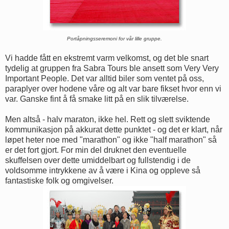
Portåpningsseremoni for vår lille gruppe.
Vi hadde fått en ekstremt varm velkomst, og det ble snart
tydelig at gruppen fra Sabra Tours ble ansett som Very Very
Important People. Det var alltid biler som ventet på oss,
paraplyer over hodene våre og alt var bare fikset hvor enn vi
var. Ganske fint å få smake litt på en slik tilværelse.
Men altså - halv maraton, ikke hel. Rett og slett sviktende
kommunikasjon på akkurat dette punktet - og det er klart, når
løpet heter noe med "marathon" og ikke "half marathon" så
er det fort gjort. For min del druknet den eventuelle
skuffelsen over dette umiddelbart og fullstendig i de
voldsomme intrykkene av å være i Kina og oppleve så
fantastiske folk og omgivelser.