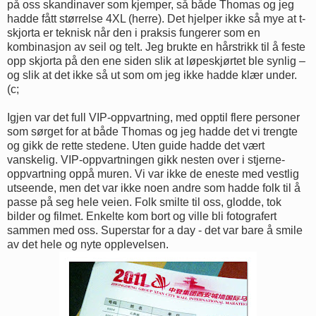
på oss skandinaver som kjemper, så både Thomas og jeg
hadde fått størrelse 4XL (herre). Det hjelper ikke så mye at t-
skjorta er teknisk når den i praksis fungerer som en
kombinasjon av seil og telt. Jeg brukte en hårstrikk til å feste
opp skjorta på den ene siden slik at løpeskjørtet ble synlig –
og slik at det ikke så ut som om jeg ikke hadde klær under.
(c;
Igjen var det full VIP-oppvartning, med opptil flere personer
som sørget for at både Thomas og jeg hadde det vi trengte
og gikk de rette stedene. Uten guide hadde det vært
vanskelig. VIP-oppvartningen gikk nesten over i stjerne-
oppvartning oppå muren. Vi var ikke de eneste med vestlig
utseende, men det var ikke noen andre som hadde folk til å
passe på seg hele veien. Folk smilte til oss, glodde, tok
bilder og filmet. Enkelte kom bort og ville bli fotografert
sammen med oss. Superstar for a day - det var bare å smile
av det hele og nyte opplevelsen.