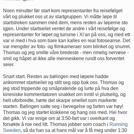
Noen minutter før start kom representanter fra reisefølget
vårt og plukket oss ut av startgruppen. Vi måtte løpe til
startstreken sammen med dem, mens resten av løperne sto
igjen. Under startseilet ventet de andre i vårt reisefølge og
representanter for løpet og turisme i Xi'an på oss, og med ett
var vi med i hva som bare kan kalles en real fotoseanse. Det
var mengder av foto- og filmkameraer som blinket og snurret.
Thomas og jeg smilte våre bredeste - men rimelig nervøse -
smil og håpet at ikke alle menneskene rundt oss forventet
seier.
Snart start. Resten av bølingen med løpere hadde
ankommet startseilet og stilt seg opp bak oss. Thomas og
jeg stod trippende og småpratende og lurte på hva den
kinesiske kommentatoren snakket om inntil vi plutselig, og
helt uforbredte, hørte det skarpe smellet som markerte
starten. Bølingen satte seg i bevegelse og farten var høy!
Thomas og jeg startet klokkene og hang oss med. Hei hvor
det gikk. Vi var enige om at 3:50-fart var i overkant og
forsøkte å roe ned litt. Thomas jobber som coach i
Running
Sweden
, så da han sa at hans mål var å få meg under 1:30