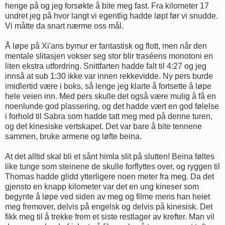
henge på og jeg forsøkte å bite meg fast. Fra kilometer 17
undret jeg på hvor langt vi egentlig hadde løpt før vi snudde.
Vi måtte da snart nærme oss mål.
Å løpe på Xi'ans bymur er fantastisk og flott, men når den
mentale slitasjen vokser seg stor blir traséens monotoni en
liten ekstra utfordring. Snittfarten hadde falt til 4:27 og jeg
innså at sub 1:30 ikke var innen rekkevidde. Ny pers burde
imidlertid være i boks, så lenge jeg klarte å fortsette å løpe
hele veien inn. Med pers skulle det også være mulig å få en
noenlunde god plassering, og det hadde vært en god følelse
i forhold til Sabra som hadde tatt meg med på denne turen,
og det kinesiske vertskapet. Det var bare å bite tennene
sammen, bruke armene og løfte beina.
At det alltid skal bli et sånt himla slit på slutten! Beina føltes
like tunge som steinene de skulle forflyttes over, og ryggen til
Thomas hadde glidd ytterligere noen meter fra meg. Da det
gjensto en knapp kilometer var det en ung kineser som
begynte å løpe ved siden av meg og filme mens han heiet
meg fremover, delvis på engelsk og delvis på kinesisk. Det
fikk meg til å trekke frem et siste restlager av krefter. Man vil