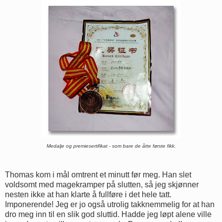
Medalje og premiesertifikat - som bare de åtte første fikk.
Thomas kom i mål omtrent et minutt før meg. Han slet
voldsomt med magekramper på slutten, så jeg skjønner
nesten ikke at han klarte å fullføre i det hele tatt.
Imponerende! Jeg er jo også utrolig takknemmelig for at han
dro meg inn til en slik god sluttid. Hadde jeg løpt alene ville