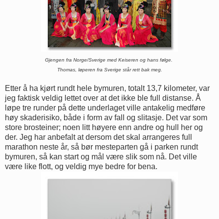
Gjengen fra Norge/Sverige med Keiseren og hans følge.
Thomas, løperen fra Sverige står rett bak meg.
Etter å ha kjørt rundt hele bymuren, totalt 13,7 kilometer, var
jeg faktisk veldig lettet over at det ikke ble full distanse. Å
løpe tre runder på dette underlaget ville antakelig medføre
høy skaderisiko, både i form av fall og slitasje. Det var som
store brosteiner; noen litt høyere enn andre og hull her og
der. Jeg har anbefalt at dersom det skal arrangeres full
marathon neste år, så bør mesteparten gå i parken rundt
bymuren, så kan start og mål være slik som nå. Det ville
være like flott, og veldig mye bedre for bena.