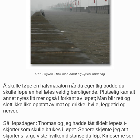
Xi'an Citywall - flatt men hardt og ujevnt underlag.
Å skulle løpe en halvmaraton når du egentlig trodde du
skulle løpe en hel føles veldig beroligende. Plutselig kan alt
annet nytes litt mer også i forkant av løpet; Man blir rett og
slett ikke like opptatt av mat og drikke, hvile, leggetid og
nerver.
Så, løpsdagen: Thomas og jeg hadde fått tildelt løpets t-
skjorter som skulle brukes i løpet. Senere skjønte jeg at t-
skjortens farge viste hvilken distanse du løp. Kineserne ser