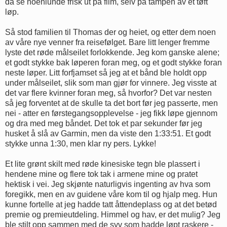
da se noenlunde frisk ut på film, selv på tampen av et tøft
løp.
Så stod familien til Thomas der og heiet, og etter dem noen
av våre nye venner fra reisefølget. Bare litt lenger fremme
lyste det røde målseilet forlokkende. Jeg kom ganske alene;
et godt stykke bak løperen foran meg, og et godt stykke foran
neste løper. Litt forfjamset så jeg at et bånd ble holdt opp
under målseilet, slik som man gjør for vinnere. Jeg visste at
det var flere kvinner foran meg, så hvorfor? Det var nesten
så jeg forventet at de skulle ta det bort før jeg passerte, men
nei - atter en førstegangsopplevelse - jeg fikk løpe gjennom
og dra med meg båndet. Det tok et par sekunder før jeg
husket å slå av Garmin, men da viste den 1:33:51. Et godt
stykke unna 1:30, men klar ny pers. Lykke!
Et lite grønt skilt med røde kinesiske tegn ble plassert i
hendene mine og flere tok tak i armene mine og pratet
hektisk i vei. Jeg skjønte naturligvis ingenting av hva som
foregikk, men en av guidene våre kom til og hjalp meg. Hun
kunne fortelle at jeg hadde tatt åttendeplass og at det betød
premie og premieutdeling. Himmel og hav, er det mulig? Jeg
ble stilt opp sammen med de syv som hadde løpt raskere -