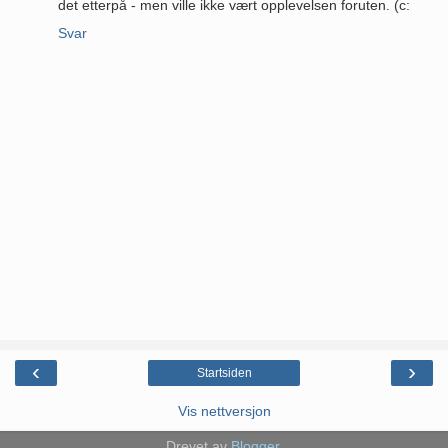
det etterpå - men ville ikke vært opplevelsen foruten. (c:
Svar
‹
›
Startsiden
Vis nettversjon
Drevet av
Blogger
.