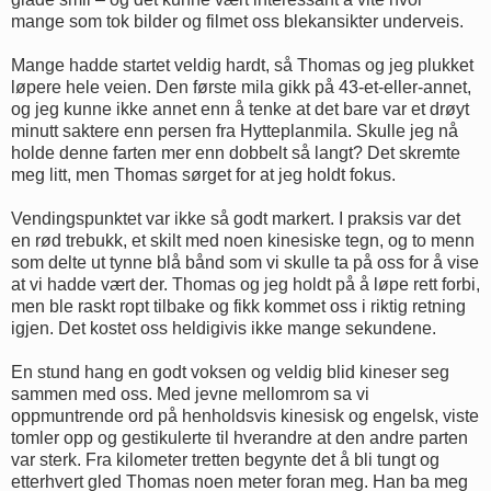
mange som tok bilder og filmet oss blekansikter underveis.
Mange hadde startet veldig hardt, så Thomas og jeg plukket
løpere hele veien. Den første mila gikk på 43-et-eller-annet,
og jeg kunne ikke annet enn å tenke at det bare var et drøyt
minutt saktere enn persen fra Hytteplanmila. Skulle jeg nå
holde denne farten mer enn dobbelt så langt? Det skremte
meg litt, men Thomas sørget for at jeg holdt fokus.
Vendingspunktet var ikke så godt markert. I praksis var det
en rød trebukk, et skilt med noen kinesiske tegn, og to menn
som delte ut tynne blå bånd som vi skulle ta på oss for å vise
at vi hadde vært der. Thomas og jeg holdt på å løpe rett forbi,
men ble raskt ropt tilbake og fikk kommet oss i riktig retning
igjen. Det kostet oss heldigivis ikke mange sekundene.
En stund hang en godt voksen og veldig blid kineser seg
sammen med oss. Med jevne mellomrom sa vi
oppmuntrende ord på henholdsvis kinesisk og engelsk, viste
tomler opp og gestikulerte til hverandre at den andre parten
var sterk. Fra kilometer tretten begynte det å bli tungt og
etterhvert gled Thomas noen meter foran meg. Han ba meg