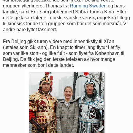
gruppen ytterligere: Thomas fra
Running Sweden
og hans
familie, samt Eric som jobber med Sabra Tours i Kina. Etter
dette gikk samtalene i norsk, svorsk, svensk, engelsk i tillegg
til kinesisk for de tre i gruppen som har det som morsmål. Vi
andre bare lyttet fascinert.
Fra Beijing gikk turen videre med innenriksfly til Xi'an
(uttales som Ski-ann). En knapt to timer lang flytur i et fly
som var like stort - og like fullt - som flyet fra København til
Beijing. Da fikk jeg den første følelsen av hvor mange
mennesker som bor i dette landet.