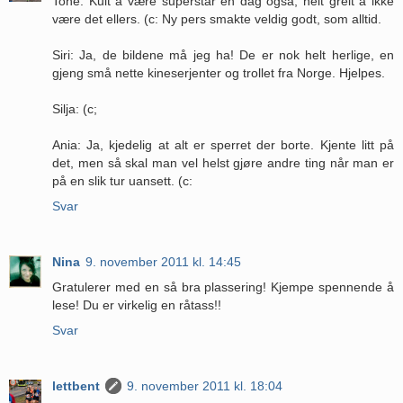
Tone: Kult å være superstar en dag også, helt greit å ikke
være det ellers. (c: Ny pers smakte veldig godt, som alltid.
Siri: Ja, de bildene må jeg ha! De er nok helt herlige, en
gjeng små nette kineserjenter og trollet fra Norge. Hjelpes.
Silja: (c;
Ania: Ja, kjedelig at alt er sperret der borte. Kjente litt på
det, men så skal man vel helst gjøre andre ting når man er
på en slik tur uansett. (c:
Svar
Nina
9. november 2011 kl. 14:45
Gratulerer med en så bra plassering! Kjempe spennende å
lese! Du er virkelig en råtass!!
Svar
lettbent
9. november 2011 kl. 18:04