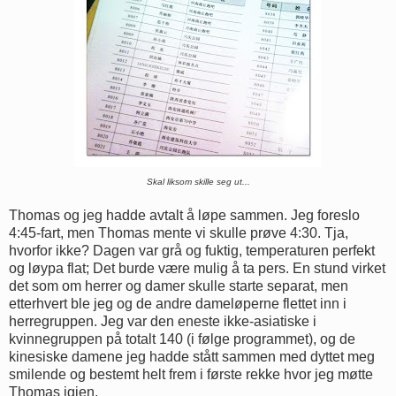
Skal liksom skille seg ut...
Thomas og jeg hadde avtalt å løpe sammen. Jeg foreslo
4:45-fart, men Thomas mente vi skulle prøve 4:30. Tja,
hvorfor ikke? Dagen var grå og fuktig, temperaturen perfekt
og løypa flat; Det burde være mulig å ta pers. En stund virket
det som om herrer og damer skulle starte separat, men
etterhvert ble jeg og de andre dameløperne flettet inn i
herregruppen. Jeg var den eneste ikke-asiatiske i
kvinnegruppen på totalt 140 (i følge programmet), og de
kinesiske damene jeg hadde stått sammen med dyttet meg
smilende og bestemt helt frem i første rekke hvor jeg møtte
Thomas igjen.