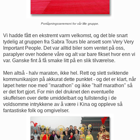
Portåpningsseremoni for vår lille gruppe.
Vi hadde fått en ekstremt varm velkomst, og det ble snart
tydelig at gruppen fra Sabra Tours ble ansett som Very Very
Important People. Det var alltid biler som ventet på oss,
paraplyer over hodene våre og alt var bare fikset hvor enn vi
var. Ganske fint å få smake litt på en slik tilværelse.
Men altså - halv maraton, ikke hel. Rett og slett sviktende
kommunikasjon på akkurat dette punktet - og det er klart, når
løpet heter noe med "marathon" og ikke "half marathon" så
er det fort gjort. For min del druknet den eventuelle
skuffelsen over dette umiddelbart og fullstendig i de
voldsomme intrykkene av å være i Kina og oppleve så
fantastiske folk og omgivelser.