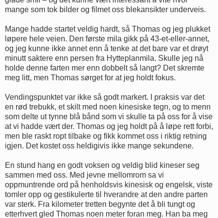
mange som tok bilder og filmet oss blekansikter underveis.
Mange hadde startet veldig hardt, så Thomas og jeg plukket
løpere hele veien. Den første mila gikk på 43-et-eller-annet,
og jeg kunne ikke annet enn å tenke at det bare var et drøyt
minutt saktere enn persen fra Hytteplanmila. Skulle jeg nå
holde denne farten mer enn dobbelt så langt? Det skremte
meg litt, men Thomas sørget for at jeg holdt fokus.
Vendingspunktet var ikke så godt markert. I praksis var det
en rød trebukk, et skilt med noen kinesiske tegn, og to menn
som delte ut tynne blå bånd som vi skulle ta på oss for å vise
at vi hadde vært der. Thomas og jeg holdt på å løpe rett forbi,
men ble raskt ropt tilbake og fikk kommet oss i riktig retning
igjen. Det kostet oss heldigivis ikke mange sekundene.
En stund hang en godt voksen og veldig blid kineser seg
sammen med oss. Med jevne mellomrom sa vi
oppmuntrende ord på henholdsvis kinesisk og engelsk, viste
tomler opp og gestikulerte til hverandre at den andre parten
var sterk. Fra kilometer tretten begynte det å bli tungt og
etterhvert gled Thomas noen meter foran meg. Han ba meg