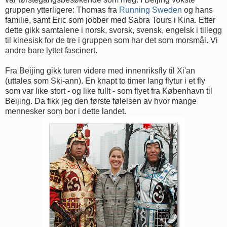
gruppen ytterligere: Thomas fra
Running Sweden
og hans
familie, samt Eric som jobber med Sabra Tours i Kina. Etter
dette gikk samtalene i norsk, svorsk, svensk, engelsk i tillegg
til kinesisk for de tre i gruppen som har det som morsmål. Vi
andre bare lyttet fascinert.
Fra Beijing gikk turen videre med innenriksfly til Xi'an
(uttales som Ski-ann). En knapt to timer lang flytur i et fly
som var like stort - og like fullt - som flyet fra København til
Beijing. Da fikk jeg den første følelsen av hvor mange
mennesker som bor i dette landet.