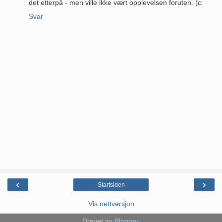
det etterpå - men ville ikke vært opplevelsen foruten. (c:
Svar
‹
›
Startsiden
Vis nettversjon
Drevet av
Blogger
.