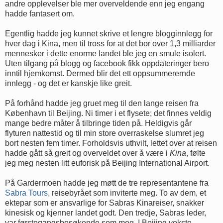
andre opplevelser ble mer overveldende enn jeg engang
hadde fantasert om.
Egentlig hadde jeg kunnet skrive et lengre blogginnlegg for
hver dag i Kina, men til tross for at det bor over 1,3 milliarder
mennesker i dette enorme landet ble jeg en smule isolert.
Uten tilgang på blogg og facebook fikk oppdateringer bero
inntil hjemkomst. Dermed blir det ett oppsummerernde
innlegg - og det er kanskje like greit.
På forhånd hadde jeg gruet meg til den lange reisen fra
København til Beijing. Ni timer i et flysete; det finnes veldig
mange bedre måter å tilbringe tiden på. Heldigvis går
flyturen nattestid og til min store overraskelse slumret jeg
bort nesten fem timer. Forholdsvis uthvilt, lettet over at reisen
hadde gått så greit og overveldet over å være i
Kina
, følte
jeg meg nesten litt euforisk på Beijing International Airport.
På Gardermoen hadde jeg møtt de tre representantene fra
Sabra Tours
, reisebyrået som inviterte meg. To av dem, et
ektepar som er ansvarlige for Sabras Kinareiser, snakker
kinesisk og kjenner landet godt. Den tredje, Sabras leder,
var førstegangsbesøkende som meg. I Beijing vokste