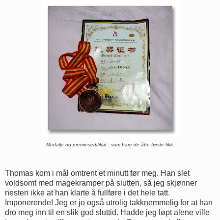
Medalje og premiesertifikat - som bare de åtte første fikk.
Thomas kom i mål omtrent et minutt før meg. Han slet
voldsomt med magekramper på slutten, så jeg skjønner
nesten ikke at han klarte å fullføre i det hele tatt.
Imponerende! Jeg er jo også utrolig takknemmelig for at han
dro meg inn til en slik god sluttid. Hadde jeg løpt alene ville