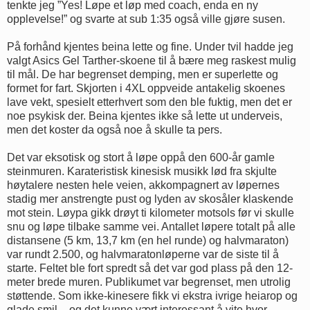
tenkte jeg ”Yes! Løpe et løp med coach, enda en ny
opplevelse!” og svarte at sub 1:35 også ville gjøre susen.
På forhånd kjentes beina lette og fine. Under tvil hadde jeg
valgt Asics Gel Tarther-skoene til å bære meg raskest mulig
til mål. De har begrenset demping, men er superlette og
formet for fart. Skjorten i 4XL oppveide antakelig skoenes
lave vekt, spesielt etterhvert som den ble fuktig, men det er
noe psykisk der. Beina kjentes ikke så lette ut underveis,
men det koster da også noe å skulle ta pers.
Det var eksotisk og stort å løpe oppå den 600-år gamle
steinmuren. Karateristisk kinesisk musikk lød fra skjulte
høytalere nesten hele veien, akkompagnert av løpernes
stadig mer anstrengte pust og lyden av skosåler klaskende
mot stein. Løypa gikk drøyt ti kilometer motsols før vi skulle
snu og løpe tilbake samme vei. Antallet løpere totalt på alle
distansene (5 km, 13,7 km (en hel runde) og halvmaraton)
var rundt 2.500, og halvmaratonløperne var de siste til å
starte. Feltet ble fort spredt så det var god plass på den 12-
meter brede muren. Publikumet var begrenset, men utrolig
støttende. Som ikke-kinesere fikk vi ekstra ivrige heiarop og
glade smil – og det kunne vært interessant å vite hvor