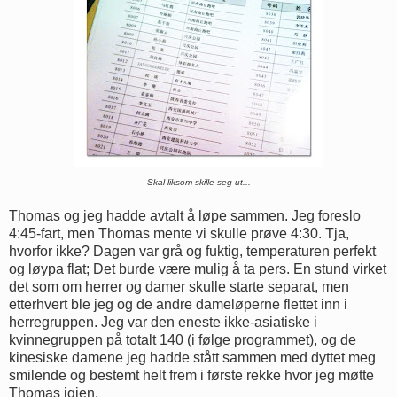
Skal liksom skille seg ut...
Thomas og jeg hadde avtalt å løpe sammen. Jeg foreslo
4:45-fart, men Thomas mente vi skulle prøve 4:30. Tja,
hvorfor ikke? Dagen var grå og fuktig, temperaturen perfekt
og løypa flat; Det burde være mulig å ta pers. En stund virket
det som om herrer og damer skulle starte separat, men
etterhvert ble jeg og de andre dameløperne flettet inn i
herregruppen. Jeg var den eneste ikke-asiatiske i
kvinnegruppen på totalt 140 (i følge programmet), og de
kinesiske damene jeg hadde stått sammen med dyttet meg
smilende og bestemt helt frem i første rekke hvor jeg møtte
Thomas igjen.