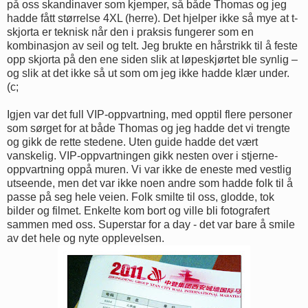
på oss skandinaver som kjemper, så både Thomas og jeg
hadde fått størrelse 4XL (herre). Det hjelper ikke så mye at t-
skjorta er teknisk når den i praksis fungerer som en
kombinasjon av seil og telt. Jeg brukte en hårstrikk til å feste
opp skjorta på den ene siden slik at løpeskjørtet ble synlig –
og slik at det ikke så ut som om jeg ikke hadde klær under.
(c;
Igjen var det full VIP-oppvartning, med opptil flere personer
som sørget for at både Thomas og jeg hadde det vi trengte
og gikk de rette stedene. Uten guide hadde det vært
vanskelig. VIP-oppvartningen gikk nesten over i stjerne-
oppvartning oppå muren. Vi var ikke de eneste med vestlig
utseende, men det var ikke noen andre som hadde folk til å
passe på seg hele veien. Folk smilte til oss, glodde, tok
bilder og filmet. Enkelte kom bort og ville bli fotografert
sammen med oss. Superstar for a day - det var bare å smile
av det hele og nyte opplevelsen.