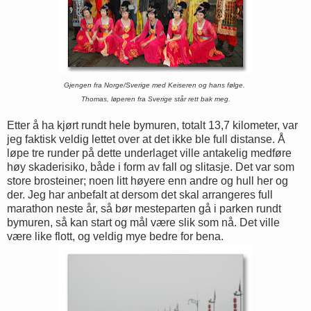
Gjengen fra Norge/Sverige med Keiseren og hans følge.
Thomas, løperen fra Sverige står rett bak meg.
Etter å ha kjørt rundt hele bymuren, totalt 13,7 kilometer, var
jeg faktisk veldig lettet over at det ikke ble full distanse. Å
løpe tre runder på dette underlaget ville antakelig medføre
høy skaderisiko, både i form av fall og slitasje. Det var som
store brosteiner; noen litt høyere enn andre og hull her og
der. Jeg har anbefalt at dersom det skal arrangeres full
marathon neste år, så bør mesteparten gå i parken rundt
bymuren, så kan start og mål være slik som nå. Det ville
være like flott, og veldig mye bedre for bena.