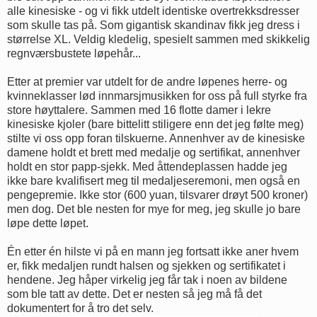
alle kinesiske - og vi fikk utdelt identiske overtrekksdresser
som skulle tas på. Som gigantisk skandinav fikk jeg dress i
størrelse XL. Veldig kledelig, spesielt sammen med skikkelig
regnværsbustete løpehår...
Etter at premier var utdelt for de andre løpenes herre- og
kvinneklasser lød innmarsjmusikken for oss på full styrke fra
store høyttalere. Sammen med 16 flotte damer i lekre
kinesiske kjoler (bare bittelitt stiligere enn det jeg følte meg)
stilte vi oss opp foran tilskuerne. Annenhver av de kinesiske
damene holdt et brett med medalje og sertifikat, annenhver
holdt en stor papp-sjekk. Med åttendeplassen hadde jeg
ikke bare kvalifisert meg til medaljeseremoni, men også en
pengepremie. Ikke stor (600 yuan, tilsvarer drøyt 500 kroner)
men dog. Det ble nesten for mye for meg, jeg skulle jo bare
løpe dette løpet.
Én etter én hilste vi på en mann jeg fortsatt ikke aner hvem
er, fikk medaljen rundt halsen og sjekken og sertifikatet i
hendene. Jeg håper virkelig jeg får tak i noen av bildene
som ble tatt av dette. Det er nesten så jeg må få det
dokumentert for å tro det selv.