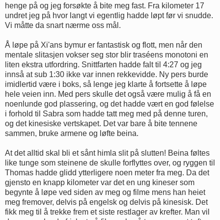
henge på og jeg forsøkte å bite meg fast. Fra kilometer 17
undret jeg på hvor langt vi egentlig hadde løpt før vi snudde.
Vi måtte da snart nærme oss mål.
Å løpe på Xi'ans bymur er fantastisk og flott, men når den
mentale slitasjen vokser seg stor blir traséens monotoni en
liten ekstra utfordring. Snittfarten hadde falt til 4:27 og jeg
innså at sub 1:30 ikke var innen rekkevidde. Ny pers burde
imidlertid være i boks, så lenge jeg klarte å fortsette å løpe
hele veien inn. Med pers skulle det også være mulig å få en
noenlunde god plassering, og det hadde vært en god følelse
i forhold til Sabra som hadde tatt meg med på denne turen,
og det kinesiske vertskapet. Det var bare å bite tennene
sammen, bruke armene og løfte beina.
At det alltid skal bli et sånt himla slit på slutten! Beina føltes
like tunge som steinene de skulle forflyttes over, og ryggen til
Thomas hadde glidd ytterligere noen meter fra meg. Da det
gjensto en knapp kilometer var det en ung kineser som
begynte å løpe ved siden av meg og filme mens han heiet
meg fremover, delvis på engelsk og delvis på kinesisk. Det
fikk meg til å trekke frem et siste restlager av krefter. Man vil