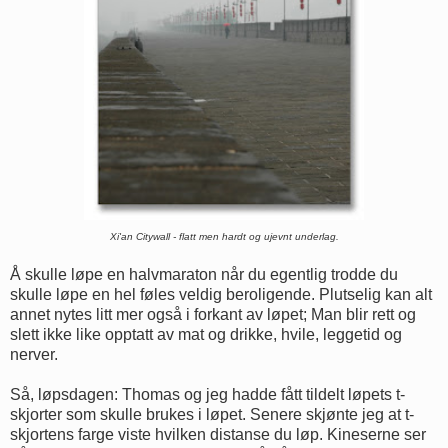
Xi'an Citywall - flatt men hardt og ujevnt underlag.
Å skulle løpe en halvmaraton når du egentlig trodde du
skulle løpe en hel føles veldig beroligende. Plutselig kan alt
annet nytes litt mer også i forkant av løpet; Man blir rett og
slett ikke like opptatt av mat og drikke, hvile, leggetid og
nerver.
Så, løpsdagen: Thomas og jeg hadde fått tildelt løpets t-
skjorter som skulle brukes i løpet. Senere skjønte jeg at t-
skjortens farge viste hvilken distanse du løp. Kineserne ser