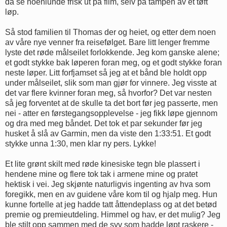
da se noenlunde frisk ut på film, selv på tampen av et tøft
løp.
Så stod familien til Thomas der og heiet, og etter dem noen
av våre nye venner fra reisefølget. Bare litt lenger fremme
lyste det røde målseilet forlokkende. Jeg kom ganske alene;
et godt stykke bak løperen foran meg, og et godt stykke foran
neste løper. Litt forfjamset så jeg at et bånd ble holdt opp
under målseilet, slik som man gjør for vinnere. Jeg visste at
det var flere kvinner foran meg, så hvorfor? Det var nesten
så jeg forventet at de skulle ta det bort før jeg passerte, men
nei - atter en førstegangsopplevelse - jeg fikk løpe gjennom
og dra med meg båndet. Det tok et par sekunder før jeg
husket å slå av Garmin, men da viste den 1:33:51. Et godt
stykke unna 1:30, men klar ny pers. Lykke!
Et lite grønt skilt med røde kinesiske tegn ble plassert i
hendene mine og flere tok tak i armene mine og pratet
hektisk i vei. Jeg skjønte naturligvis ingenting av hva som
foregikk, men en av guidene våre kom til og hjalp meg. Hun
kunne fortelle at jeg hadde tatt åttendeplass og at det betød
premie og premieutdeling. Himmel og hav, er det mulig? Jeg
ble stilt opp sammen med de syv som hadde løpt raskere -