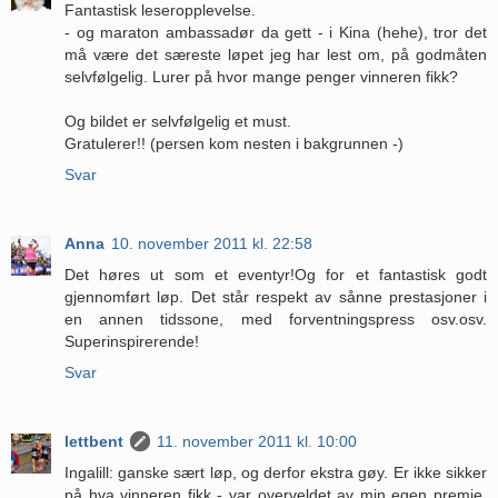
Fantastisk leseropplevelse.
- og maraton ambassadør da gett - i Kina (hehe), tror det
må være det særeste løpet jeg har lest om, på godmåten
selvfølgelig. Lurer på hvor mange penger vinneren fikk?
Og bildet er selvfølgelig et must.
Gratulerer!! (persen kom nesten i bakgrunnen -)
Svar
Anna
10. november 2011 kl. 22:58
Det høres ut som et eventyr!Og for et fantastisk godt
gjennomført løp. Det står respekt av sånne prestasjoner i
en annen tidssone, med forventningspress osv.osv.
Superinspirerende!
Svar
lettbent
11. november 2011 kl. 10:00
Ingalill: ganske sært løp, og derfor ekstra gøy. Er ikke sikker
på hva vinneren fikk - var overveldet av min egen premie.