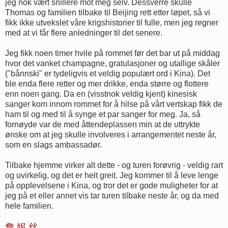
jeg nok vært snillere mot meg selv. Dessverre skulle
Thomas og familien tilbake til Beijing rett etter løpet, så vi
fikk ikke utvekslet våre krigshistorier til fulle, men jeg regner
med at vi får flere anledninger til det senere.
Jeg fikk noen timer hvile på rommet før det bar ut på middag
hvor det vanket champagne, gratulasjoner og utallige skåler
("bånnski" er tydeligvis et veldig populært ord i Kina). Det
ble enda flere retter og mer drikke, enda større og flottere
enn noen gang. Da en (visstnok veldig kjent) kinesisk
sanger kom innom rommet for å hilse på vårt vertskap fikk de
ham til og med til å synge et par sanger for meg. Ja, så
fornøyde var de med åttendeplassen min at de uttrykte
ønske om at jeg skulle involveres i arrangementet neste år,
som en slags ambassadør.
Tilbake hjemme virker alt dette - og turen forøvrig - veldig rart
og uvirkelig, og det er helt greit. Jeg kommer til å leve lenge
på opplevelsene i Kina, og tror det er gode muligheter for at
jeg på et eller annet vis tar turen tilbake neste år, og da med
hele familien.
詹 妮 丝