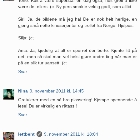
Tone: Kult å være superstar en dag også, helt greit å ikke
være det ellers. (c: Ny pers smakte veldig godt, som alltid.
Siri: Ja, de bildene må jeg ha! De er nok helt herlige, en
gjeng små nette kineserjenter og trollet fra Norge. Hjelpes.
Silja: (c;
Ania: Ja, kjedelig at alt er sperret der borte. Kjente litt på
det, men så skal man vel helst gjøre andre ting når man er
på en slik tur uansett. (c:
Svar
Nina
9. november 2011 kl. 14:45
Gratulerer med en så bra plassering! Kjempe spennende å
lese! Du er virkelig en råtass!!
Svar
lettbent
9. november 2011 kl. 18:04