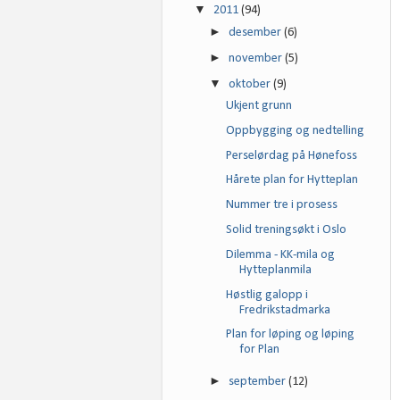
▼
2011
(94)
►
desember
(6)
►
november
(5)
▼
oktober
(9)
Ukjent grunn
Oppbygging og nedtelling
Perselørdag på Hønefoss
Hårete plan for Hytteplan
Nummer tre i prosess
Solid treningsøkt i Oslo
Dilemma - KK-mila og
Hytteplanmila
Høstlig galopp i
Fredrikstadmarka
Plan for løping og løping
for Plan
►
september
(12)