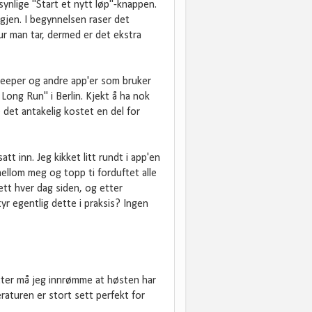
synlige "Start et nytt løp"-knappen.
gjen. I begynnelsen raser det
tur man tar, dermed er det ekstra
Keeper og andre app'er som bruker
 Long Run" i Berlin. Kjekt å ha nok
e det antakelig kostet en del for
t inn. Jeg kikket litt rundt i app'en
ellom meg og topp ti forduftet alle
sett hver dag siden, og etter
yr egentlig dette i praksis? Ingen
tter må jeg innrømme at høsten har
raturen er stort sett perfekt for