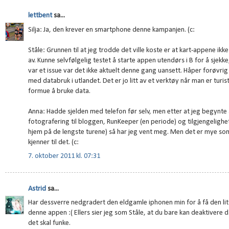
lettbent
sa...
Silja: Ja, den krever en smartphone denne kampanjen. (c:
Ståle: Grunnen til at jeg trodde det ville koste er at kart-appene ik
av. Kunne selvfølgelig testet å starte appen utendørs i B for å sjek
var et issue var det ikke aktuelt denne gang uansett. Håper forøvrig 
med databruk i utlandet. Det er jo litt av et verktøy når man er turis
formue å bruke data.
Anna: Hadde sjelden med telefon før selv, men etter at jeg begynte 
fotografering til bloggen, RunKeeper (en periode) og tilgjengelighet 
hjem på de lengste turene) så har jeg vent meg. Men det er mye som
kjenner til det. (c:
7. oktober 2011 kl. 07:31
Astrid
sa...
Har dessverre nedgradert den eldgamle iphonen min for å få den litt 
denne appen :( Ellers sier jeg som Ståle, at du bare kan deaktivere d
det skal funke.