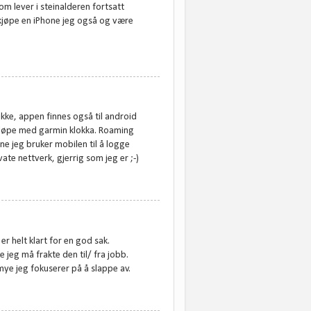
om lever i steinalderen fortsatt
eg kjøpe en iPhone jeg også og være
ikke, appen finnes også til android
 løpe med garmin klokka. Roaming
ne jeg bruker mobilen til å logge
ate nettverk, gjerrig som jeg er ;-)
r helt klart for en god sak.
 jeg må frakte den til/ fra jobb.
mye jeg fokuserer på å slappe av.