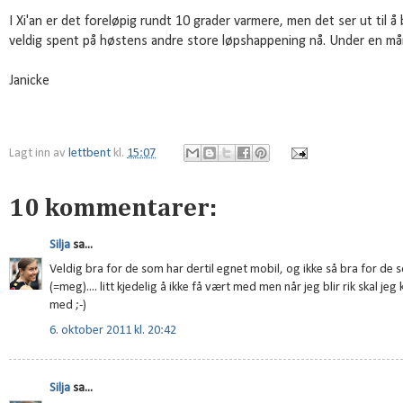
I Xi'an er det foreløpig rundt 10 grader varmere, men det ser ut til å 
veldig spent på høstens andre store løpshappening nå. Under en måned
Janicke
Lagt inn av
lettbent
kl.
15:07
10 kommentarer:
Silja
sa...
Veldig bra for de som har dertil egnet mobil, og ikke så bra for de s
(=meg).... litt kjedelig å ikke få vært med men når jeg blir rik skal j
med ;-)
6. oktober 2011 kl. 20:42
Silja
sa...