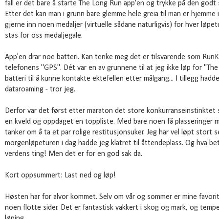
fall er det bare å starte The Long Run app'en og trykke på den godt 
Etter det kan man i grunn bare glemme hele greia til man er hjemme i
gjerne inn noen medaljer (virtuelle sådane naturligvis) for hver løpe
stas for oss medaljegale.
App'en drar noe batteri. Kan tenke meg det er tilsvarende som Run
telefonens "GPS". Dét var en av grunnene til at jeg ikke løp for "The
batteri til å kunne kontakte ektefellen etter målgang... I tillegg hadd
dataroaming - tror jeg.
Derfor var det først etter maraton det store konkurranseinstinktet sat
en kveld og oppdaget en toppliste. Med bare noen få plasseringer m
tanker om å ta et par rolige restitusjonsuker. Jeg har vel løpt stort 
morgenløpeturen i dag hadde jeg klatret til åttendeplass. Og hva bet
verdens ting! Men det er for en god sak da.
Kort oppsummert: Last ned og løp!
Høsten har for alvor kommet. Selv om vår og sommer er mine favori
noen flotte sider. Det er fantastisk vakkert i skog og mark, og tempe
løping.