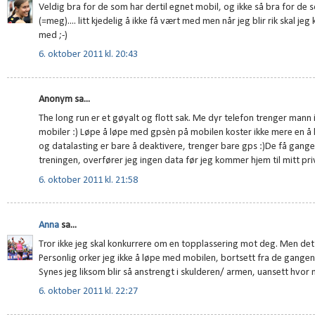
Veldig bra for de som har dertil egnet mobil, og ikke så bra for de s
(=meg).... litt kjedelig å ikke få vært med men når jeg blir rik skal j
med ;-)
6. oktober 2011 kl. 20:43
Anonym sa...
The long run er et gøyalt og flott sak. Me dyr telefon trenger mann 
mobiler :) Løpe å løpe med gpsèn på mobilen koster ikke mere en å
og datalasting er bare å deaktivere, trenger bare gps :)De få gange
treningen, overfører jeg ingen data før jeg kommer hjem til mitt priv
6. oktober 2011 kl. 21:58
Anna
sa...
Tror ikke jeg skal konkurrere om en topplassering mot deg. Men det e
Personlig orker jeg ikke å løpe med mobilen, bortsett fra de gangene
Synes jeg liksom blir så anstrengt i skulderen/ armen, uansett hvor 
6. oktober 2011 kl. 22:27