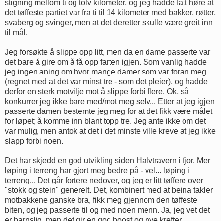
stigning mellom ti og tolv kilometer, og jeg hadde fått høre at
det tøffeste partiet var fra ti til 14 kilometer med bakker, røtter,
svaberg og svinger, men at det deretter skulle være greit inn
til mål.
Jeg forsøkte å slippe opp litt, men da en dame passerte var
det bare å gire om å få opp farten igjen. Som vanlig hadde
jeg ingen aning om hvor mange damer som var foran meg
(regnet med at det var minst tre - som det pleier), og hadde
derfor en sterk motvilje mot å slippe forbi flere. Ok, så
konkurrer jeg ikke bare med/mot meg selv... Etter at jeg igjen
passerte damen bestemte jeg meg for at det fikk være målet
for løpet; å komme inn blant topp tre. Jeg ante ikke om det
var mulig, men antok at det i det minste ville kreve at jeg ikke
slapp forbi noen.
Det har skjedd en god utvikling siden Halvtravern i fjor. Mer
løping i terreng har gjort meg bedre på - vel... løping i
terreng... Det går fortere nedover, og jeg er litt tøffere over
"stokk og stein" generelt. Det, kombinert med at beina takler
motbakkene ganske bra, fikk meg gjennom den tøffeste
biten, og jeg passerte til og med noen menn. Ja, jeg vet det
er barnslig, men det gir en god boost og nye krefter.