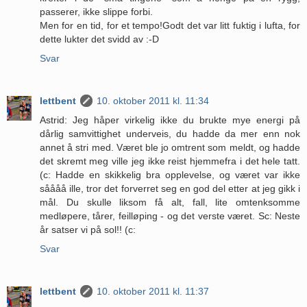
passerer, ikke slippe forbi.
Men for en tid, for et tempo!Godt det var litt fuktig i lufta, for
dette lukter det svidd av :-D
Svar
lettbent
10. oktober 2011 kl. 11:34
Astrid: Jeg håper virkelig ikke du brukte mye energi på
dårlig samvittighet underveis, du hadde da mer enn nok
annet å stri med. Været ble jo omtrent som meldt, og hadde
det skremt meg ville jeg ikke reist hjemmefra i det hele tatt.
(c: Hadde en skikkelig bra opplevelse, og været var ikke
såååå ille, tror det forverret seg en god del etter at jeg gikk i
mål. Du skulle liksom få alt, fall, lite omtenksomme
medløpere, tårer, feilløping - og det verste været. Sc: Neste
år satser vi på sol!! (c:
Svar
lettbent
10. oktober 2011 kl. 11:37