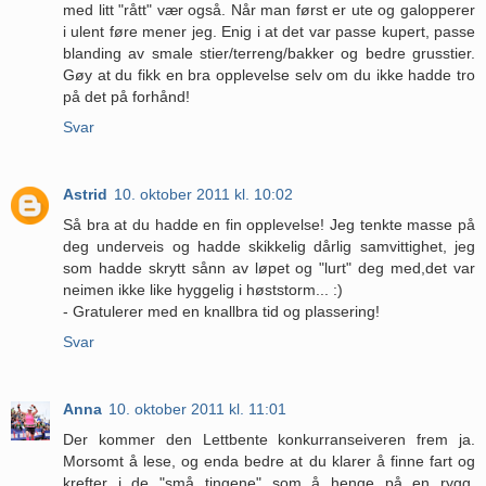
med litt "rått" vær også. Når man først er ute og galopperer
i ulent føre mener jeg. Enig i at det var passe kupert, passe
blanding av smale stier/terreng/bakker og bedre grusstier.
Gøy at du fikk en bra opplevelse selv om du ikke hadde tro
på det på forhånd!
Svar
Astrid
10. oktober 2011 kl. 10:02
Så bra at du hadde en fin opplevelse! Jeg tenkte masse på
deg underveis og hadde skikkelig dårlig samvittighet, jeg
som hadde skrytt sånn av løpet og "lurt" deg med,det var
neimen ikke like hyggelig i høststorm... :)
- Gratulerer med en knallbra tid og plassering!
Svar
Anna
10. oktober 2011 kl. 11:01
Der kommer den Lettbente konkurranseiveren frem ja.
Morsomt å lese, og enda bedre at du klarer å finne fart og
krefter i de "små tingene" som å henge på en rygg,