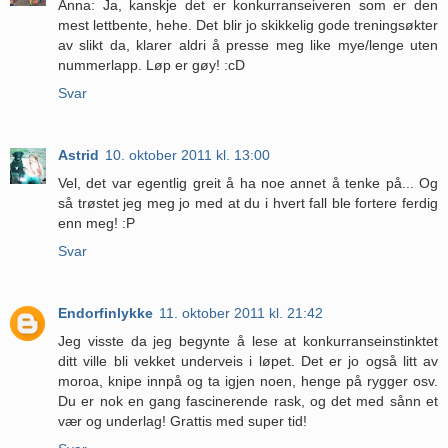
Anna: Ja, kanskje det er konkurranseiveren som er den
mest lettbente, hehe. Det blir jo skikkelig gode treningsøkter
av slikt da, klarer aldri å presse meg like mye/lenge uten
nummerlapp. Løp er gøy! :cD
Svar
Astrid
10. oktober 2011 kl. 13:00
Vel, det var egentlig greit å ha noe annet å tenke på... Og
så trøstet jeg meg jo med at du i hvert fall ble fortere ferdig
enn meg! :P
Svar
Endorfinlykke
11. oktober 2011 kl. 21:42
Jeg visste da jeg begynte å lese at konkurranseinstinktet
ditt ville bli vekket underveis i løpet. Det er jo også litt av
moroa, knipe innpå og ta igjen noen, henge på rygger osv.
Du er nok en gang fascinerende rask, og det med sånn et
vær og underlag! Grattis med super tid!