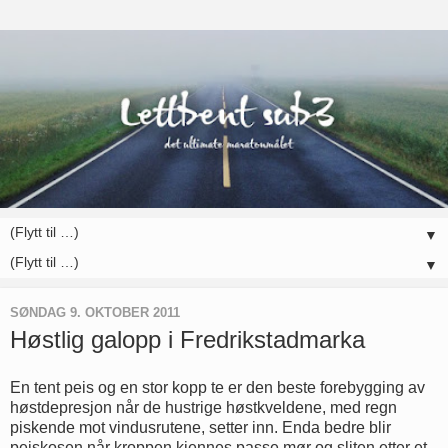
▼
▼
SØNDAG 9. OKTOBER 2011
Høstlig galopp i Fredrikstadmarka
En tent peis og en stor kopp te er den beste forebygging av
høstdepresjon når de hustrige høstkveldene, med regn
piskende mot vindusrutene, setter inn. Enda bedre blir
peiskosen når kroppen kjennes passe mør og sliten etter et