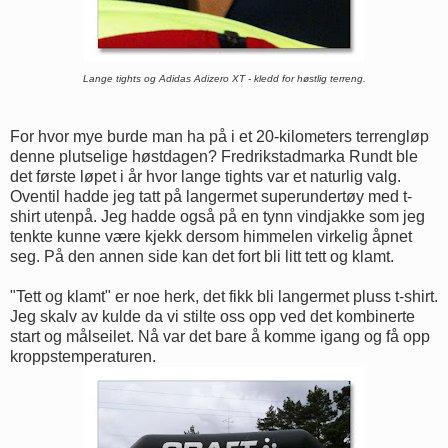
Lange tights og Adidas Adizero XT - kledd for høstlig terreng.
For hvor mye burde man ha på i et 20-kilometers terrengløp
denne plutselige høstdagen? Fredrikstadmarka Rundt ble
det første løpet i år hvor lange tights var et naturlig valg.
Oventil hadde jeg tatt på langermet superundertøy med t-
shirt utenpå. Jeg hadde også på en tynn vindjakke som jeg
tenkte kunne være kjekk dersom himmelen virkelig åpnet
seg. På den annen side kan det fort bli litt tett og klamt.
"Tett og klamt" er noe herk, det fikk bli langermet pluss t-shirt.
Jeg skalv av kulde da vi stilte oss opp ved det kombinerte
start og målseilet. Nå var det bare å komme igang og få opp
kroppstemperaturen.