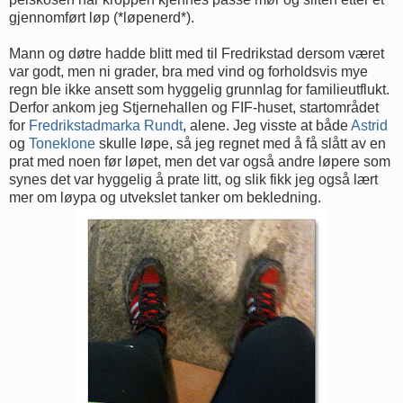
gjennomført løp (*løpenerd*).
Mann og døtre hadde blitt med til Fredrikstad dersom været
var godt, men ni grader, bra med vind og forholdsvis mye
regn ble ikke ansett som hyggelig grunnlag for familieutflukt.
Derfor ankom jeg Stjernehallen og FIF-huset, startområdet
for
Fredrikstadmarka Rundt
, alene. Jeg visste at både
Astrid
og
Toneklone
skulle løpe, så jeg regnet med å få slått av en
prat med noen før løpet, men det var også andre løpere som
synes det var hyggelig å prate litt, og slik fikk jeg også lært
mer om løypa og utvekslet tanker om bekledning.