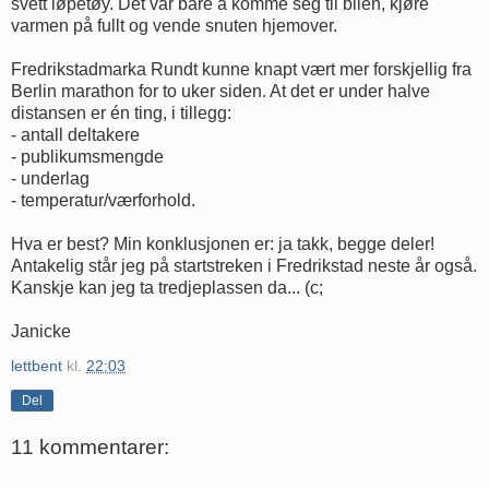
svett løpetøy. Det var bare å komme seg til bilen, kjøre
varmen på fullt og vende snuten hjemover.
Fredrikstadmarka Rundt kunne knapt vært mer forskjellig fra
Berlin marathon for to uker siden. At det er under halve
distansen er én ting, i tillegg:
- antall deltakere
- publikumsmengde
- underlag
- temperatur/værforhold.
Hva er best? Min konklusjonen er: ja takk, begge deler!
Antakelig står jeg på startstreken i Fredrikstad neste år også.
Kanskje kan jeg ta tredjeplassen da... (c;
Janicke
lettbent
kl.
22:03
Del
11 kommentarer: