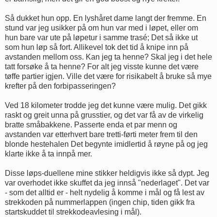
Så dukket hun opp. En lyshåret dame langt der fremme. En
stund var jeg usikker på om hun var med i løpet, eller om
hun bare var ute på løpetur i samme trasé; Det så ikke ut
som hun løp så fort. Allikevel tok det tid å knipe inn på
avstanden mellom oss. Kan jeg ta henne? Skal jeg i det hele
tatt forsøke å ta henne? For alt jeg visste kunne det være
tøffe partier igjen. Ville det være for risikabelt å bruke så mye
krefter på den forbipasseringen?
Ved 18 kilometer trodde jeg det kunne være mulig. Det gikk
raskt og greit unna på grusstier, og det var få av de virkelig
bratte småbakkene. Passerte enda et par menn og
avstanden var etterhvert bare tretti-førti meter frem til den
blonde hestehalen Det begynte imidlertid å røyne på og jeg
klarte ikke å ta innpå mer.
Disse løps-duellene mine stikker heldigvis ikke så dypt. Jeg
var overhodet ikke skuffet da jeg innså "nederlaget". Det var
- som det alltid er - helt nydelig å komme i mål og få lest av
strekkoden på nummerlappen (ingen chip, tiden gikk fra
startskuddet til strekkodeavlesing i mål).