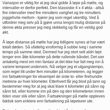
Variasjon er viktig for at jeg skal gidde å løpe på mølle, og
intervaller er derfor perfekt. Den klassiske 4 x 4 økta - altså
fire intervaller med fire minutters varighet og tre minutters
joggehvile mellom - kjører jeg som regel ukentlig. Ved å
utfordrer meg selv på å gjøre unna lengst mulig distanse på
denne økta presser jeg meg skikkelig og får en veldig god
økt.
Å løpe distanse på mølle har jeg tidligere synes at har vært
totalt døden. Så ufattelig ensformig å subbe iveg i samme
tempo på samme sted. Dermed har jeg stort sett aldri løpt
lenger enn åtte kilometer på dette rullende båndet. Det sier
antakelig mest om min fantasi at det ikke har falt meg inn å
variere tempoet underveis. Nå velger jeg et utgangstempo,
som regel litt under fem minutter på kilometeren, og legger
inn fartsøkninger for eksempel de siste to- eller firehundre
metrene av hver kilometer. Etterhvert får jeg blod på tann og
bestemmer meg for at jeg skal klare ti kilometer på sånn og
sånn tid, eller komme inn på den og den kilometeren innen
tiden viser slik eller sånn. Fartsøkninger på mølle oppleves
faktisk som enklere enn fartsøkning på løpeturer ute.