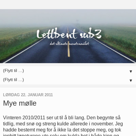
▼
▼
LØRDAG 22. JANUAR 2011
Mye mølle
Vinteren 2010/2011 ser ut til å bli lang. Den begynte så
tidlig, med snø og streng kulde allerede i november. Jeg
hadde bestemt meg for å ikke la det stoppe meg, og tok
innbitt løpeturene ute selv om kulda bet i både kinn og