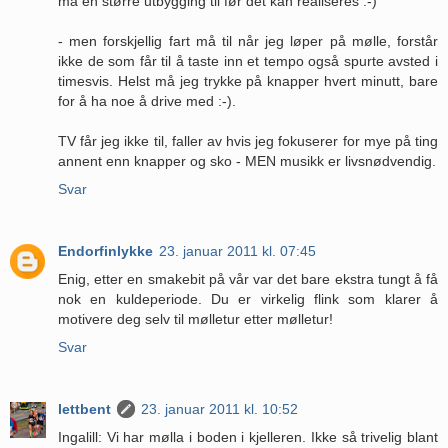
må en større utbygging til før det kan realiseres :-)
- men forskjellig fart må til når jeg løper på mølle, forstår
ikke de som får til å taste inn et tempo også spurte avsted i
timesvis. Helst må jeg trykke på knapper hvert minutt, bare
for å ha noe å drive med :-).
TV får jeg ikke til, faller av hvis jeg fokuserer for mye på ting
annent enn knapper og sko - MEN musikk er livsnødvendig.
Svar
Endorfinlykke
23. januar 2011 kl. 07:45
Enig, etter en smakebit på vår var det bare ekstra tungt å få
nok en kuldeperiode. Du er virkelig flink som klarer å
motivere deg selv til mølletur etter mølletur!
Svar
lettbent
23. januar 2011 kl. 10:52
Ingalill: Vi har mølla i boden i kjelleren. Ikke så trivelig blant