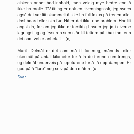
alskens annet bod-innhold, men veldig mye bedre enn å
ikke ha mølle. TV-titting er nok en tilvenningssak, jeg synes
også det var litt skummelt å ikke ha full fokus på tredemølle-
dashboard eller sko før. Nå er det ikke noe problem. Har litt
angst da, for om jeg ikke er forsiktig havner jeg jo i diverse
lagringsting og fryseren som står litt tettere på i bakkant enn
det som vel er anbefalt... (c;
Marit: Delmål er det som må til for meg, måneds- eller
ukesmål på antall kilometer for å ta de turene som trengs,
og delmål underveis på løpeturene for å få opp dampen. Er
god på å "lure"meg selv på den måten. (c:
Svar