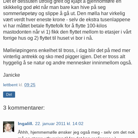
Det er dessuten utrolig greit og kjapt å gjennomføre en
skikkelig god økt når man bare kan hive på seg
sommerløpetøy og slippe å gå ut. Den mølla har virkelig
vært verdt hver eneste krone - selv de ekstra tusenlappene
vi har måttet betale flyttefolk for å flytte 100-kilos
mastodonten når vi 1) fikk den flyttet mellom to etasjer i vårt
forrige hus og 2) flyttet til huset vi bor i nå.
Mølleløpingens enkelhet til tross, i dag blir det på med mer
vinterlig antrekk og sko med pigger igjen. Det er tross alt
hyggelig å se natur og andre mennesker inninmellom også.
Janicke
lettbent
kl.
09:25
Del
3 kommentarer:
Ingalill.
22. januar 2011 kl. 14:02
Åhhh, hjemmemølle ønsker jeg også meg - selv om det nok