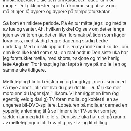
rumpe. Det gikk nesten sport i å komme seg ut selv om
målelinjen lå dypere og dypere på temperaturskalan.
Så kom en mildere periode. På én tur måtte jeg til og med ta
av lue og vanter. Ah, hvilken lykke! Og selv om det er lenge
igjen av vinteren ga det en liten forsmak på tiden som ligger
foran oss, med stadig lengre dager og stadig bedre
underlag. Med en slik opptur ble en ny runde med kulde - om
enn ikke like kald som sist - en real nedtur. Den siste uka har
jeg foretrukket mølla, med shorts, t-skjorte og mine herlig
lette Aegiser. Tror knapt jeg har løpt så mye på mølle i en og
samme uke tidligere.
Mølleløping blir fort ensformig og langdrygt, men - som med
så mye annet - blir det hva du gjør det til. "Du får ikke mer
moro enn du lager sjæl" liksom. Vi har rigget en liten (og
egentlig veldig dårlig) TV foran mølla, og koblet til en av
ungenes bil-DVD-spillere. Løpeturen på mølla er dermed en
ypperlig anledning til å se filmer eller TV-serier som jeg
sjelden tar meg tid til ellers. Den siste uka har det, på grunn
av mølleløpingen, blitt uvanlig mye tv- og filmtitting.