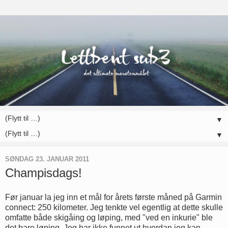
▼
▼
SØNDAG 23. JANUAR 2011
Champisdags!
Før januar la jeg inn et mål for årets første måned på Garmin
connect: 250 kilometer. Jeg tenkte vel egentlig at dette skulle
omfatte både skigåing og løping, med "ved en inkurie" ble
det bare løping. Jeg har ikke funnet ut hvordan jeg kan