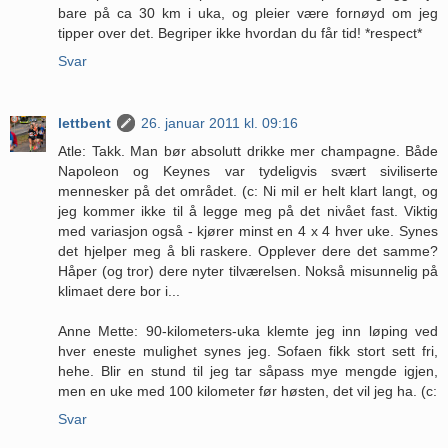
bare på ca 30 km i uka, og pleier være fornøyd om jeg
tipper over det. Begriper ikke hvordan du får tid! *respect*
Svar
lettbent
26. januar 2011 kl. 09:16
Atle: Takk. Man bør absolutt drikke mer champagne. Både
Napoleon og Keynes var tydeligvis svært siviliserte
mennesker på det området. (c: Ni mil er helt klart langt, og
jeg kommer ikke til å legge meg på det nivået fast. Viktig
med variasjon også - kjører minst en 4 x 4 hver uke. Synes
det hjelper meg å bli raskere. Opplever dere det samme?
Håper (og tror) dere nyter tilværelsen. Nokså misunnelig på
klimaet dere bor i...
Anne Mette: 90-kilometers-uka klemte jeg inn løping ved
hver eneste mulighet synes jeg. Sofaen fikk stort sett fri,
hehe. Blir en stund til jeg tar såpass mye mengde igjen,
men en uke med 100 kilometer før høsten, det vil jeg ha. (c:
Svar