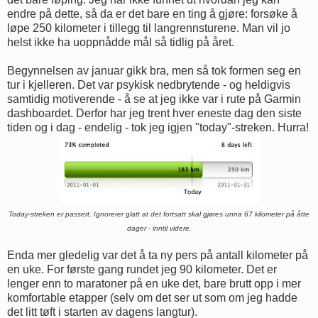
endre på dette, så da er det bare en ting å gjøre: forsøke å
løpe 250 kilometer i tillegg til langrennsturene. Man vil jo
helst ikke ha uoppnådde mål så tidlig på året.
Begynnelsen av januar gikk bra, men så tok formen seg en
tur i kjelleren. Det var psykisk nedbrytende - og heldigvis
samtidig motiverende - å se at jeg ikke var i rute på Garmin
dashboardet. Derfor har jeg trent hver eneste dag den siste
tiden og i dag - endelig - tok jeg igjen "today"-streken. Hurra!
Today-streken er passert. Ignorerer glatt at det fortsatt skal gjøres unna 67 kilometer på åtte
dager - inntil videre.
Enda mer gledelig var det å ta ny pers på antall kilometer på
en uke. For første gang rundet jeg 90 kilometer. Det er
lenger enn to maratoner på en uke det, bare brutt opp i mer
komfortable etapper (selv om det ser ut som om jeg hadde
det litt tøft i starten av dagens langtur).