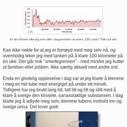
Er det Garmin eller jeg som sliter i begynnelsen av turen; 220 i puls? Tviler på det.
Kan ikke nekte for at jeg er fornøyd med meg selv nå, og
overmodig leker jeg med tanken på å klare 100 kilometer på
en uke. Der går nok "smertegrensen" - med mindre jeg kutter
ut familien eller jobben. Ikke særlig aktuelt med andre ord.
Enda en gledelig opplevelse i dag var at jeg klarte å klemme
i meg en hel tube med energigel på under ett minutt.
Tidligere har jeg brukt lang tid, tatt litt og litt og slitt med å
klare å svelge den klissete, sanasolaktige substansen. I dag
klarte jeg å adlyde meg selv; klemme tubens innhold inn og
svelge unna. Det lover godt.