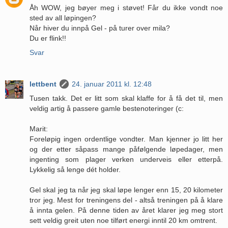
Åh WOW, jeg bøyer meg i støvet! Får du ikke vondt noe
sted av all løpingen?
Når hiver du innpå Gel - på turer over mila?
Du er flink!!
Svar
lettbent
24. januar 2011 kl. 12:48
Tusen takk. Det er litt som skal klaffe for å få det til, men
veldig artig å passere gamle bestenoteringer (c:
Marit:
Foreløpig ingen ordentlige vondter. Man kjenner jo litt her
og der etter såpass mange påfølgende løpedager, men
ingenting som plager verken underveis eller etterpå.
Lykkelig så lenge dét holder.
Gel skal jeg ta når jeg skal løpe lenger enn 15, 20 kilometer
tror jeg. Mest for treningens del - altså treningen på å klare
å innta gelen. På denne tiden av året klarer jeg meg stort
sett veldig greit uten noe tilført energi inntil 20 km omtrent.