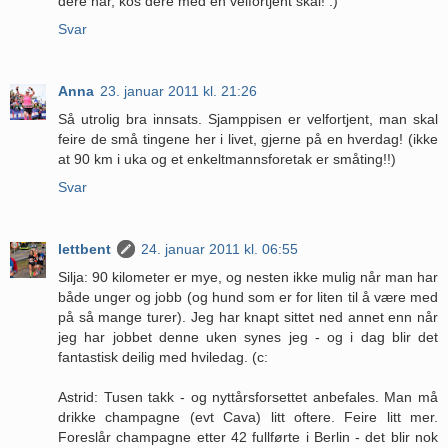
dere har, kos dere med en velfortjent skål! :)
Svar
Anna
23. januar 2011 kl. 21:26
Så utrolig bra innsats. Sjamppisen er velfortjent, man skal
feire de små tingene her i livet, gjerne på en hverdag! (ikke
at 90 km i uka og et enkeltmannsforetak er småting!!)
Svar
lettbent
24. januar 2011 kl. 06:55
Silja: 90 kilometer er mye, og nesten ikke mulig når man har
både unger og jobb (og hund som er for liten til å være med
på så mange turer). Jeg har knapt sittet ned annet enn når
jeg har jobbet denne uken synes jeg - og i dag blir det
fantastisk deilig med hviledag. (c:
Astrid: Tusen takk - og nyttårsforsettet anbefales. Man må
drikke champagne (evt Cava) litt oftere. Feire litt mer.
Foreslår champagne etter 42 fullførte i Berlin - det blir nok