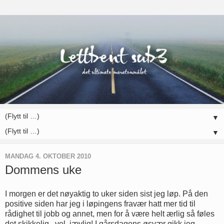
▼
▼
MANDAG 4. OKTOBER 2010
Dommens uke
I morgen er det nøyaktig to uker siden sist jeg løp. På den
positive siden har jeg i løpingens fravær hatt mer tid til
rådighet til jobb og annet, men for å være helt ærlig så føles
det skikkelig...vel..jævlig! I gårsdagens øsvær gikk jeg