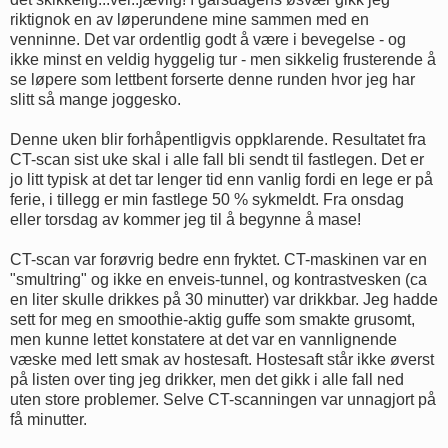
riktignok en av løperundene mine sammen med en
venninne. Det var ordentlig godt å være i bevegelse - og
ikke minst en veldig hyggelig tur - men sikkelig frusterende å
se løpere som lettbent forserte denne runden hvor jeg har
slitt så mange joggesko.
Denne uken blir forhåpentligvis oppklarende. Resultatet fra
CT-scan sist uke skal i alle fall bli sendt til fastlegen. Det er
jo litt typisk at det tar lenger tid enn vanlig fordi en lege er på
ferie, i tillegg er min fastlege 50 % sykmeldt. Fra onsdag
eller torsdag av kommer jeg til å begynne å mase!
CT-scan var forøvrig bedre enn fryktet. CT-maskinen var en
"smultring" og ikke en enveis-tunnel, og kontrastvesken (ca
en liter skulle drikkes på 30 minutter) var drikkbar. Jeg hadde
sett for meg en smoothie-aktig guffe som smakte grusomt,
men kunne lettet konstatere at det var en vannlignende
væske med lett smak av hostesaft. Hostesaft står ikke øverst
på listen over ting jeg drikker, men det gikk i alle fall ned
uten store problemer. Selve CT-scanningen var unnagjort på
få minutter.