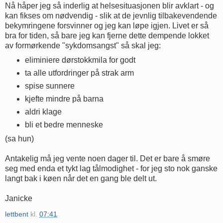
Nå håper jeg så inderlig at helsesituasjonen blir avklart - og
kan fikses om nødvendig - slik at de jevnlig tilbakevendende
bekymringene forsvinner og jeg kan løpe igjen. Livet er så
bra for tiden, så bare jeg kan fjerne dette dempende lokket
av formørkende "sykdomsangst" så skal jeg:
eliminiere dørstokkmila for godt
ta alle utfordringer på strak arm
spise sunnere
kjefte mindre på barna
aldri klage
bli et bedre menneske
(sa hun)
Antakelig må jeg vente noen dager til. Det er bare å smøre
seg med enda et tykt lag tålmodighet - for jeg sto nok ganske
langt bak i køen når det en gang ble delt ut.
Janicke
lettbent
kl.
07:41