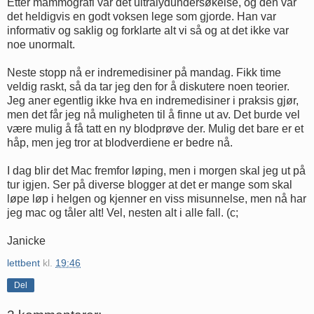
Etter mammografi var det ultralydundersøkelse, og den var
det heldigvis en godt voksen lege som gjorde. Han var
informativ og saklig og forklarte alt vi så og at det ikke var
noe unormalt.
Neste stopp nå er indremedisiner på mandag. Fikk time
veldig raskt, så da tar jeg den for å diskutere noen teorier.
Jeg aner egentlig ikke hva en indremedisiner i praksis gjør,
men det får jeg nå muligheten til å finne ut av. Det burde vel
være mulig å få tatt en ny blodprøve der. Mulig det bare er et
håp, men jeg tror at blodverdiene er bedre nå.
I dag blir det Mac fremfor løping, men i morgen skal jeg ut på
tur igjen. Ser på diverse blogger at det er mange som skal
løpe løp i helgen og kjenner en viss misunnelse, men nå har
jeg mac og tåler alt! Vel, nesten alt i alle fall. (c;
Janicke
lettbent
kl.
19:46
Del