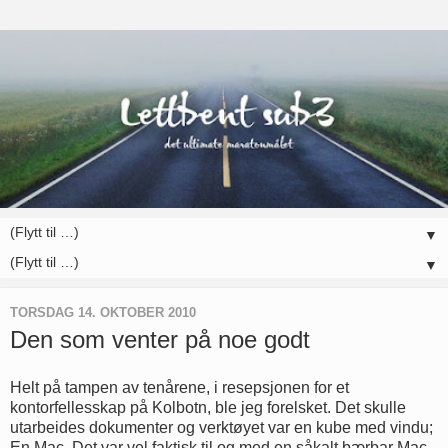
▼
▼
TORSDAG 14. OKTOBER 2010
Den som venter på noe godt
Helt på tampen av tenårene, i resepsjonen for et
kontorfellesskap på Kolbotn, ble jeg forelsket. Det skulle
utarbeides dokumenter og verktøyet var en kube med vindu;
En Mac. Det var vel faktisk til og med en såkalt bærbar Mac,