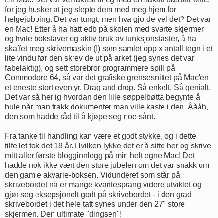
for jeg husker at jeg slepte dem med meg hjem for
helgejobbing. Det var tungt, men hva gjorde vel det? Det var
en Mac! Etter å ha hatt edb på skolen med svarte skjermer
og hvite bokstaver og aktiv bruk av funksjonstaster, å ha
skaffet meg skrivemaskin (!) som samlet opp x antall tegn i et
lite vindu før den skrev de ut på arket (jeg synes det var
fabelaktig), og sett storebror programmere spill på
Commodore 64, så var det grafiske grensesnittet på Mac'en
et eneste stort eventyr. Drag and drop. Så enkelt. Så genialt.
Det var så herlig hvordan den lille søppelbøtta begynte å
bule når man trakk dokumenter man ville kaste i den. Åååh,
den som hadde råd til å kjøpe seg noe sånt.
Fra tanke til handling kan være et godt stykke, og i dette
tilfellet tok det 18 år. Hvilken lykke det er å sitte her og skrive
mitt aller første blogginnlegg på min helt egne Mac! Det
hadde nok ikke vært den store jubelen om det var snakk om
den gamle akvarie-boksen. Vidunderet som står på
skrivebordet nå er mange kvantesprang videre utviklet og
gjør seg eksepsjonelt godt på skrivebordet - i den grad
skrivebordet i det hele tatt synes under den 27" store
skjermen. Den ultimate "dingsen"!