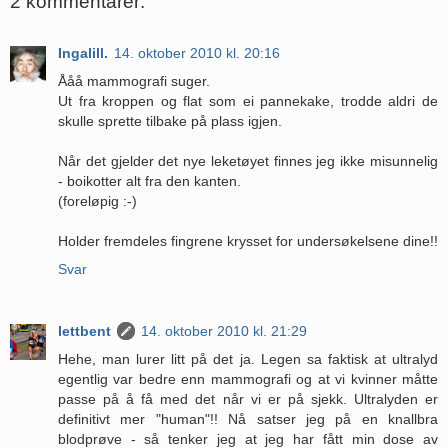
2 kommentarer:
Ingalill.
14. oktober 2010 kl. 20:16
Ååå mammografi suger.
Ut fra kroppen og flat som ei pannekake, trodde aldri de
skulle sprette tilbake på plass igjen.
Når det gjelder det nye leketøyet finnes jeg ikke misunnelig
- boikotter alt fra den kanten.
(foreløpig :-)
Holder fremdeles fingrene krysset for undersøkelsene dine!!
Svar
lettbent
14. oktober 2010 kl. 21:29
Hehe, man lurer litt på det ja. Legen sa faktisk at ultralyd
egentlig var bedre enn mammografi og at vi kvinner måtte
passe på å få med det når vi er på sjekk. Ultralyden er
definitivt mer "human"!! Nå satser jeg på en knallbra
blodprøve - så tenker jeg at jeg har fått min dose av