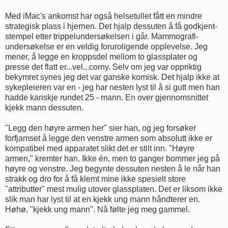
Med iMac's ankomst har også helsetullet fått en mindre
strategisk plass i hjernen. Det hjalp dessuten å få godkjent-
stempel etter trippelundersøkelsen i går. Mammografi-
undersøkelse er en veldig foruroligende opplevelse. Jeg
mener, å legge en kroppsdel mellom to glassplater og
presse det flatt er...vel...corny. Selv om jeg var oppriktig
bekymret synes jeg det var ganske komisk. Det hjalp ikke at
sykepleieren var en - jeg har nesten lyst til å si gutt men han
hadde kanskje rundet 25 - mann. En over gjennomsnittet
kjekk mann dessuten.
"Legg den høyre armen her" sier han, og jeg forsøker
forfjamset å legge den venstre armen som absolutt ikke er
kompatibel med apparatet slikt det er stilt inn. "Høyre
armen," kremter han. Ikke én, men to ganger bommer jeg på
høyre og venstre. Jeg begynte dessuten nesten å le når han
strakk og dro for å få klemt mine ikke spesielt store
"attributter" mest mulig utover glassplaten. Det er liksom ikke
slik man har lyst til at en kjekk ung mann håndterer en.
Høhø, "kjekk ung mann". Nå følte jeg meg gammel.