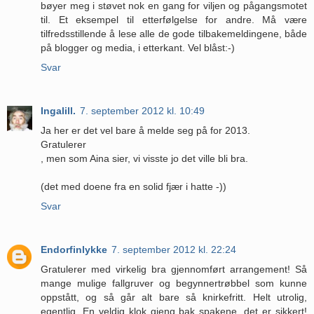
bøyer meg i støvet nok en gang for viljen og pågangsmotet
til. Et eksempel til etterfølgelse for andre. Må være
tilfredsstillende å lese alle de gode tilbakemeldingene, både
på blogger og media, i etterkant. Vel blåst:-)
Svar
Ingalill.
7. september 2012 kl. 10:49
Ja her er det vel bare å melde seg på for 2013.
Gratulerer
, men som Aina sier, vi visste jo det ville bli bra.
(det med doene fra en solid fjær i hatte -))
Svar
Endorfinlykke
7. september 2012 kl. 22:24
Gratulerer med virkelig bra gjennomført arrangement! Så
mange mulige fallgruver og begynnertrøbbel som kunne
oppstått, og så går alt bare så knirkefritt. Helt utrolig,
egentlig. En veldig klok gjeng bak spakene, det er sikkert!