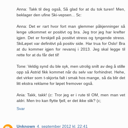
Anna: Takk til deg også, Så glad for at du tok turen! Men,
beklager den ufine Ski-vepsen... Sc:
Anna: Det er rart hvor fort man glemmer påkjenninger så
lenge utkommet er positivt og bra. Jeg tror jeg har krefter
igjen. Det er forskjell på positivt stress og tyngende stress.
SkiLøpet var definitivt på positiv side. Har trua for Oslo! Bra
at du kommer igjen for revansj i 2013. Jeg skal legge til
rette for at du får det til!
Tone: Veldig synd du ble syk, men utrolig snilt av deg å stille
opp så Astrid fikk kommet når du selv var forhindret. Hehe,
det virker som t-skjorta falt i smak hos mange, så da blir det
litt ekstra reklame for løpet fremover også.
Ania: Takk, takk! (c: Tror jeg er i rute til OM, men man vet
aldri. Men tro kan flytte fjell, er det ikke slik? (c;
Svar
Unknown
4. september 2012 kl. 22:41