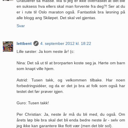
Gratulerer så masse. Må si jeg er ikke overrasket at det ble
en suksess hva ellers skal man forvente fra deg?! Ser at du
er i rute til Oslo maraton også. Fantastisk bra løsning på
alle blogg ang Skiløpet. Det skal vel gjentas.
Svar
lettbent
4. september 2012 kl. 18:22
Lille søster: Ja kom neste år! (c:
Nina: Det så ut til at brorparten koste seg ja. Hørte om barn
som knapt ville hjem.
Astrid: Tusen takk, og velkommen tilbake. Har noen
forbedringsidéer, og da er det jo bra at folk som også har
testet det før prøver igjen.
Guro: Tusen takk!
Per Christian: Ja, neste år må du bli med, du også. Om
årets løp ble bra skal det bli enda bedre neste år - selv om
jeg ikke kan garantere like flott vær (men det blir sol).