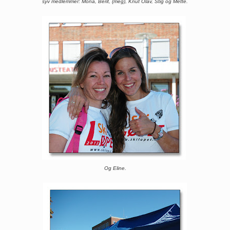
syv medlemmer: Mona, Berit, (meg), Knut Olav, Stig og Mette.
Og Eline.