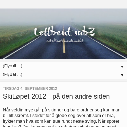
▼
▼
TIRSDAG 4. SEPTEMBER 2012
SkiLøpet 2012 - på den andre siden
Når veldig mye går på skinner og bare ordner seg kan man
bli litt skremt. I stedet for å glede seg over alt som er bra,
frykter man hva som kan true rundt neste sving. Når sporer
toget av? Det kommer vel av erfaring; what goes up must