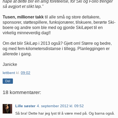
håpe at dette blir en årlig foretéelse, for Ski og Follo trenger
så avgjort et slikt løp."
Tusen, millioner takk
til alle små og store deltakere,
sponsorer, støttespillere, funksjonærer, tilskuere, berørte Ski-
boere og andre som ble med og gjorde SkiLøpet til en
virkelig minneverdig dag!!
Om det blir SkiLøp i 2013 også? Gjett om! Større og bedre,
og med fem-kilometersdistanse i tillegg. Planleggingen er
allerede i gang.
Janicke
lettbent
kl.
09:02
Del
18 kommentarer:
Lille søster
4. september 2012 kl. 09:52
Så bra! Dette har jeg lyst til å være med på. Og barna også.