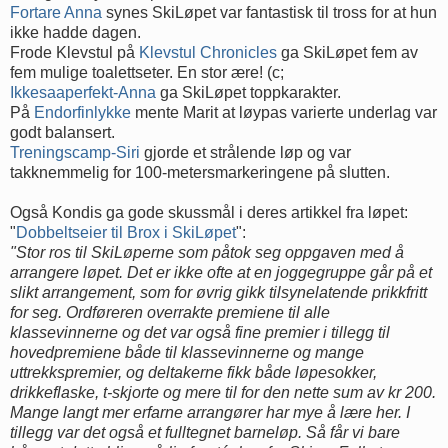
Fortare Anna
synes SkiLøpet var fantastisk til tross for at hun
ikke hadde dagen.
Frode Klevstul på
Klevstul Chronicles
ga SkiLøpet fem av
fem mulige toalettseter. En stor ære! (c;
Ikkesaaperfekt-Anna
ga SkiLøpet toppkarakter.
På
Endorfinlykke
mente Marit at løypas varierte underlag var
godt balansert.
Treningscamp-Siri
gjorde et strålende løp og var
takknemmelig for 100-metersmarkeringene på slutten.
Også Kondis ga gode skussmål i deres artikkel fra løpet:
"
Dobbeltseier til Brox i SkiLøpet
":
"Stor ros til SkiLøperne som påtok seg oppgaven med å
arrangere løpet. Det er ikke ofte at en joggegruppe går på et
slikt arrangement, som for øvrig gikk tilsynelatende prikkfritt
for seg. Ordføreren overrakte premiene til alle
klassevinnerne og det var også fine premier i tillegg til
hovedpremiene både til klassevinnerne og mange
uttrekkspremier, og deltakerne fikk både løpesokker,
drikkeflaske, t-skjorte og mere til for den nette sum av kr 200.
Mange langt mer erfarne arrangører har mye å lære her. I
tillegg var det også et fulltegnet barneløp. Så får vi bare