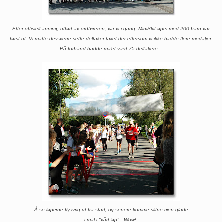
Etter offisiell åpning, utført av ordføreren, var vi i gang. MiniSkiLøpet med 200 barn var
først ut. Vi måtte dessverre sette deltaker-taket der ettersom vi ikke hadde flere medaljer.
På forhånd hadde målet vært 75 deltakere...
Å se løperne fly ivrig ut fra start, og senere komme slitne men glade
i mål i "vårt løp" - Wow!