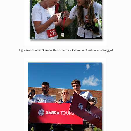
Og moren hans, Synøve Brox, vant for kvinnene. Gratulerer til begge!