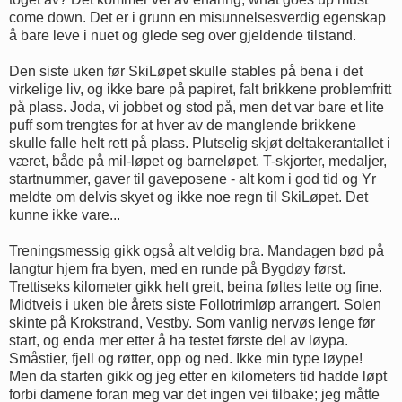
come down. Det er i grunn en misunnelsesverdig egenskap
å bare leve i nuet og glede seg over gjeldende tilstand.
Den siste uken før SkiLøpet skulle stables på bena i det
virkelige liv, og ikke bare på papiret, falt brikkene problemfritt
på plass. Joda, vi jobbet og stod på, men det var bare et lite
puff som trengtes for at hver av de manglende brikkene
skulle falle helt rett på plass. Plutselig skjøt deltakerantallet i
været, både på mil-løpet og barneløpet. T-skjorter, medaljer,
startnummer, gaver til gaveposene - alt kom i god tid og Yr
meldte om delvis skyet og ikke noe regn til SkiLøpet. Det
kunne ikke vare...
Treningsmessig gikk også alt veldig bra. Mandagen bød på
langtur hjem fra byen, med en runde på Bygdøy først.
Trettiseks kilometer gikk helt greit, beina føltes lette og fine.
Midtveis i uken ble årets siste Follotrimløp arrangert. Solen
skinte på Krokstrand, Vestby. Som vanlig nervøs lenge før
start, og enda mer etter å ha testet første del av løypa.
Småstier, fjell og røtter, opp og ned. Ikke min type løype!
Men da starten gikk og jeg etter en kilometers tid hadde løpt
forbi damene foran meg var det ingen vei tilbake; jeg måtte