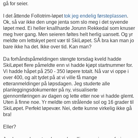
gå for seier.
I det åttende Follotrim-løpet
tok jeg endelig førsteplassen
.
Ok, så var ikke den unge jenta som slo meg i det syvende
løpet med. Ei heller knallharde Jorunn Rekkedal som knuser
meg hver gang. Men seieren føltes helt herlig uansett. Og yr
meldte om lettskyet pent vær til SkiLøpet. SÅ bra kan man jo
bare ikke ha det. Ikke over tid. Kan man?
Da forhåndspåmeldingen stengte torsdag kveld hadde
SkiLøpet flere påmeldte enn vi hadde kjøpt startnummer for.
Vi hadde håpet på 250 - 350 løpere totalt. Nå var vi oppe i
over 400, og alt tydet på at vi ville få mange
etteranmeldinger på løpsdagen. Jeg studerte alle
planleggingsdokumenter på ny, visualiserte
gjennomføringen av dagen og lette etter noe vi hadde glemt.
Uten å finne noe. Yr meldte om strålende sol og 16 grader til
SkiLøpet. Perfekt løpevær. Nei, dette kunne virkelig ikke gå
bra!
Eller?