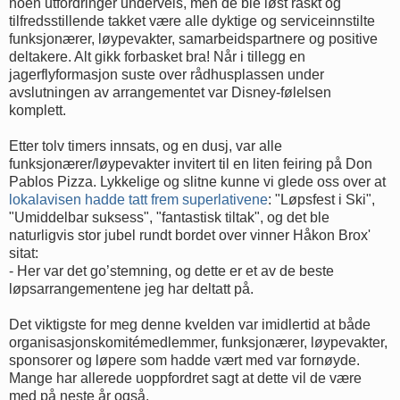
noen utfordringer underveis, men de ble løst raskt og
tilfredsstillende takket være alle dyktige og serviceinnstilte
funksjonærer, løypevakter, samarbeidspartnere og positive
deltakere. Alt gikk forbasket bra! Når i tillegg en
jagerflyformasjon suste over rådhusplassen under
avslutningen av arrangementet var Disney-følelsen
komplett.
Etter tolv timers innsats, og en dusj, var alle
funksjonærer/løypevakter invitert til en liten feiring på Don
Pablos Pizza. Lykkelige og slitne kunne vi glede oss over at
lokalavisen hadde tatt frem superlativene
: "Løpsfest i Ski",
"Umiddelbar suksess", "fantastisk tiltak", og det ble
naturligvis stor jubel rundt bordet over vinner Håkon Brox'
sitat:
- Her var det go’stemning, og dette er et av de beste
løpsarrangementene jeg har deltatt på.
Det viktigste for meg denne kvelden var imidlertid at både
organisasjonskomitémedlemmer, funksjonærer, løypevakter,
sponsorer og løpere som hadde vært med var fornøyde.
Mange har allerede uoppfordret sagt at dette vil de være
med på neste år også.