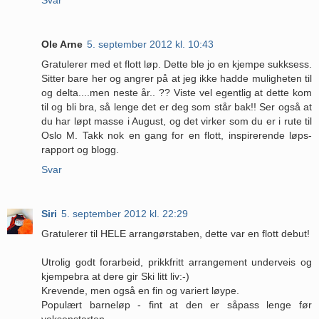
Ole Arne
5. september 2012 kl. 10:43
Gratulerer med et flott løp. Dette ble jo en kjempe sukksess.
Sitter bare her og angrer på at jeg ikke hadde muligheten til
og delta....men neste år.. ?? Viste vel egentlig at dette kom
til og bli bra, så lenge det er deg som står bak!! Ser også at
du har løpt masse i August, og det virker som du er i rute til
Oslo M. Takk nok en gang for en flott, inspirerende løps-
rapport og blogg.
Svar
Siri
5. september 2012 kl. 22:29
Gratulerer til HELE arrangørstaben, dette var en flott debut!
Utrolig godt forarbeid, prikkfritt arrangement underveis og
kjempebra at dere gir Ski litt liv:-)
Krevende, men også en fin og variert løype.
Populært barneløp - fint at den er såpass lenge før
voksenstarten.