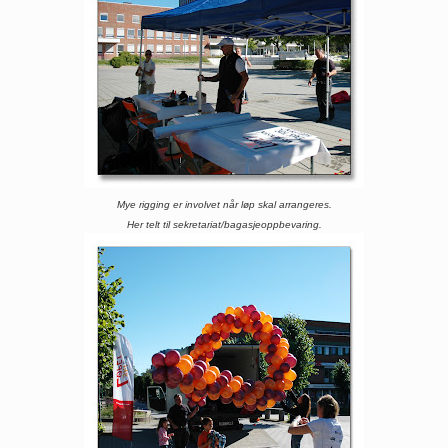
Mye rigging er involvet når løp skal arrangeres.
Her telt til sekretariat/bagasjeoppbevaring.