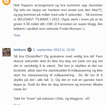
Helt Toppers arrangement og bra summert opp Jannicke!
Og selv om løypa var hardere enn antatt (var den ikke!?),
og jeg bommet på målet med usle 5 sekunder... Så kommer
vi SELVSAGT TILBAKE I 2013. Også sterk i troen på at du
greier 3.30 målet ditt i OM:-D Forresten en super blogg, like
lettbent i språket som selveste Frode Monsen;-).
Svar
lettbent
5. september 2012 kl. 10:06
Så bra Christoffer!! Og gratulerer med veldig bra tid! Fem
skarve sekunder skal du ikke bry deg om (selv om jeg vet
det er vanskelig å la være). Det kan jo skyldes at det var
bruttotid, altså start fra startskuddet til målpassering og ikke
start fra starpassering til målpassering... Du får lov til å
skylde på det i alle fall. (c; Og det er nok en ganske hard
løype ja. Godt du ikke lar deg skremme og kommer tilbake
neste år!
Takk for "troen" på suksess i Oslo, og bloggros. :cD
Svar