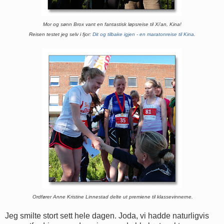
Mor og sønn Brox vant en fantastisk løpsreise til Xi'an, Kina!
Reisen testet jeg selv i fjor:
Dit og tilbake igjen - en maratonreise til Kina
.
Ordfører Anne Kristine Linnestad delte ut premiene til klassevinnerne.
Jeg smilte stort sett hele dagen. Joda, vi hadde naturligvis