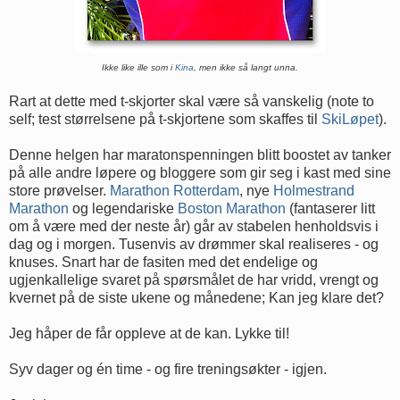
Ikke like ille som i
Kina
, men ikke så langt unna.
Rart at dette med t-skjorter skal være så vanskelig (note to
self; test størrelsene på t-skjortene som skaffes til
SkiLøpet
).
Denne helgen har maratonspenningen blitt boostet av tanker
på alle andre løpere og bloggere som gir seg i kast med sine
store prøvelser.
Marathon Rotterdam
, nye
Holmestrand
Marathon
og legendariske
Boston Marathon
(fantaserer litt
om å være med der neste år) går av stabelen henholdsvis i
dag og i morgen. Tusenvis av drømmer skal realiseres - og
knuses. Snart har de fasiten med det endelige og
ugjenkallelige svaret på spørsmålet de har vridd, vrengt og
kvernet på de siste ukene og månedene; Kan jeg klare det?
Jeg håper de får oppleve at de kan. Lykke til!
Syv dager og én time - og fire treningsøkter - igjen.