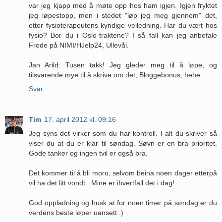
var jeg kjapp med å møte opp hos ham igjen. Igjen fryktet
jeg løpestopp, men i stedet "løp jeg meg gjennom" det,
etter fysioterapeutens kyndige veiledning. Har du vært hos
fysio? Bor du i Oslo-traktene? I så fall kan jeg anbefale
Frode på NIMI/HJelp24, Ullevål.
Jan Arild: Tusen takk! Jeg gleder meg til å løpe, og
tilsvarende mye til å skrive om det; Bloggebonus, hehe.
Svar
Tim
17. april 2012 kl. 09:16
Jeg syns det virker som du har kontroll. I alt du skriver så
viser du at du er klar til søndag. Søvn er en bra prioritet.
Gode tanker og ingen tvil er også bra.
Det kommer til å bli moro, selvom beina noen dager etterpå
vil ha det litt vondt...Mine er ihvertfall det i dag!
God oppladning og husk at for noen timer på søndag er du
verdens beste løper uansett :)