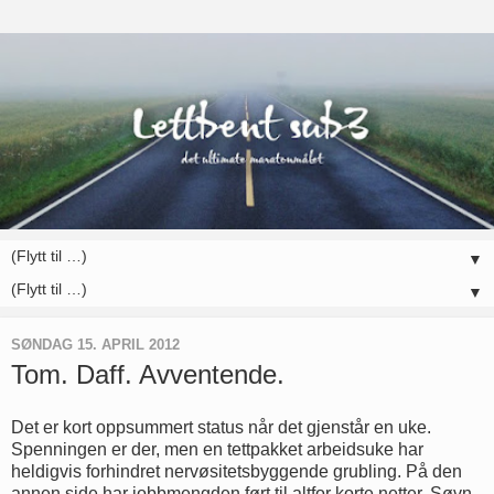
▼
▼
SØNDAG 15. APRIL 2012
Tom. Daff. Avventende.
Det er kort oppsummert status når det gjenstår en uke.
Spenningen er der, men en tettpakket arbeidsuke har
heldigvis forhindret nervøsitetsbyggende grubling. På den
annen side har jobbmengden ført til altfor korte netter. Søvn