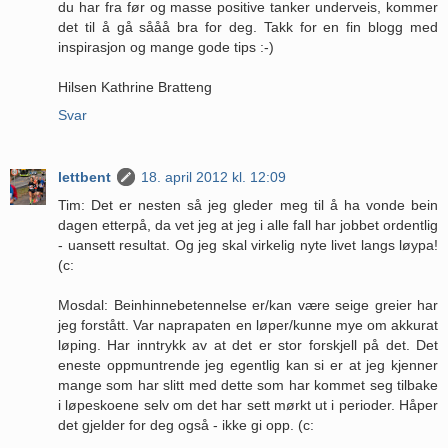
du har fra før og masse positive tanker underveis, kommer
det til å gå sååå bra for deg. Takk for en fin blogg med
inspirasjon og mange gode tips :-)
Hilsen Kathrine Bratteng
Svar
lettbent
18. april 2012 kl. 12:09
Tim: Det er nesten så jeg gleder meg til å ha vonde bein
dagen etterpå, da vet jeg at jeg i alle fall har jobbet ordentlig
- uansett resultat. Og jeg skal virkelig nyte livet langs løypa!
(c:
Mosdal: Beinhinnebetennelse er/kan være seige greier har
jeg forstått. Var naprapaten en løper/kunne mye om akkurat
løping. Har inntrykk av at det er stor forskjell på det. Det
eneste oppmuntrende jeg egentlig kan si er at jeg kjenner
mange som har slitt med dette som har kommet seg tilbake
i løpeskoene selv om det har sett mørkt ut i perioder. Håper
det gjelder for deg også - ikke gi opp. (c: