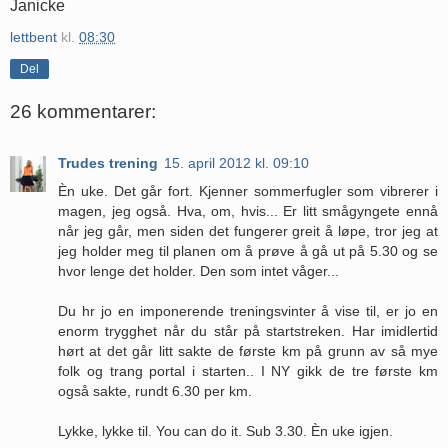
Janicke
lettbent
kl.
08:30
Del
26 kommentarer:
Trudes trening
15. april 2012 kl. 09:10
Èn uke. Det går fort. Kjenner sommerfugler som vibrerer i
magen, jeg også. Hva, om, hvis... Er litt smågyngete ennå
når jeg går, men siden det fungerer greit å løpe, tror jeg at
jeg holder meg til planen om å prøve å gå ut på 5.30 og se
hvor lenge det holder. Den som intet våger...
Du hr jo en imponerende treningsvinter å vise til, er jo en
enorm trygghet når du står på startstreken. Har imidlertid
hørt at det går litt sakte de første km på grunn av så mye
folk og trang portal i starten.. I NY gikk de tre første km
også sakte, rundt 6.30 per km.
Lykke, lykke til. You can do it. Sub 3.30. Èn uke igjen.