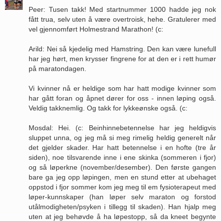
Peer: Tusen takk! Med startnummer 1000 hadde jeg nok
fått trua, selv uten å være overtroisk, hehe. Gratulerer med
vel gjennomført Holmestrand Marathon! (c:
Arild: Nei så kjedelig med Hamstring. Den kan være lunefull
har jeg hørt, men krysser fingrene for at den er i rett humør
på maratondagen.
Vi kvinner nå er heldige som har hatt modige kvinner som
har gått foran og åpnet dører for oss - innen løping også.
Veldig takknemlig. Og takk for lykkeønske også. (c:
Mosdal: Hei. (c: Beinhinnebetennelse har jeg heldigvis
sluppet unna, og jeg må si meg rimelig heldig generelt når
det gjelder skader. Har hatt betennelse i en hofte (tre år
siden), noe tilsvarende inne i ene skinka (sommeren i fjor)
og så løperkne (november/desember). Den første gangen
bare ga jeg opp løpingen, men en stund etter at ubehaget
oppstod i fjor sommer kom jeg meg til em fysioterapeut med
løper-kunnskaper (han løper selv maraton og forstod
utålmodigheten/psyken i tillegg til skaden). Han hjalp meg
uten at jeg behøvde å ha løpestopp, så da kneet begynte