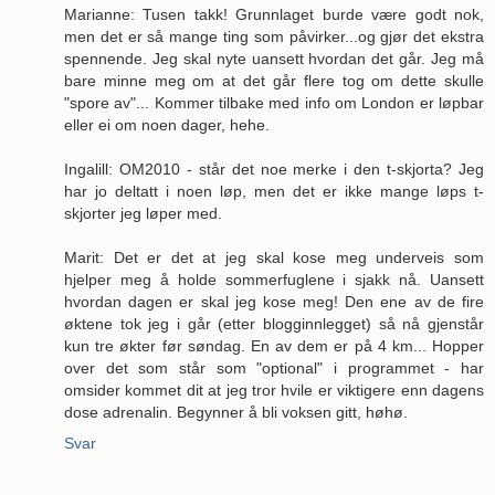
Marianne: Tusen takk! Grunnlaget burde være godt nok,
men det er så mange ting som påvirker...og gjør det ekstra
spennende. Jeg skal nyte uansett hvordan det går. Jeg må
bare minne meg om at det går flere tog om dette skulle
"spore av"... Kommer tilbake med info om London er løpbar
eller ei om noen dager, hehe.
Ingalill: OM2010 - står det noe merke i den t-skjorta? Jeg
har jo deltatt i noen løp, men det er ikke mange løps t-
skjorter jeg løper med.
Marit: Det er det at jeg skal kose meg underveis som
hjelper meg å holde sommerfuglene i sjakk nå. Uansett
hvordan dagen er skal jeg kose meg! Den ene av de fire
øktene tok jeg i går (etter blogginnlegget) så nå gjenstår
kun tre økter før søndag. En av dem er på 4 km... Hopper
over det som står som "optional" i programmet - har
omsider kommet dit at jeg tror hvile er viktigere enn dagens
dose adrenalin. Begynner å bli voksen gitt, høhø.
Svar