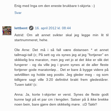
Enig med Inga om den eneste brukbare t-skjorta :-)
Svar
lettbent
16. april 2012 kl. 08:44
Astrid: Om alt annet svikter skal jeg legge min lit til
startnummeret, hehe.
Ole Arne: Det må i så fall være distansen * et annet
tallmagi-tall (c; På sett og vis synes jeg at jeg "fortjener" en
skikkelig bra maraton, men jeg vet jo at det ikke er slik det
fungerer - og da ville jeg i grunn synes at de aller fleste
fortjener gode maratonløp... Det er bare å bygge videre på
selvtilliten og holde seg positiv. Jeg gleder meg - og som
tidligere sagt ville 3:20 definitivt brakt frem gledestårer.
Tusen takk! (c:
Anna: Ja, korte t-skjorter er verst. Synes de fleste godt
kunne lagt på et par cm i lengden. Satser på å ikke brekke
noen bein, bare gjøre dem skikkelig møre. :cD Takk!!