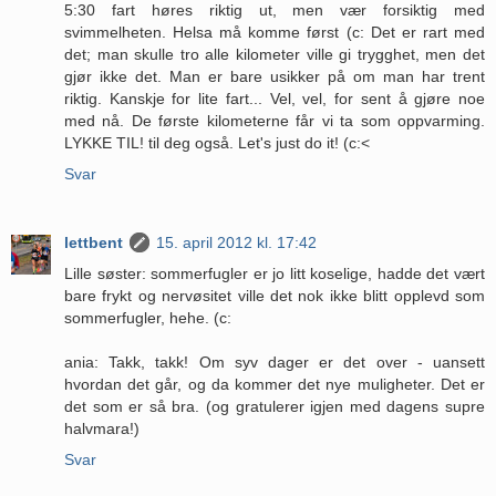
5:30 fart høres riktig ut, men vær forsiktig med
svimmelheten. Helsa må komme først (c: Det er rart med
det; man skulle tro alle kilometer ville gi trygghet, men det
gjør ikke det. Man er bare usikker på om man har trent
riktig. Kanskje for lite fart... Vel, vel, for sent å gjøre noe
med nå. De første kilometerne får vi ta som oppvarming.
LYKKE TIL! til deg også. Let's just do it! (c:<
Svar
lettbent
15. april 2012 kl. 17:42
Lille søster: sommerfugler er jo litt koselige, hadde det vært
bare frykt og nervøsitet ville det nok ikke blitt opplevd som
sommerfugler, hehe. (c:
ania: Takk, takk! Om syv dager er det over - uansett
hvordan det går, og da kommer det nye muligheter. Det er
det som er så bra. (og gratulerer igjen med dagens supre
halvmara!)
Svar