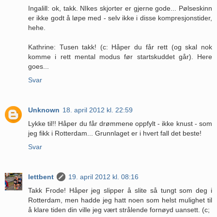
Ingalill: ok, takk. NIkes skjorter er gjerne gode... Pølseskinn
er ikke godt å løpe med - selv ikke i disse kompresjonstider,
hehe.
Kathrine: Tusen takk! (c: Håper du får rett (og skal nok
komme i rett mental modus før startskuddet går). Here
goes...
Svar
Unknown
18. april 2012 kl. 22:59
Lykke til!! Håper du får drømmene oppfylt - ikke knust - som
jeg fikk i Rotterdam... Grunnlaget er i hvert fall det beste!
Svar
lettbent
19. april 2012 kl. 08:16
Takk Frode! Håper jeg slipper å slite så tungt som deg i
Rotterdam, men hadde jeg hatt noen som helst mulighet til
å klare tiden din ville jeg vært strålende fornøyd uansett. (c;