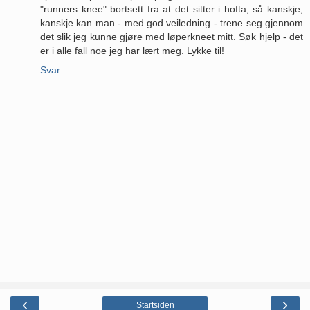
"runners knee" bortsett fra at det sitter i hofta, så kanskje,
kanskje kan man - med god veiledning - trene seg gjennom
det slik jeg kunne gjøre med løperkneet mitt. Søk hjelp - det
er i alle fall noe jeg har lært meg. Lykke til!
Svar
‹
›
Startsiden