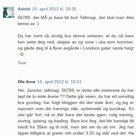
Astrid
15. april 2012 kl. 18:35
56789, det MÅ jo bare bli bra! Tallmagi, det skal man ikke
kimse av :)
Du har trent så utrolig bra denne vinteren, at du nå bare
kan sette deg ned, slappe av og sove i uka som kommer,
og glede deg til å flyve avgårde i Londons gater neste helg!
:-D
Svar
Ole Arne
15. april 2012 kl. 18:51
Hei, Janicke, tallmagi, 56789, er dette alle meterene du har
løpt de to siste årene ?? Dette går veien, du har ett vanvittig
bra grunlag, har fulgt bloggen din det siste året, og jeg er
inponert over din trenings vilje, systematik og kunskap. En
uke går fort, nå er det bare det beste igjen, rolig trening,
soving, spising og loading. Bare kos deg, det blir kanskje litt
hardt fra 35km og til mål, men det vet du alt om. Jeg har
tippet tidligere at greier rett under 3:20 og står ved det. Ha