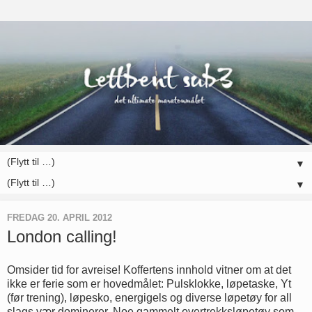
▼
▼
FREDAG 20. APRIL 2012
London calling!
Omsider tid for avreise! Koffertens innhold vitner om at det
ikke er ferie som er hovedmålet: Pulsklokke, løpetaske, Yt
(før trening), løpesko, energigels og diverse løpetøy for all
slags vær dominerer. Noe gammelt overtrekksløpetøy som