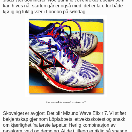
kan hives når starten går er også med; det er fare for både
kjølig og fuktig vær i London på søndag.
De perfekte maratonskoene?
Skovalget er avgjort. Det blir Mizuno Wave Elixir 7. Vi stiftet
bekjentskap gjennom Löplabbets lettvektsskotest og snakk
om kjærlighet fra første løpetur. Herlig kombinasjon av
passform, vekt og demping. At de i tillegg er riktig så snasne