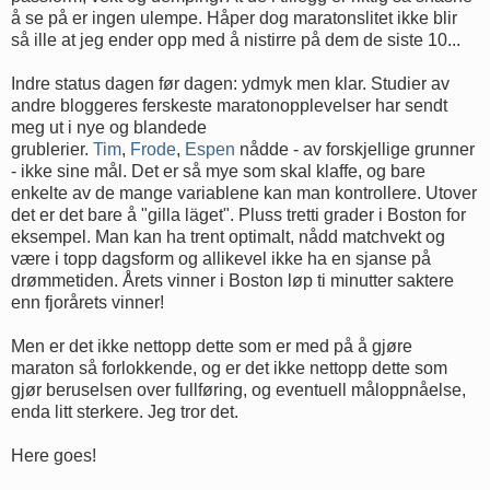
å se på er ingen ulempe. Håper dog maratonslitet ikke blir
så ille at jeg ender opp med å nistirre på dem de siste 10...
Indre status dagen før dagen: ydmyk men klar. Studier av
andre bloggeres ferskeste maratonopplevelser har sendt
meg ut i nye og blandede
grublerier.
Tim
,
Frode
,
Espen
nådde - av forskjellige grunner
- ikke sine mål. Det er så mye som skal klaffe, og bare
enkelte av de mange variablene kan man kontrollere. Utover
det er det bare å "gilla läget". Pluss tretti grader i Boston for
eksempel. Man kan ha trent optimalt, nådd matchvekt og
være i topp dagsform og allikevel ikke ha en sjanse på
drømmetiden. Årets vinner i Boston løp ti minutter saktere
enn fjorårets vinner!
Men er det ikke nettopp dette som er med på å gjøre
maraton så forlokkende, og er det ikke nettopp dette som
gjør beruselsen over fullføring, og eventuell måloppnåelse,
enda litt sterkere. Jeg tror det.
Here goes!