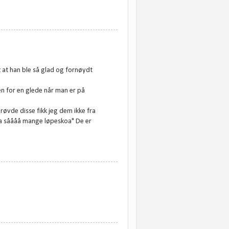
 at han ble så glad og fornøydt
en for en glede når man er på
prøvde disse fikk jeg dem ikke fra
 ha såååå mange løpeskoa" De er