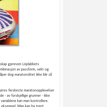
entskap gjennom Löplabbets
kombinasjon av passform, vekt og
Håper dog maratonslitet ikke blir så
ggeres ferskeste maratonopplevelser
e - av forskjellige grunner - ikke
 variablene kan man kontrollere.
for eksempel. Man kan ha trent