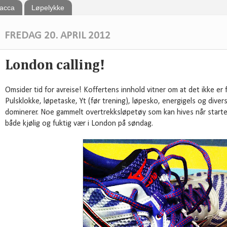
bacca
Løpelykke
FREDAG 20. APRIL 2012
London calling!
Omsider tid for avreise! Koffertens innhold vitner om at det ikke er
Pulsklokke, løpetaske, Yt (før trening), løpesko, energigels og divers
dominerer. Noe gammelt overtrekksløpetøy som kan hives når starten
både kjølig og fuktig vær i London på søndag.