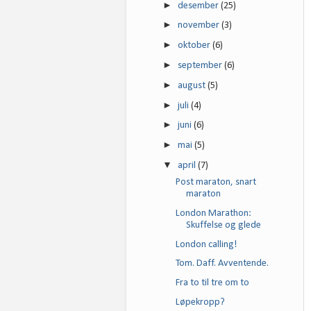
►
desember
(25)
►
november
(3)
►
oktober
(6)
►
september
(6)
►
august
(5)
►
juli
(4)
►
juni
(6)
►
mai
(5)
▼
april
(7)
Post maraton, snart
maraton
London Marathon:
Skuffelse og glede
London calling!
Tom. Daff. Avventende.
Fra to til tre om to
Løpekropp?