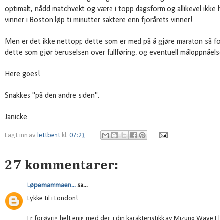
optimalt, nådd matchvekt og være i topp dagsform og allikevel ikke
vinner i Boston løp ti minutter saktere enn fjorårets vinner!
Men er det ikke nettopp dette som er med på å gjøre maraton så fo
dette som gjør beruselsen over fullføring, og eventuell måloppnåelse,
Here goes!
Snakkes "på den andre siden".
Janicke
Lagt inn av
lettbent
kl.
07:23
27 kommentarer:
Løpemammaen...
sa...
Lykke til i London!
Er forøvrig helt enig med deg i din karakteristikk av Mizuno Wave Elixi