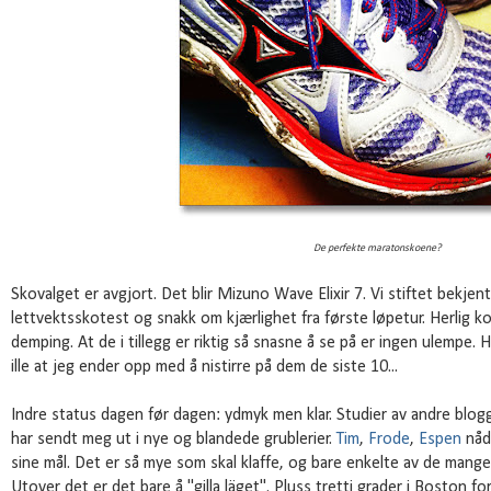
De perfekte maratonskoene?
Skovalget er avgjort. Det blir Mizuno Wave Elixir 7. Vi stiftet bekj
lettvektsskotest og snakk om kjærlighet fra første løpetur. Herlig 
demping. At de i tillegg er riktig så snasne å se på er ingen ulempe. 
ille at jeg ender opp med å nistirre på dem de siste 10...
Indre status dagen før dagen: ydmyk men klar. Studier av andre blo
har sendt meg ut i nye og blandede grublerier.
Tim
,
Frode
,
Espen
nådd
sine mål. Det er så mye som skal klaffe, og bare enkelte av de mange
Utover det er det bare å "gilla läget". Pluss tretti grader i Boston 