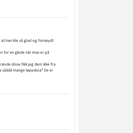
 at han ble så glad og fornøydt
en for en glede når man er på
prøvde disse fikk jeg dem ikke fra
 ha såååå mange løpeskoa" De er