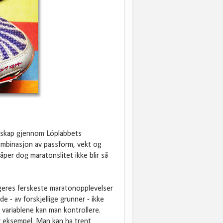
entskap gjennom Löplabbets
kombinasjon av passform, vekt og
Håper dog maratonslitet ikke blir så
ggeres ferskeste maratonopplevelser
e - av forskjellige grunner - ikke
 variablene kan man kontrollere.
for eksempel. Man kan ha trent