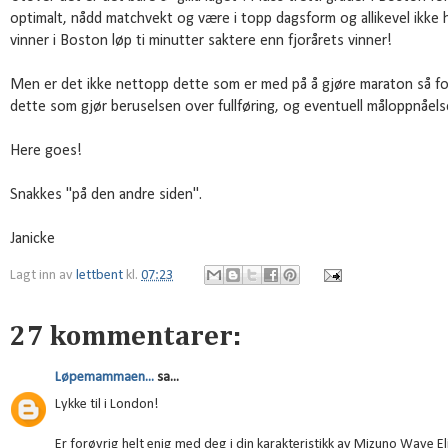
optimalt, nådd matchvekt og være i topp dagsform og allikevel ikke
vinner i Boston løp ti minutter saktere enn fjorårets vinner!
Men er det ikke nettopp dette som er med på å gjøre maraton så fo
dette som gjør beruselsen over fullføring, og eventuell måloppnåelse,
Here goes!
Snakkes "på den andre siden".
Janicke
Lagt inn av
lettbent
kl.
07:23
27 kommentarer:
Løpemammaen...
sa...
Lykke til i London!
Er forøvrig helt enig med deg i din karakteristikk av Mizuno Wave Elixi