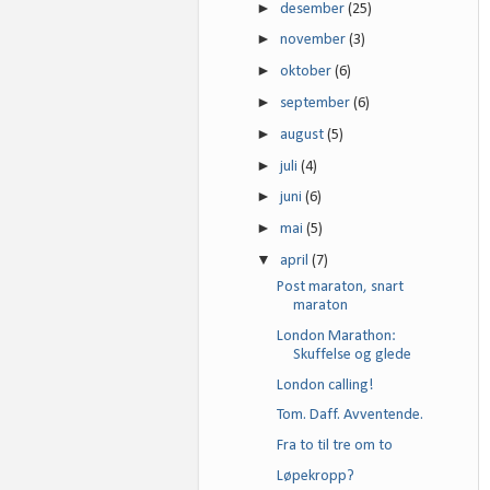
►
desember
(25)
►
november
(3)
►
oktober
(6)
►
september
(6)
►
august
(5)
►
juli
(4)
►
juni
(6)
►
mai
(5)
▼
april
(7)
Post maraton, snart
maraton
London Marathon:
Skuffelse og glede
London calling!
Tom. Daff. Avventende.
Fra to til tre om to
Løpekropp?