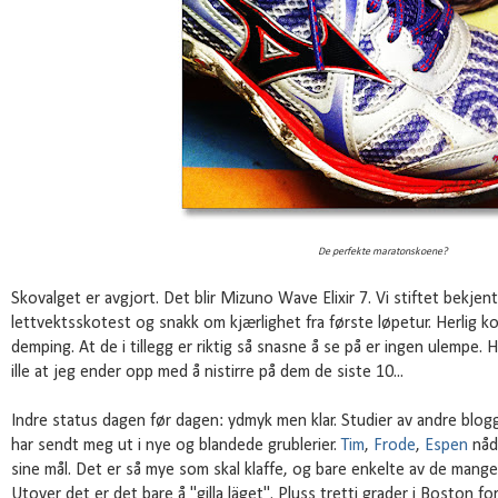
De perfekte maratonskoene?
Skovalget er avgjort. Det blir Mizuno Wave Elixir 7. Vi stiftet bekj
lettvektsskotest og snakk om kjærlighet fra første løpetur. Herlig 
demping. At de i tillegg er riktig så snasne å se på er ingen ulempe. 
ille at jeg ender opp med å nistirre på dem de siste 10...
Indre status dagen før dagen: ydmyk men klar. Studier av andre blo
har sendt meg ut i nye og blandede grublerier.
Tim
,
Frode
,
Espen
nådd
sine mål. Det er så mye som skal klaffe, og bare enkelte av de mange
Utover det er det bare å "gilla läget". Pluss tretti grader i Boston 