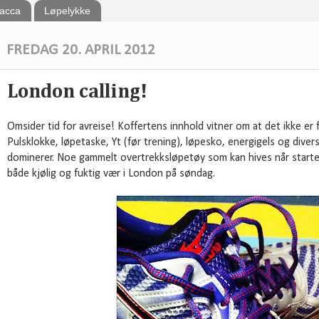
bacca
Løpelykke
FREDAG 20. APRIL 2012
London calling!
Omsider tid for avreise! Koffertens innhold vitner om at det ikke er
Pulsklokke, løpetaske, Yt (før trening), løpesko, energigels og divers
dominerer. Noe gammelt overtrekksløpetøy som kan hives når starten
både kjølig og fuktig vær i London på søndag.