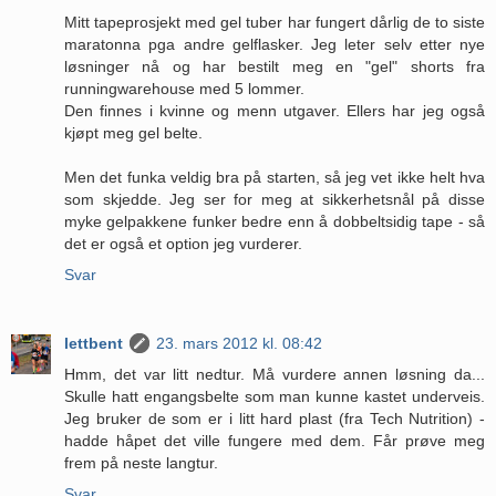
Mitt tapeprosjekt med gel tuber har fungert dårlig de to siste
maratonna pga andre gelflasker. Jeg leter selv etter nye
løsninger nå og har bestilt meg en "gel" shorts fra
runningwarehouse med 5 lommer.
Den finnes i kvinne og menn utgaver. Ellers har jeg også
kjøpt meg gel belte.
Men det funka veldig bra på starten, så jeg vet ikke helt hva
som skjedde. Jeg ser for meg at sikkerhetsnål på disse
myke gelpakkene funker bedre enn å dobbeltsidig tape - så
det er også et option jeg vurderer.
Svar
lettbent
23. mars 2012 kl. 08:42
Hmm, det var litt nedtur. Må vurdere annen løsning da...
Skulle hatt engangsbelte som man kunne kastet underveis.
Jeg bruker de som er i litt hard plast (fra Tech Nutrition) -
hadde håpet det ville fungere med dem. Får prøve meg
frem på neste langtur.
Svar