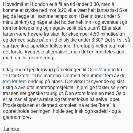
Hovedmålet i London er å få en tid under 3:30, men å
komme et stykke ned mot 3:20 ville vært helt fantastisk! Skal
jeg da legge ut i samme tempo som i Berlin (rett under 5
minutter/km) og håpe at det holder helt inn - og eventuelt gir
rom for fartsøkning og negativ splitt på slutten? Eller skal
farten være høyere fra start, for eksempel 4:50 minutter/km
og dermed satse på en tid et stykke under 3:30? Det vil si, så
sant jeg ikke sprekker fullstendig. Foreløpig heller jeg mot
det første, tryggeste alternativet, men det er fremdeles godt
med rom for revurdering.
I dag endret jeg forøvrig påmeldingen til
Oslo Maraton
fra
"10 for Grete" til helmaraton. Dermed er nummer fem av de
fem før førti
endelig på plass. Det virker til syvende og sist
riktig å avslutte maratonprosjektet i hjemlige trakter selv om
traséen ser ganske traurig ut. Den store fordelen med Oslo
er at man slipper å reise og får mer fokus på selve løpet.
Prosjektplanen er dermed komplett; nå er det "bare" å
opprettholde treningen, holde seg frisk og skadefri - og å
gjennomføre.
Janicke