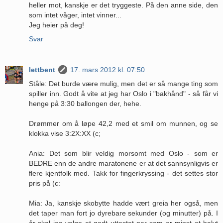
heller mot, kanskje er det tryggeste. På den anne side, den
som intet våger, intet vinner...
Jeg heier på deg!
Svar
lettbent
17. mars 2012 kl. 07:50
Ståle: Det burde være mulig, men det er så mange ting som
spiller inn. Godt å vite at jeg har Oslo i "bakhånd" - så får vi
henge på 3:30 ballongen der, hehe.
Drømmer om å løpe 42,2 med et smil om munnen, og se
klokka vise 3:2X:XX (c;
Ania: Det som blir veldig morsomt med Oslo - som er
BEDRE enn de andre maratonene er at det sannsynligvis er
flere kjentfolk med. Takk for fingerkryssing - det settes stor
pris på (c:
Mia: Ja, kanskje skobytte hadde vært greia her også, men
det taper man fort jo dyrebare sekunder (og minutter) på. I
år skal jeg velge et godt uttestet par som er minst et halvt