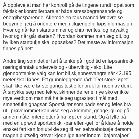
Å oppleve at man har kontroll på de tingene rundt løpet som
faktisk er kontrollerbare er både stressbegrensende og
energibesparende. Allerede en raus måned før avreise
begynner jeg å orientere meg i tilgjengelig løpsinformasjon.
Hvor og når kan startnummer og chip hentes, og nøyaktig
hvor og når går starten? Hvordan kommer man seg dit, og
hvilken startpulje skal oppsøkes? Det meste av informasjon
finnes på nett.
Andre ting som det er lurt å tenke på i god tid er løpsantrekk,
næringsinntak underveis og - überviktig - sko. Lite
gjennomtenkte valg kan fort bli skjebnesvangre når 42.195
meter skal løpes. Ett grunnleggende råd: "Det store løpet"
skal ikke være første gangs test eller bruk for noen av dem.
Å smykke seg med lekre, skinnende rene, nye sko er ikke
mye verdt om man må halte seg ugrasiøst i mål med
smertefulle gnagsår. Sportsklær som både ser og føles bra
ut i prøverommet kan vise seg å klemme, gnage, gli og på
annen måte irritere etter å ha løpt en stund. Og å fylle på
med en uprøvd sportsdrikk, -bar eller -gel for å klare å holde
ønsket fart kan fort utvikle seg til ren selvsabotasje dersom
magen plutselig krever kjedelige turer innom "bajamajaer"