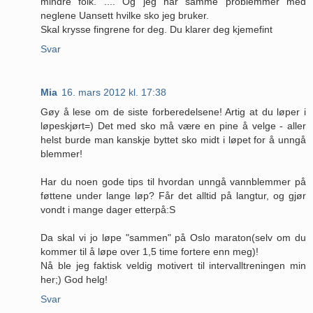
mindre folk. .... Og jeg har samme problemmer med
neglene Uansett hvilke sko jeg bruker.
Skal krysse fingrene for deg. Du klarer deg kjemefint
Svar
Mia
16. mars 2012 kl. 17:38
Gøy å lese om de siste forberedelsene! Artig at du løper i
løpeskjørt=) Det med sko må være en pine å velge - aller
helst burde man kanskje byttet sko midt i løpet for å unngå
blemmer!
Har du noen gode tips til hvordan unngå vannblemmer på
føttene under lange løp? Får det alltid på langtur, og gjør
vondt i mange dager etterpå:S
Da skal vi jo løpe "sammen" på Oslo maraton(selv om du
kommer til å løpe over 1,5 time fortere enn meg)!
Nå ble jeg faktisk veldig motivert til intervalltreningen min
her;) God helg!
Svar