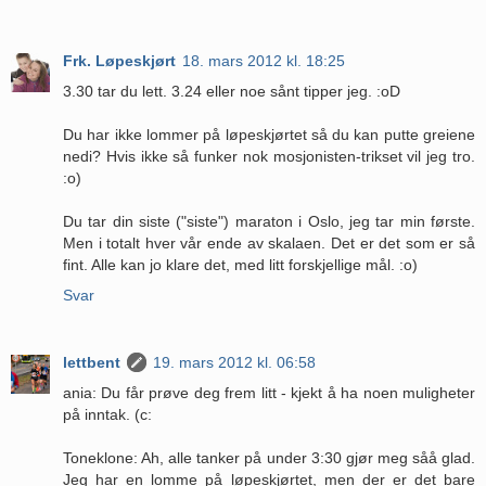
Frk. Løpeskjørt
18. mars 2012 kl. 18:25
3.30 tar du lett. 3.24 eller noe sånt tipper jeg. :oD
Du har ikke lommer på løpeskjørtet så du kan putte greiene
nedi? Hvis ikke så funker nok mosjonisten-trikset vil jeg tro.
:o)
Du tar din siste ("siste") maraton i Oslo, jeg tar min første.
Men i totalt hver vår ende av skalaen. Det er det som er så
fint. Alle kan jo klare det, med litt forskjellige mål. :o)
Svar
lettbent
19. mars 2012 kl. 06:58
ania: Du får prøve deg frem litt - kjekt å ha noen muligheter
på inntak. (c:
Toneklone: Ah, alle tanker på under 3:30 gjør meg såå glad.
Jeg har en lomme på løpeskjørtet, men der er det bare