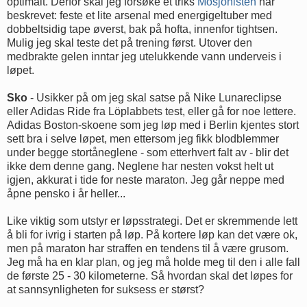
optimalt. Derfor skal jeg forsøke et triks
Mosjonisten
har
beskrevet: feste et lite arsenal med energigeltuber med
dobbeltsidig tape øverst, bak på hofta, innenfor tightsen.
Mulig jeg skal teste det på trening først. Utover den
medbrakte gelen inntar jeg utelukkende vann underveis i
løpet.
Sko
- Usikker på om jeg skal satse på Nike Lunareclipse
eller Adidas Ride fra Löplabbets test, eller gå for noe lettere.
Adidas Boston-skoene som jeg løp med i Berlin kjentes stort
sett bra i selve løpet, men ettersom jeg fikk blodblemmer
under begge stortåneglene - som etterhvert falt av - blir det
ikke dem denne gang. Neglene har nesten vokst helt ut
igjen, akkurat i tide for neste maraton. Jeg går neppe med
åpne pensko i år heller...
Like viktig som utstyr er løpsstrategi. Det er skremmende lett
å bli for ivrig i starten på løp. På kortere løp kan det være ok,
men på maraton har straffen en tendens til å være grusom.
Jeg må ha en klar plan, og jeg må holde meg til den i alle fall
de første 25 - 30 kilometerne. Så hvordan skal det løpes for
at sannsynligheten for suksess er størst?