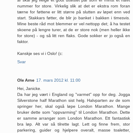
nummer for store. Virkelig slik at det er ekstra rom foran
tærne for føttene er litt større på slutten av løpet enn ved
start. Stakkars føtter, de blir jo banket i bakken i timesvis.
Mine beste råd mot blemmer er vel nettopp det; å ha testet
skoene på lengre turer, at de er store nok (men heller ikke
for store) - og så litt ren flaks. Gode sokker er jo også en
faktor.
Kanskje ses vi i Oslo! (c:
Svar
Ole Arne
17. mars 2012 kl. 11:00
Hei, Janicke.
Da har jeg vært i England og "varmet" opp for deg. Jogga
Silverstone half Marathon sist helg. Halvparten av de som
springer her, skal også løpe London Marathon. Mange
bruker dette som "oppvarming" til London Marathon. Dette
er samme arrangør som London Marathon. Ett fantastisk
bra løp. Alt var så tilrette lagt. Lett og finne frem, stor
parkering, guider og hjelpere overalt, masse toaletter,