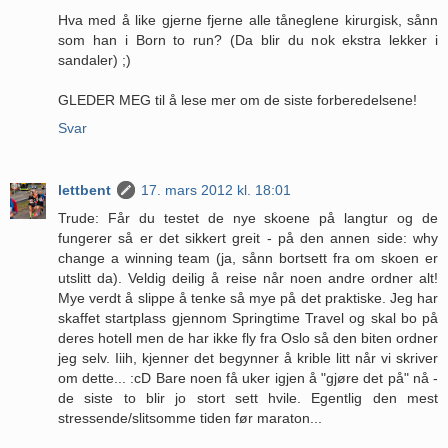
Hva med å like gjerne fjerne alle tåneglene kirurgisk, sånn
som han i Born to run? (Da blir du nok ekstra lekker i
sandaler) ;)
GLEDER MEG til å lese mer om de siste forberedelsene!
Svar
lettbent
17. mars 2012 kl. 18:01
Trude: Får du testet de nye skoene på langtur og de
fungerer så er det sikkert greit - på den annen side: why
change a winning team (ja, sånn bortsett fra om skoen er
utslitt da). Veldig deilig å reise når noen andre ordner alt!
Mye verdt å slippe å tenke så mye på det praktiske. Jeg har
skaffet startplass gjennom Springtime Travel og skal bo på
deres hotell men de har ikke fly fra Oslo så den biten ordner
jeg selv. Iiih, kjenner det begynner å krible litt når vi skriver
om dette... :cD Bare noen få uker igjen å "gjøre det på" nå -
de siste to blir jo stort sett hvile. Egentlig den mest
stressende/slitsomme tiden før maraton...