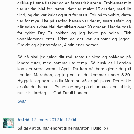
drikke på små flasker og en fantastisk arena. Problemet mitt
var at det blei for varmt, det var meldt 15.grader, med litt
vind, og det var kaldt og surt før start. Tok på to t-shirt, dette
var for mye. Ute på racing banen var det ny svart asfalt, og
når solen skinte blei det sikkert over 20.grader. Hadde også
for tykke Dry Fit sokker, og jeg kokte på beina. Fikk
vannblemmer etter 12km og det var grusomt og jogge.
Greide og gjennomføre, 4.min etter persen.
Så nå skal jeg følge ditt råd, teste ut skoa og sokkene på
lengre turer, med samme ute temp. Så husk at i London
kan det være varmt i April. Du kan nå bare glede deg til
London Marathon, og jeg vet at du kommer under 3:30.
Hyggelig og høre at ditt Maraton #5 er på plass. Det enkle
er ofte det beste.... Ps. tenkte mye på ditt motto "don't think,
run" sist lørdag..... God Tur til London
Svar
Astrid
17. mars 2012 kl. 17:04
Så gøy at du har endret til helmaraton i Oslo! :-)