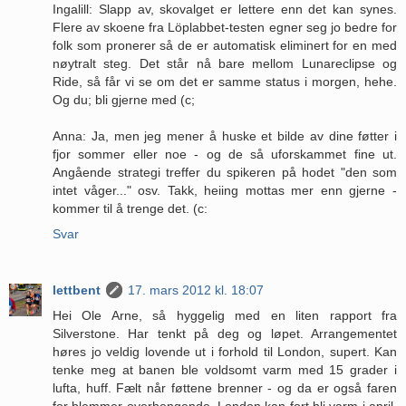
Ingalill: Slapp av, skovalget er lettere enn det kan synes.
Flere av skoene fra Löplabbet-testen egner seg jo bedre for
folk som pronerer så de er automatisk eliminert for en med
nøytralt steg. Det står nå bare mellom Lunareclipse og
Ride, så får vi se om det er samme status i morgen, hehe.
Og du; bli gjerne med (c;
Anna: Ja, men jeg mener å huske et bilde av dine føtter i
fjor sommer eller noe - og de så uforskammet fine ut.
Angående strategi treffer du spikeren på hodet "den som
intet våger..." osv. Takk, heiing mottas mer enn gjerne -
kommer til å trenge det. (c:
Svar
lettbent
17. mars 2012 kl. 18:07
Hei Ole Arne, så hyggelig med en liten rapport fra
Silverstone. Har tenkt på deg og løpet. Arrangementet
høres jo veldig lovende ut i forhold til London, supert. Kan
tenke meg at banen ble voldsomt varm med 15 grader i
lufta, huff. Fælt når føttene brenner - og da er også faren
for blemmer overhengende. London kan fort bli varm i april,