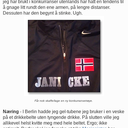
jeg har brukt i konkurranser utenlands har hatt en tendens til
å gnage litt rundt den ene armen, på lengre distanser.
Dessuten har den begynt å stinke. Ugh.
Får nok skaffe/lage en ny konkurransetrøye.
Næring
- I Berlin hadde jeg gel-tubene jeg bruker i en veske
på et drikkebelte uten tyngende drikke. På slutten ville jeg
allikevel helst kvitte meg med hele beltet. Ergo; ikke