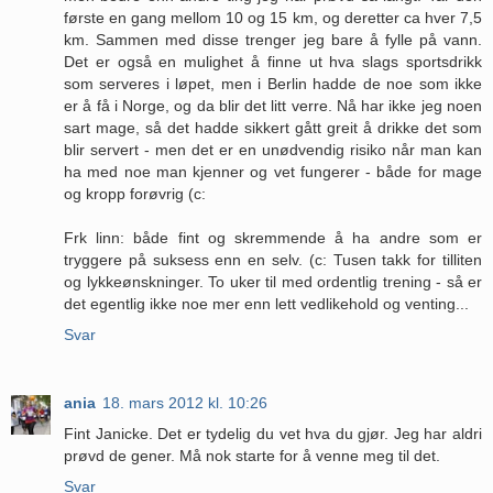
første en gang mellom 10 og 15 km, og deretter ca hver 7,5
km. Sammen med disse trenger jeg bare å fylle på vann.
Det er også en mulighet å finne ut hva slags sportsdrikk
som serveres i løpet, men i Berlin hadde de noe som ikke
er å få i Norge, og da blir det litt verre. Nå har ikke jeg noen
sart mage, så det hadde sikkert gått greit å drikke det som
blir servert - men det er en unødvendig risiko når man kan
ha med noe man kjenner og vet fungerer - både for mage
og kropp forøvrig (c:
Frk linn: både fint og skremmende å ha andre som er
tryggere på suksess enn en selv. (c: Tusen takk for tilliten
og lykkeønskninger. To uker til med ordentlig trening - så er
det egentlig ikke noe mer enn lett vedlikehold og venting...
Svar
ania
18. mars 2012 kl. 10:26
Fint Janicke. Det er tydelig du vet hva du gjør. Jeg har aldri
prøvd de gener. Må nok starte for å venne meg til det.
Svar