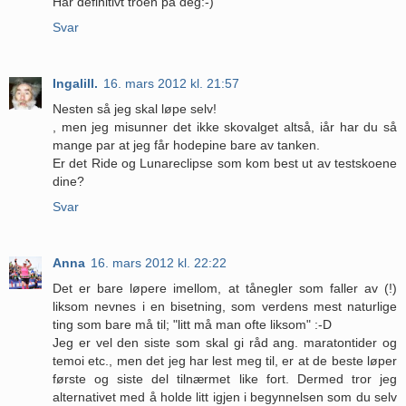
Har definitivt troen på deg:-)
Svar
Ingalill.
16. mars 2012 kl. 21:57
Nesten så jeg skal løpe selv!
, men jeg misunner det ikke skovalget altså, iår har du så
mange par at jeg får hodepine bare av tanken.
Er det Ride og Lunareclipse som kom best ut av testskoene
dine?
Svar
Anna
16. mars 2012 kl. 22:22
Det er bare løpere imellom, at tånegler som faller av (!)
liksom nevnes i en bisetning, som verdens mest naturlige
ting som bare må til; "litt må man ofte liksom" :-D
Jeg er vel den siste som skal gi råd ang. maratontider og
temoi etc., men det jeg har lest meg til, er at de beste løper
første og siste del tilnærmet like fort. Dermed tror jeg
alternativet med å holde litt igjen i begynnelsen som du selv