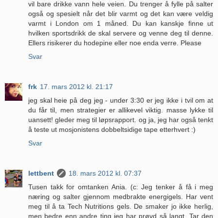
vil bare drikke vann hele veien. Du trenger å fylle på salter
også og spesielt når det blir varmt og det kan være veldig
varmt i London om 1 måned. Du kan kanskje finne ut
hvilken sportsdrikk de skal servere og venne deg til denne.
Ellers risikerer du hodepine eller noe enda verre. Please
Svar
frk
17. mars 2012 kl. 21:17
jeg skal heie på deg jeg - under 3:30 er jeg ikke i tvil om at
du får til, men strategier er allikevel viktig. masse lykke til
uansett! gleder meg til løpsrapport. og ja, jeg har også tenkt
å teste ut mosjonistens dobbeltsidige tape etterhvert :)
Svar
lettbent
18. mars 2012 kl. 07:37
Tusen takk for omtanken Ania. (c: Jeg tenker å få i meg
næring og salter gjennom medbrakte energigels. Har vent
meg til å ta Tech Nutritions gels. De smaker jo ikke herlig,
men bedre enn andre ting jeg har prøvd så langt. Tar den