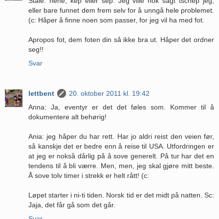
Ståle: hehe, kep eller sep. Jeg ville nok sagt tschep jeg,
eller bare funnet dem frem selv for å unngå hele problemet.
(c: Håper å finne noen som passer, for jeg vil ha med fot.
Apropos fot, dem foten din så ikke bra ut. Håper det ordner
seg!!
Svar
lettbent
20. oktober 2011 kl. 19:42
Anna: Ja, eventyr er det det føles som. Kommer til å
dokumentere alt behørig!
Ania: jeg håper du har rett. Har jo aldri reist den veien før,
så kanskje det er bedre enn å reise til USA. Utfordringen er
at jeg er nokså dårlig på å sove generelt. På tur har det en
tendens til å bli værre. Men, men, jeg skal gjøre mitt beste.
Å sove tolv timer i strekk er helt rått! (c:
Løpet starter i ni-ti tiden. Norsk tid er det midt på natten. Sc:
Jaja, det får gå som det går.
Svar