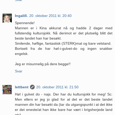
Ingalill.
20. oktober 2011 kl. 20:40
Spennende!
Mannen er i Kina akkurat nå og hadde 2 dager med
fullstendig kultursjokk. Nå derimot er det plutselig blitt det
beste landet han har besøkt.
Smilende, høflige, fantastisk (STERK)mat og bare velstand.
Bortsett fra de har høl-i-gulvet-do og ingen snakker
engelsk.
Jeg er misunnelig på dere begge!!
Svar
lettbent
20. oktober 2011 kl. 21:50
Høl i gulvet do - najs. Der har du kultursjokk for meg! Sc:
Men ellers er jeg jo glad for at det er det beste landet
mannen din har besøkt da (tar da utgangspunkt i at det ikke
er det eneste/at han ikke bare har vært i krigsherjede land
etc).