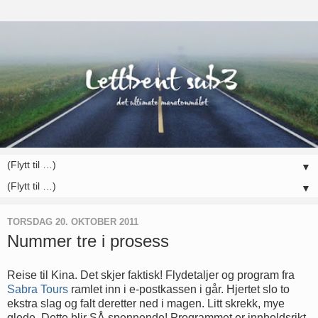
▼
▼
TORSDAG 20. OKTOBER 2011
Nummer tre i prosess
Reise til Kina. Det skjer faktisk! Flydetaljer og program fra
Sabra Tours
ramlet inn i e-postkassen i går. Hjertet slo to
ekstra slag og falt deretter ned i magen. Litt skrekk, mye
glede. Dette blir SÅ spennende! Programmet er innholdsrikt,