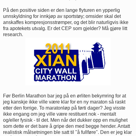
På den positive siden er den lange flyturen en ypperlig
unnskyldning for innkjøp av sportstøy; omsider skal det
anskaffes kompresjonsstrømper, og det blir naturligvis ikke
fra apotekets utvalg. Er det CEP som gjelder? Må gjøre litt
research.
Før Berlin Marathon bar jeg på en ørliten bekymring for at
jeg kanskje ikke ville være klar for en ny maraton så raskt
etter den forrige. To maratonløp på førti dager? Jeg visste
ikke engang om jeg ville være restituert nok - mentalt
og/eller fysisk - til det. Men når det dukker opp en mulighet
som dette er det bare å gripe den med begge hender. Antatt
realistisk målsetningen ble satt til "å fullføre". Den er jeg klar