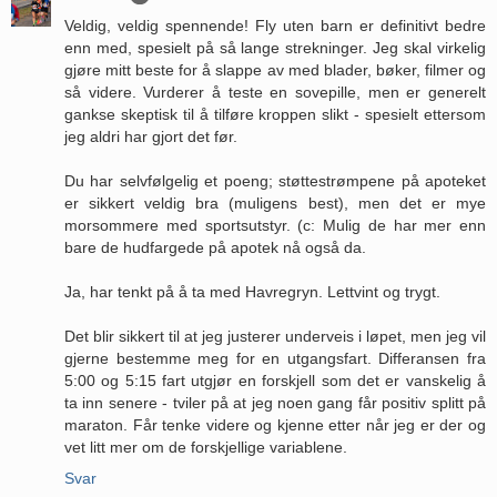
Veldig, veldig spennende! Fly uten barn er definitivt bedre
enn med, spesielt på så lange strekninger. Jeg skal virkelig
gjøre mitt beste for å slappe av med blader, bøker, filmer og
så videre. Vurderer å teste en sovepille, men er generelt
gankse skeptisk til å tilføre kroppen slikt - spesielt ettersom
jeg aldri har gjort det før.
Du har selvfølgelig et poeng; støttestrømpene på apoteket
er sikkert veldig bra (muligens best), men det er mye
morsommere med sportsutstyr. (c: Mulig de har mer enn
bare de hudfargede på apotek nå også da.
Ja, har tenkt på å ta med Havregryn. Lettvint og trygt.
Det blir sikkert til at jeg justerer underveis i løpet, men jeg vil
gjerne bestemme meg for en utgangsfart. Differansen fra
5:00 og 5:15 fart utgjør en forskjell som det er vanskelig å
ta inn senere - tviler på at jeg noen gang får positiv splitt på
maraton. Får tenke videre og kjenne etter når jeg er der og
vet litt mer om de forskjellige variablene.
Svar