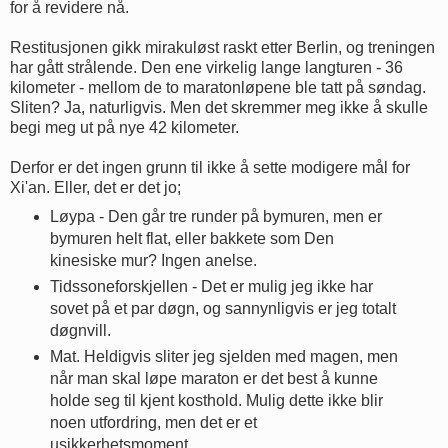
for å revidere nå.
Restitusjonen gikk mirakuløst raskt etter Berlin, og treningen
har gått strålende. Den ene virkelig lange langturen - 36
kilometer - mellom de to maratonløpene ble tatt på søndag.
Sliten? Ja, naturligvis. Men det skremmer meg ikke å skulle
begi meg ut på nye 42 kilometer.
Derfor er det ingen grunn til ikke å sette modigere mål for
Xi'an. Eller, det er det jo;
Løypa - Den går tre runder på bymuren, men er
bymuren helt flat, eller bakkete som Den
kinesiske mur? Ingen anelse.
Tidssoneforskjellen - Det er mulig jeg ikke har
sovet på et par døgn, og sannynligvis er jeg totalt
døgnvill.
Mat. Heldigvis sliter jeg sjelden med magen, men
når man skal løpe maraton er det best å kunne
holde seg til kjent kosthold. Mulig dette ikke blir
noen utfordring, men det er et
usikkerhetsmoment.