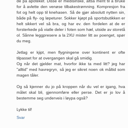
de på apoteket. Disse er medisinske, altså ment til å bruke
for å avlette den venøse tilbakestrømning. Kompresjon fra
fot og helt opp til knehasen. Så de gjør absolutt nytten sin,
både på fly- og løpeturer. Sokker kjøpt på sportsbutikken er
helt sikkert vel så bra, og har ev. den fordelen at de er
forsterkede på viatle deler i foten som hæl, utside av storetå
ol. Sånne leggpresere a la 2XU mister litt av poenget, spør
du meg.
Jetlag er kjipt, men flygningene over kontinent er ofte
tilpasset for at overgangen skal gå smidig.
Og når det gjelder mat, hvorfor ikke ta med litt? jeg har
"alltid" med havregryn, så jeg er sikret noen ok måltid som
magen tåler.
Og så kjenner du jo på kroppen når du vel er igang, hva
målet skal bli, gjennomføre eller perse. Det er jo lov å
bestemme seg underveis i løypa også?
Lykke til!
Svar